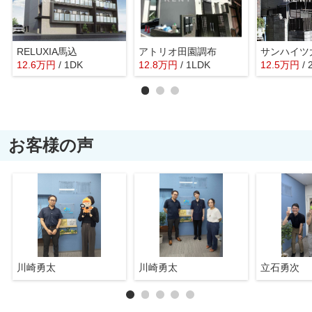
RELUXIA馬込
アトリオ田園調布
サンハイツ
12.6
万
円
/ 1DK
12.8
万
円
/ 1LDK
12.5
万
円
/ 
お客様の声
川崎勇太
川崎勇太
立石勇次