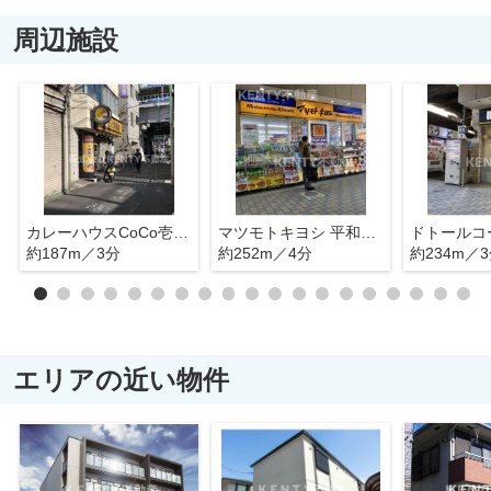
周辺施設
カレーハウスCoCo壱番屋 京急平和島駅前店
マツモトキヨシ 平和島店
約187m／3分
約252m／4分
約234m／
エリアの近い物件