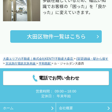
多数在籍しているため、幅広い知
識でお客様の「困った」を「良か
った」に変えていきます。
大森エリアの不動産｜株式会社KENTY不動産大森店
>
(賃貸)路線・駅から探す
>
京浜急行電鉄京急本線
>
平和島駅
>
ル・ジャルダン大森西
電話でお問い合わせ
営業時間：
09:00～18:00
定休日：
年末年始
ホーム
会社概要