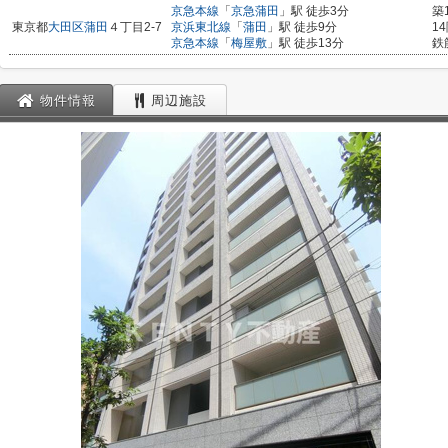
京急本線
「
京急蒲田
」駅 徒歩3分
築
東京都
大田区
蒲田
４丁目2-7
京浜東北線
「
蒲田
」駅 徒歩9分
1
京急本線
「
梅屋敷
」駅 徒歩13分
鉄
物件情報
周辺施設