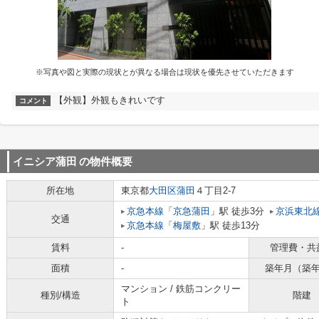
※写真や図と実際の現状とが異なる場合は現状を優先させていただきます
【外観】外観もきれいです
コメント
イニシア蒲田
の物件概要
所在地
東京都
大田区
蒲田
４丁目2-7
京急本線
「
京急蒲田
」駅 徒歩3分
京浜東北
交通
京急本線
「
梅屋敷
」駅 徒歩13分
賃料
-
管理費・共
面積
-
築年月（築
マンション / 鉄筋コンクリー
種別/構造
階建
ト