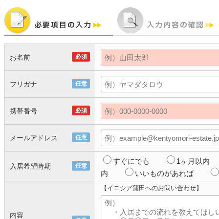
お名前
必須
フリガナ
任意
携帯番号
必須
メールアドレス
任意
すぐにでも
1ヶ月以内
入居希望時期
任意
内
いいものがあれば
【イニシア蒲田へのお問い合わせ】
内容