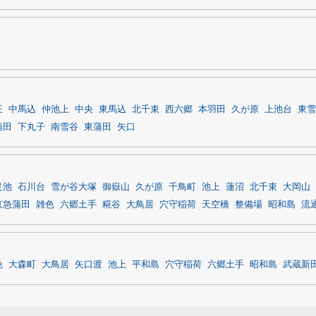
王
中馬込
仲池上
中央
東馬込
北千束
西六郷
本羽田
久が原
上池台
東雪
蒲田
下丸子
南雪谷
東蒲田
矢口
足池
石川台
雪が谷大塚
御嶽山
久が原
千鳥町
池上
蓮沼
北千束
大岡山
京急蒲田
雑色
六郷土手
糀谷
大鳥居
穴守稲荷
天空橋
整備場
昭和島
流
色
大森町
大鳥居
矢口渡
池上
平和島
穴守稲荷
六郷土手
昭和島
武蔵新