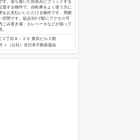
です。落ち着いた街並みにフィットする
位置する物件で、自転車をよく使う方に
用をお支払いいただける物件です。周囲
い空間です。徒歩3分で駅にアクセス可
内ごみ置き場・エレベータなどが揃って
田。
王２丁目８－２６ 東辰ビル２階
号
（公社）全日本不動産協会