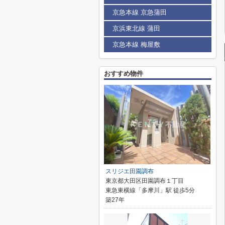
京急本線 京急蒲田
京浜東北線 蒲田
京急本線 梅屋敷
おすすめ物件
スリジエ田園調布
東京都大田区田園調布１丁目
東急東横線「多摩川」駅 徒歩5分
築27年