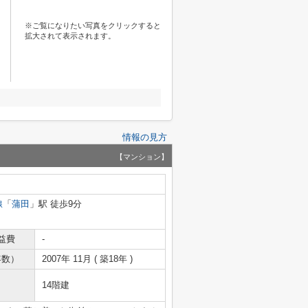
※ご覧になりたい写真をクリックすると
拡大されて表示されます。
情報の見方
【マンション】
線
「
蒲田
」駅 徒歩9分
益費
-
年数）
2007年 11月 ( 築18年 )
14階建