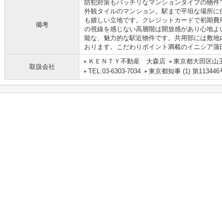
防犯対策もバッチリなマンションタイプの物件
外観タイルのマンション。駅まで平坦な場所に
も嬉しい立地です。クレジットカードで初期費
備考
の視線を感じない高層階は開放感があり心地よ
能な、魅力的な駅近物件です。共用部には敷地
おります。こだわりポイント満載のイニシア蒲
ＫＥＮＴＹ不動産 大森店
東京都大田区山
取扱会社
TEL:03-6303-7034
東京都知事 (1) 第113446