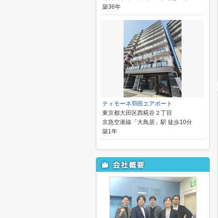
築36年
ティモーネ羽田エアポート
東京都大田区西糀谷２丁目
京急空港線「大鳥居」駅 徒歩10分
築1年