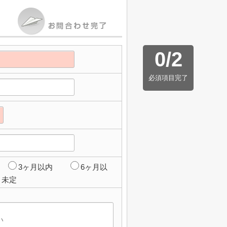
0
/
2
必須項目完了
3ヶ月以内
6ヶ月以
未定