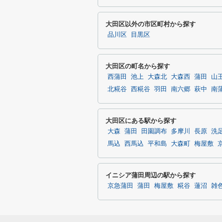
大田区以外の市区町村から探す
品川区
目黒区
大田区の町名から探す
西蒲田
池上
大森北
大森西
蒲田
山
北糀谷
西糀谷
羽田
南六郷
萩中
南
大田区にある駅から探す
大森
蒲田
田園調布
多摩川
長原
洗
馬込
西馬込
平和島
大森町
梅屋敷
イニシア蒲田周辺の駅から探す
京急蒲田
蒲田
梅屋敷
糀谷
蓮沼
雑