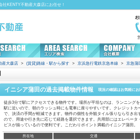
社KENTY不動産大森店にお任せ！
動産大森店
>
(賃貸)路線・駅から探す
>
京浜急行電鉄京急本線
>
京急蒲
田
イニシア蒲田
の過去掲載物件情報
現況の確認はお気軽にお
徒歩3分で駅にアクセスできる物件です。場所が平坦なのは、ランニング
駅に近いので、朝のラッシュ時にも電車に座りやすいです。クレジットカ
で、決済の手間が軽減できます。物件の個性を外観タイル張りなら引き出
ので、用途や行き先に応じて経路を選択できます。共用部にはエレベータ
ビスが揃っているので便利です。こだわりポイント満載のイニシア蒲田。
所在地
交通