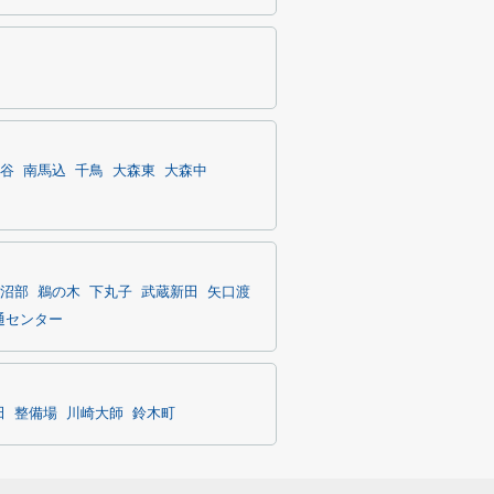
谷
南馬込
千鳥
大森東
大森中
沼部
鵜の木
下丸子
武蔵新田
矢口渡
通センター
田
整備場
川崎大師
鈴木町