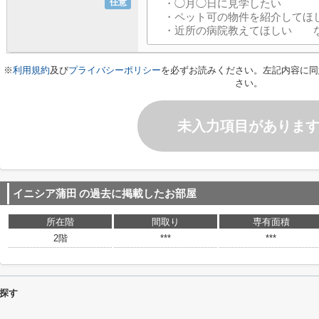
任意
※
利用規約
及び
プライバシーポリシー
を必ずお読みください。左記内容に同
さい。
未入力項目がありま
イニシア蒲田
の過去に掲載したお部屋
所在階
間取り
専有面積
2階
***
***
探す