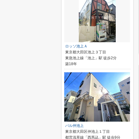
ロッソ池上Ａ
東京都大田区池上３丁目
東急池上線「池上」駅 徒歩2分
築18年
パル仲池上
東京都大田区仲池上１丁目
都営浅草線「西馬込」駅 徒歩9分