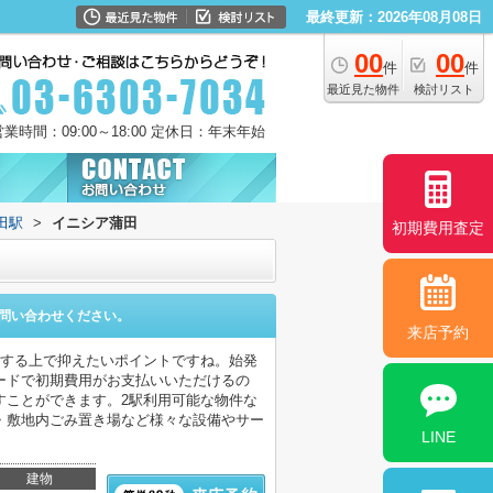
最終更新：2026年08月08日
00
00
件
件
最近見た物件
検討リスト
営業時間：09:00～18:00 定休日：年末年始
田駅
>
イニシア蒲田
初期費用査定
問い合わせください。
来店予約
をする上で抑えたいポイントですね。始発
ードで初期費用がお支払いいただけるの
すことができます。2駅利用可能な物件な
・敷地内ごみ置き場など様々な設備やサー
LINE
建物