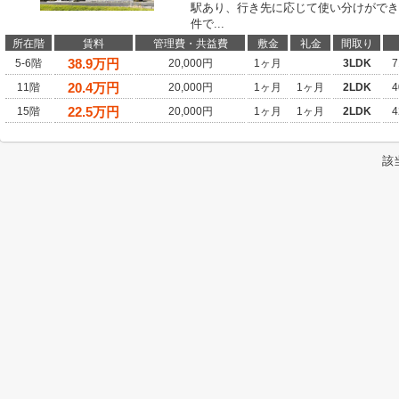
駅あり、行き先に応じて使い分けができ
件で...
所在階
賃料
管理費・共益費
敷金
礼金
間取り
38.9
万円
5-6階
20,000円
1ヶ月
3LDK
7
20.4
万円
11階
20,000円
1ヶ月
1ヶ月
2LDK
4
22.5
万円
15階
20,000円
1ヶ月
1ヶ月
2LDK
4
該