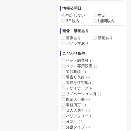
情報公開日
指定しない
本日
3日以内
1週間以内
画像・動画あり
画像あり
動画あり
パノラマあり
こだわり条件
ペット飼育可
(-)
ペット専用設備
(-)
楽器相談
(-)
陽当り良好
(-)
閑静な住宅地
(-)
デザイナーズ
(-)
リノベーション済
(-)
保証人不要
(-)
事務所可
(-)
２人入居可
(-)
バリアフリー
(-)
分割可
(-)
分譲タイプ
(-)