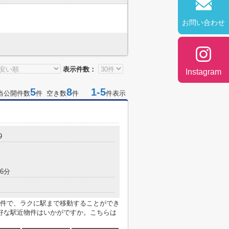
お問い合わせ
表示件数：
Instagram
5
8
1-5
当公開件数
件 空き数
件
件表示
9
6分
件で、ラクに駅まで移動することができ
好な駅近物件はいかがですか。こちらは