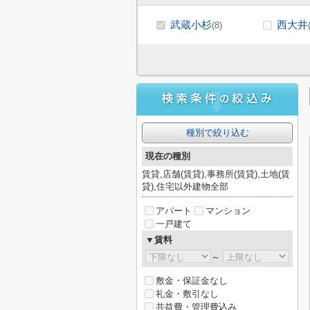
武蔵小杉
西大井
(8)
種別で絞り込む
現在の種別
賃貸,店舗(賃貸),事務所(賃貸),土地(賃
貸),住宅以外建物全部
アパート
マンション
一戸建て
▼賃料
～
敷金・保証金なし
礼金・敷引なし
共益費・管理費込み