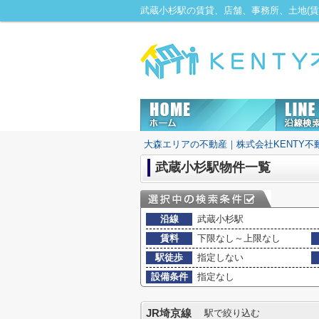
大森エリアの不動産｜株式会社KENTY不
武蔵小杉駅物件一覧
沿線
武蔵小杉駅
賃料
下限なし～上限なし
駅徒歩
指定しない
設備条件
指定なし
JR埼京線
駅で絞り込む