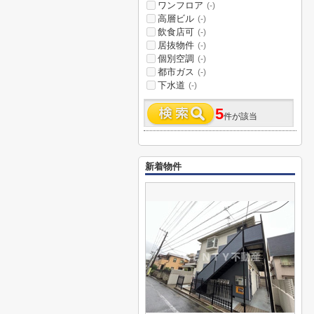
ワンフロア
(-)
高層ビル
(-)
飲食店可
(-)
居抜物件
(-)
個別空調
(-)
都市ガス
(-)
下水道
(-)
5
件が該当
新着物件