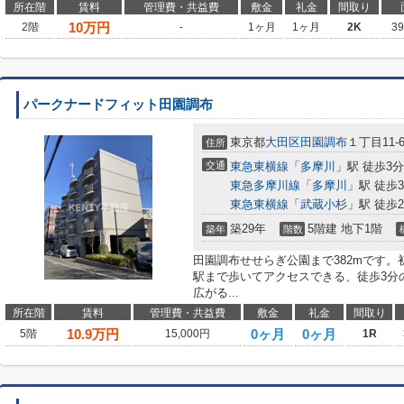
所在階
賃料
管理費・共益費
敷金
礼金
間取り
10
万円
2階
-
1ヶ月
1ヶ月
2K
3
パークナードフィット田園調布
東京都
大田区
田園調布
１丁目11-
住所
交通
東急東横線
「
多摩川
」駅 徒歩3分
東急多摩川線
「
多摩川
」駅 徒歩
東急東横線
「
武蔵小杉
」駅 徒歩2
築29年
5階建 地下1階
築年
階数
田園調布せせらぎ公園まで382mです
駅まで歩いてアクセスできる、徒歩3分
広がる...
所在階
賃料
管理費・共益費
敷金
礼金
間取り
10.9
万円
0ヶ月
0ヶ月
5階
15,000円
1R