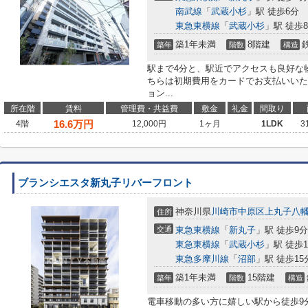
南武線
「
武蔵小杉
」駅 徒歩6分
東急東横線
「
武蔵小杉
」駅 徒歩
築1年未満
8階建
築年
階数
構造
駅まで4分と、駅近でアクセスも良好な
ちらは初期費用をカードでお支払いいた
ョン...
所在階
賃料
管理費・共益費
敷金
礼金
間取り
16.6
万円
4階
12,000円
1ヶ月
1LDK
3
ブランシエスタ新丸子リバーフロント
神奈川県
川崎市中原区
上丸子八
住所
交通
東急東横線
「
新丸子
」駅 徒歩9分
東急東横線
「
武蔵小杉
」駅 徒歩1
東急多摩川線
「
沼部
」駅 徒歩15
築1年未満
15階建
築年
階数
構造
電車移動の多い方に嬉しい駅から徒歩9