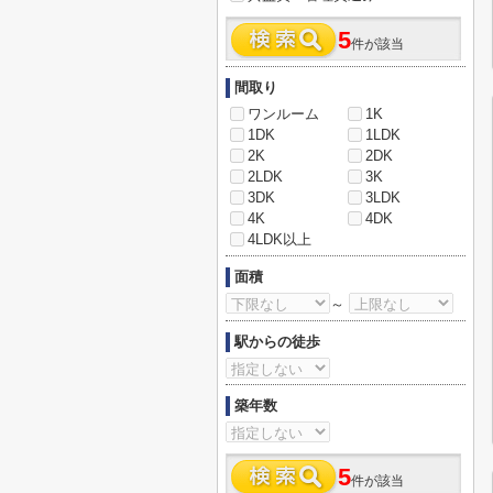
5
件が該当
間取り
ワンルーム
1K
1DK
1LDK
2K
2DK
2LDK
3K
3DK
3LDK
4K
4DK
4LDK以上
面積
～
駅からの徒歩
築年数
5
件が該当