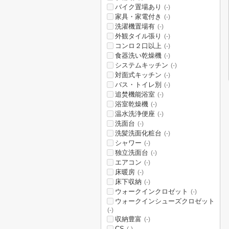
バイク置場あり
(-)
家具・家電付き
(-)
洗濯機置場有
(-)
外観タイル張り
(-)
コンロ２口以上
(-)
食器洗い乾燥機
(-)
システムキッチン
(-)
対面式キッチン
(-)
バス・トイレ別
(-)
追焚機能浴室
(-)
浴室乾燥機
(-)
温水洗浄便座
(-)
洗面台
(-)
洗髪洗面化粧台
(-)
シャワー
(-)
独立洗面台
(-)
エアコン
(-)
床暖房
(-)
床下収納
(-)
ウォークインクロゼット
(-)
ウォークインシューズクロゼット
(-)
収納豊富
(-)
CS