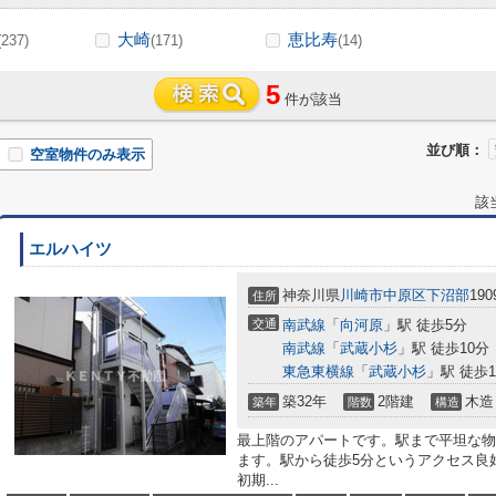
大崎
恵比寿
(237)
(171)
(14)
5
件が該当
並び順：
空室物件のみ表示
該
エルハイツ
神奈川県
川崎市中原区
下沼部
190
住所
交通
南武線
「
向河原
」駅 徒歩5分
南武線
「
武蔵小杉
」駅 徒歩10分
東急東横線
「
武蔵小杉
」駅 徒歩1
築32年
2階建
木造
築年
階数
構造
最上階のアパートです。駅まで平坦な物
ます。駅から徒歩5分というアクセス良
初期...