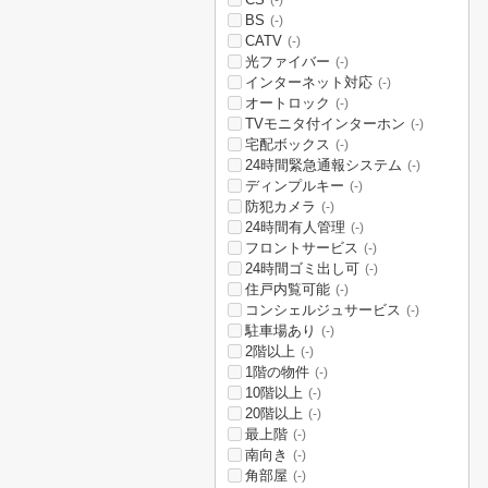
(-)
BS
(-)
CATV
(-)
光ファイバー
(-)
インターネット対応
(-)
オートロック
(-)
TVモニタ付インターホン
(-)
宅配ボックス
(-)
24時間緊急通報システム
(-)
ディンプルキー
(-)
防犯カメラ
(-)
24時間有人管理
(-)
フロントサービス
(-)
24時間ゴミ出し可
(-)
住戸内覧可能
(-)
コンシェルジュサービス
(-)
駐車場あり
(-)
2階以上
(-)
1階の物件
(-)
10階以上
(-)
20階以上
(-)
最上階
(-)
南向き
(-)
角部屋
(-)