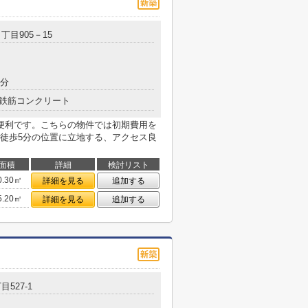
丁目905－15
7分
鉄筋コンクリート
便利です。こちらの物件では初期費用を
徒歩5分の位置に立地する、アクセス良
面積
詳細
検討リスト
0.30㎡
詳細を見る
追加する
5.20㎡
詳細を見る
追加する
目527-1