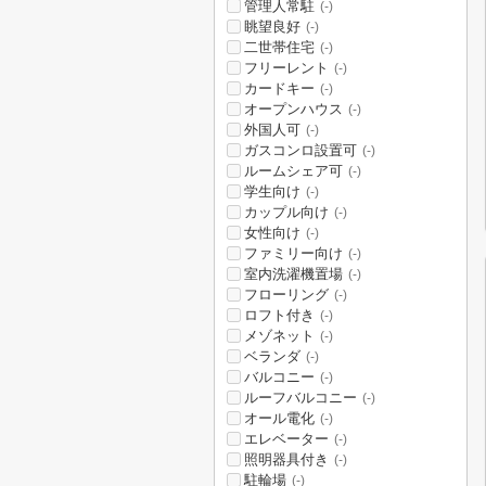
管理人常駐
(-)
眺望良好
(-)
二世帯住宅
(-)
フリーレント
(-)
カードキー
(-)
オープンハウス
(-)
外国人可
(-)
ガスコンロ設置可
(-)
ルームシェア可
(-)
学生向け
(-)
カップル向け
(-)
女性向け
(-)
ファミリー向け
(-)
室内洗濯機置場
(-)
フローリング
(-)
ロフト付き
(-)
メゾネット
(-)
ベランダ
(-)
バルコニー
(-)
ルーフバルコニー
(-)
オール電化
(-)
エレベーター
(-)
照明器具付き
(-)
駐輪場
(-)