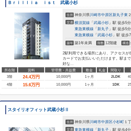
Ｂｒｉｌｌｉａ ｉｓｔ 武蔵小杉
神奈川県
川崎市中原区
新丸子東
２
住所
交通
横須賀線
「
武蔵小杉
」駅 徒歩5分
東急東横線
「
新丸子
」駅 徒歩5分
東急東横線
「
武蔵小杉
」駅 徒歩
築1年未満
12階建
築年
階数
構造
2駅利用できる場所にあり、アクセスが
カードでお支払いいただけます。駅まで
好な...
所在階
賃料
管理費・共益費
敷金
礼金
間取り
24.4
万円
3階
10,000円
1ヶ月
2LDK
4
15.6
万円
4階
10,000円
1ヶ月
1DK
2
スタイリオフィット武蔵小杉Ⅱ
神奈川県
川崎市中原区
小杉町
１丁
住所
交通
東急東横線
「
新丸子
」駅 徒歩4分