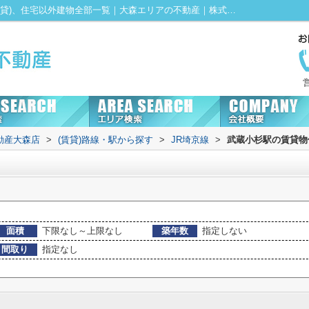
武蔵小杉駅の賃貸、店舗、事務所、土地(賃貸)、住宅以外建物全部一覧｜大森エリアの不動産｜株式会社KENTY不動産大森店にお任せ！
動産大森店
>
(賃貸)路線・駅から探す
>
JR埼京線
>
武蔵小杉駅の賃貸物
面積
下限なし～上限なし
築年数
指定しない
間取り
指定なし