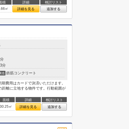
面積
詳細
検討リスト
9.66㎡
詳細を見る
追加する
6
3分
3分
鉄筋コンクリート
構造
。初期費用はカードで決済いただけます。
の距離に立地する物件です。行動範囲が
面積
詳細
検討リスト
30.25㎡
詳細を見る
追加する