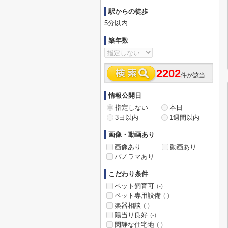
駅からの徒歩
5分以内
築年数
2202
件が該当
情報公開日
指定しない
本日
3日以内
1週間以内
画像・動画あり
画像あり
動画あり
パノラマあり
こだわり条件
ペット飼育可
(-)
ペット専用設備
(-)
楽器相談
(-)
陽当り良好
(-)
閑静な住宅地
(-)