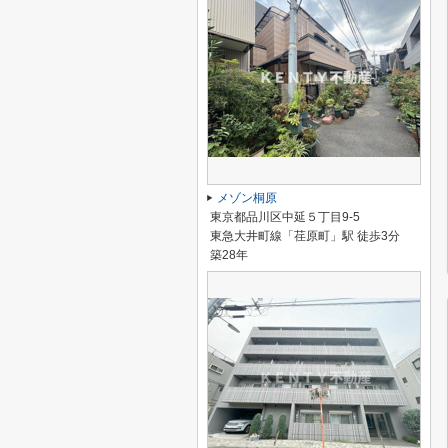
メゾン桐原
東京都品川区中延５丁目9-5
東急大井町線「荏原町」駅 徒歩3分
築28年