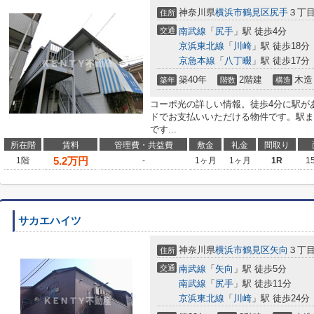
神奈川県
横浜市鶴見区
尻手
３丁目
住所
交通
南武線
「
尻手
」駅 徒歩4分
京浜東北線
「
川崎
」駅 徒歩18分
京急本線
「
八丁畷
」駅 徒歩17分
築40年
2階建
木造
築年
階数
構造
コーポ光の詳しい情報。徒歩4分に駅が
ドでお支払いいただける物件です。駅ま
です...
所在階
賃料
管理費・共益費
敷金
礼金
間取り
5.2
万円
1階
-
1ヶ月
1ヶ月
1R
1
サカエハイツ
神奈川県
横浜市鶴見区
矢向
３丁目3
住所
交通
南武線
「
矢向
」駅 徒歩5分
南武線
「
尻手
」駅 徒歩11分
京浜東北線
「
川崎
」駅 徒歩24分