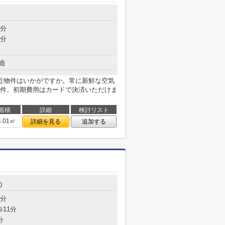
5分
9分
造
近物件はいかがですか。常に新鮮な空気
件。初期費用はカードで決済いただけま
面積
詳細
検討リスト
4.01㎡
詳細を見る
追加する
0
5分
歩11分
分