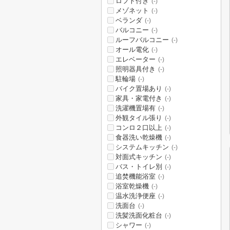
ロフト付き
(-)
メゾネット
(-)
ベランダ
(-)
バルコニー
(-)
ルーフバルコニー
(-)
オール電化
(-)
エレベーター
(-)
照明器具付き
(-)
駐輪場
(-)
バイク置場あり
(-)
家具・家電付き
(-)
洗濯機置場有
(-)
外観タイル張り
(-)
コンロ２口以上
(-)
食器洗い乾燥機
(-)
システムキッチン
(-)
対面式キッチン
(-)
バス・トイレ別
(-)
追焚機能浴室
(-)
浴室乾燥機
(-)
温水洗浄便座
(-)
洗面台
(-)
洗髪洗面化粧台
(-)
シャワー
(-)