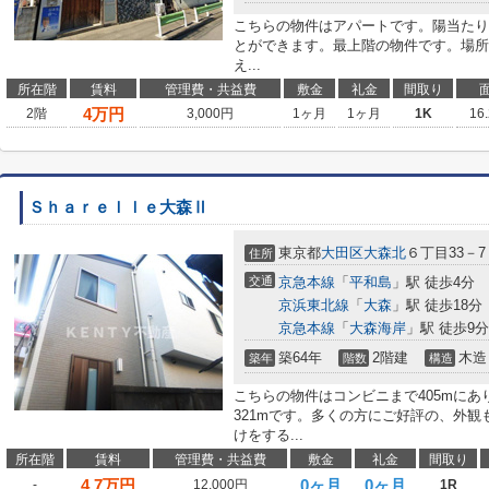
こちらの物件はアパートです。陽当たり
とができます。最上階の物件です。場所
え...
所在階
賃料
管理費・共益費
敷金
礼金
間取り
4
万円
2階
3,000円
1ヶ月
1ヶ月
1K
16
Ｓｈａｒｅｌｌｅ大森Ⅱ
東京都
大田区
大森北
６丁目33－7
住所
交通
京急本線
「
平和島
」駅 徒歩4分
京浜東北線
「
大森
」駅 徒歩18分
京急本線
「
大森海岸
」駅 徒歩9分
築64年
2階建
木造
築年
階数
構造
こちらの物件はコンビニまで405mにあ
321mです。多くの方にご好評の、外
けをする...
所在階
賃料
管理費・共益費
敷金
礼金
間取り
4.7
万円
0ヶ月
0ヶ月
-
12,000円
1R