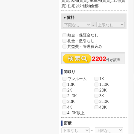
賃貸,店舗(賃貸),事務所(賃貸),土地(賃
貸),住宅以外建物全部
▼賃料
～
敷金・保証金なし
礼金・敷引なし
共益費・管理費込み
2202
件が該当
間取り
ワンルーム
1K
1DK
1LDK
2K
2DK
2LDK
3K
3DK
3LDK
4K
4DK
4LDK以上
面積
～