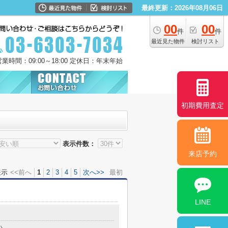
最終更新：2026年08月06日
00
00
件
件
最近見た物件
検討リスト
営業時間：09:00～18:00 定休日：年末年始
初期費用査定
表示件数：
来店予約
表示
<<前へ
1
2
3
4
5
次へ>>
最初
LINE