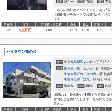
築23年
2階建
木造
築年
階数
構造
こちらの物件はアパートです。徒歩5分
は初期費用をカードでお支払いいただけ
けま...
所在階
賃料
管理費・共益費
敷金
礼金
間取り
5.2
万円
2階
1,000円
1ヶ月
1ヶ月
1R
1
ハイタウン旗の台
東京都
品川区
旗の台
２丁目13-2
住所
交通
東急池上線
「
旗の台
」駅 徒歩2分
東急大井町線
「
旗の台
」駅 徒歩
東急目黒線
「
洗足
」駅 徒歩14分
築41年
4階建
鉄筋
築年
階数
構造
周辺には、徒歩2分で利用できる駅があ
空間をご提供いたします。短時間でごみ
置き...
所在階
賃料
管理費・共益費
敷金
礼金
間取り