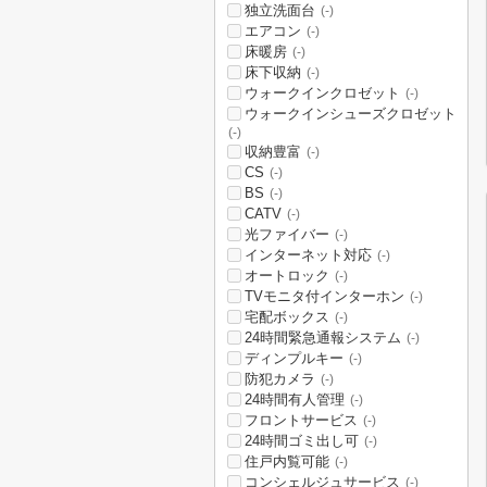
独立洗面台
(-)
エアコン
(-)
床暖房
(-)
床下収納
(-)
ウォークインクロゼット
(-)
ウォークインシューズクロゼット
(-)
収納豊富
(-)
CS
(-)
BS
(-)
CATV
(-)
光ファイバー
(-)
インターネット対応
(-)
オートロック
(-)
TVモニタ付インターホン
(-)
宅配ボックス
(-)
24時間緊急通報システム
(-)
ディンプルキー
(-)
防犯カメラ
(-)
24時間有人管理
(-)
フロントサービス
(-)
24時間ゴミ出し可
(-)
住戸内覧可能
(-)
コンシェルジュサービス
(-)