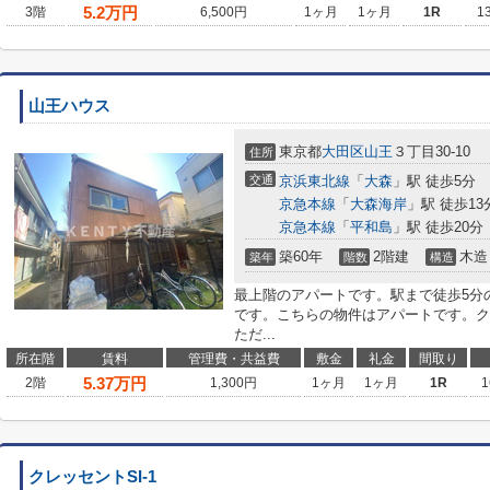
5.2
万円
3階
6,500円
1ヶ月
1ヶ月
1R
1
山王ハウス
東京都
大田区
山王
３丁目30-10
住所
交通
京浜東北線
「
大森
」駅 徒歩5分
京急本線
「
大森海岸
」駅 徒歩13
京急本線
「
平和島
」駅 徒歩20分
築60年
2階建
木造
築年
階数
構造
最上階のアパートです。駅まで徒歩5分
です。こちらの物件はアパートです。ク
ただ...
所在階
賃料
管理費・共益費
敷金
礼金
間取り
5.37
万円
2階
1,300円
1ヶ月
1ヶ月
1R
1
クレッセントSI-1