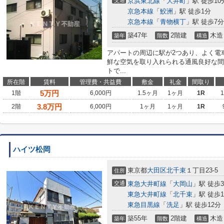
交通
京浜東北線
「
大井町
」駅 徒歩10
京急本線
「
鮫洲
」駅 徒歩1分
京急本線
「
青物横丁
」駅 徒歩7分
築47年
2階建
木造
築年
階数
構造
アパートの周辺に駅が2つあり、よく電
鮮な空気を取り入れられる通風良好な間
トで...
所在階
賃料
管理費・共益費
敷金
礼金
間取り
5
万円
1階
6,000円
1.5ヶ月
1ヶ月
1R
3.8
万円
2階
6,000円
1ヶ月
1ヶ月
1R
ハイツ松岡
東京都
大田区
北千束
１丁目23-5
住所
交通
東急大井町線
「
大岡山
」駅 徒歩
東急大井町線
「
北千束
」駅 徒歩1
東急目黒線
「
洗足
」駅 徒歩12分
築55年
2階建
木造
築年
階数
構造