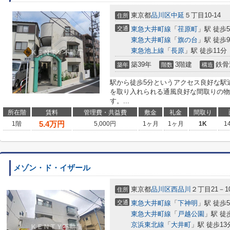
東京都
品川区
中延
５丁目10-14
住所
交通
東急大井町線
「
荏原町
」駅 徒歩
東急大井町線
「
旗の台
」駅 徒歩
東急池上線
「
長原
」駅 徒歩11分
築39年
3階建
鉄骨
築年
階数
構造
駅から徒歩5分というアクセス良好な駅
を取り入れられる通風良好な間取りの物
す。...
所在階
賃料
管理費・共益費
敷金
礼金
間取り
5.4
万円
1階
5,000円
1ヶ月
1ヶ月
1K
1
メゾン・ド・イザール
東京都
品川区
西品川
２丁目21－1
住所
交通
東急大井町線
「
下神明
」駅 徒歩
東急大井町線
「
戸越公園
」駅 徒
京浜東北線
「
大井町
」駅 徒歩13