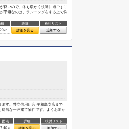
が良いので、冬も暖かく快適に過ごすこ
が平坦なのは、ランニングをする上で抑
面積
詳細
検討リスト
.20㎡
詳細を見る
追加する
ります。共立信用組合 平和島支店まで
観も綺麗な一戸建て物件です。よくお出か
面積
詳細
検討リスト
7.40㎡
詳細を見る
追加する