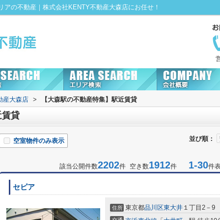
アの不動産｜株式会社KENTY不動産大森店にお任せ！
動産大森店
>
【大森駅の不動産特集】駅近賃貸
近賃貸
並び順：
空室物件のみ表示
2202
1912
1-30
該当公開件数
件 空き数
件
件
セピア
東京都
品川区
東大井
１丁目2－9
住所