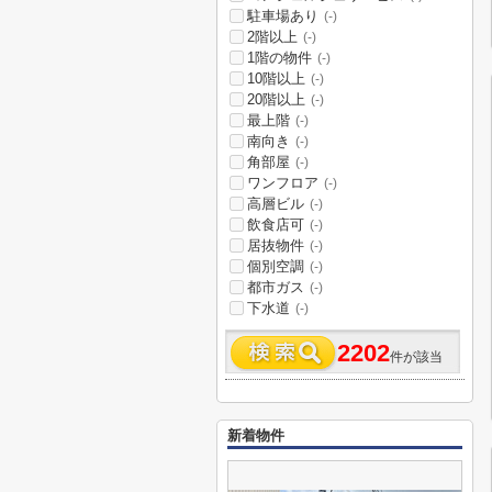
駐車場あり
(-)
2階以上
(-)
1階の物件
(-)
10階以上
(-)
20階以上
(-)
最上階
(-)
南向き
(-)
角部屋
(-)
ワンフロア
(-)
高層ビル
(-)
飲食店可
(-)
居抜物件
(-)
個別空調
(-)
都市ガス
(-)
下水道
(-)
2202
件が該当
新着物件