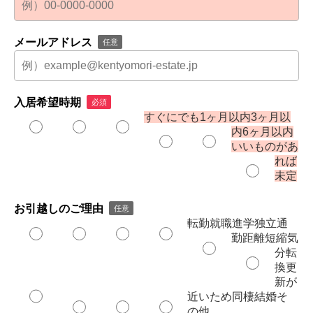
メールアドレス
任意
入居希望時期
必須
すぐにでも
1ヶ月以内
3ヶ月以
内
6ヶ月以内
いいものがあ
れば
未定
お引越しのご理由
任意
転勤
就職
進学
独立
通
勤距離短縮
気
分転
換
更
新が
近いため
同棲
結婚
そ
の他