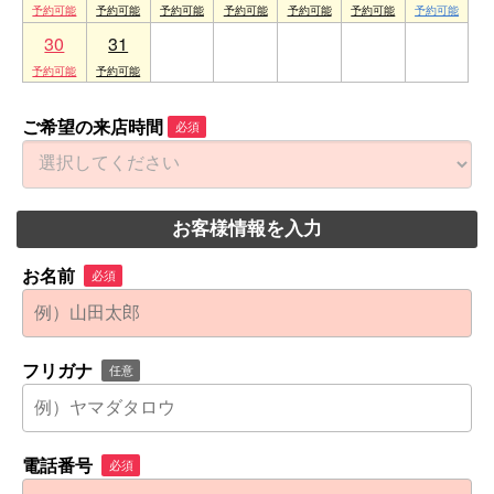
30
31
1
2
3
4
5
ご希望の来店時間
必須
お客様情報を入力
お名前
必須
フリガナ
任意
電話番号
必須