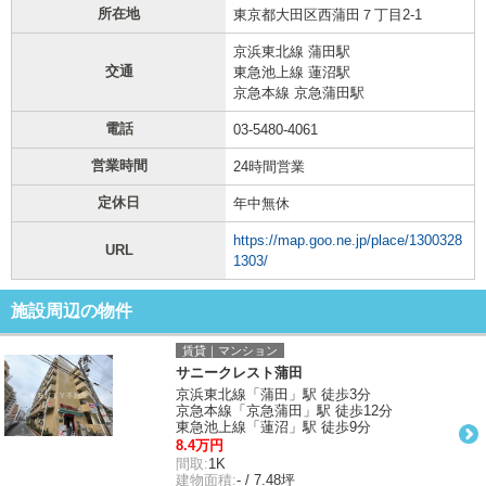
所在地
東京都大田区西蒲田７丁目2-1
京浜東北線 蒲田駅
交通
東急池上線 蓮沼駅
京急本線 京急蒲田駅
電話
03-5480-4061
営業時間
24時間営業
定休日
年中無休
https://map.goo.ne.jp/place/1300328
URL
1303/
施設周辺の物件
賃貸｜マンション
サニークレスト蒲田
京浜東北線「蒲田」駅 徒歩3分
京急本線「京急蒲田」駅 徒歩12分
東急池上線「蓮沼」駅 徒歩9分
8.4万円
間取:
1K
建物面積:
- / 7.48坪