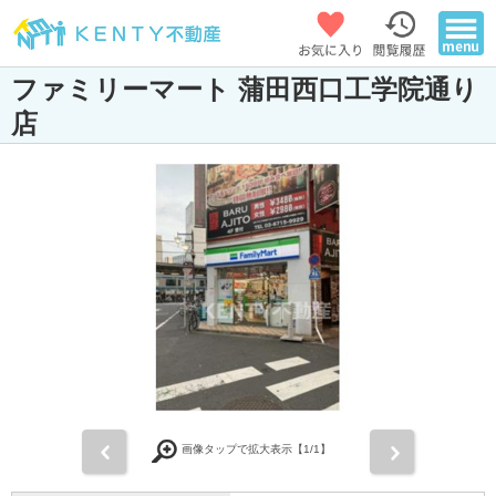
ファミリーマート 蒲田西口工学院通り
店
前
次
画像タップで拡大表示【
1
/1】