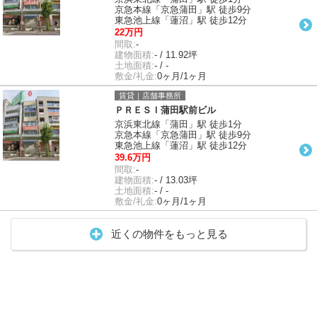
京急本線「京急蒲田」駅 徒歩9分
東急池上線「蓮沼」駅 徒歩12分
22万円
間取:
-
建物面積:
- / 11.92坪
土地面積:
- / -
敷金/礼金:
0ヶ月/1ヶ月
賃貸｜店舗事務所
ＰＲＥＳＩ蒲田駅前ビル
京浜東北線「蒲田」駅 徒歩1分
京急本線「京急蒲田」駅 徒歩9分
東急池上線「蓮沼」駅 徒歩12分
39.6万円
間取:
-
建物面積:
- / 13.03坪
土地面積:
- / -
敷金/礼金:
0ヶ月/1ヶ月
近くの物件をもっと見る