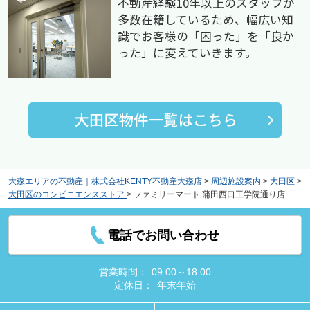
不動産経験10年以上のスタッフが
多数在籍しているため、幅広い知
識でお客様の「困った」を「良か
った」に変えていきます。
大森エリアの不動産｜株式会社KENTY不動産大森店
>
周辺施設案内
>
大田区
>
大田区のコンビニエンスストア
>
ファミリーマート 蒲田西口工学院通り店
電話でお問い合わせ
営業時間：
09:00～18:00
定休日：
年末年始