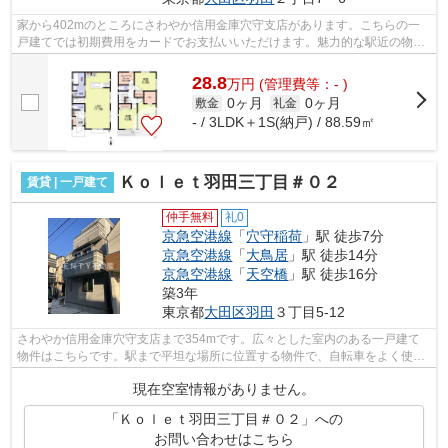
家から402mのところにさわやか信用金庫穴守支店があります。こちらの一
戸建てでは初期費用をカードでお支払いいただけます。魅力的な駅近の物件
で、駅まで徒歩8分です。一戸建ての周辺...
28.8
万
円
(管理費等：- )
0ヶ月
0ヶ月
敷金
礼金
- / 3LDK＋1S(納戸) / 88.59㎡
Ｋｏｌｅｔ羽田三丁目＃０２
賃貸 | 一戸建て
仲手無料
礼0
京急空港線
「
穴守稲荷
」駅 徒歩7分
京急空港線
「
大鳥居
」駅 徒歩14分
京急空港線
「
天空橋
」駅 徒歩16分
築3年
東京都
大田区
羽田
３丁目5-12
さわやか信用金庫穴守支店まで354mです。広々とした室内のある一戸建て
物件はこちらです。駅まで平坦な場所に位置する物件で、自転車をよく使う
方にも嬉しい立地です。夏場は特に涼し...
現在空室情報がありません。
「Ｋｏｌｅｔ羽田三丁目＃０２」への
お問い合わせはこちら