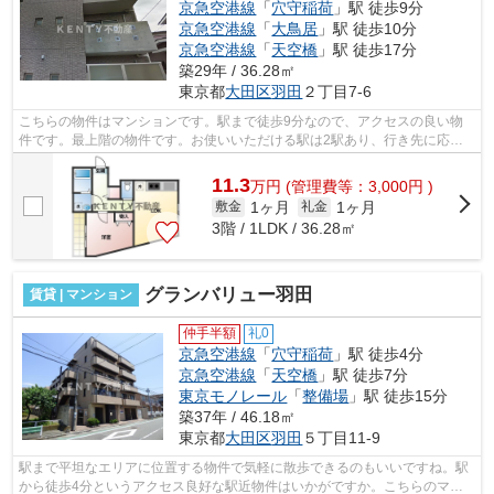
京急空港線
「
穴守稲荷
」駅 徒歩9分
京急空港線
「
大鳥居
」駅 徒歩10分
京急空港線
「
天空橋
」駅 徒歩17分
築29年 / 36.28㎡
東京都
大田区
羽田
２丁目7-6
こちらの物件はマンションです。駅まで徒歩9分なので、アクセスの良い物
件です。最上階の物件です。お使いいただける駅は2駅あり、行き先に応じ
て使い分けができます。ATMに行かずとも...
11.3
万
円
(管理費等：3,000円 )
1ヶ月
1ヶ月
敷金
礼金
3階 / 1LDK / 36.28㎡
グランバリュー羽田
賃貸 | マンション
仲手半額
礼0
京急空港線
「
穴守稲荷
」駅 徒歩4分
京急空港線
「
天空橋
」駅 徒歩7分
東京モノレール
「
整備場
」駅 徒歩15分
築37年 / 46.18㎡
東京都
大田区
羽田
５丁目11-9
駅まで平坦なエリアに位置する物件で気軽に散歩できるのもいいですね。駅
から徒歩4分というアクセス良好な駅近物件はいかがですか。こちらのマン