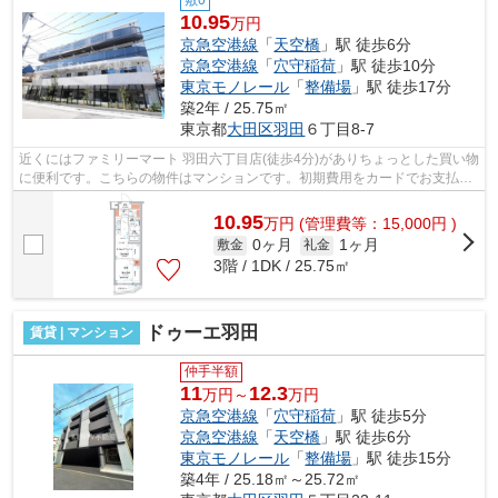
10.95
万円
京急空港線
「
天空橋
」駅 徒歩6分
京急空港線
「
穴守稲荷
」駅 徒歩10分
東京モノレール
「
整備場
」駅 徒歩17分
築2年 / 25.75㎡
東京都
大田区
羽田
６丁目8-7
近くにはファミリーマート 羽田六丁目店(徒歩4分)がありちょっとした買い物
に便利です。こちらの物件はマンションです。初期費用をカードでお支払い
いただけるので、カードで決済した...
10.95
万
円
(管理費等：15,000円 )
0ヶ月
1ヶ月
敷金
礼金
3階 / 1DK / 25.75㎡
ドゥーエ羽田
賃貸 | マンション
仲手半額
11
12.3
万円～
万円
京急空港線
「
穴守稲荷
」駅 徒歩5分
京急空港線
「
天空橋
」駅 徒歩6分
東京モノレール
「
整備場
」駅 徒歩15分
築4年 / 25.18㎡～25.72㎡