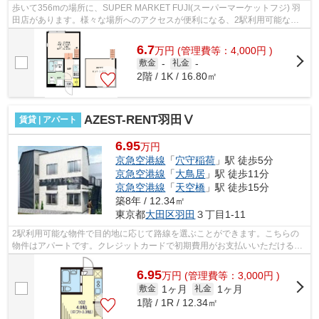
歩いて356mの場所に、SUPER MARKET FUJI(スーパーマーケットフジ) 羽
田店があります。様々な場所へのアクセスが便利になる、2駅利用可能な物
件です。最上階の物件です。さわやかな朝を...
6.7
万
円
(管理費等：4,000円 )
敷金
-
礼金
-
2階 / 1K / 16.80㎡
AZEST-RENT羽田Ⅴ
賃貸 | アパート
6.95
万円
京急空港線
「
穴守稲荷
」駅 徒歩5分
京急空港線
「
大鳥居
」駅 徒歩11分
京急空港線
「
天空橋
」駅 徒歩15分
築8年 / 12.34㎡
東京都
大田区
羽田
３丁目1-11
2駅利用可能な物件で目的地に応じて路線を選ぶことができます。こちらの
物件はアパートです。クレジットカードで初期費用がお支払いいただけるの
で、決済の手間が軽減できます。駅まで...
6.95
万
円
(管理費等：3,000円 )
1ヶ月
1ヶ月
敷金
礼金
1階 / 1R / 12.34㎡