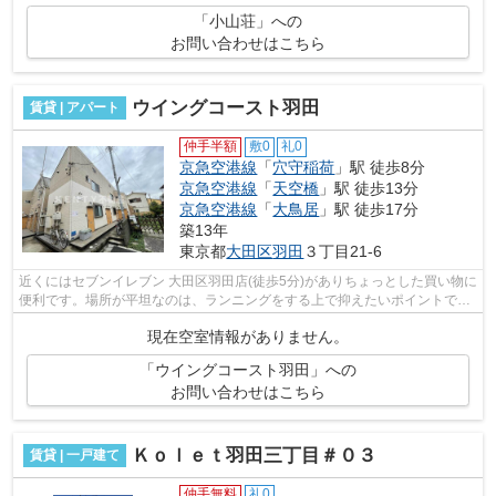
「小山荘」への
お問い合わせはこちら
ウイングコースト羽田
賃貸 | アパート
仲手半額
敷0
礼0
京急空港線
「
穴守稲荷
」駅 徒歩8分
京急空港線
「
天空橋
」駅 徒歩13分
京急空港線
「
大鳥居
」駅 徒歩17分
築13年
東京都
大田区
羽田
３丁目21-6
近くにはセブンイレブン 大田区羽田店(徒歩5分)がありちょっとした買い物に
便利です。場所が平坦なのは、ランニングをする上で抑えたいポイントです
ね。近くに2駅ある、アクセスが良い...
現在空室情報がありません。
「ウイングコースト羽田」への
お問い合わせはこちら
Ｋｏｌｅｔ羽田三丁目＃０３
賃貸 | 一戸建て
仲手無料
礼0