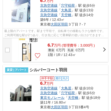
6.7
万円
京急空港線
「
穴守稲荷
」駅 徒歩5分
京急空港線
「
大鳥居
」駅 徒歩13分
京急空港線
「
天空橋
」駅 徒歩14分
築6年 / 12.43㎡
東京都
大田区
羽田
３丁目７-７
最上階のアパートです。駅まで平坦で、自転車での移動もラクな物件です。
ご利用可能な駅が2つあり、行き先に応じて乗車駅の使い分けができます。
こちらの物件はアパートです。初期費用...
6.7
万
円
(管理費等：3,000円 )
0万円
0万円
敷金
礼金
1階 / 1R / 12.43㎡
シルバーコート羽田
賃貸 | アパート
仲手半額
敷0
礼0
6.7
万円
京急空港線
「
大鳥居
」駅 徒歩10分
京急空港線
「
穴守稲荷
」駅 徒歩5分
東京モノレール
「
天空橋
」駅 徒歩18分
築11年 / 16.80㎡
東京都
大田区
羽田
３丁目3番4号