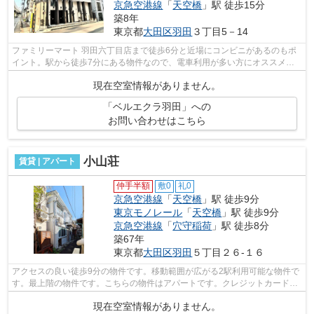
京急空港線
「
天空橋
」駅 徒歩15分
築8年
東京都
大田区
羽田
３丁目5－14
ファミリーマート 羽田六丁目店まで徒歩6分と近場にコンビニがあるのもポ
イント。駅から徒歩7分にある物件なので、電車利用が多い方にオススメで
す。こちらの物件はアパートです。楽に...
現在空室情報がありません。
「ベルエクラ羽田」への
お問い合わせはこちら
小山荘
賃貸 | アパート
仲手半額
敷0
礼0
京急空港線
「
天空橋
」駅 徒歩9分
東京モノレール
「
天空橋
」駅 徒歩9分
京急空港線
「
穴守稲荷
」駅 徒歩8分
築67年
東京都
大田区
羽田
５丁目２６-１６
アクセスの良い徒歩9分の物件です。移動範囲が広がる2駅利用可能な物件で
す。最上階の物件です。こちらの物件はアパートです。クレジットカードで
初期費用がお支払いいただけるので、...
現在空室情報がありません。