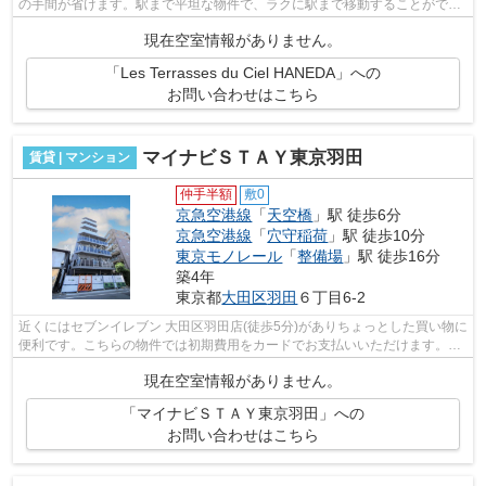
の手間が省けます。駅まで平坦な物件で、ラクに駅まで移動することができ
ます。こちらの物件はアパートです。...
現在空室情報がありません。
「Les Terrasses du Ciel HANEDA」への
お問い合わせはこちら
マイナビＳＴＡＹ東京羽田
賃貸 | マンション
仲手半額
敷0
京急空港線
「
天空橋
」駅 徒歩6分
京急空港線
「
穴守稲荷
」駅 徒歩10分
東京モノレール
「
整備場
」駅 徒歩16分
築4年
東京都
大田区
羽田
６丁目6-2
近くにはセブンイレブン 大田区羽田店(徒歩5分)がありちょっとした買い物に
便利です。こちらの物件では初期費用をカードでお支払いいただけます。防
犯対策もバッチリなマンションタイ...
現在空室情報がありません。
「マイナビＳＴＡＹ東京羽田」への
お問い合わせはこちら