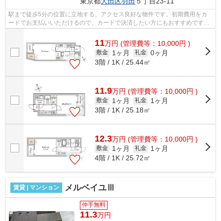
東京都
大田区
羽田
５丁目23-11
駅まで徒歩5分の位置に立地する、アクセス良好な物件です。初期費用をカ
ードでお支払いいただけるので、カードで決済したい方にもおすすめです。
道が平坦だと買い物も快適にできますね...
11
万
円
(管理費等：10,000円 )
1ヶ月
0ヶ月
敷金
礼金
3階 / 1K / 25.44㎡
11.9
万
円
(管理費等：10,000円 )
1ヶ月
1ヶ月
敷金
礼金
3階 / 1K / 25.18㎡
12.3
万
円
(管理費等：10,000円 )
1ヶ月
1ヶ月
敷金
礼金
4階 / 1K / 25.72㎡
メルベイユⅢ
賃貸 | マンション
仲手無料
11.3
万円