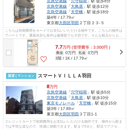
京急空港線
「
穴守稲荷
」駅 徒歩8分
京急空港線
「
大鳥居
」駅 徒歩12分
京急空港線
「
天空橋
」駅 徒歩18分
築4年 / 17.79㎡
東京都
大田区
羽田
２丁目２３-５
こちらは初期費用をカードでお支払いいただける物件です。こちらの物件は
アパートです。通風良好な条件は健康面でも大切です。そんな観点からもお
すすめの物件をご提供します。魅力的...
7.7
万
円
(管理費等：3,000円 )
0万円
0万円
敷金
礼金
3階 / 1K / 17.79㎡
スマートＶＩＬＬＡ羽田
賃貸 | マンション
8
万円
京急空港線
「
穴守稲荷
」駅 徒歩5分
京急空港線
「
大鳥居
」駅 徒歩10分
東京モノレール
「
天空橋
」駅 徒歩15分
築3年 / 17.89㎡
東京都
大田区
羽田
３丁目1-1
クレジットカードで初期費用をお支払いいただける物件です。物件から駅ま
では平坦な道なので、快適に移動できます。駅まで5分と、駅近でアクセス