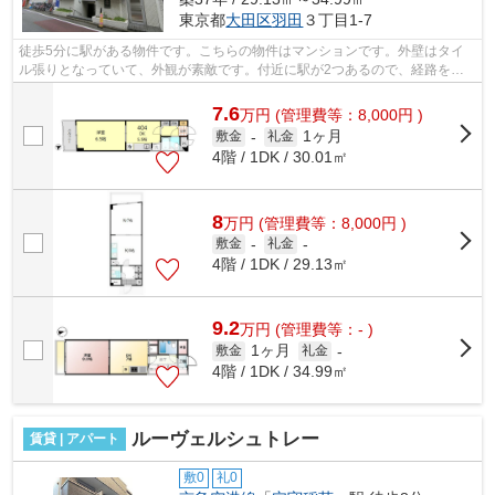
東京都
大田区
羽田
３丁目1-7
徒歩5分に駅がある物件です。こちらの物件はマンションです。外壁はタイ
ル張りとなっていて、外観が素敵です。付近に駅が2つあるので、経路を用
途や行き先によって選べる物件です。こ...
7.6
万
円
(管理費等：8,000円 )
1ヶ月
敷金
-
礼金
4階 / 1DK / 30.01㎡
8
万
円
(管理費等：8,000円 )
敷金
-
礼金
-
4階 / 1DK / 29.13㎡
9.2
万
円
(管理費等：- )
1ヶ月
敷金
礼金
-
4階 / 1DK / 34.99㎡
ルーヴェルシュトレー
賃貸 | アパート
敷0
礼0