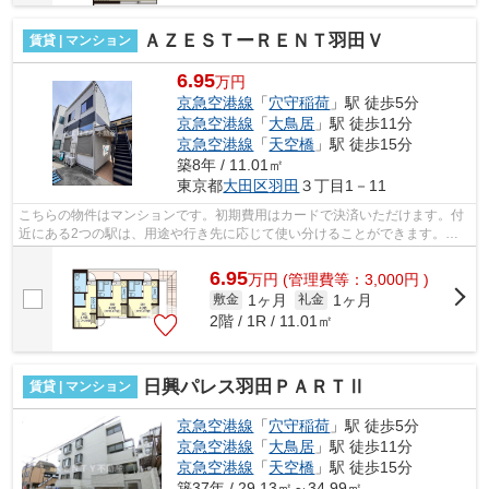
ＡＺＥＳＴーＲＥＮＴ羽田Ｖ
賃貸 | マンション
6.95
万円
京急空港線
「
穴守稲荷
」駅 徒歩5分
京急空港線
「
大鳥居
」駅 徒歩11分
京急空港線
「
天空橋
」駅 徒歩15分
築8年 / 11.01㎡
東京都
大田区
羽田
３丁目1－11
こちらの物件はマンションです。初期費用はカードで決済いただけます。付
近にある2つの駅は、用途や行き先に応じて使い分けることができます。徒
歩5分で駅にアクセス可能な、魅力的な...
6.95
万
円
(管理費等：3,000円 )
1ヶ月
1ヶ月
敷金
礼金
2階 / 1R / 11.01㎡
日興パレス羽田ＰＡＲＴⅡ
賃貸 | マンション
京急空港線
「
穴守稲荷
」駅 徒歩5分
京急空港線
「
大鳥居
」駅 徒歩11分
京急空港線
「
天空橋
」駅 徒歩15分
築37年 / 29.13㎡～34.99㎡