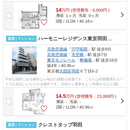
ションでは初期費用をカードでお支払い...
14
万
円
(管理費等：6,000円 )
1ヶ月
0ヶ月
敷金
礼金
5階 / 2LDK / 46.18㎡
ハーモニーレジデンス東京羽田スカイブリッジ
賃貸 | マンション
京急空港線
「
穴守稲荷
」駅 徒歩9分
京急空港線
「
天空橋
」駅 徒歩7分
東京モノレール
「
整備場
」駅 徒歩16分
築4年 / 40.96㎡
東京都
大田区
羽田
６丁目6-2
平坦な場所にある物件なら毎日の移動も快適です。こちらは初期費用をカー
ドでお支払いいただける物件です。日頃から電車をよく利用するなら2駅利
用可能な物件はいかがでしょうか。外観...
14.5
万
円
(管理費等：23,000円 )
敷金
-
礼金
-
2階 / 1LDK / 40.96㎡
クレストタップ羽田
賃貸 | マンション