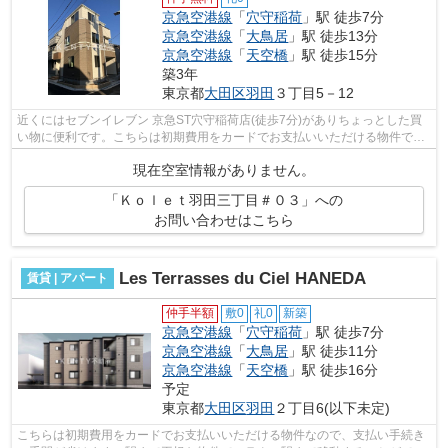
京急空港線
「
穴守稲荷
」駅 徒歩7分
京急空港線
「
大鳥居
」駅 徒歩13分
京急空港線
「
天空橋
」駅 徒歩15分
築3年
東京都
大田区
羽田
３丁目5－12
近くにはセブンイレブン 京急ST穴守稲荷店(徒歩7分)がありちょっとした買
い物に便利です。こちらは初期費用をカードでお支払いいただける物件で
す。移動範囲が広がる2駅利用可能な物件...
現在空室情報がありません。
「Ｋｏｌｅｔ羽田三丁目＃０３」への
お問い合わせはこちら
Les Terrasses du Ciel HANEDA
賃貸 | アパート
仲手半額
敷0
礼0
新築
京急空港線
「
穴守稲荷
」駅 徒歩7分
京急空港線
「
大鳥居
」駅 徒歩11分
京急空港線
「
天空橋
」駅 徒歩16分
予定
東京都
大田区
羽田
２丁目6(以下未定)
こちらは初期費用をカードでお支払いいただける物件なので、支払い手続き