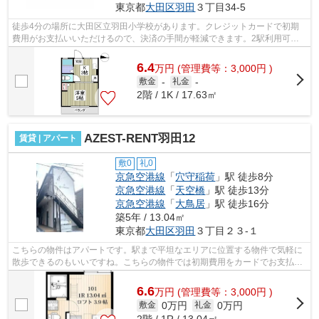
東京都
大田区
羽田
３丁目34-5
徒歩4分の場所に大田区立羽田小学校があります。クレジットカードで初期
費用がお支払いいただけるので、決済の手間が軽減できます。2駅利用可能
な物件で目的地に応じて路線を選ぶこと...
6.4
万
円
(管理費等：3,000円 )
敷金
-
礼金
-
2階 / 1K / 17.63㎡
AZEST-RENT羽田12
賃貸 | アパート
敷0
礼0
京急空港線
「
穴守稲荷
」駅 徒歩8分
京急空港線
「
天空橋
」駅 徒歩13分
京急空港線
「
大鳥居
」駅 徒歩16分
築5年 / 13.04㎡
東京都
大田区
羽田
３丁目２３-１
こちらの物件はアパートです。駅まで平坦なエリアに位置する物件で気軽に
散歩できるのもいいですね。こちらの物件では初期費用をカードでお支払い
いただけます。忙しい日でもゴミ出し...
6.6
万
円
(管理費等：3,000円 )
0万円
0万円
敷金
礼金
2階 / 1R / 13.04㎡