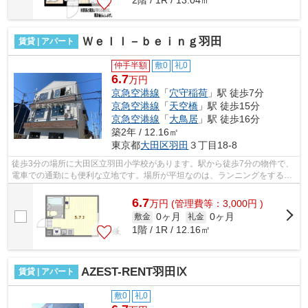
Ｗｅｌｌ－ｂｅｉｎｇ羽田
賃貸 | アパート
仲手半額
敷0
礼0
6.7
万円
京急空港線
「
穴守稲荷
」駅 徒歩7分
京急空港線
「
天空橋
」駅 徒歩15分
京急空港線
「
大鳥居
」駅 徒歩16分
築2年 / 12.16㎡
東京都
大田区
羽田
３丁目18-8
徒歩3分の場所に大田区立羽田小学校があります。駅から徒歩7分の物件で、
電車での通勤にも便利な立地です。場所が平坦なのは、ランニングをする上
で抑えたいポイントですね。こちらの...
6.7
万
円
(管理費等：3,000円 )
0ヶ月
0ヶ月
敷金
礼金
1階 / 1R / 12.16㎡
AZEST-RENT羽田Ⅸ
賃貸 | アパート
敷0
礼0