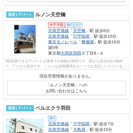
ルノン天空橋
賃貸 | アパート
仲手半額
敷0
礼0
京急空港線
「
天空橋
」駅 徒歩6分
京急空港線
「
穴守稲荷
」駅 徒歩10分
東京モノレール
「
整備場
」駅 徒歩16分
築5年
東京都
大田区
羽田
６丁目8－4
2駅利用できるアパートは電車での移動が便利です。駅から徒歩6分の物件
で、アクセス良好です。こちらは初期費用をカードでお支払いいただける物
件なので、支払い手続きの手間が省けま...
現在空室情報がありません。
「ルノン天空橋」への
お問い合わせはこちら
ベルエクラ羽田
賃貸 | アパート
敷0
京急空港線
「
穴守稲荷
」駅 徒歩7分
京急空港線
「
大鳥居
」駅 徒歩10分