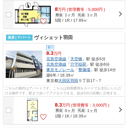
も良好な物件です。よくお出かけをする...
8
万
円
(管理費等：5,000円 )
1ヶ月
1ヶ月
敷金
礼金
5階 / 1R / 17.89㎡
ヴィシェット羽田
賃貸 | アパート
敷0
8.3
万円
京急空港線
「
天空橋
」駅 徒歩5分
京急空港線
「
穴守稲荷
」駅 徒歩8分
東京モノレール
「
整備場
」駅 徒歩14分
築6年 / 18.39㎡
東京都
大田区
羽田
５丁目17－7
こちらの物件はアパートです。こちらは初期費用をカードでお支払いいただ
ける物件です。駅まで歩いてアクセスできる、徒歩5分の距離に立地する物
件です。物件から駅までは平坦な道なの...
8.3
万
円
(管理費等：3,000円 )
0ヶ月
1ヶ月
敷金
礼金
1階 / 1K / 18.39㎡