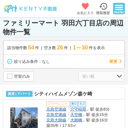
ファミリーマート 羽田六丁目店の周辺
物件一覧
54
26
1～30
該当物件数
件
空き数
件
件を表示
変更
絞り込み条件：
なし
空室のみ
シティハイムメゾン森ケ崎
賃貸 | アパート
フリーレント
敷0
礼0
京急空港線
「
穴守稲荷
」駅 徒歩8分
京急空港線
「
天空橋
」駅 徒歩15分
京急大師線
「
大師橋
」駅 徒歩16分
築35年 / 17.63㎡