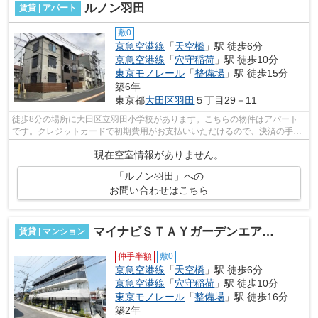
ルノン羽田
賃貸 | アパート
敷0
京急空港線
「
天空橋
」駅 徒歩6分
京急空港線
「
穴守稲荷
」駅 徒歩10分
東京モノレール
「
整備場
」駅 徒歩15分
築6年
東京都
大田区
羽田
５丁目29－11
徒歩8分の場所に大田区立羽田小学校があります。こちらの物件はアパート
です。クレジットカードで初期費用がお支払いいただけるので、決済の手間
が軽減できます。2駅利用可物件なので...
現在空室情報がありません。
「ルノン羽田」への
お問い合わせはこちら
マイナビＳＴＡＹガーデンエア羽田天空橋
賃貸 | マンション
仲手半額
敷0
京急空港線
「
天空橋
」駅 徒歩6分
京急空港線
「
穴守稲荷
」駅 徒歩10分
東京モノレール
「
整備場
」駅 徒歩16分
築2年