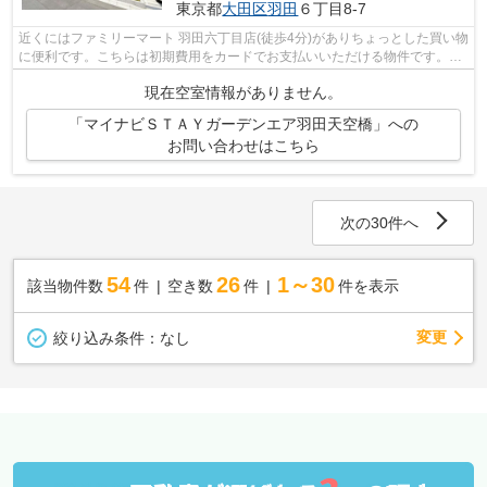
東京都
大田区
羽田
６丁目8-7
近くにはファミリーマート 羽田六丁目店(徒歩4分)がありちょっとした買い物
に便利です。こちらは初期費用をカードでお支払いいただける物件です。こ
だわり派の方も満足度の高いデザイ...
現在空室情報がありません。
「マイナビＳＴＡＹガーデンエア羽田天空橋」への
お問い合わせはこちら
次の30件へ
54
26
1～30
該当物件数
件
空き数
件
件を表示
変更
絞り込み条件：
なし