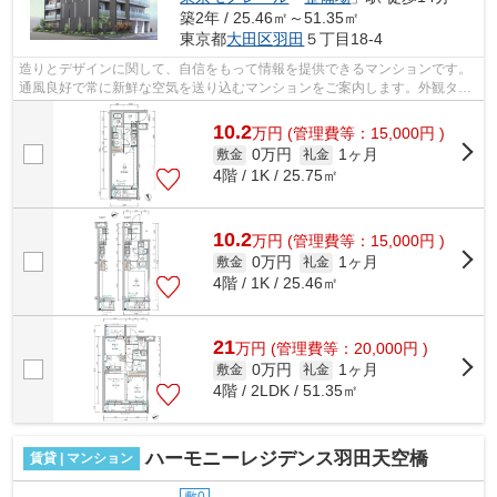
築2年 / 25.46㎡～51.35㎡
東京都
大田区
羽田
５丁目18-4
造りとデザインに関して、自信をもって情報を提供できるマンションです。
通風良好で常に新鮮な空気を送り込むマンションをご案内します。外観タイ
ル張りは、汚れが付きにくいのでいつ...
10.2
万
円
(管理費等：15,000円 )
0万円
1ヶ月
敷金
礼金
4階 / 1K / 25.75㎡
10.2
万
円
(管理費等：15,000円 )
0万円
1ヶ月
敷金
礼金
4階 / 1K / 25.46㎡
21
万
円
(管理費等：20,000円 )
0万円
1ヶ月
敷金
礼金
4階 / 2LDK / 51.35㎡
ハーモニーレジデンス羽田天空橋
賃貸 | マンション
敷0