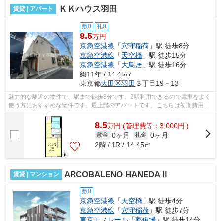
ＫＫハウス羽田
賃貸 | アパート
敷0
礼0
8.5
万円
京急空港線
「
穴守稲荷
」駅 徒歩8分
京急空港線
「
天空橋
」駅 徒歩15分
京急空港線
「
大鳥居
」駅 徒歩16分
築11年 / 14.45㎡
東京都
大田区
羽田
３丁目19－13
魅力的な駅近の物件で、駅まで徒歩8分です。2駅利用できるので電車をよく
使う方におすすめな物件です。最上階のアパートです。こちらは初期費用を
カードでお支払いいただける物件です...
8.5
万
円
(管理費等：3,000円 )
0ヶ月
0ヶ月
敷金
礼金
2階 / 1R / 14.45㎡
ARCOBALENO HANEDAⅡ
賃貸 | マンション
敷0
京急空港線
「
天空橋
」駅 徒歩4分
京急空港線
「
穴守稲荷
」駅 徒歩7分
東京モノレール
「
整備場
」駅 徒歩14分