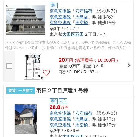
敷0
京急空港線
「
穴守稲荷
」駅 徒歩7分
京急空港線
「
大鳥居
」駅 徒歩8分
京急空港線
「
天空橋
」駅 徒歩15分
築3年 / 51.87㎡
東京都
大田区
羽田
２丁目7－4
さわやか信用金庫穴守支店が近くにあります。(歩いて徒歩6分)。こちらの物
件はマンションです。共用部にゴミ置き場を備えているので、外部の人にご
みを見られたりするリスクを減らせま...
20
万
円
(管理費等：10,000円 )
0万円
1ヶ月
敷金
礼金
6階 / 2LDK / 51.87㎡
羽田２丁目戸建１号棟
賃貸 | 一戸建て
敷0
礼0
28.8
万円
京急空港線
「
穴守稲荷
」駅 徒歩8分
京急空港線
「
大鳥居
」駅 徒歩10分
京急空港線
「
天空橋
」駅 徒歩17分
築2年 / 88.59㎡
東京都
大田区
羽田
２丁目7－6