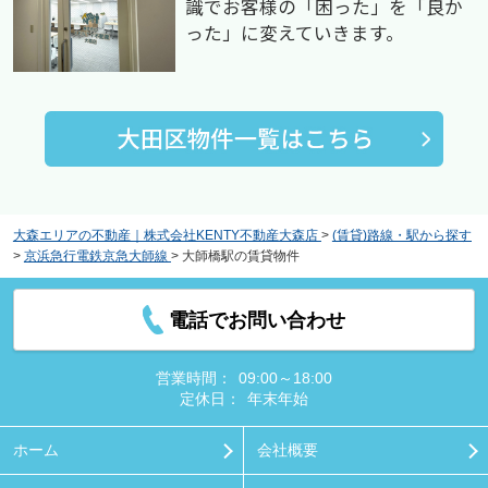
識でお客様の「困った」を「良か
った」に変えていきます。
大森エリアの不動産｜株式会社KENTY不動産大森店
>
(賃貸)路線・駅から探す
>
京浜急行電鉄京急大師線
>
大師橋駅の賃貸物件
電話でお問い合わせ
営業時間：
09:00～18:00
定休日：
年末年始
ホーム
会社概要