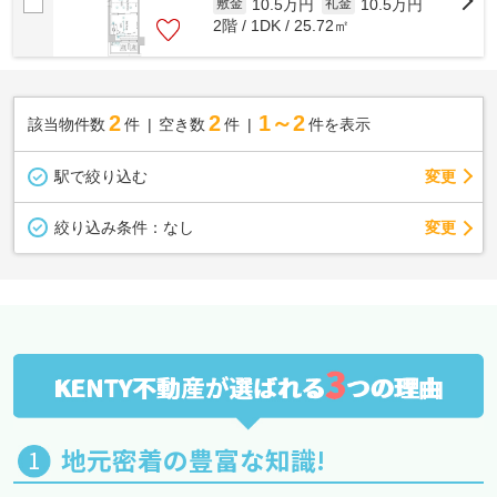
10.5万円
10.5万円
敷金
礼金
2階 / 1DK / 25.72㎡
2
2
1～2
該当物件数
件
空き数
件
件を表示
駅で絞り込む
変更
変更
絞り込み条件：
なし
3
KENTY不動産が選ばれる
つの理由
地元密着の豊富な知識!