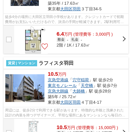
築35年 / 17.63㎡
東京都
大田区
羽田
３丁目34-5
徒歩4分の場所に大田区立羽田小学校があります。クレジットカードで初期
費用がお支払いいただけるので、決済の手間が軽減できます。2駅利用可能
な物件で目的地に応じて路線を選ぶこと...
6.4
万
円
(管理費等：3,000円 )
敷金
-
礼金
-
2階 / 1K / 17.63㎡
ラフィスタ羽田
賃貸 | マンション
10.5
万円
京急空港線
「
穴守稲荷
」駅 徒歩2分
東京モノレール
「
天空橋
」駅 徒歩7分
京急大師線
「
大師橋
」駅 徒歩28分
築5年 / 25.72㎡
東京都
大田区
羽田
４丁目4-17
周辺には、徒歩2分で利用できる駅があります。特徴的な外観と洗練された
設計の内装を持つデザイナーズ。平坦な場所にあるマンションなら毎日の移
動も快適です。外観タイル張りは、雨風...
10.5
万
円
(管理費等：15,000円 )