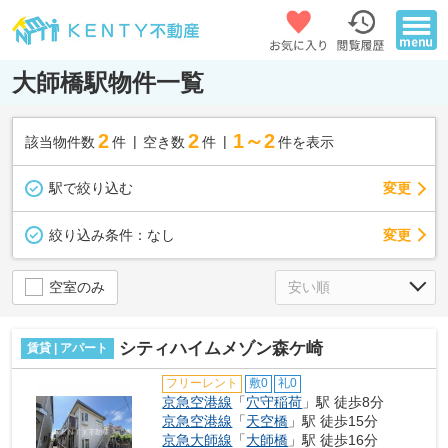
大師橋駅物件一覧
2
2
1～2
該当物件数
件
空き数
件
件を表示
駅で絞り込む
変更
変更
絞り込み条件：
なし
空室のみ
シティハイムメゾン森ケ崎
賃貸 | アパート
フリーレント
敷0
礼0
京急空港線
「
穴守稲荷
」駅 徒歩8分
京急空港線
「
天空橋
」駅 徒歩15分
京急大師線
「
大師橋
」駅 徒歩16分