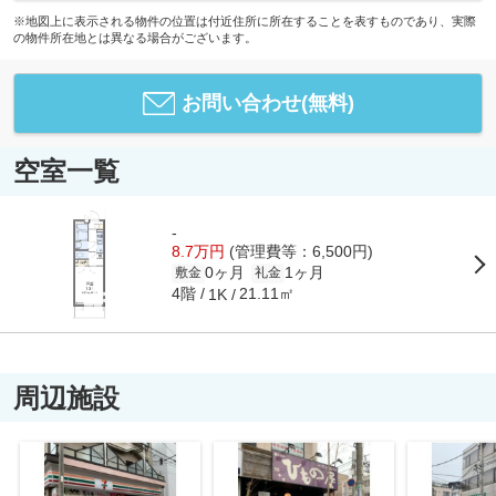
※地図上に表示される物件の位置は付近住所に所在することを表すものであり、実際
の物件所在地とは異なる場合がございます。
お問い合わせ(無料)
空室一覧
-
8.7万円
(管理費等：6,500円)
0ヶ月
1ヶ月
敷金
礼金
4階
21.11㎡
1K
周辺施設