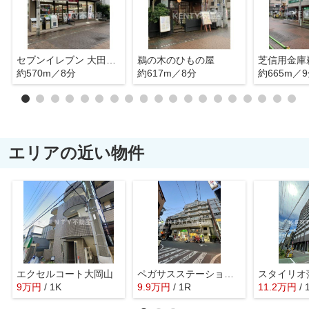
セブンイレブン 大田区鵜の木2丁目店
鵜の木のひもの屋
芝信用金庫
約570m／8分
約617m／8分
約665m／
エリアの近い物件
エクセルコート大岡山
ペガサスステーションプラザ蒲田
スタイリオ
9
万
円
/ 1K
9.9
万
円
/ 1R
11.2
万
円
/ 