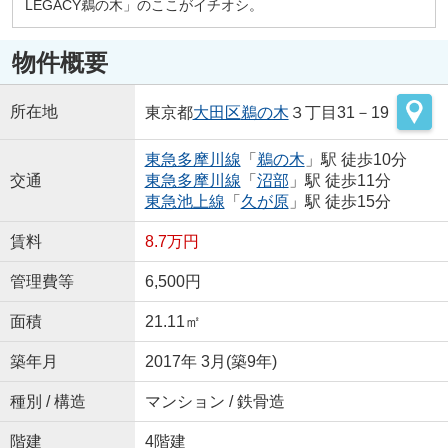
LEGACY鵜の木」のここがイチオシ。
物件概要
所在地
東京都
大田区
鵜の木
３丁目31－19
東急多摩川線
「
鵜の木
」駅 徒歩10分
交通
東急多摩川線
「
沼部
」駅 徒歩11分
東急池上線
「
久が原
」駅 徒歩15分
賃料
8.7万円
管理費等
6,500円
面積
21.11㎡
築年月
2017年 3月(築9年)
種別 / 構造
マンション / 鉄骨造
階建
4階建