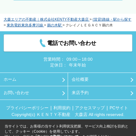
大森エリアの不動産｜株式会社KENTY不動産大森店
>
(賃貸)路線・駅から探す
>
東急電鉄東急多摩川線
>
鵜の木駅
>
クレイノＬＥＧＡＣＹ鵜の木
電話でお問い合わせ
営業時間：
09:00～18:00
定休日：
年末年始
ホーム
会社概要
お問い合わせ
来店予約
プライバシーポリシー
利用規約
アクセスマップ
PCサイト
Copyright(c) ＫＥＮＴＹ不動産 大森店 All rights reserved.
当サイトでは、お客様の当サイト利用状況把握、サービス向上検討を目的と
して、クッキー（Cookie）を使用しています。