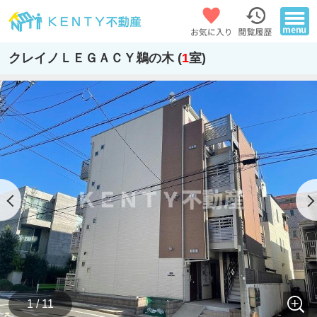
クレイノＬＥＧＡＣＹ鵜の木 (
1
室)
1 / 11