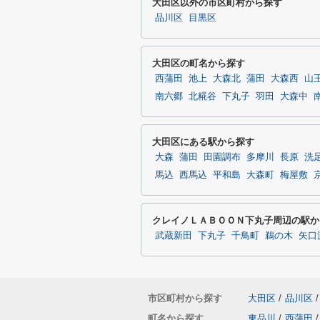
大田区以外の市区町村から探す
品川区
目黒区
大田区の町名から探す
西蒲田
池上
大森北
蒲田
大森西
山
南六郷
北糀谷
下丸子
羽田
大森中
大田区にある駅から探す
大森
蒲田
田園調布
多摩川
長原
洗
馬込
西馬込
平和島
大森町
梅屋敷
クレイノＬＡＢＯＯＮ下丸子周辺の駅か
武蔵新田
下丸子
千鳥町
鵜の木
矢口
市区町村から探す
大田区
/
品川区
/
町名から探す
東品川
/
西蒲田
/