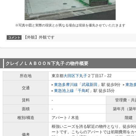
※写真や図と実際の現状とが異なる場合は現状を優先させていただきます
【外観】外観です
コメント
クレイノＬＡＢＯＯＮ下丸子
の物件概要
所在地
東京都
大田区
下丸子
２丁目17－22
東急多摩川線
「
武蔵新田
」駅 徒歩9分
東急
交通
東急池上線
「
千鳥町
」駅 徒歩15分
賃料
-
管理費・共
面積
-
築年月（築
種別/構造
アパート / 木造
階建
根強いニーズを誇る駅近の物件となり、徒歩9
ートです。こちらのアパートでは初期費用をカ
備考