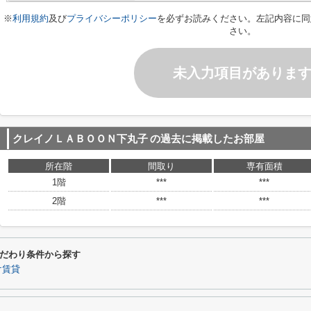
※
利用規約
及び
プライバシーポリシー
を必ずお読みください。左記内容に同
さい。
未入力項目がありま
クレイノＬＡＢＯＯＮ下丸子
の過去に掲載したお部屋
所在階
間取り
専有面積
1階
***
***
2階
***
***
だわり条件から探す
け賃貸