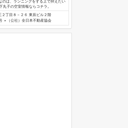
なのは、ランニングをする上で抑えたい
N下丸子の空室情報ならコチラ。
王２丁目８－２６ 東辰ビル２階
号
（公社）全日本不動産協会