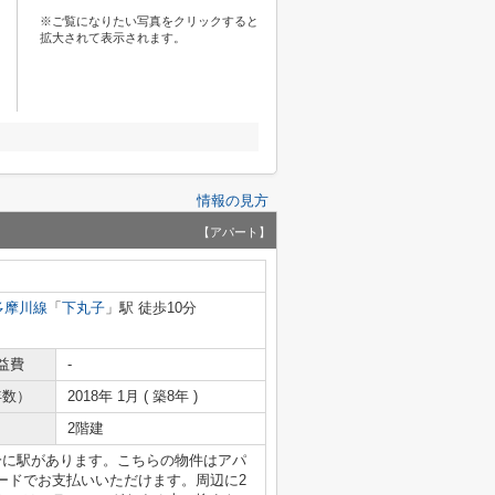
※ご覧になりたい写真をクリックすると
拡大されて表示されます。
情報の見方
【アパート】
多摩川線
「
下丸子
」駅 徒歩10分
益費
-
年数）
2018年 1月 ( 築8年 )
2階建
分に駅があります。こちらの物件はアパ
ードでお支払いいただけます。周辺に2