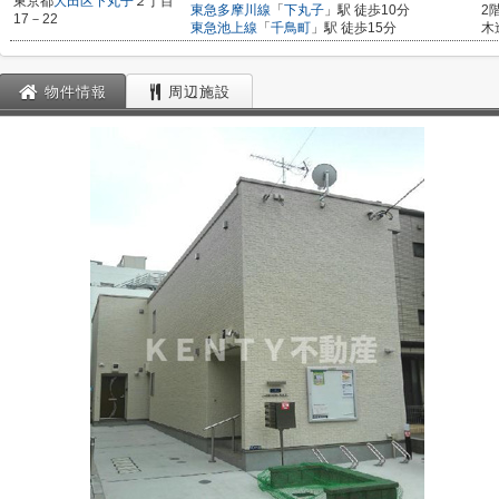
東京都
大田区
下丸子
２丁目
東急多摩川線
「
下丸子
」駅 徒歩10分
2
17－22
東急池上線
「
千鳥町
」駅 徒歩15分
木
物件情報
周辺施設