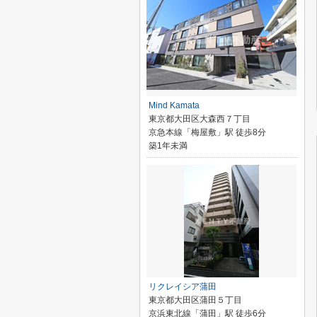
Mind Kamata
東京都大田区大森西７丁目
京急本線「梅屋敷」駅 徒歩8分
築1年未満
リクレイシア蒲田
東京都大田区蒲田５丁目
京浜東北線「蒲田」駅 徒歩6分