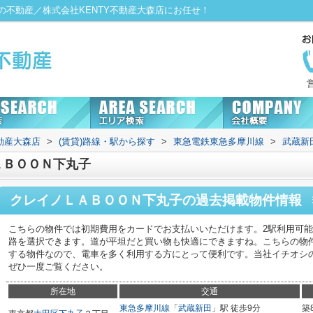
不動産／株式会社KENTY不動産大森店にお任せ！
動産大森店
>
(賃貸)路線・駅から探す
>
東急電鉄東急多摩川線
>
武蔵新
ＡＢＯＯＮ下丸子
クレイノＬＡＢＯＯＮ下丸子
の過去掲載物件情報
こちらの物件では初期費用をカードでお支払いいただけます。2駅利用可
路を選択できます。道が平坦だと買い物も快適にできますね。こちらの物
する物件なので、電車を多く利用する方にとって便利です。当社イチオシの
ぜひ一度ご覧ください。
所在地
交通
東急多摩川線
「
武蔵新田
」駅 徒歩9分
築