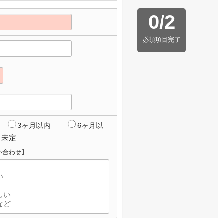
0
/
2
必須項目完了
3ヶ月以内
6ヶ月以
未定
い合わせ】