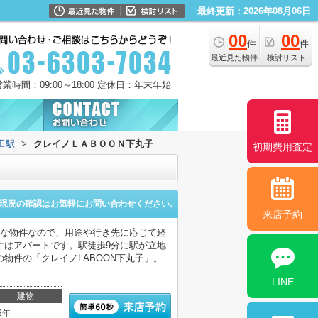
最終更新：2026年08月06日
00
00
件
件
最近見た物件
検討リスト
営業時間：09:00～18:00 定休日：年末年始
田駅
>
クレイノＬＡＢＯＯＮ下丸子
初期費用査定
現況の確認はお気軽にお問い合わせください。
来店予約
能な物件なので、用途や行き先に応じて経
件はアパートです。駅徒歩9分に駅が立地
物件の「クレイノLABOON下丸子」。
LINE
建物
8年