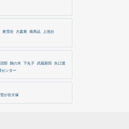
東雪谷
大森東
南馬込
上池台
沼部
鵜の木
下丸子
武蔵新田
矢口渡
通センター
雪が谷大塚