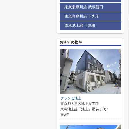
東急多摩川線 武蔵新田
東急多摩川線 下丸子
東急池上線 千鳥町
おすすめ物件
グランセ池上
東京都大田区池上６丁目
東急池上線「池上」駅 徒歩3分
築5年