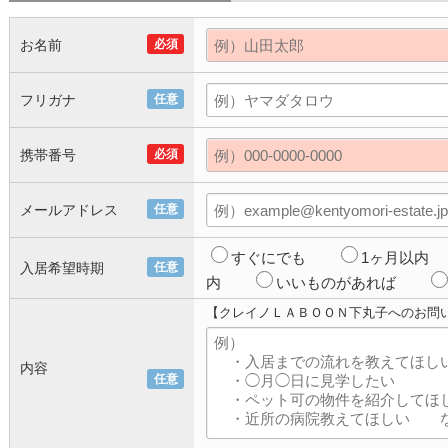
お名前
必須
フリガナ
任意
携帯番号
必須
メールアドレス
任意
すぐにでも
1ヶ月以内
入居希望時期
任意
内
いいものがあれば
【クレイノＬＡＢＯＯＮ下丸子へのお問
内容
任意