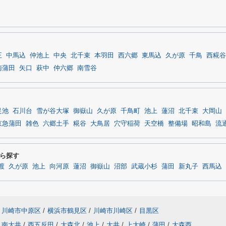
王
中馬込
仲池上
中央
北千束
本羽田
西六郷
東馬込
久が原
千鳥
西糀谷
南蒲田
矢口
萩中
仲六郷
南雪谷
足池
石川台
雪が谷大塚
御嶽山
久が原
千鳥町
池上
蓮沼
北千束
大岡山
京急蒲田
雑色
六郷土手
糀谷
大鳥居
穴守稲荷
天空橋
整備場
昭和島
流
ら探す
渡
久が原
池上
向河原
蓮沼
御嶽山
沼部
武蔵小杉
蒲田
新丸子
西馬込
川崎市中原区
/
横浜市鶴見区
/
川崎市川崎区
/
目黒区
南大井
/
西五反田
/
大森北
/
池上
/
大井
/
上大崎
/
蒲田
/
大森西