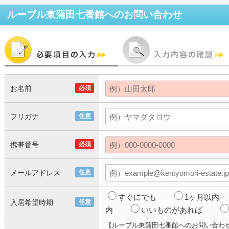
ルーブル東蒲田七番館
へのお問い合わせ
お名前
必須
フリガナ
任意
携帯番号
必須
メールアドレス
任意
すぐにでも
1ヶ月以内
入居希望時期
任意
内
いいものがあれば
【ルーブル東蒲田七番館へのお問い合わ