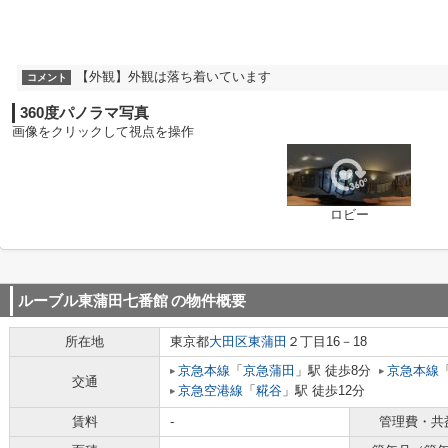
【外観】外観は落ち着いています
コメント
360度パノラマ写真
画像をクリックして視点を操作
ロビー
ルーブル東蒲田七番館
の物件概要
所在地
東京都
大田区
東蒲田
２丁目16－18
京急本線
「
京急蒲田
」駅 徒歩8分
京急本線
交通
京急空港線
「
糀谷
」駅 徒歩12分
賃料
-
管理費・共