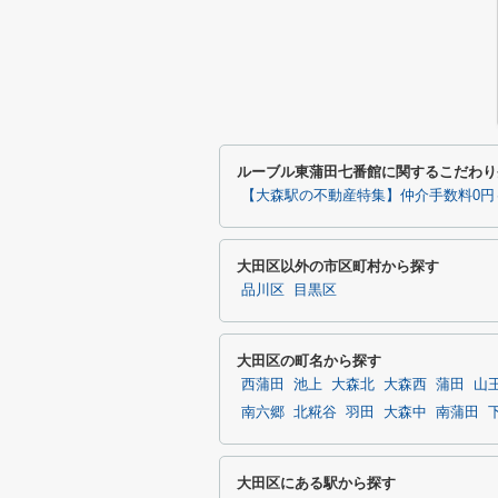
ルーブル東蒲田七番館に関するこだわり
【大森駅の不動産特集】仲介手数料0円
大田区以外の市区町村から探す
品川区
目黒区
大田区の町名から探す
西蒲田
池上
大森北
大森西
蒲田
山
南六郷
北糀谷
羽田
大森中
南蒲田
大田区にある駅から探す