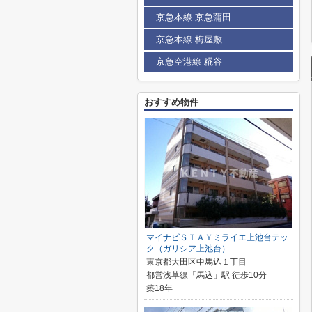
京急本線 京急蒲田
京急本線 梅屋敷
京急空港線 糀谷
おすすめ物件
マイナビＳＴＡＹミライエ上池台テッ
ク（ガリシア上池台）
東京都大田区中馬込１丁目
都営浅草線「馬込」駅 徒歩10分
築18年