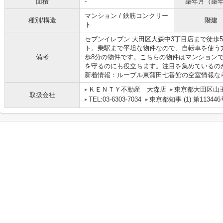
面積
-
築年月（築
マンション / 鉄筋コンクリー
種別/構造
階建
ト
セブンイレブン 大田区大森中3丁目店まで徒歩
ト。乗駅まで平坦な物件なので、自転車を使う
備考
歩8分の物件です。こちらの物件はマンション
を守るのにも役立ちます。注目を集めているの
新着情報：ルーブル東蒲田七番館の空室情報な
ＫＥＮＴＹ不動産 大森店
東京都大田区山
取扱会社
TEL:03-6303-7034
東京都知事 (1) 第113446