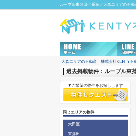
ルーブル東蒲田七番館／大森エリアの不動産
大森エリアの不動産｜株式会社KENTY不
過去掲載物件：ルーブル東
▼ご希望の物件をお探しします
同じエリアの物件
大田区
東蒲田