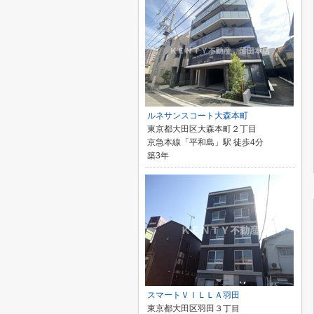
ルネサンスコート大森本町
東京都大田区大森本町２丁目
京急本線「平和島」駅 徒歩4分
築3年
スマートＶＩＬＬＡ羽田
東京都大田区羽田３丁目