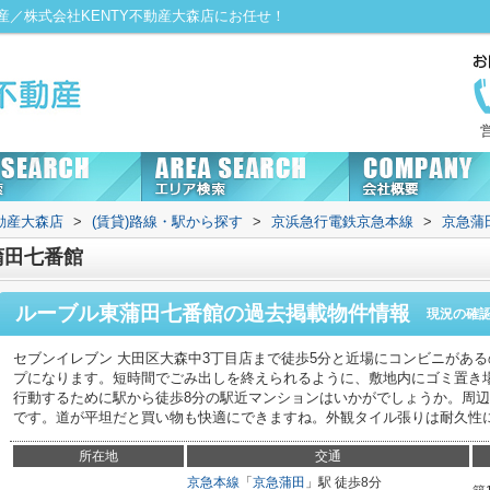
／株式会社KENTY不動産大森店にお任せ！
動産大森店
>
(賃貸)路線・駅から探す
>
京浜急行電鉄京急本線
>
京急蒲
蒲田七番館
ルーブル東蒲田七番館
の過去掲載物件情報
現況の確
セブンイレブン 大田区大森中3丁目店まで徒歩5分と近場にコンビニがあ
プになります。短時間でごみ出しを終えられるように、敷地内にゴミ置き
行動するために駅から徒歩8分の駅近マンションはいかがでしょうか。周辺
です。道が平坦だと買い物も快適にできますね。外観タイル張りは耐久性
所在地
交通
京急本線
「
京急蒲田
」駅 徒歩8分