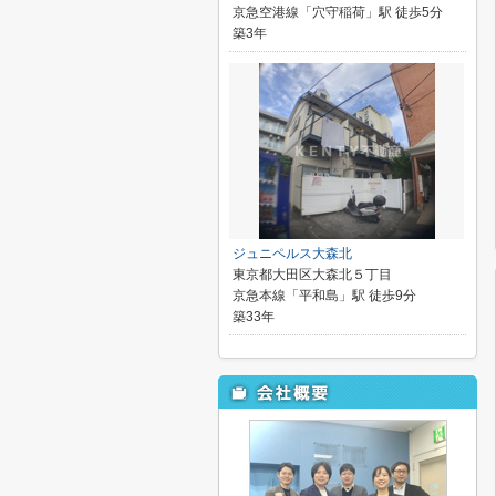
京急空港線「穴守稲荷」駅 徒歩5分
築3年
ジュニペルス大森北
東京都大田区大森北５丁目
京急本線「平和島」駅 徒歩9分
築33年