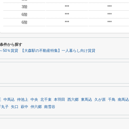
3階
***
***
6階
***
***
6階
***
***
条件から探す
～50％賃貸
【大森駅の不動産特集】一人暮らし向け賃貸
王
中馬込
仲池上
中央
北千束
本羽田
西六郷
東馬込
久が原
千鳥
南馬込
下丸子
矢口
萩中
仲六郷
南雪谷