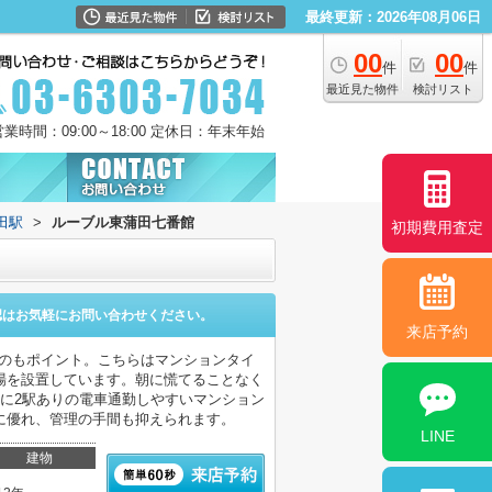
最終更新：2026年08月06日
00
00
件
件
最近見た物件
検討リスト
営業時間：09:00～18:00 定休日：年末年始
田駅
>
ルーブル東蒲田七番館
初期費用査定
認はお気軽にお問い合わせください。
来店予約
るのもポイント。こちらはマンションタイ
場を設置しています。朝に慌てることなく
に2駅ありの電車通勤しやすいマンション
に優れ、管理の手間も抑えられます。
LINE
建物