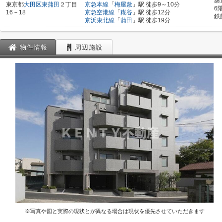
築
東京都
大田区
東蒲田
２丁目
京急本線
「
梅屋敷
」駅 徒歩9～10分
6
16－18
京急空港線
「
糀谷
」駅 徒歩12分
鉄
京浜東北線
「
蒲田
」駅 徒歩19分
物件情報
周辺施設
※写真や図と実際の現状とが異なる場合は現状を優先させていただきます