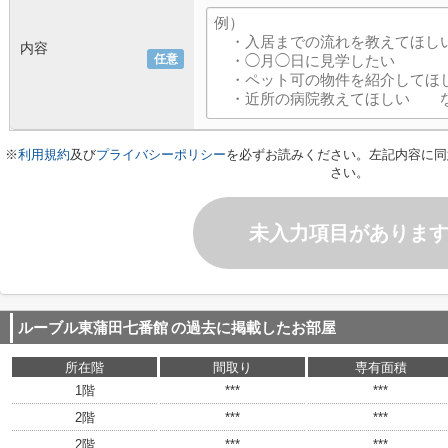
内容
任意
※
利用規約
及び
プライバシーポリシー
を必ずお読みください。左記内容に同
さい。
未入力項目がありま
ルーブル東蒲田七番館
の過去に掲載したお部屋
所在階
間取り
専有面積
1階
***
***
2階
***
***
2階
***
***