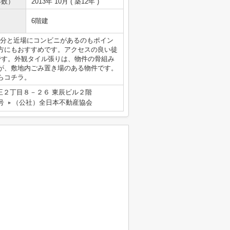
年数）
2013年 10月 ( 築12年 )
6階建
5分と近場にコンビニがあるのもポイン
方にもおすすめです。アクセスの良い徒
です。外観タイル張りは、物件の骨組み
が、敷地内ごみ置き場のある物件です。
らコチラ。
王２丁目８－２６ 東辰ビル２階
号
（公社）全日本不動産協会