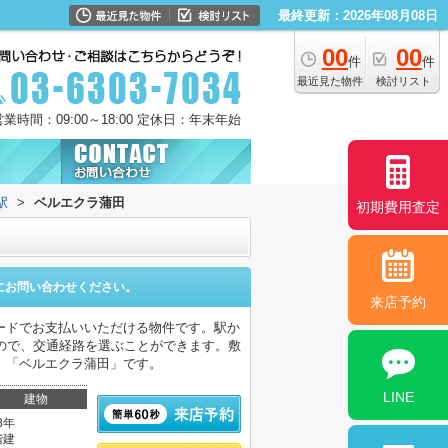
最終更新：2026年08月08日
00
00
件
件
最近見た物件
検討リスト
営業時間：09:00～18:00 定休日：年末年始
駅
>
ベルエクラ蒲田
初期費用査定
にお問い合わせください。
来店予約
ードでお支払いいただける物件です。駅か
ので、交通経路を選ぶことができます。敷
、「ベルエクラ蒲田」です。
LINE
建物
8年
階建