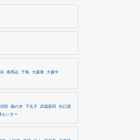
谷
南馬込
千鳥
大森東
大森中
沼部
鵜の木
下丸子
武蔵新田
矢口渡
通センター