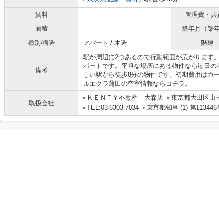
賃料
-
管理費・共
面積
-
築年月（築
種別/構造
アパート / 木造
階建
駅が周辺に2つあるので行動範囲が広がります
パートです。平坦な場所にある物件なら毎日の
備考
しい駅から徒歩8分の物件です。初期費用はカ
ルエクラ蒲田の空室情報ならコチラ。
ＫＥＮＴＹ不動産 大森店
東京都大田区山
取扱会社
TEL:03-6303-7034
東京都知事 (1) 第113446