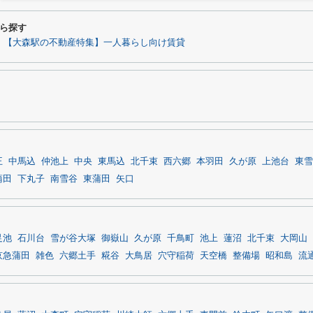
ら探す
【大森駅の不動産特集】一人暮らし向け賃貸
王
中馬込
仲池上
中央
東馬込
北千束
西六郷
本羽田
久が原
上池台
東雪
蒲田
下丸子
南雪谷
東蒲田
矢口
足池
石川台
雪が谷大塚
御嶽山
久が原
千鳥町
池上
蓮沼
北千束
大岡山
京急蒲田
雑色
六郷土手
糀谷
大鳥居
穴守稲荷
天空橋
整備場
昭和島
流