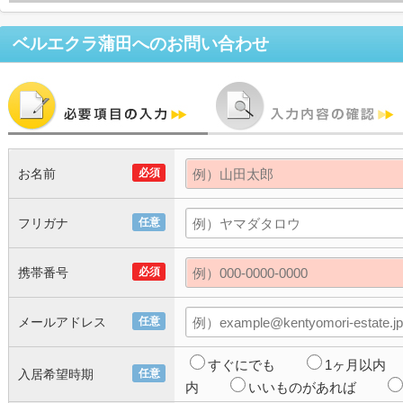
ベルエクラ蒲田
へのお問い合わせ
お名前
必須
フリガナ
任意
携帯番号
必須
メールアドレス
任意
すぐにでも
1ヶ月以内
入居希望時期
任意
内
いいものがあれば