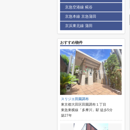
京急空港線 糀谷
京急本線 京急蒲田
京浜東北線 蒲田
おすすめ物件
スリジエ田園調布
東京都大田区田園調布１丁目
東急東横線「多摩川」駅 徒歩5分
築27年