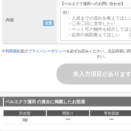
【ベルエクラ蒲田へのお問い合わせ】
内容
任意
※
利用規約
及び
プライバシーポリシー
を必ずお読みください。左記内容に同
さい。
未入力項目がありま
ベルエクラ蒲田
の過去に掲載したお部屋
所在階
間取り
専有面積
3階
***
***