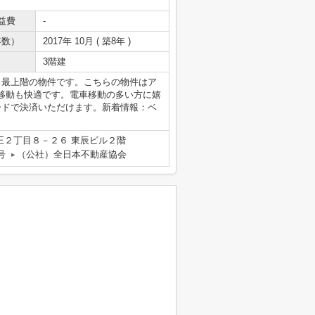
益費
-
年数）
2017年 10月 ( 築8年 )
3階建
。最上階の物件です。こちらの物件はア
移動も快適です。電車移動の多い方に嬉
ードで決済いただけます。新着情報：ベ
王２丁目８－２６ 東辰ビル２階
号
（公社）全日本不動産協会