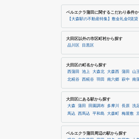
ベルエクラ蒲田に関するこだわり条件か
【大森駅の不動産特集】敷金礼金0賃貸
大田区以外の市区町村から探す
品川区
目黒区
大田区の町名から探す
西蒲田
池上
大森北
大森西
蒲田
山
北糀谷
西糀谷
羽田
南六郷
萩中
南
大田区にある駅から探す
大森
蒲田
田園調布
多摩川
長原
洗
馬込
西馬込
平和島
大森町
梅屋敷
ベルエクラ蒲田周辺の駅から探す