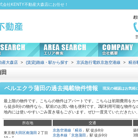
会社KENTY不動産大森店にお任せ！
動産大森店
>
(賃貸)路線・駅から探す
>
京浜急行電鉄京急空港線
>
糀谷
蒲田
ベルエクラ蒲田
の過去掲載物件情報
現況の確認はお気軽
最上階の物件です。こちらの物件はアパートです。こちらは初期費用をカ
ら徒歩8分の物件なら、駅前のお買い物も便利です。2駅利用可能な物件な
地内には使いやすいごみ置き場もございます。ぜひ一度見ていただきたい
所在地
交通
京急空港線
「
糀谷
」駅 徒歩8分
築
東京都
大田区
南蒲田
２丁目
京急本線
「
京急蒲田
」駅 徒歩9分
3
10－7