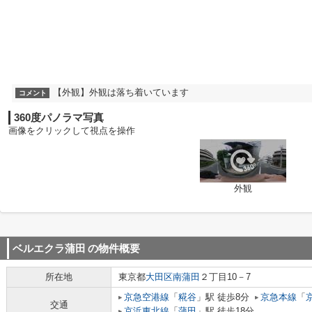
【外観】外観は落ち着いています
コメント
360度パノラマ写真
画像をクリックして視点を操作
外観
ベルエクラ蒲田
の物件概要
所在地
東京都
大田区
南蒲田
２丁目10－7
京急空港線
「
糀谷
」駅 徒歩8分
京急本線
「
交通
京浜東北線
「
蒲田
」駅 徒歩18分