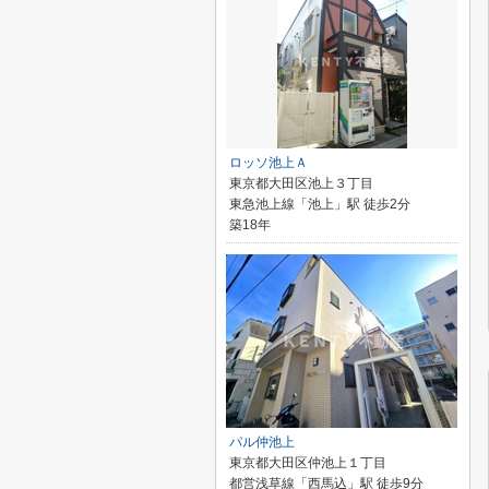
ロッソ池上Ａ
東京都大田区池上３丁目
東急池上線「池上」駅 徒歩2分
築18年
パル仲池上
東京都大田区仲池上１丁目
都営浅草線「西馬込」駅 徒歩9分