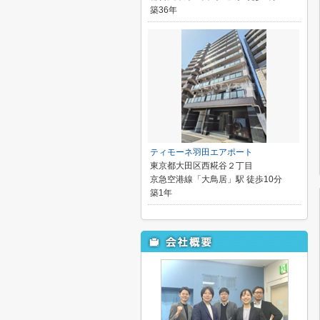
築36年
ティモーネ羽田エアポート
東京都大田区西糀谷２丁目
京急空港線「大鳥居」駅 徒歩10分
築1年