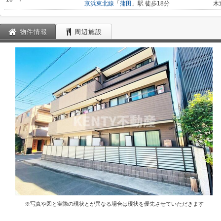
京浜東北線
「
蒲田
」駅 徒歩18分
木
物件情報
周辺施設
※写真や図と実際の現状とが異なる場合は現状を優先させていただきます