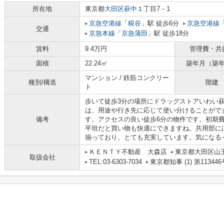
所在地
東京都
大田区
萩中
１丁目7－1
京急空港線
「
糀谷
」駅 徒歩6分
京急空港線
交通
京急本線
「
京急蒲田
」駅 徒歩18分
賃料
9.4万円
管理費・共
面積
22.24㎡
築年月（築
マンション / 鉄筋コンクリー
種別/構造
階建
ト
歩いて徒歩3分の場所にドラッグストアいわい
は、用途や行き先に応じて使い分けることがで
備考
す。アクセスの良い徒歩6分の物件です。初期
平坦だと買い物も快適にできますね。共用部に
揃っており、とても充実しています。気になる
ＫＥＮＴＹ不動産 大森店
東京都大田区山
取扱会社
TEL:03-6303-7034
東京都知事 (1) 第113446