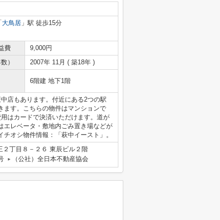
「
大鳥居
」駅 徒歩15分
益費
9,000円
年数）
2007年 11月 ( 築18年 )
6階建 地下1階
萩中店もあります。付近にある2つの駅
きます。こちらの物件はマンションで
費用はカードで決済いただけます。道が
はエレベータ・敷地内ごみ置き場などが
イチオシ物件情報：「萩中イースト」。
王２丁目８－２６ 東辰ビル２階
号
（公社）全日本不動産協会