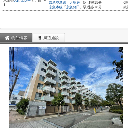
東京都
大田区
萩中
１丁目7－
京急空港線
「
大鳥居
」駅 徒歩15分
6
1
京急本線
「
京急蒲田
」駅 徒歩18分
鉄
物件情報
周辺施設