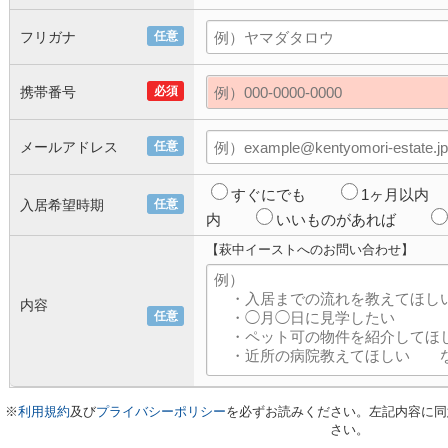
フリガナ
任意
携帯番号
必須
メールアドレス
任意
すぐにでも
1ヶ月以内
入居希望時期
任意
内
いいものがあれば
【萩中イーストへのお問い合わせ】
内容
任意
※
利用規約
及び
プライバシーポリシー
を必ずお読みください。左記内容に同
さい。