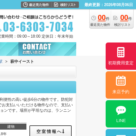
最終更新：2026年08月06日
00
00
件
件
最近見た物件
検討リスト
営業時間：09:00～18:00 定休日：年末年始
駅
>
萩中イースト
初期費用査定
来店予約
。利便性の高い徒歩6分の物件です。防犯対
でお支払いいただける物件なので、支払い
ションです。場所が平坦なのは、ランニン
LINE
建物
空室情報へ
18年