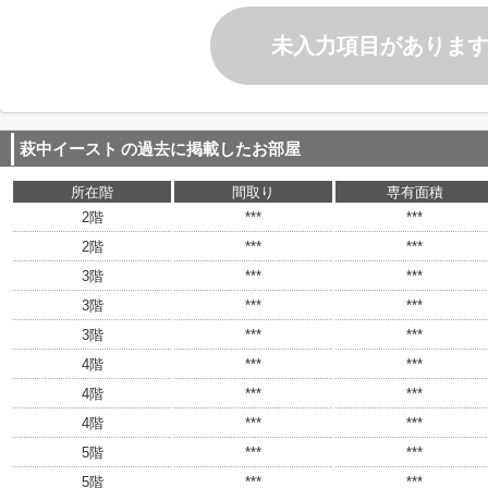
未入力項目がありま
萩中イースト
の過去に掲載したお部屋
所在階
間取り
専有面積
2階
***
***
2階
***
***
3階
***
***
3階
***
***
3階
***
***
4階
***
***
4階
***
***
4階
***
***
5階
***
***
5階
***
***