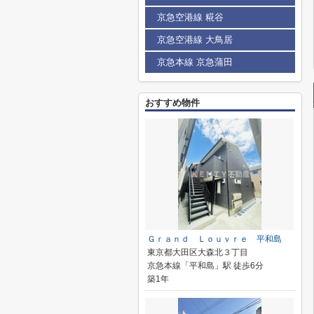
京急空港線 糀谷
京急空港線 大鳥居
京急本線 京急蒲田
おすすめ物件
Ｇｒａｎｄ Ｌｏｕｖｒｅ 平和島
東京都大田区大森北３丁目
京急本線「平和島」駅 徒歩6分
築1年