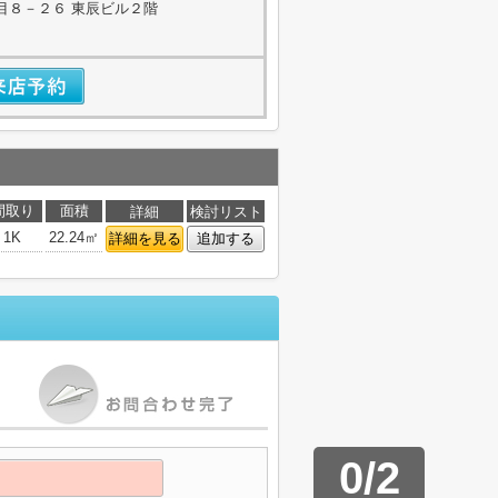
目８－２６ 東辰ビル２階
間取り
面積
詳細
検討リスト
1K
22.24㎡
詳細を見る
追加する
0
/
2