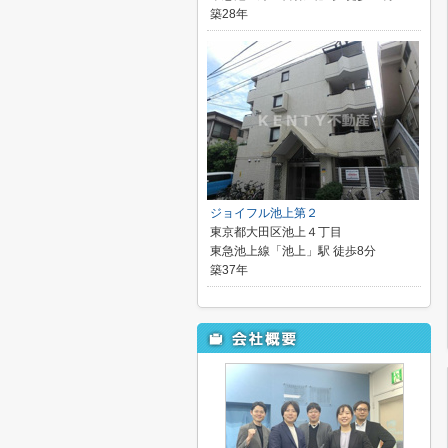
築28年
ジョイフル池上第２
東京都大田区池上４丁目
東急池上線「池上」駅 徒歩8分
築37年