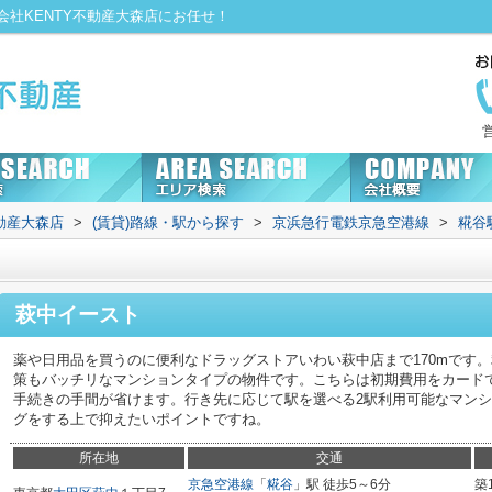
社KENTY不動産大森店にお任せ！
動産大森店
>
(賃貸)路線・駅から探す
>
京浜急行電鉄京急空港線
>
糀谷
萩中イースト
薬や日用品を買うのに便利なドラッグストアいわい萩中店まで170mです
策もバッチリなマンションタイプの物件です。こちらは初期費用をカード
手続きの手間が省けます。行き先に応じて駅を選べる2駅利用可能なマン
グをする上で抑えたいポイントですね。
所在地
交通
京急空港線
「
糀谷
」駅 徒歩5～6分
築