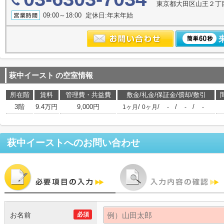
東京都大田区山王２丁
09:00～18:00 定休日:年末年始
萩中イースト
の空室情報
所在階
賃料
管理費・共益費
敷金/礼金/保証金/償却/敷引
3階
9.4万円
9,000円
/
/
/
/
1ヶ月
0ヶ月
-
-
-
萩中イースト
へのお問い合わせ
お名前
必須