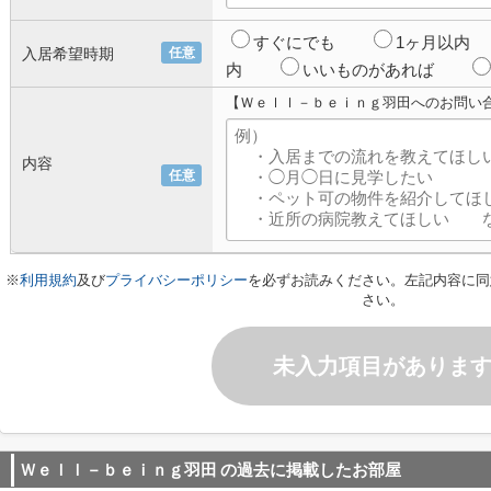
すぐにでも
1ヶ月以内
入居希望時期
任意
内
いいものがあれば
【Ｗｅｌｌ－ｂｅｉｎｇ羽田へのお問い
内容
任意
※
利用規約
及び
プライバシーポリシー
を必ずお読みください。左記内容に同
さい。
未入力項目がありま
Ｗｅｌｌ－ｂｅｉｎｇ羽田
の過去に掲載したお部屋