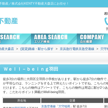
動産／株式会社KENTY不動産大森店にお任せ！
動産大森店
>
(賃貸)路線・駅から探す
>
京浜急行電鉄京急空港線
>
穴守
Ｗｅｌｌ－ｂｅｉｎｇ羽田
徒歩3分の場所に大田区立羽田小学校があります。駅から徒歩7分の物件で
が平坦なのは、ランニングをする上で抑えたいポイントですね。こちらの
だけます。こちらの物件はアパートです。こちらの物件は周辺に駅が2つ
す。こだわりポイント満載のWell-being羽田。
所在地
交通
京急空港線
「
穴守稲荷
」駅 徒歩7分
築