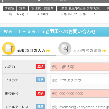
所在階
賃料
管理費・共益費
敷金/礼金/保証金/償却/敷引
1階
6.7万円
3,000円
/
/
/
/
0ヶ月
0ヶ月
0ヶ月
-
-
Ｗｅｌｌ－ｂｅｉｎｇ羽田
へのお問い合わせ
お名前
必須
フリガナ
任意
携帯番号
必須
メールアドレス
任意