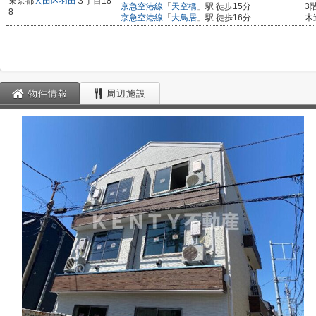
東京都
大田区
羽田
３丁目18-
京急空港線
「
天空橋
」駅 徒歩15分
3
8
京急空港線
「
大鳥居
」駅 徒歩16分
木
物件情報
周辺施設