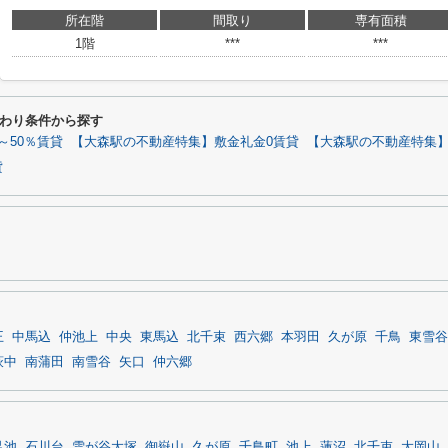
所在階
間取り
専有面積
1階
***
***
わり条件から探す
～50％賃貸
【大森駅の不動産特集】敷金礼金0賃貸
【大森駅の不動産特集
貸
王
中馬込
仲池上
中央
東馬込
北千束
西六郷
本羽田
久が原
千鳥
東雪谷
萩中
南蒲田
南雪谷
矢口
仲六郷
足池
石川台
雪が谷大塚
御嶽山
久が原
千鳥町
池上
蓮沼
北千束
大岡山