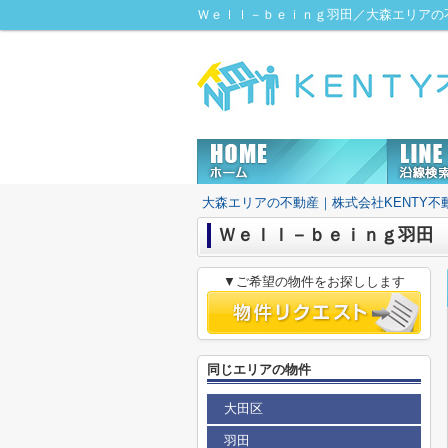
Ｗｅｌｌ－ｂｅｉｎｇ羽田／大森エリアの不
大森エリアの不動産｜株式会社KENTY不
Ｗｅｌｌ－ｂｅｉｎｇ羽田
▼ご希望の物件をお探しします
同じエリアの物件
大田区
羽田