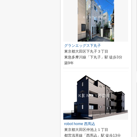
グランエッグス下丸子
東京都大田区下丸子３丁目
東急多摩川線「下丸子」駅 徒歩3分
築9年
robot home 西馬込
東京都大田区仲池上１丁目
都営浅草線「西馬込」駅 徒歩13分