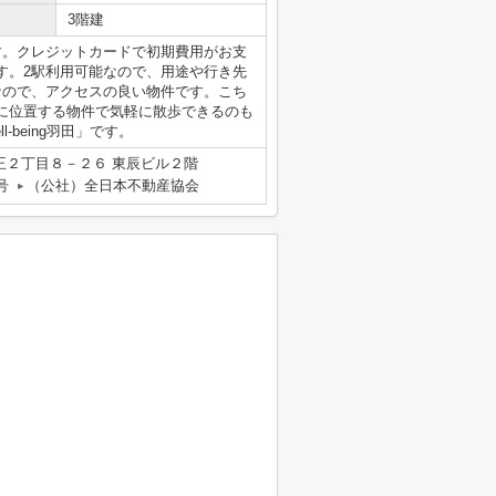
3階建
す。クレジットカードで初期費用がお支
す。2駅利用可能なので、用途や行き先
なので、アクセスの良い物件です。こち
に位置する物件で気軽に散歩できるのも
being羽田」です。
王２丁目８－２６ 東辰ビル２階
号
（公社）全日本不動産協会