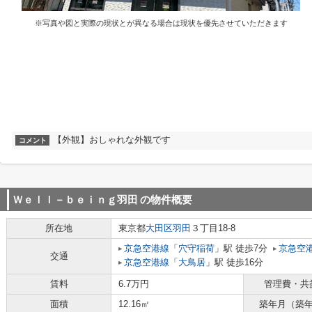
※写真や図と実際の現状とが異なる場合は現状を優先させていただきます
【外観】おしゃれな外観です
コメント
Ｗｅｌｌ－ｂｅｉｎｇ羽田
の物件概要
所在地
東京都
大田区
羽田
３丁目18-8
京急空港線
「
穴守稲荷
」駅 徒歩7分
京急空
交通
京急空港線
「
大鳥居
」駅 徒歩16分
賃料
6.7万円
管理費・共
面積
12.16㎡
築年月（築