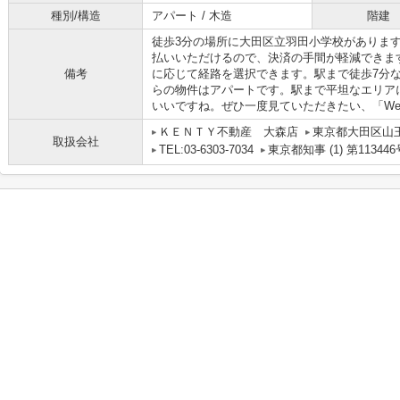
種別/構造
アパート / 木造
階建
徒歩3分の場所に大田区立羽田小学校がありま
払いいただけるので、決済の手間が軽減できま
備考
に応じて経路を選択できます。駅まで徒歩7分
らの物件はアパートです。駅まで平坦なエリア
いいですね。ぜひ一度見ていただきたい、「Well-
ＫＥＮＴＹ不動産 大森店
東京都大田区山
取扱会社
TEL:03-6303-7034
東京都知事 (1) 第113446