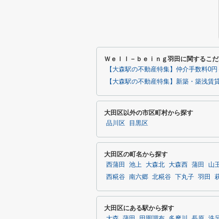
Ｗｅｌｌ－ｂｅｉｎｇ羽田に関するこだ
【大森駅の不動産特集】仲介手数料0円
【大森駅の不動産特集】新築・築浅賃
大田区以外の市区町村から探す
品川区
目黒区
大田区の町名から探す
西蒲田
池上
大森北
大森西
蒲田
山
西糀谷
南六郷
北糀谷
下丸子
羽田
大田区にある駅から探す
大森
蒲田
田園調布
多摩川
長原
洗