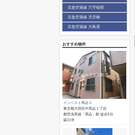
京急空港線 穴守稲荷
京急空港線 天空橋
京急空港線 大鳥居
おすすめ物件
インベスト馬込Ⅱ
東京都大田区中馬込１丁目
都営浅草線「馬込」駅 徒歩5分
築21年