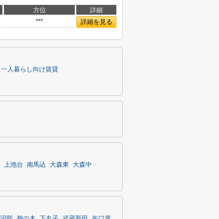
方位
詳細
***
詳細を見る
】一人暮らし向け賃貸
上池台
南馬込
大森東
大森中
沼部
鵜の木
下丸子
武蔵新田
矢口渡