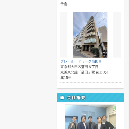
予定
プレール・ドゥーク蒲田Ⅱ
東京都大田区蒲田５丁目
京浜東北線「蒲田」駅 徒歩3分
築15年