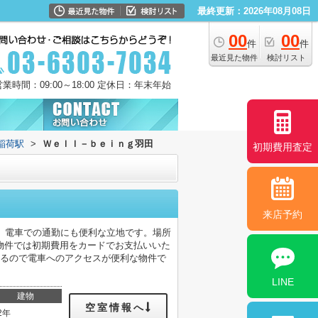
最終更新：2026年08月08日
00
00
件
件
最近見た物件
検討リスト
営業時間：09:00～18:00 定休日：年末年始
稲荷駅
>
Ｗｅｌｌ－ｂｅｉｎｇ羽田
初期費用査定
来店予約
、電車での通勤にも便利な立地です。場所
物件では初期費用をカードでお支払いいた
あるので電車へのアクセスが便利な物件で
LINE
建物
空室情報へ
2年