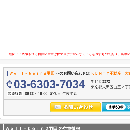
※地図上に表示される物件の位置は付近住所に所在することを表すものであり、実際
Ｗｅｌｌ－ｂｅｉｎｇ羽田
へのお問い合わせは
ＫＥＮＴＹ不動産 大
03-6303-7034
〒143-0023
東京都大田区山王２丁
09:00～18:00 定休日:年末年始
Ｗｅｌｌ－ｂｅｉｎｇ羽田
の空室情報