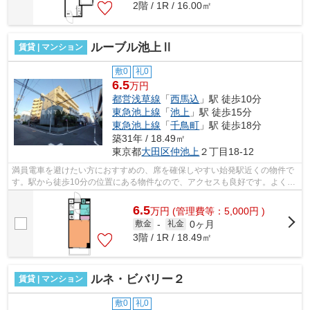
2階 / 1R / 16.00㎡
ルーブル池上Ⅱ
賃貸 | マンション
敷0
礼0
6.5
万円
都営浅草線
「
西馬込
」駅 徒歩10分
東急池上線
「
池上
」駅 徒歩15分
東急池上線
「
千鳥町
」駅 徒歩18分
築31年 / 18.49㎡
東京都
大田区
仲池上
２丁目18-12
満員電車を避けたい方におすすめの、席を確保しやすい始発駅近くの物件で
す。駅から徒歩10分の位置にある物件なので、アクセスも良好です。よくお
出かけをする方にも便利な、2駅利用可...
6.5
万
円
(管理費等：5,000円 )
0ヶ月
敷金
-
礼金
3階 / 1R / 18.49㎡
ルネ・ビバリー２
賃貸 | マンション
敷0
礼0