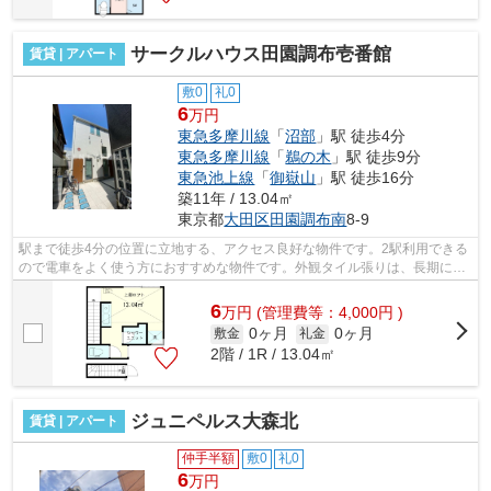
サークルハウス田園調布壱番館
賃貸 | アパート
敷0
礼0
6
万円
東急多摩川線
「
沼部
」駅 徒歩4分
東急多摩川線
「
鵜の木
」駅 徒歩9分
東急池上線
「
御嶽山
」駅 徒歩16分
築11年 / 13.04㎡
東京都
大田区
田園調布南
8-9
駅まで徒歩4分の位置に立地する、アクセス良好な物件です。2駅利用できる
ので電車をよく使う方におすすめな物件です。外観タイル張りは、長期にわ
たってメンテナンスが必要ありません...
6
万
円
(管理費等：4,000円 )
0ヶ月
0ヶ月
敷金
礼金
2階 / 1R / 13.04㎡
ジュニペルス大森北
賃貸 | アパート
仲手半額
敷0
礼0
6
万円