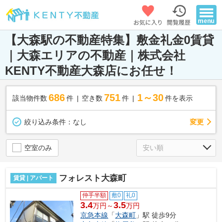
【大森駅の不動産特集】敷金礼金0賃貸
｜大森エリアの不動産｜株式会社
KENTY不動産大森店にお任せ！
686
751
1～30
該当物件数
件
空き数
件
件を表示
変更
絞り込み条件：
なし
空室のみ
フォレスト大森町
賃貸 | アパート
仲手半額
敷0
礼0
3.4
3.5
万円～
万円
京急本線
「
大森町
」駅 徒歩9分