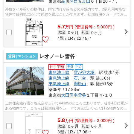
東京都
品川区
西五反田
６丁目20－7．
外観タイル張りの物件は、雨で汚れが落ちるのが魅力です。2駅利用可能な
物件で目的地に応じて路線を選ぶことができます。初期費用をカードでお支
払いいただけるので、カードで決済した...
5.7
万
円
(管理費等：5,000円 )
0ヶ月
0ヶ月
敷金
礼金
4階 / 1R / 12.45㎡
レオノーレ雪谷
賃貸 | マンション
仲手半額
敷0
礼0
東急池上線
「
雪が谷大塚
」駅 徒歩4分
東急池上線
「
石川台
」駅 徒歩6分
東急池上線
「
御嶽山
」駅 徒歩15分
築35年 / 17.98㎡
東京都
大田区
南雪谷
１丁目４-１０
三井住友銀行雪ケ谷支店が歩いて443mのところにあります。徒歩4分に駅が
ある物件です。こちらは初期費用をカードでお支払いいただける物件なの
で、支払い手続きの手間が省けます。こち...
5.8
万
円
(管理費等：3,000円 )
0ヶ月
0ヶ月
敷金
礼金
3階 / 1R / 17.98㎡