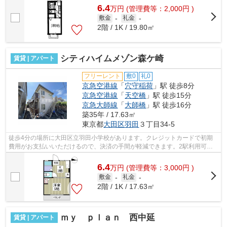
6.4
万
円
(管理費等：2,000円 )
敷金
-
礼金
-
2階 / 1K / 19.80㎡
シティハイムメゾン森ケ崎
賃貸 | アパート
フリーレント
敷0
礼0
京急空港線
「
穴守稲荷
」駅 徒歩8分
京急空港線
「
天空橋
」駅 徒歩15分
京急大師線
「
大師橋
」駅 徒歩16分
築35年 / 17.63㎡
東京都
大田区
羽田
３丁目34-5
徒歩4分の場所に大田区立羽田小学校があります。クレジットカードで初期
費用がお支払いいただけるので、決済の手間が軽減できます。2駅利用可能
な物件で目的地に応じて路線を選ぶこと...
6.4
万
円
(管理費等：3,000円 )
敷金
-
礼金
-
2階 / 1K / 17.63㎡
ｍｙ ｐｌａｎ 西中延
賃貸 | アパート