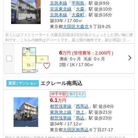
京急本線
「
平和島
」駅 徒歩9分
京浜東北線
「
大森
」駅 徒歩10分
京急本線
「
大森町
」駅 徒歩16分
築33年 / 17.00㎡
東京都
大田区
大森北
５丁目9-25
近くにはファミリーマート 大森北店(徒歩1分)がありちょっとした買い物に便
利です。こちらの物件はアパートです。最上階の物件です。駅が周辺に2つ
あるので行動範囲が広がります。平坦...
6
万
円
(管理費等：2,000円 )
0ヶ月
0ヶ月
敷金
礼金
2階 / 1K / 17.00㎡
エクレール南馬込
賃貸 | マンション
仲手半額
敷0
礼0
6.1
万円
都営浅草線
「
西馬込
」駅 徒歩8分
東急池上線
「
池上
」駅 徒歩21分
都営浅草線
「
馬込
」駅 徒歩23分
築34年 / 17.12㎡
東京都
大田区
南馬込
６丁目27-17