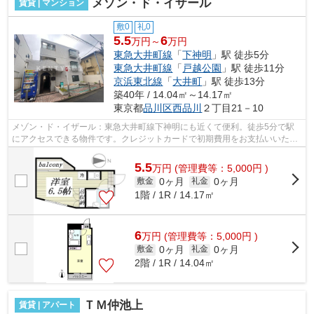
メゾン・ド・イザール
賃貸 | マンション
敷0
礼0
5.5
6
万円～
万円
東急大井町線
「
下神明
」駅 徒歩5分
東急大井町線
「
戸越公園
」駅 徒歩11分
京浜東北線
「
大井町
」駅 徒歩13分
築40年 / 14.04㎡～14.17㎡
東京都
品川区
西品川
２丁目21－10
メゾン・ド・イザール：東急大井町線下神明にも近くて便利。徒歩5分で駅
にアクセスできる物件です。クレジットカードで初期費用をお支払いいただ
ける物件です。造りとデザインに関して...
5.5
万
円
(管理費等：5,000円 )
0ヶ月
0ヶ月
敷金
礼金
1階 / 1R / 14.17㎡
6
万
円
(管理費等：5,000円 )
0ヶ月
0ヶ月
敷金
礼金
2階 / 1R / 14.04㎡
ＴＭ仲池上
賃貸 | アパート