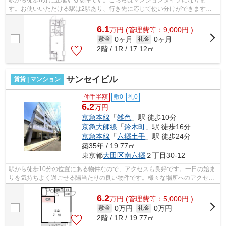
駅から徒歩8分に立地する物件です。こちらはマンションタイプになりま
す。お使いいただける駅は2駅あり、行き先に応じて使い分けができます。
初期費用をカードでお支払いいただけるの...
6.1
万
円
(管理費等：9,000円 )
0ヶ月
0ヶ月
敷金
礼金
2階 / 1R / 17.12㎡
サンセイビル
賃貸 | マンション
仲手半額
敷0
礼0
6.2
万円
京急本線
「
雑色
」駅 徒歩10分
京急大師線
「
鈴木町
」駅 徒歩16分
京急本線
「
六郷土手
」駅 徒歩24分
築35年 / 19.77㎡
東京都
大田区
南六郷
２丁目30-12
駅から徒歩10分の位置にある物件なので、アクセスも良好です。一日の始ま
りを気持ちよく過ごせる陽当たりの良い物件です。様々な場所へのアクセス
が便利になる、2駅利用可能な物件です...
6.2
万
円
(管理費等：5,000円 )
0万円
0万円
敷金
礼金
2階 / 1R / 19.77㎡