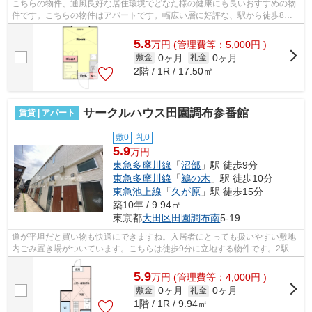
こちらの物件、通風良好な居住環境でどなた様の健康にも良いおすすめの物
件です。こちらの物件はアパートです。幅広い層に好評な、駅から徒歩8分
に立地する物件です。2駅利用可能なの...
5.8
万
円
(管理費等：5,000円 )
0ヶ月
0ヶ月
敷金
礼金
2階 / 1R / 17.50㎡
サークルハウス田園調布参番館
賃貸 | アパート
敷0
礼0
5.9
万円
東急多摩川線
「
沼部
」駅 徒歩9分
東急多摩川線
「
鵜の木
」駅 徒歩10分
東急池上線
「
久が原
」駅 徒歩15分
築10年 / 9.94㎡
東京都
大田区
田園調布南
5-19
道が平坦だと買い物も快適にできますね。入居者にとっても扱いやすい敷地
内ごみ置き場がついています。こちらは徒歩9分に立地する物件です。2駅利
用可能のアパートです。こちらの物件...
5.9
万
円
(管理費等：4,000円 )
0ヶ月
0ヶ月
敷金
礼金
1階 / 1R / 9.94㎡