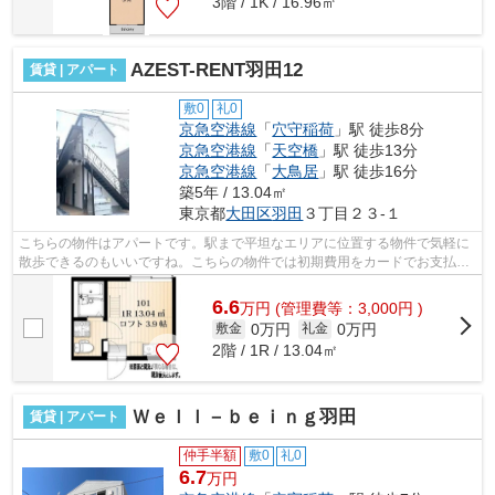
3階 / 1K / 16.96㎡
AZEST-RENT羽田12
賃貸 | アパート
敷0
礼0
京急空港線
「
穴守稲荷
」駅 徒歩8分
京急空港線
「
天空橋
」駅 徒歩13分
京急空港線
「
大鳥居
」駅 徒歩16分
築5年 / 13.04㎡
東京都
大田区
羽田
３丁目２３-１
こちらの物件はアパートです。駅まで平坦なエリアに位置する物件で気軽に
散歩できるのもいいですね。こちらの物件では初期費用をカードでお支払い
いただけます。忙しい日でもゴミ出し...
6.6
万
円
(管理費等：3,000円 )
0万円
0万円
敷金
礼金
2階 / 1R / 13.04㎡
Ｗｅｌｌ－ｂｅｉｎｇ羽田
賃貸 | アパート
仲手半額
敷0
礼0
6.7
万円