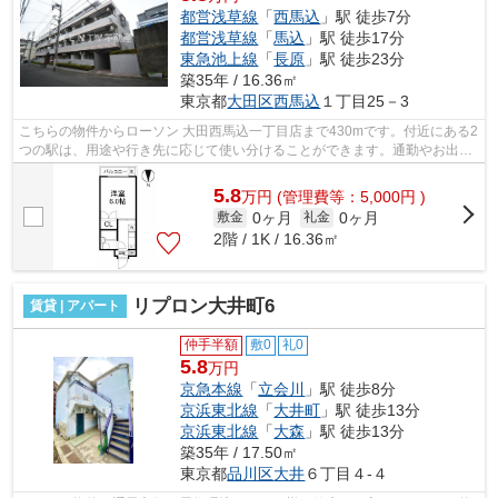
都営浅草線
「
西馬込
」駅 徒歩7分
都営浅草線
「
馬込
」駅 徒歩17分
東急池上線
「
長原
」駅 徒歩23分
築35年 / 16.36㎡
東京都
大田区
西馬込
１丁目25－3
こちらの物件からローソン 大田西馬込一丁目店まで430mです。付近にある2
つの駅は、用途や行き先に応じて使い分けることができます。通勤やお出か
けに便利な、徒歩7分に駅のある物件で...
5.8
万
円
(管理費等：5,000円 )
0ヶ月
0ヶ月
敷金
礼金
2階 / 1K / 16.36㎡
リプロン大井町6
賃貸 | アパート
仲手半額
敷0
礼0
5.8
万円
京急本線
「
立会川
」駅 徒歩8分
京浜東北線
「
大井町
」駅 徒歩13分
京浜東北線
「
大森
」駅 徒歩13分
築35年 / 17.50㎡
東京都
品川区
大井
６丁目４-４