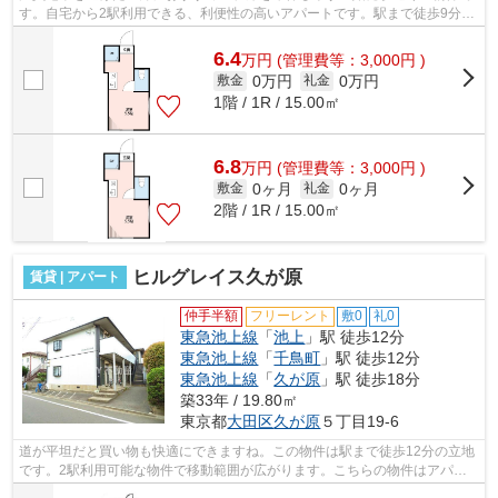
す。自宅から2駅利用できる、利便性の高いアパートです。駅まで徒歩9分な
ので、アクセスの良い物件です。ATMに...
6.4
万
円
(管理費等：3,000円 )
0万円
0万円
敷金
礼金
1階 / 1R / 15.00㎡
6.8
万
円
(管理費等：3,000円 )
0ヶ月
0ヶ月
敷金
礼金
2階 / 1R / 15.00㎡
ヒルグレイス久が原
賃貸 | アパート
仲手半額
フリーレント
敷0
礼0
東急池上線
「
池上
」駅 徒歩12分
東急池上線
「
千鳥町
」駅 徒歩12分
東急池上線
「
久が原
」駅 徒歩18分
築33年 / 19.80㎡
東京都
大田区
久が原
５丁目19-6
道が平坦だと買い物も快適にできますね。この物件は駅まで徒歩12分の立地
です。2駅利用可能な物件で移動範囲が広がります。こちらの物件はアパー
トです。こちらのアパートでは初期費用...