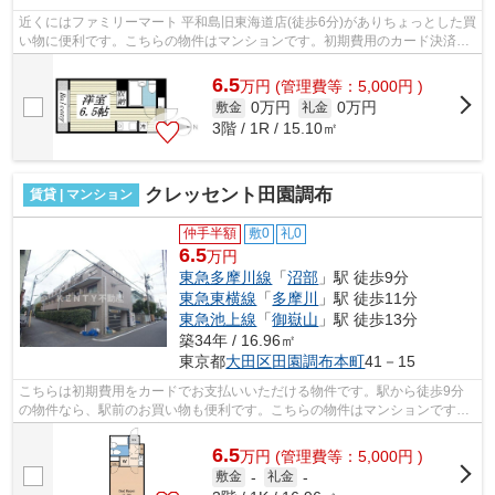
近くにはファミリーマート 平和島旧東海道店(徒歩6分)がありちょっとした買
い物に便利です。こちらの物件はマンションです。初期費用のカード決済が
できます。平坦な場所にあるマンシ...
6.5
万
円
(管理費等：5,000円 )
0万円
0万円
敷金
礼金
3階 / 1R / 15.10㎡
クレッセント田園調布
賃貸 | マンション
仲手半額
敷0
礼0
6.5
万円
東急多摩川線
「
沼部
」駅 徒歩9分
東急東横線
「
多摩川
」駅 徒歩11分
東急池上線
「
御嶽山
」駅 徒歩13分
築34年 / 16.96㎡
東京都
大田区
田園調布本町
41－15
こちらは初期費用をカードでお支払いいただける物件です。駅から徒歩9分
の物件なら、駅前のお買い物も便利です。こちらの物件はマンションです。
電車でのアクセスを快適なものにする、...
6.5
万
円
(管理費等：5,000円 )
敷金
-
礼金
-