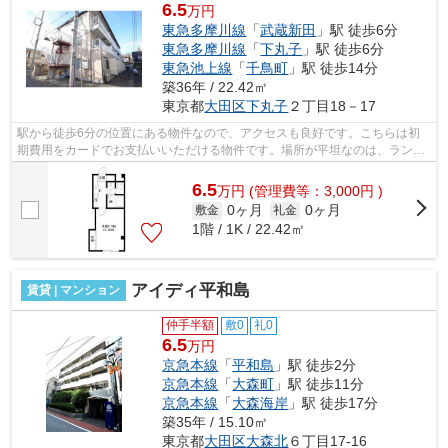
6.5
万円
東急多摩川線
「
武蔵新田
」駅 徒歩6分
東急多摩川線
「
下丸子
」駅 徒歩6分
東急池上線
「
千鳥町
」駅 徒歩14分
築36年 / 22.42㎡
東京都
大田区
下丸子
２丁目18－17
駅から徒歩6分の位置にある物件なので、アクセスも良好です。こちらは初
期費用をカードでお支払いいただける物件です。場所が平坦なのは、ランニ
ングをする上で抑えたいポイントですね...
6.5
万
円
(管理費等：3,000円 )
0ヶ月
0ヶ月
敷金
礼金
1階 / 1K / 22.42㎡
アイディ平和島
賃貸 | マンション
仲手半額
敷0
礼0
6.5
万円
京急本線
「
平和島
」駅 徒歩2分
京急本線
「
大森町
」駅 徒歩11分
京急本線
「
大森海岸
」駅 徒歩17分
築35年 / 15.10㎡
東京都
大田区
大森北
６丁目17-16