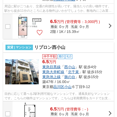
周辺に駅が二つあり、交通の利便性が高いです。陽当たりの良い物件です。
駅から徒歩11分のところにある物件はいかがでしょうか。敷地内にごみ置き
場がある物件です。近くに始発駅があ...
6.5
万
円
(管理費等：3,000円 )
0ヶ月
0ヶ月
敷金
礼金
2階 / 1K / 15.39㎡
リプロン西小山
賃貸 | マンション
仲手半額
敷0
礼0
6.5
万円
東急目黒線
「
西小山
」駅 徒歩4分
東急大井町線
「
北千束
」駅 徒歩15分
東急池上線
「
旗の台
」駅 徒歩15分
築47年 / 16.00㎡
東京都
品川区
小山
６丁目9-12
目的に応じて選べる2駅利用可能なマンションです。通風良好なマンション
です。こちらの物件はマンションです。こちらは初期費用をカードでお支払
いいただける物件なので、支払い手続き...
6.5
万
円
(管理費等：- )
0ヶ月
0ヶ月
敷金
礼金