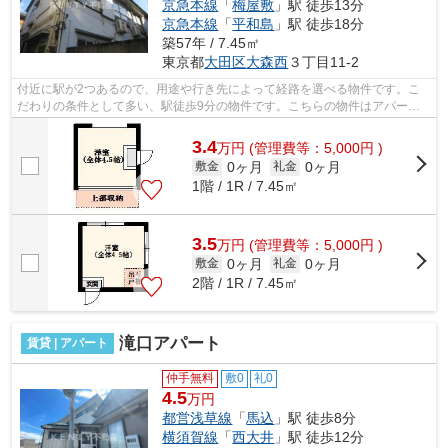
京急本線
「
梅屋敷
」駅 徒歩13分
京急本線
「
平和島
」駅 徒歩18分
築57年 / 7.45㎡
東京都
大田区
大森西
３丁目11-2
付近に駅が2つあるので、用途や行き先によって経路を選べる物件です。こ
だわりの条件として多い、駅徒歩9分の物件です。こちらの物件はアパート
です。ATMに行かずとも、初期費用や家賃...
3.4
万
円
(管理費等：5,000円 )
0ヶ月
0ヶ月
敷金
礼金
1階 / 1R / 7.45㎡
3.5
万
円
(管理費等：5,000円 )
0ヶ月
0ヶ月
敷金
礼金
2階 / 1R / 7.45㎡
滝口アパート
賃貸 | アパート
仲手無料
敷0
礼0
4.5
万円
都営浅草線
「
馬込
」駅 徒歩8分
横須賀線
「
西大井
」駅 徒歩12分