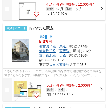
4.7
万
円
(管理費等：12,000円 )
0ヶ月
0ヶ月
敷金
礼金
- / 1R / 7.40㎡
Ｋハウス馬込
賃貸 | アパート
敷0
礼0
5.3
万円
都営浅草線
「
馬込
」駅 徒歩14分
都営浅草線
「
西馬込
」駅 徒歩16分
京浜東北線
「
大森
」駅 徒歩16分
築37年 / 12.15㎡
東京都
大田区
南馬込
２丁目25-8
こちらの物件はアパートです。2駅利用可能な物件で目的地に応じて路線を
選ぶことができます。初期費用をカードでお支払いいただけるので、カード
で決済したい方にもおすすめです。歩い...
5.3
万
円
(管理費等：2,000円 )
敷金
-
礼金
-
2階 / 1R / 12.15㎡