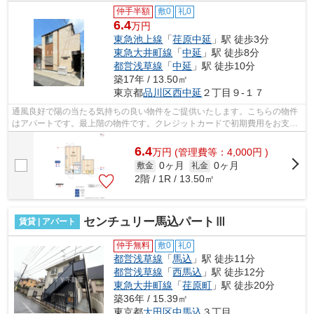
仲手半額
敷0
礼0
6.4
万円
東急池上線
「
荏原中延
」駅 徒歩3分
東急大井町線
「
中延
」駅 徒歩8分
都営浅草線
「
中延
」駅 徒歩10分
築17年 / 13.50㎡
東京都
品川区
西中延
２丁目９-１７
通風良好で陽の当たる気持ちの良い物件をご提供いたします。こちらの物件
はアパートです。最上階の物件です。クレジットカードで初期費用をお支払
いいただける物件です。駅まで徒歩3分...
6.4
万
円
(管理費等：4,000円 )
0ヶ月
0ヶ月
敷金
礼金
2階 / 1R / 13.50㎡
センチュリー馬込パートⅢ
賃貸 | アパート
仲手無料
敷0
礼0
都営浅草線
「
馬込
」駅 徒歩11分
都営浅草線
「
西馬込
」駅 徒歩12分
東急大井町線
「
荏原町
」駅 徒歩20分
築36年 / 15.39㎡
東京都
大田区
中馬込
３丁目