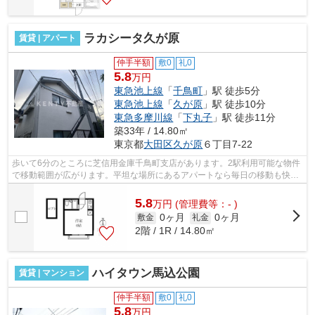
ラカシータ久が原
賃貸 | アパート
仲手半額
敷0
礼0
5.8
万円
東急池上線
「
千鳥町
」駅 徒歩5分
東急池上線
「
久が原
」駅 徒歩10分
東急多摩川線
「
下丸子
」駅 徒歩11分
築33年 / 14.80㎡
東京都
大田区
久が原
６丁目7-22
歩いて6分のところに芝信用金庫千鳥町支店があります。2駅利用可能な物件
で移動範囲が広がります。平坦な場所にあるアパートなら毎日の移動も快適
です。こちらの物件はアパートです。...
5.8
万
円
(管理費等：- )
0ヶ月
0ヶ月
敷金
礼金
2階 / 1R / 14.80㎡
ハイタウン馬込公園
賃貸 | マンション
仲手半額
敷0
礼0
5.8
万円