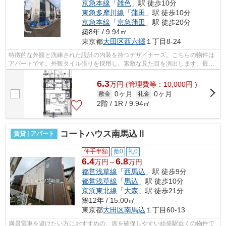
京急本線
「
雑色
」駅 徒歩10分
東急多摩川線
「
蒲田
」駅 徒歩10分
京急本線
「
京急蒲田
」駅 徒歩20分
築8年 / 9.94㎡
東京都
大田区
西六郷
１丁目8-24
特徴的な外観と洗練された設計の内装を持つデザイナーズ。こちらの物件は
アパートです。外観タイル張りを採用し、素敵な見た目を演出します。最上
階の物件です。駅から徒歩10分の物件...
6.3
万
円
(管理費等：10,000円 )
0ヶ月
0ヶ月
敷金
礼金
2階 / 1R / 9.94㎡
コートハウス南馬込Ⅱ
賃貸 | アパート
仲手半額
敷0
礼0
6.4
6.8
万円～
万円
都営浅草線
「
西馬込
」駅 徒歩9分
都営浅草線
「
馬込
」駅 徒歩10分
京浜東北線
「
大森
」駅 徒歩21分
築12年 / 15.00㎡
東京都
大田区
南馬込
１丁目60-13
満員電車を避けたい方におすすめの、席を確保しやすい始発駅近くの物件で