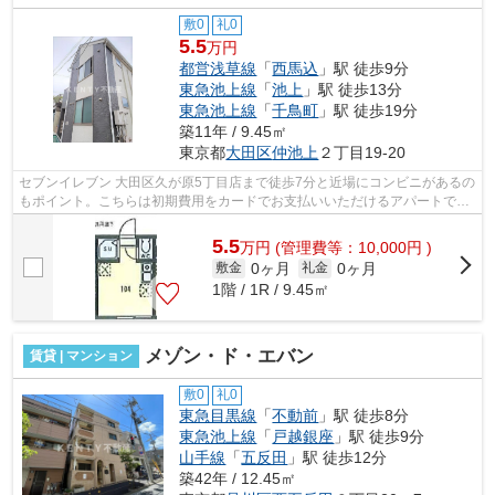
敷0
礼0
5.5
万円
都営浅草線
「
西馬込
」駅 徒歩9分
東急池上線
「
池上
」駅 徒歩13分
東急池上線
「
千鳥町
」駅 徒歩19分
築11年 / 9.45㎡
東京都
大田区
仲池上
２丁目19-20
セブンイレブン 大田区久が原5丁目店まで徒歩7分と近場にコンビニがあるの
もポイント。こちらは初期費用をカードでお支払いいただけるアパートで
す。こちらの物件はアパートです。物件...
5.5
万
円
(管理費等：10,000円 )
0ヶ月
0ヶ月
敷金
礼金
1階 / 1R / 9.45㎡
メゾン・ド・エバン
賃貸 | マンション
敷0
礼0
東急目黒線
「
不動前
」駅 徒歩8分
東急池上線
「
戸越銀座
」駅 徒歩9分
山手線
「
五反田
」駅 徒歩12分
築42年 / 12.45㎡