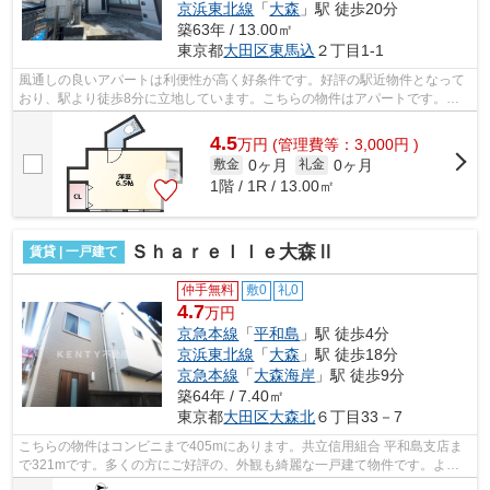
京浜東北線
「
大森
」駅 徒歩20分
築63年 / 13.00㎡
東京都
大田区
東馬込
２丁目1-1
風通しの良いアパートは利便性が高く好条件です。好評の駅近物件となって
おり、駅より徒歩8分に立地しています。こちらの物件はアパートです。カ
ード決済であれば、現金が手元になくて...
4.5
万
円
(管理費等：3,000円 )
0ヶ月
0ヶ月
敷金
礼金
1階 / 1R / 13.00㎡
Ｓｈａｒｅｌｌｅ大森Ⅱ
賃貸 | 一戸建て
仲手無料
敷0
礼0
4.7
万円
京急本線
「
平和島
」駅 徒歩4分
京浜東北線
「
大森
」駅 徒歩18分
京急本線
「
大森海岸
」駅 徒歩9分
築64年 / 7.40㎡
東京都
大田区
大森北
６丁目33－7
こちらの物件はコンビニまで405mにあります。共立信用組合 平和島支店ま
で321mです。多くの方にご好評の、外観も綺麗な一戸建て物件です。よく
お出かけをする方にも便利な、2駅利用可...