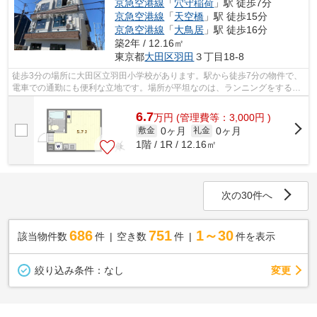
京急空港線
「
穴守稲荷
」駅 徒歩7分
京急空港線
「
天空橋
」駅 徒歩15分
京急空港線
「
大鳥居
」駅 徒歩16分
築2年 / 12.16㎡
東京都
大田区
羽田
３丁目18-8
徒歩3分の場所に大田区立羽田小学校があります。駅から徒歩7分の物件で、
電車での通勤にも便利な立地です。場所が平坦なのは、ランニングをする上
で抑えたいポイントですね。こちらの...
6.7
万
円
(管理費等：3,000円 )
0ヶ月
0ヶ月
敷金
礼金
1階 / 1R / 12.16㎡
次の30件へ
686
751
1～30
該当物件数
件
空き数
件
件を表示
変更
絞り込み条件：
なし