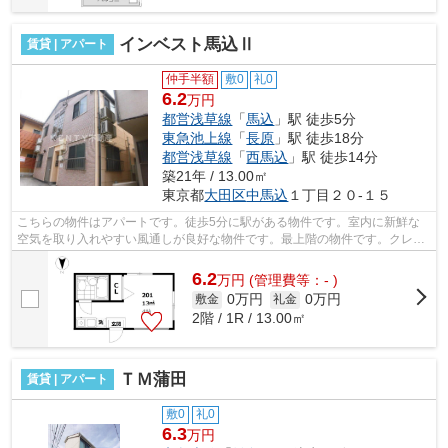
インベスト馬込Ⅱ
賃貸 | アパート
仲手半額
敷0
礼0
6.2
万円
都営浅草線
「
馬込
」駅 徒歩5分
東急池上線
「
長原
」駅 徒歩18分
都営浅草線
「
西馬込
」駅 徒歩14分
築21年 / 13.00㎡
東京都
大田区
中馬込
１丁目２０-１５
こちらの物件はアパートです。徒歩5分に駅がある物件です。室内に新鮮な
空気を取り入れやすい風通しが良好な物件です。最上階の物件です。クレジ
ットカードで初期費用がお支払いいただ...
6.2
万
円
(管理費等：- )
0万円
0万円
敷金
礼金
2階 / 1R / 13.00㎡
ＴＭ蒲田
賃貸 | アパート
敷0
礼0
6.3
万円