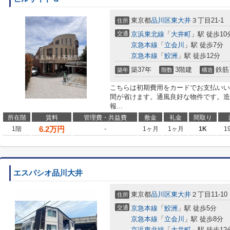
東京都
品川区
東大井
３丁目21-1
住所
交通
京浜東北線
「
大井町
」駅 徒歩10
京急本線
「
立会川
」駅 徒歩7分
京急本線
「
鮫洲
」駅 徒歩12分
築37年
3階建
鉄筋
築年
階数
構造
こちらは初期費用をカードでお支払いい
間が省けます。通風良好な物件です。造
報...
所在階
賃料
管理費・共益費
敷金
礼金
間取り
6.2
万円
1階
-
1ヶ月
1ヶ月
1K
1
エスパシオ品川大井
東京都
品川区
東大井
２丁目11-10
住所
交通
京急本線
「
鮫洲
」駅 徒歩5分
京急本線
「
立会川
」駅 徒歩8分
京浜東北線
「
大井町
」駅 徒歩12