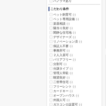
パノラマあり
こだわり条件
ペット飼育可
(-)
ペット専用設備
(-)
楽器相談
(-)
陽当り良好
(-)
閑静な住宅地
(-)
デザイナーズ
(-)
リノベーション済
(-)
保証人不要
(-)
事務所可
(-)
２人入居可
(-)
バリアフリー
(-)
分割可
(-)
分譲タイプ
(-)
管理人常駐
(-)
眺望良好
(-)
二世帯住宅
(-)
フリーレント
(-)
カードキー
(-)
オープンハウス
(-)
外国人可
(-)
ガスコンロ設置可
(-)