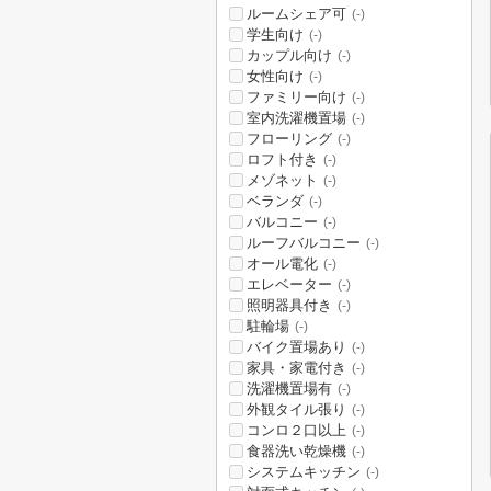
ルームシェア可
(-)
学生向け
(-)
カップル向け
(-)
女性向け
(-)
ファミリー向け
(-)
室内洗濯機置場
(-)
フローリング
(-)
ロフト付き
(-)
メゾネット
(-)
ベランダ
(-)
バルコニー
(-)
ルーフバルコニー
(-)
オール電化
(-)
エレベーター
(-)
照明器具付き
(-)
駐輪場
(-)
バイク置場あり
(-)
家具・家電付き
(-)
洗濯機置場有
(-)
外観タイル張り
(-)
コンロ２口以上
(-)
食器洗い乾燥機
(-)
システムキッチン
(-)