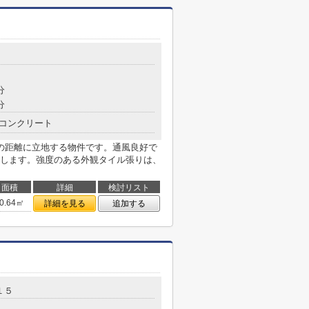
分
分
コンクリート
の距離に立地する物件です。通風良好で
します。強度のある外観タイル張りは、
面積
詳細
検討リスト
0.64㎡
詳細を見る
追加する
１５