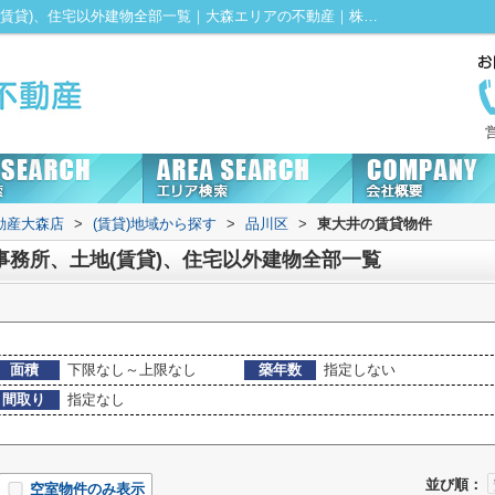
品川区東大井の賃貸、店舗、事務所、土地(賃貸)、住宅以外建物全部一覧｜大森エリアの不動産｜株式会社KENTY不動産大森店にお任せ！
動産大森店
>
(賃貸)地域から探す
>
品川区
>
東大井の賃貸物件
事務所、土地(賃貸)、住宅以外建物全部一覧
面積
下限なし～上限なし
築年数
指定しない
間取り
指定なし
並び順：
空室物件のみ表示