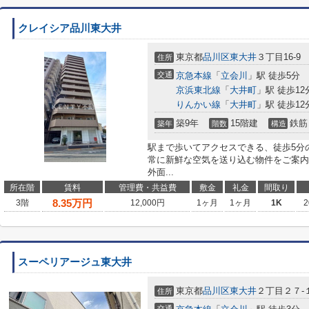
クレイシア品川東大井
東京都
品川区
東大井
３丁目16-9
住所
交通
京急本線
「
立会川
」駅 徒歩5分
京浜東北線
「
大井町
」駅 徒歩12
りんかい線
「
大井町
」駅 徒歩12
築9年
15階建
鉄筋
築年
階数
構造
駅まで歩いてアクセスできる、徒歩5分
常に新鮮な空気を送り込む物件をご案内
外面...
所在階
賃料
管理費・共益費
敷金
礼金
間取り
8.35
万円
3階
12,000円
1ヶ月
1ヶ月
1K
2
スーペリアージュ東大井
東京都
品川区
東大井
２丁目２７-
住所
交通