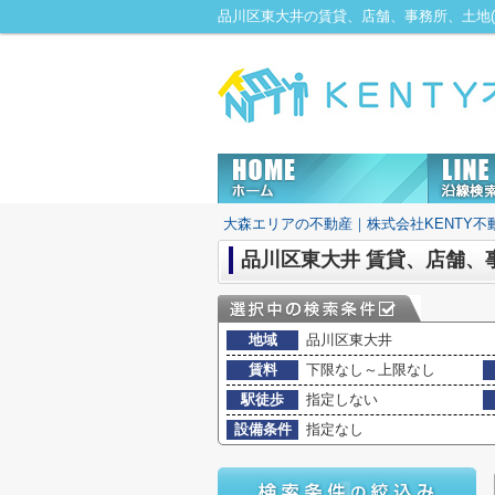
大森エリアの不動産｜株式会社KENTY不
品川区東大井 賃貸、店舗、
地域
品川区東大井
賃料
下限なし～上限なし
駅徒歩
指定しない
設備条件
指定なし