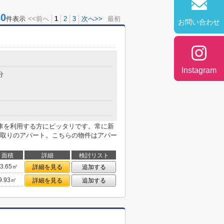
0
件表示
<<前へ
1
2
3
次へ>>
最初
お問い合わせ
Instagram
分
車を利用する方にピッタリです。常に新
取りのアパート。こちらの物件はアパー
面積
詳細
検討リスト
13.65㎡
詳細を見る
追加する
9.93㎡
詳細を見る
追加する