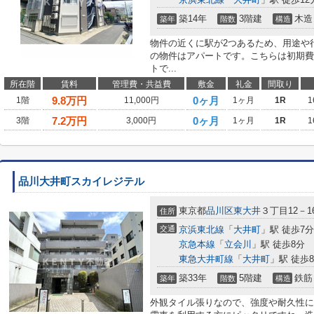
築14年
3階建
木造
築年
階数
構造
物件の近くに駅が2つあるため、用途や
の物件はアパートです。こちらは初期費
トで...
所在階
賃料
管理費・共益費
敷金
礼金
間取り
9.8
万円
0ヶ月
1階
11,000円
1ヶ月
1R
1
7.2
万円
0ヶ月
3階
3,000円
1ヶ月
1R
1
品川大井町スカイレジテル
東京都
品川区
東大井
３丁目12－1
住所
交通
京浜東北線
「
大井町
」駅 徒歩7分
京急本線
「
立会川
」駅 徒歩8分
東急大井町線
「
大井町
」駅 徒歩
築33年
5階建
鉄筋
築年
階数
構造
外観タイル張りなので、強度や耐久性に