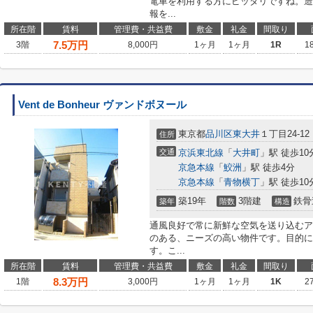
電車を利用する方にピッタリですね。造
報を...
所在階
賃料
管理費・共益費
敷金
礼金
間取り
7.5
万円
3階
8,000円
1ヶ月
1ヶ月
1R
1
Vent de Bonheur ヴァンドボヌール
東京都
品川区
東大井
１丁目24-12
住所
交通
京浜東北線
「
大井町
」駅 徒歩10
京急本線
「
鮫洲
」駅 徒歩4分
京急本線
「
青物横丁
」駅 徒歩10
築19年
3階建
鉄骨
築年
階数
構造
通風良好で常に新鮮な空気を送り込むア
のある、ニーズの高い物件です。目的に
す。こ...
所在階
賃料
管理費・共益費
敷金
礼金
間取り
8.3
万円
1階
3,000円
1ヶ月
1ヶ月
1K
2