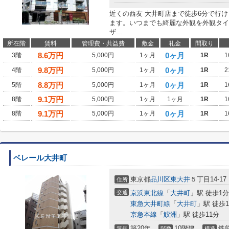
近くの西友 大井町店まで徒歩6分で行
ます。いつまでも綺麗な外観を外観タイ
ザ...
所在階
賃料
管理費・共益費
敷金
礼金
間取り
8.6
万円
0ヶ月
3階
5,000円
1ヶ月
1R
1
9.8
万円
0ヶ月
4階
5,000円
1ヶ月
1R
2
8.8
万円
0ヶ月
5階
5,000円
1ヶ月
1R
1
9.1
万円
8階
5,000円
1ヶ月
1ヶ月
1R
1
9.1
万円
0ヶ月
8階
5,000円
1ヶ月
1R
1
ベレール大井町
東京都
品川区
東大井
５丁目14-17
住所
交通
京浜東北線
「
大井町
」駅 徒歩1分
東急大井町線
「
大井町
」駅 徒歩
京急本線
「
鮫洲
」駅 徒歩11分
築20年
10階建
鉄
築年
階数
構造