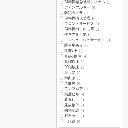
24時間緊急通報システム
(-)
ディンプルキー
(-)
防犯カメラ
(-)
24時間有人管理
(-)
フロントサービス
(-)
24時間ゴミ出し可
(-)
住戸内覧可能
(-)
コンシェルジュサービス
(-)
駐車場あり
(-)
2階以上
(-)
1階の物件
(-)
10階以上
(-)
20階以上
(-)
最上階
(-)
南向き
(-)
角部屋
(-)
ワンフロア
(-)
高層ビル
(-)
飲食店可
(-)
居抜物件
(-)
個別空調
(-)
都市ガス
(-)
下水道
(-)