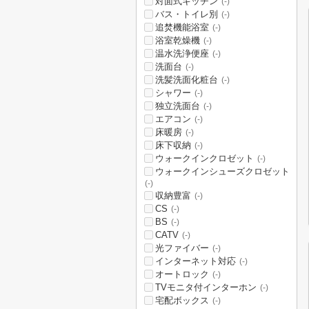
対面式キッチン
(-)
バス・トイレ別
(-)
追焚機能浴室
(-)
浴室乾燥機
(-)
温水洗浄便座
(-)
洗面台
(-)
洗髪洗面化粧台
(-)
シャワー
(-)
独立洗面台
(-)
エアコン
(-)
床暖房
(-)
床下収納
(-)
ウォークインクロゼット
(-)
ウォークインシューズクロゼット
(-)
収納豊富
(-)
CS
(-)
BS
(-)
CATV
(-)
光ファイバー
(-)
インターネット対応
(-)
オートロック
(-)
TVモニタ付インターホン
(-)
宅配ボックス
(-)