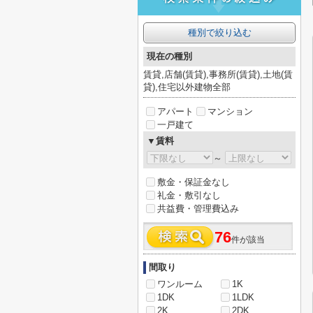
種別で絞り込む
現在の種別
賃貸,店舗(賃貸),事務所(賃貸),土地(賃
貸),住宅以外建物全部
アパート
マンション
一戸建て
▼賃料
～
敷金・保証金なし
礼金・敷引なし
共益費・管理費込み
76
件が該当
間取り
ワンルーム
1K
1DK
1LDK
2K
2DK