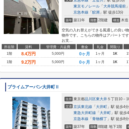
京急本線
「
立会川
」駅 徒歩3分
東京モノレール
「
大井競馬場前
」
京急本線
「
鮫洲
」駅 徒歩13分
築11年
2階建
木造
築年
階数
構造
空気の入れ替えができる風通しの良い物
物件です。こちらの物件はアパートです
お支...
所在階
賃料
管理費・共益費
敷金
礼金
間取り
8.4
万円
0ヶ月
1階
5,000円
1ヶ月
1K
1
9.2
万円
0ヶ月
1階
5,000円
1ヶ月
1K
1
プライムアーバン大井町Ⅱ
東京都
品川区
東大井
５丁目10－1
住所
交通
京浜東北線
「
大井町
」駅 徒歩4分
東急大井町線
「
大井町
」駅 徒歩
京急本線
「
青物横丁
」駅 徒歩8分
築37年
8階建 地下1階
築年
階数