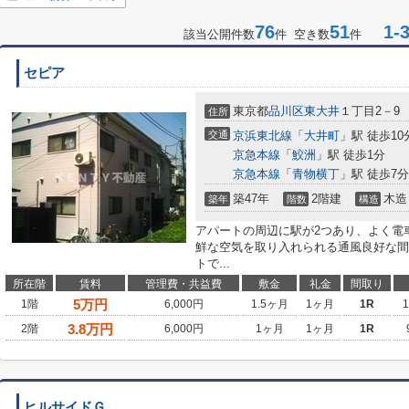
76
51
1-3
該当公開件数
件 空き数
件
セピア
東京都
品川区
東大井
１丁目2－9
住所
交通
京浜東北線
「
大井町
」駅 徒歩10
京急本線
「
鮫洲
」駅 徒歩1分
京急本線
「
青物横丁
」駅 徒歩7分
築47年
2階建
木造
築年
階数
構造
アパートの周辺に駅が2つあり、よく電
鮮な空気を取り入れられる通風良好な間
トで...
所在階
賃料
管理費・共益費
敷金
礼金
間取り
5
万円
1階
6,000円
1.5ヶ月
1ヶ月
1R
3.8
万円
2階
6,000円
1ヶ月
1ヶ月
1R
ヒルサイドＧ