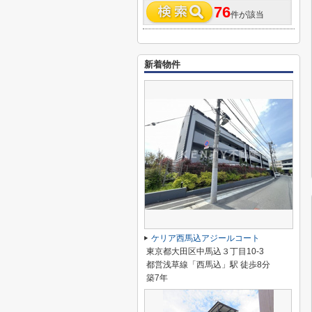
76
件が該当
新着物件
ケリア西馬込アジールコート
東京都大田区中馬込３丁目10-3
都営浅草線「西馬込」駅 徒歩8分
築7年