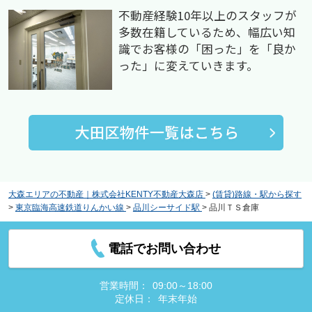
不動産経験10年以上のスタッフが
多数在籍しているため、幅広い知
識でお客様の「困った」を「良か
った」に変えていきます。
大森エリアの不動産｜株式会社KENTY不動産大森店
>
(賃貸)路線・駅から探す
>
東京臨海高速鉄道りんかい線
>
品川シーサイド駅
>
品川ＴＳ倉庫
電話でお問い合わせ
営業時間：
09:00～18:00
定休日：
年末年始