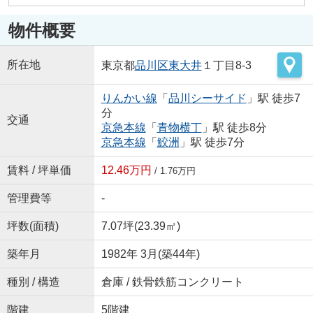
物件概要
所在地
東京都
品川区
東大井
１丁目8‐3
りんかい線
「
品川シーサイド
」駅 徒歩7
分
交通
京急本線
「
青物横丁
」駅 徒歩8分
京急本線
「
鮫洲
」駅 徒歩7分
賃料 / 坪単価
12.46万円
/ 1.76万円
管理費等
-
坪数(面積)
7.07坪(23.39㎡)
築年月
1982年 3月(築44年)
種別 / 構造
倉庫 / 鉄骨鉄筋コンクリート
階建
5階建