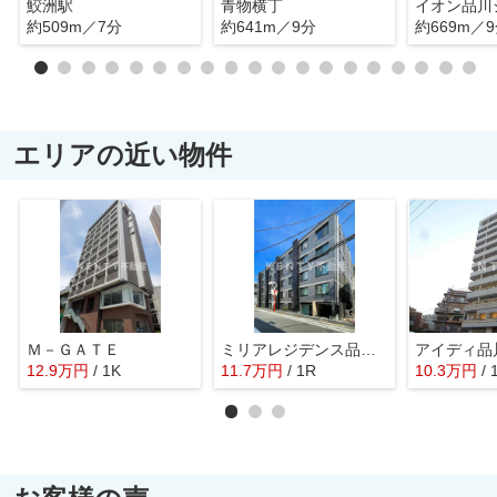
鮫洲駅
青物横丁
イオン品川
約509m／7分
約641m／9分
約669m／
エリアの近い物件
Ｍ－ＧＡＴＥ
ミリアレジデンス品川中延
アイディ品
12.9
万
円
/ 1K
11.7
万
円
/ 1R
10.3
万
円
/ 