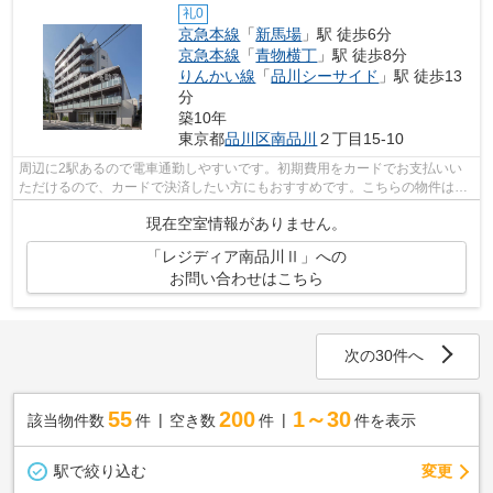
礼0
京急本線
「
新馬場
」駅 徒歩6分
京急本線
「
青物横丁
」駅 徒歩8分
りんかい線
「
品川シーサイド
」駅 徒歩13
分
築10年
東京都
品川区
南品川
２丁目15-10
周辺に2駅あるので電車通勤しやすいです。初期費用をカードでお支払いい
ただけるので、カードで決済したい方にもおすすめです。こちらの物件はマ
ンションです。道が平坦だと買い物も快...
現在空室情報がありません。
「レジディア南品川Ⅱ」への
お問い合わせはこちら
次の30件へ
55
200
1～30
該当物件数
件
空き数
件
件を表示
駅で絞り込む
変更