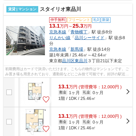
スタイリオ東品川
賃貸 | マンション
仲手無料
フリーレント
礼0
新築
13.1
25.3
万円～
万円
京急本線
「
青物横丁
」駅 徒歩8分
りんかい線
「
品川シーサイド
」駅 徒歩8
分
京急本線
「
新馬場
」駅 徒歩14分
築1年未満 / 25.46㎡～42.64㎡
東京都
品川区
東品川
３丁目21以下未定
初期費用はカードで決済いただけます。こちらの物件はマンションです。ご
み置き場も用意されており、通勤前などにごみ捨て可能です。好評の駅近物
件となっており、駅より徒歩8分に立地...
13.1
万
円
(管理費等：12,000円 )
1ヶ月
0ヶ月
敷金
礼金
1階 / 1DK / 25.46㎡
13.1
万
円
(管理費等：12,000円 )
1ヶ月
0ヶ月
敷金
礼金
1階 / 1DK / 25.46㎡