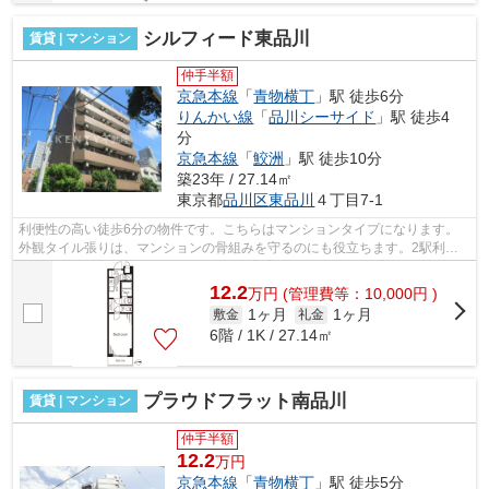
シルフィード東品川
賃貸 | マンション
仲手半額
京急本線
「
青物横丁
」駅 徒歩6分
りんかい線
「
品川シーサイド
」駅 徒歩4
分
京急本線
「
鮫洲
」駅 徒歩10分
築23年 / 27.14㎡
東京都
品川区
東品川
４丁目7-1
利便性の高い徒歩6分の物件です。こちらはマンションタイプになります。
外観タイル張りは、マンションの骨組みを守るのにも役立ちます。2駅利用
できる場所にあり、アクセスが便利です...
12.2
万
円
(管理費等：10,000円 )
1ヶ月
1ヶ月
敷金
礼金
6階 / 1K / 27.14㎡
プラウドフラット南品川
賃貸 | マンション
仲手半額
12.2
万円
京急本線
「
青物横丁
」駅 徒歩5分