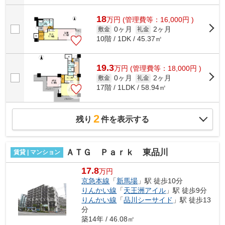
18
万
円
(管理費等：16,000円 )
0ヶ月
2ヶ月
敷金
礼金
10階 / 1DK / 45.37㎡
19.3
万
円
(管理費等：18,000円 )
0ヶ月
2ヶ月
敷金
礼金
17階 / 1LDK / 58.94㎡
2
残り
件を表示する
ＡＴＧ Ｐａｒｋ 東品川
賃貸 | マンション
17.8
万円
京急本線
「
新馬場
」駅 徒歩10分
りんかい線
「
天王洲アイル
」駅 徒歩9分
りんかい線
「
品川シーサイド
」駅 徒歩13
分
築14年 / 46.08㎡