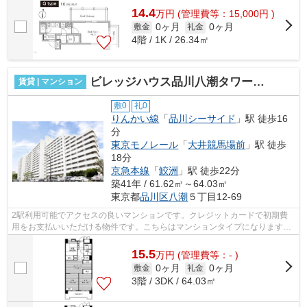
14.4
万
円
(管理費等：15,000円 )
0ヶ月
0ヶ月
敷金
礼金
4階 / 1K / 26.34㎡
ビレッジハウス品川八潮タワー１号棟
賃貸 | マンション
敷0
礼0
りんかい線
「
品川シーサイド
」駅 徒歩16
分
東京モノレール
「
大井競馬場前
」駅 徒歩
18分
京急本線
「
鮫洲
」駅 徒歩22分
築41年 / 61.62㎡～64.03㎡
東京都
品川区
八潮
５丁目12-69
2駅利用可能でアクセスの良いマンションです。クレジットカードで初期費
用をお支払いいただける物件です。こちらはマンションタイプになります。
通風良好の涼しく気持ちの良い空間をご...
15.5
万
円
(管理費等：- )
0ヶ月
0ヶ月
敷金
礼金
3階 / 3DK / 64.03㎡