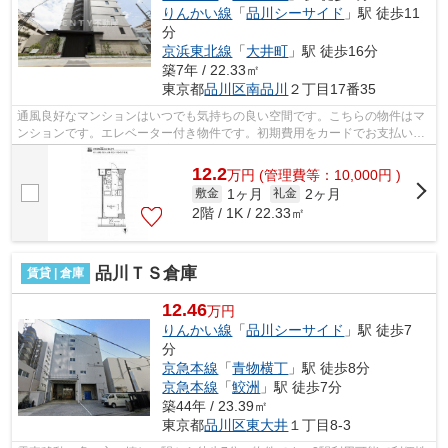
りんかい線
「
品川シーサイド
」駅 徒歩11
分
京浜東北線
「
大井町
」駅 徒歩16分
築7年 / 22.33㎡
東京都
品川区
南品川
２丁目17番35
通風良好なマンションはいつでも気持ちの良い空間です。こちらの物件はマ
ンションです。エレベーター付き物件です。初期費用をカードでお支払いい
ただけるので、カードで決済したい方...
12.2
万
円
(管理費等：10,000円 )
1ヶ月
2ヶ月
敷金
礼金
2階 / 1K / 22.33㎡
品川ＴＳ倉庫
賃貸 | 倉庫
12.46
万円
りんかい線
「
品川シーサイド
」駅 徒歩7
分
京急本線
「
青物横丁
」駅 徒歩8分
京急本線
「
鮫洲
」駅 徒歩7分
築44年 / 23.39㎡
東京都
品川区
東大井
１丁目8‐3