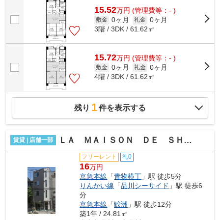
15.52
万
円
(管理費等：- )
0ヶ月
0ヶ月
敷金
礼金
3階 / 3DK / 61.62㎡
15.72
万
円
(管理費等：- )
0ヶ月
0ヶ月
敷金
礼金
4階 / 3DK / 61.62㎡
1
残り
件を表示する
ＬＡ ＭＡＩＳＯＮ ＤＥ ＳＨＩＯＮ
賃貸 | 店舗一部
フリーレント
礼0
16
万円
京急本線
「
青物横丁
」駅 徒歩5分
りんかい線
「
品川シーサイド
」駅 徒歩6
分
京急本線
「
鮫洲
」駅 徒歩12分
築1年 / 24.81㎡