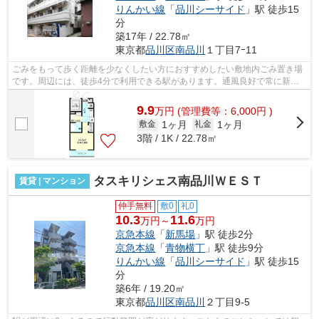
りんかい線
「
品川シーサイド
」駅 徒歩15
分
築17年 / 22.78㎡
東京都
品川区
南品川
１丁目7ｰ11
ごみをもって歩く距離を少なくしたい方におすすめしたい敷地内ごみ置き場
です。周辺には、徒歩4分で利用できる駅があります。通風良好で常に新鮮
な空気を送り込むマンションをご案内し...
9.9
万
円
(管理費等：6,000円 )
1ヶ月
1ヶ月
敷金
礼金
3階 / 1K / 22.78㎡
タスキリシェス南品川ＷＥＳＴ
賃貸 | マンション
仲手無料
敷0
礼0
10.3
11.6
万円～
万円
京急本線
「
新馬場
」駅 徒歩2分
京急本線
「
青物横丁
」駅 徒歩9分
りんかい線
「
品川シーサイド
」駅 徒歩15
分
築6年 / 19.20㎡
東京都
品川区
南品川
２丁目9-5