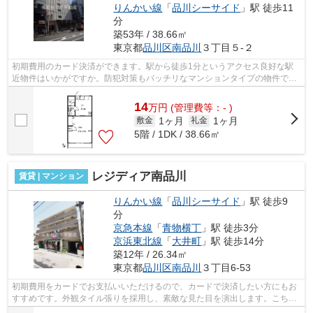
りんかい線
「
品川シーサイド
」駅 徒歩11
分
築53年 / 38.66㎡
東京都
品川区
南品川
３丁目５-２
初期費用のカード決済ができます。駅から徒歩1分というアクセス良好な駅
近物件はいかがですか。防犯対策もバッチリなマンションタイプの物件で
す。付近に駅が2つあるので、経路を用途...
14
万
円
(管理費等：- )
1ヶ月
1ヶ月
敷金
礼金
5階 / 1DK / 38.66㎡
レジディア南品川
賃貸 | マンション
りんかい線
「
品川シーサイド
」駅 徒歩9
分
京急本線
「
青物横丁
」駅 徒歩3分
京浜東北線
「
大井町
」駅 徒歩14分
築12年 / 26.34㎡
東京都
品川区
南品川
３丁目6-53
初期費用をカードでお支払いいただけるので、カードで決済したい方にもお
すすめです。外観タイル張りを採用し、素敵な見た目を演出します。こちら
はマンションタイプになります。2駅利...