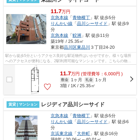
11.7
万円
京急本線
「
青物横丁
」駅 徒歩5分
りんかい線
「
品川シーサイド
」駅 徒歩9
分
京急本線
「
鮫洲
」駅 徒歩11分
築19年 / 25.35㎡
東京都
品川区
東品川
３丁目24-20
駅から徒歩5分というアクセス良好な駅近物件はいかがですか。様々な場所
へのアクセスが便利になる、2駅利用可能なマンションです。こちらの物件
にはエレベーターがあります。こちらは...
11.7
万
円
(管理費等：6,000円 )
1ヶ月
1ヶ月
敷金
礼金
3階 / 1K / 25.35㎡
レジディア品川シーサイド
賃貸 | マンション
京急本線
「
青物横丁
」駅 徒歩5分
りんかい線
「
品川シーサイド
」駅 徒歩6
分
京浜東北線
「
大井町
」駅 徒歩16分
築8年 / 20.06㎡～40.01㎡