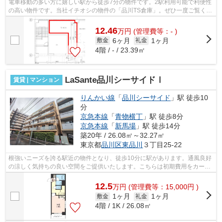
電車移動の多い方に嬉しい駅から徒歩7分の物件です。2駅利用可能で利便性
の高い物件です。当社イチオシの物件の「品川TS倉庫」。ぜひ一度ご覧くだ
さい。
12.46
万
円
(管理費等：- )
6ヶ月
1ヶ月
敷金
礼金
4階 / - / 23.39㎡
LaSante品川シーサイドⅠ
賃貸 | マンション
りんかい線
「
品川シーサイド
」駅 徒歩10
分
京急本線
「
青物横丁
」駅 徒歩8分
京急本線
「
新馬場
」駅 徒歩14分
築20年 / 26.08㎡～32.27㎡
東京都
品川区
東品川
３丁目25-22
根強いニーズを誇る駅近の物件となり、徒歩10分に駅があります。通風良好
の涼しく気持ちの良い空間をご提供いたします。こちらは初期費用をカード
でお支払いいただける物件なので、支...
12.5
万
円
(管理費等：15,000円 )
1ヶ月
1ヶ月
敷金
礼金
4階 / 1K / 26.08㎡