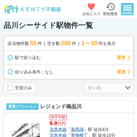
品川シーサイド駅物件一覧
55
200
1～30
該当物件数
件
空き数
件
件を表示
駅で絞り込む
変更
変更
絞り込み条件：
なし
空室のみ
レジェンド南品川
賃貸 | マンション
仲手半額
9.9
万円
京急本線
「
新馬場
」駅 徒歩4分
京急本線
「
青物横丁
」駅 徒歩10分