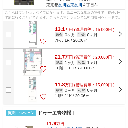
東京都
品川区
東品川
４丁目3-1
こちらはマンションタイプになります。高ニーズな駅近の物件で、徒歩5分
で駅に行くことができます。こちらのマンションでは初期費用をカードでお
支払いいただけます。乗駅まで平坦な物...
13.1
万
円
(管理費等：15,000円 )
0ヶ月
0ヶ月
敷金
礼金
7階 / 1R / 20.06㎡
21.7
万
円
(管理費等：20,000円 )
1ヶ月
1ヶ月
敷金
礼金
10階 / 1LDK / 40.01㎡
11.8
万
円
(管理費等：15,000円 )
0ヶ月
0ヶ月
敷金
礼金
11階 / 1K / 20.06㎡
ドゥーエ青物横丁
賃貸 | マンション
11.9
万円