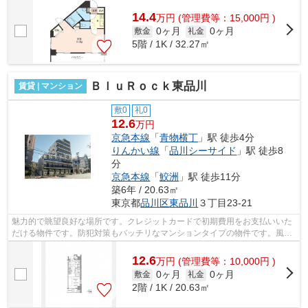
14.4
万
円
(管理費等：15,000円 )
0ヶ月
0ヶ月
敷金
礼金
5階 / 1K / 32.27㎡
ＢｌｕＲｏｃｋ東品川
賃貸 | マンション
敷0
礼0
12.6
万円
京急本線
「
青物横丁
」駅 徒歩4分
りんかい線
「
品川シーサイド
」駅 徒歩8
分
京急本線
「
鮫洲
」駅 徒歩11分
築6年 / 20.63㎡
東京都
品川区
東品川
３丁目23-21
魅力的で眺望良好な場所です。クレジットカードで初期費用をお支払いいた
だける物件です。防犯対策もバッチリなマンションタイプの物件です。風通
しが良く真夏の暑い日も快適に過ごせ...
12.6
万
円
(管理費等：10,000円 )
0ヶ月
0ヶ月
敷金
礼金
2階 / 1K / 20.63㎡