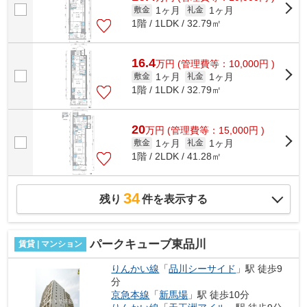
1ヶ月
1ヶ月
敷金
礼金
1階 / 1LDK / 32.79㎡
16.4
万
円
(管理費等：10,000円 )
1ヶ月
1ヶ月
敷金
礼金
1階 / 1LDK / 32.79㎡
20
万
円
(管理費等：15,000円 )
1ヶ月
1ヶ月
敷金
礼金
1階 / 2LDK / 41.28㎡
34
残り
件を表示する
パークキューブ東品川
賃貸 | マンション
りんかい線
「
品川シーサイド
」駅 徒歩9
分
京急本線
「
新馬場
」駅 徒歩10分