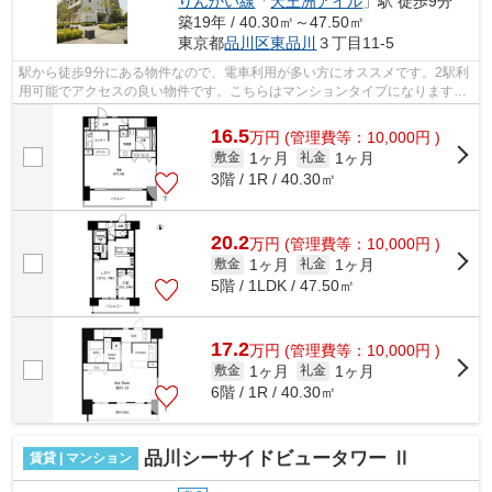
りんかい線
「
天王洲アイル
」駅 徒歩9分
築19年 / 40.30㎡～47.50㎡
東京都
品川区
東品川
３丁目11-5
駅から徒歩9分にある物件なので、電車利用が多い方にオススメです。2駅利
用可能でアクセスの良い物件です。こちらはマンションタイプになります。
敷地内にごみ置き場があります。こち...
16.5
万
円
(管理費等：10,000円 )
1ヶ月
1ヶ月
敷金
礼金
3階 / 1R / 40.30㎡
20.2
万
円
(管理費等：10,000円 )
1ヶ月
1ヶ月
敷金
礼金
5階 / 1LDK / 47.50㎡
17.2
万
円
(管理費等：10,000円 )
1ヶ月
1ヶ月
敷金
礼金
6階 / 1R / 40.30㎡
品川シーサイドビュータワー Ⅱ
賃貸 | マンション