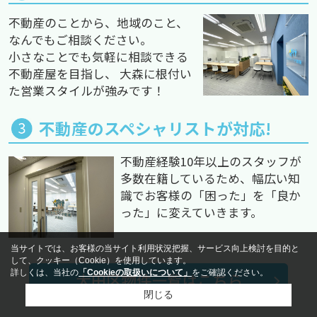
不動産のことから、地域のこと、
なんでもご相談ください。
小さなことでも気軽に相談できる
不動産屋を目指し、 大森に根付い
た営業スタイルが強みです！
不動産のスペシャリストが対応!
不動産経験10年以上のスタッフが
多数在籍しているため、幅広い知
識でお客様の「困った」を「良か
った」に変えていきます。
当サイトでは、お客様の当サイト利用状況把握、サービス向上検討を目的と
して、クッキー（Cookie）を使用しています。
詳しくは、当社の
「Cookieの取扱いについて」
をご確認ください。
閉じる