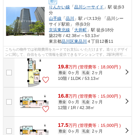
敷0
りんかい線
「
品川シーサイド
」駅 徒歩3
分
山手線
「
品川
」駅 バス13分 「品川シー
サイド駅前」 停歩3分
京浜東北線
「
大井町
」駅 徒歩18分
築22年 / 42.38㎡～53.13㎡
東京都
品川区
東品川
４丁目12番11
こちらの物件では初期費用をカードでお支払いいただけます。造りとデザイ
ンに関して、自信をもって情報を提供できるマンションです。2駅利用可物
件なので、よく電車を利用する方にピッ...
19.8
万
円
(管理費等：18,000円 )
0ヶ月
2ヶ月
敷金
礼金
10階 / 1LDK / 53.13㎡
16.8
万
円
(管理費等：15,000円 )
0ヶ月
2ヶ月
敷金
礼金
12階 / 1R / 42.38㎡
17.5
万
円
(管理費等：15,000円 )
0ヶ月
2ヶ月
敷金
礼金