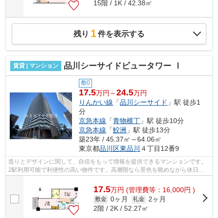
15階 / 1K / 42.38㎡
1
残り
件を表示する
品川シーサイドビュータワー Ⅰ
賃貸 | マンション
敷0
17.5
24.5
万円～
万円
りんかい線
「
品川シーサイド
」駅 徒歩1
分
京急本線
「
青物横丁
」駅 徒歩10分
京急本線
「
鮫洲
」駅 徒歩13分
築23年 / 45.37㎡～64.06㎡
東京都
品川区
東品川
４丁目12番9
造りとデザインに関して、自信をもって情報を提供できるマンションです。
2駅利用可能で利便性の高い物件です。高層階なら景色を眺めながら休日も
家の中でゆったりと過ごせます。道が平...
17.5
万
円
(管理費等：16,000円 )
0ヶ月
2ヶ月
敷金
礼金
2階 / 2K / 52.27㎡