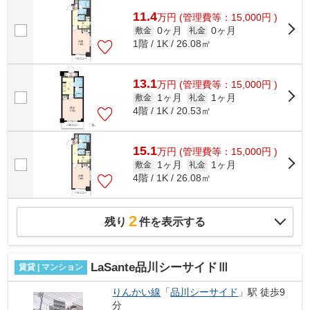
です。初期費用はカードで決済いただ...
11.4
万
円
(管理費等：15,000円 )
0ヶ月
0ヶ月
敷金
礼金
1階 / 1K / 26.08㎡
13.1
万
円
(管理費等：15,000円 )
1ヶ月
1ヶ月
敷金
礼金
4階 / 1K / 20.53㎡
15.1
万
円
(管理費等：15,000円 )
1ヶ月
1ヶ月
敷金
礼金
4階 / 1K / 26.08㎡
2
残り
件を表示する
LaSante品川シーサイドⅢ
賃貸 | マンション
りんかい線
「
品川シーサイド
」駅 徒歩9
分