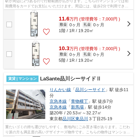
駅が周辺に2つあるので行動範囲が広がります。こちらのマンションでは初
期費用をカードでお支払いいただけます。周辺には、徒歩2分で利用できる
駅があります。こちらはマンションタイ...
11.6
万
円
(管理費等：7,000円 )
0ヶ月
0ヶ月
敷金
礼金
1階 / 1R / 19.20㎡
10.3
万
円
(管理費等：7,000円 )
0ヶ月
0ヶ月
敷金
礼金
5階 / 1R / 19.20㎡
LaSante品川シーサイドⅡ
賃貸 | マンション
りんかい線
「
品川シーサイド
」駅 徒歩11
分
京急本線
「
青物横丁
」駅 徒歩7分
京急本線
「
新馬場
」駅 徒歩14分
築20年 / 20.53㎡～32.27㎡
東京都
品川区
東品川
３丁目25-19
重たいゴミの持ち運びがしやすく、敷地内にごみ置き場があります。こだわ
り派の方も満足度の高いデザイナーズ物件です。こちらの物件はマンション