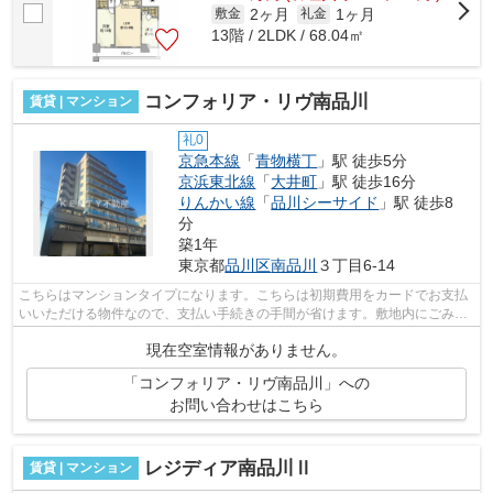
2ヶ月
1ヶ月
敷金
礼金
13階 / 2LDK / 68.04㎡
コンフォリア・リヴ南品川
賃貸 | マンション
礼0
京急本線
「
青物横丁
」駅 徒歩5分
京浜東北線
「
大井町
」駅 徒歩16分
りんかい線
「
品川シーサイド
」駅 徒歩8
分
築1年
東京都
品川区
南品川
３丁目6-14
こちらはマンションタイプになります。こちらは初期費用をカードでお支払
いいただける物件なので、支払い手続きの手間が省けます。敷地内にごみ置
き場があるので、ごみ出しも便利です...
現在空室情報がありません。
「コンフォリア・リヴ南品川」への
お問い合わせはこちら
レジディア南品川Ⅱ
賃貸 | マンション