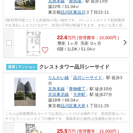
京急本線
「
新馬場
」駅 徒歩13分
築22年 / 51.04㎡
東京都
品川区
東品川
３丁目22-11
2駅利用可能でとても利便性の高い物件です。クレジットカードで初期費用
がお支払いいただけるので、決済の手間が軽減できます。きれいな見た目の
外観タイル張りの物件です。根強いニー...
22.6
万
円
(管理費等：10,000円 )
1ヶ月
0ヶ月
敷金
礼金
6階 / 1LDK / 51.04㎡
クレストタワー品川シーサイド
賃貸 | マンション
りんかい線
「
品川シーサイド
」駅 徒歩3
分
京急本線
「
青物横丁
」駅 徒歩10分
京浜東北線
「
大井町
」駅 徒歩27分
築18年 / 68.04㎡
東京都
品川区
東大井
１丁目11-25
こちらは初期費用をカードでお支払いいただける物件です。防犯対策もバッ
チリなマンションタイプの物件です。通風良好な物件は洗濯物も乾きやすく
なっています。エレベーター付き物件...
25.5
万
円
(管理費等：15,000円 )