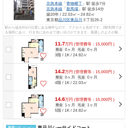
京急本線
「
青物横丁
」駅 徒歩7分
京急本線
「
新馬場
」駅 徒歩14分
築20年 / 22.03㎡～24.82㎡
東京都
品川区
東品川
３丁目26-2
駅から徒歩9分の位置にある物件なので、アクセスも良好です。2駅利用でき
る場所にあり、行き先に合わせて使い分けができます。風通しのよさが魅力
の物件です。造りとデザインに関して...
11.7
万
円
(管理費等：15,000円 )
0ヶ月
0ヶ月
敷金
礼金
3階 / 1K / 24.82㎡
14.2
万
円
(管理費等：15,000円 )
0ヶ月
0ヶ月
敷金
礼金
4階 / 1K / 22.03㎡
14.6
万
円
(管理費等：15,000円 )
1ヶ月
1ヶ月
敷金
礼金
5階 / 1K / 24.82㎡
東品川シーサイドコート
賃貸 | マンション