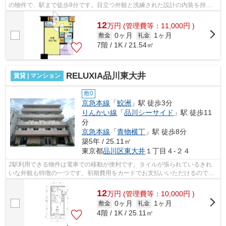
の物件で、駅まで徒歩8分です。目立つ外観と洗練された設計の内装を持つ
デザイナーズ。ご利用可能な駅が2つあ...
12
万
円
(管理費等：11,000円 )
0ヶ月
1ヶ月
敷金
礼金
7階 / 1K / 21.54㎡
RELUXIA品川東大井
賃貸 | マンション
敷0
京急本線
「
鮫洲
」駅 徒歩3分
りんかい線
「
品川シーサイド
」駅 徒歩11
分
京急本線
「
青物横丁
」駅 徒歩8分
築5年 / 25.11㎡
東京都
品川区
東大井
１丁目４-２４
2駅利用できる物件は電車での移動が便利です。タイルが張られているきれ
いな外観も特徴の一つです。初期費用をカードでお支払いいただけるので、
カードで決済したい方にもおすすめです...
12
万
円
(管理費等：10,000円 )
0ヶ月
1ヶ月
敷金
礼金
4階 / 1K / 25.11㎡