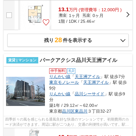
13.1
万
円
(管理費等：12,000円 )
1ヶ月
0ヶ月
敷金
礼金
1階 / 1DK / 25.46㎡
28
残り
件を表示する
パークアクシス品川天王洲アイル
賃貸 | マンション
仲手無料
礼0
りんかい線
「
天王洲アイル
」駅 徒歩7分
東京モノレール
「
天王洲アイル
」駅 徒歩
9分
りんかい線
「
品川シーサイド
」駅 徒歩9
分
築1年 / 29.12㎡～62.00㎡
東京都
品川区
東品川
３丁目32-27
四季折々の風を感じられる通風良好な快適のマンションです。初期費用のカ
ード決済ができます。周辺に駅が二つあり、交通の利便性が高いです。駅か
ら徒歩7分に立地する物件です。こちら...