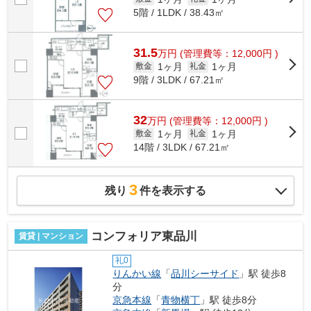
5階 / 1LDK / 38.43㎡
31.5
万
円
(管理費等：12,000円 )
1ヶ月
1ヶ月
敷金
礼金
9階 / 3LDK / 67.21㎡
32
万
円
(管理費等：12,000円 )
1ヶ月
1ヶ月
敷金
礼金
14階 / 3LDK / 67.21㎡
3
残り
件を表示する
コンフォリア東品川
賃貸 | マンション
礼0
りんかい線
「
品川シーサイド
」駅 徒歩8
分
京急本線
「
青物横丁
」駅 徒歩8分