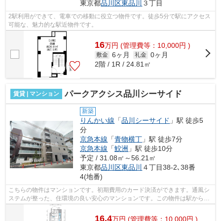
東京都
品川区
東品川
３丁目
2駅利用ができて、電車での移動に役立つ物件です。徒歩5分で駅にアクセス
可能な、魅力的な駅近物件です。
16
万
円
(管理費等：10,000円 )
6ヶ月
0ヶ月
敷金
礼金
2階 / 1R / 24.81㎡
パークアクシス品川シーサイド
賃貸 | マンション
新築
りんかい線
「
品川シーサイド
」駅 徒歩5
分
京急本線
「
青物横丁
」駅 徒歩7分
京急本線
「
鮫洲
」駅 徒歩10分
予定 / 31.08㎡～56.21㎡
東京都
品川区
東品川
４丁目38-2､38番
4(地番)
こちらの物件はマンションです。初期費用のカード決済ができます。通風シ
ステムが整った、住環境の良い安心のマンションです。この物件は駅から徒
歩5分のマンションです。2駅利用でき...
16.4
万
円
(管理費等：10,000円 )