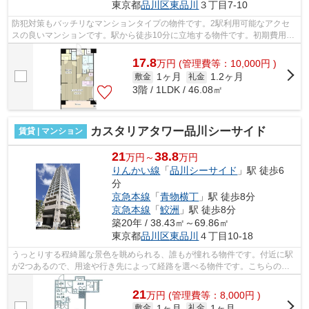
東京都
品川区
東品川
３丁目7-10
防犯対策もバッチリなマンションタイプの物件です。2駅利用可能なアクセ
スの良いマンションです。駅から徒歩10分に立地する物件です。初期費用の
カード決済ができます。さわやかな朝を...
17.8
万
円
(管理費等：10,000円 )
1ヶ月
1.2ヶ月
敷金
礼金
3階 / 1LDK / 46.08㎡
カスタリアタワー品川シーサイド
賃貸 | マンション
21
38.8
万円～
万円
りんかい線
「
品川シーサイド
」駅 徒歩6
分
京急本線
「
青物横丁
」駅 徒歩8分
京急本線
「
鮫洲
」駅 徒歩8分
築20年 / 38.43㎡～69.86㎡
東京都
品川区
東品川
４丁目10-18
うっとりする程綺麗な景色を眺められる、誰もが憧れる物件です。付近に駅
が2つあるので、用途や行き先によって経路を選べる物件です。こちらの物
件はマンションです。駅から徒歩6分の...
21
万
円
(管理費等：8,000円 )
1ヶ月
1ヶ月
敷金
礼金