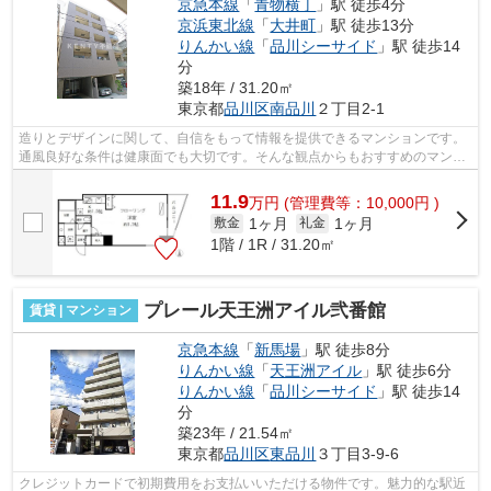
京急本線
「
青物横丁
」駅 徒歩4分
京浜東北線
「
大井町
」駅 徒歩13分
りんかい線
「
品川シーサイド
」駅 徒歩14
分
築18年 / 31.20㎡
東京都
品川区
南品川
２丁目2-1
造りとデザインに関して、自信をもって情報を提供できるマンションです。
通風良好な条件は健康面でも大切です。そんな観点からもおすすめのマンシ
ョンをご提供します。駅まで徒歩4分の...
11.9
万
円
(管理費等：10,000円 )
1ヶ月
1ヶ月
敷金
礼金
1階 / 1R / 31.20㎡
プレール天王洲アイル弐番館
賃貸 | マンション
京急本線
「
新馬場
」駅 徒歩8分
りんかい線
「
天王洲アイル
」駅 徒歩6分
りんかい線
「
品川シーサイド
」駅 徒歩14
分
築23年 / 21.54㎡
東京都
品川区
東品川
３丁目3-9-6
クレジットカードで初期費用をお支払いいただける物件です。魅力的な駅近