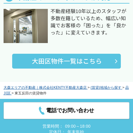
不動産経験10年以上のスタッフが
多数在籍しているため、幅広い知
識でお客様の「困った」を「良か
った」に変えていきます。
大森エリアの不動産｜株式会社KENTY不動産大森店
>
(賃貸)地域から探す
>
品
川区
>
東五反田の賃貸物件
電話でお問い合わせ
営業時間：
09:00～18:00
定休日：
年末年始