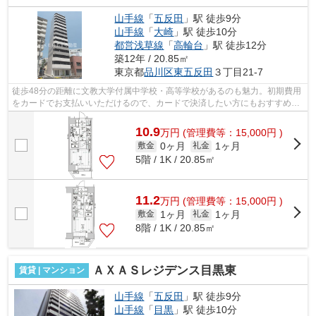
山手線
「
五反田
」駅 徒歩9分
山手線
「
大崎
」駅 徒歩10分
都営浅草線
「
高輪台
」駅 徒歩12分
築12年 / 20.85㎡
東京都
品川区
東五反田
３丁目21-7
徒歩48分の距離に文教大学付属中学校・高等学校があるのも魅力。初期費用
をカードでお支払いいただけるので、カードで決済したい方にもおすすめで
す。利便性の高い徒歩9分の物件です。...
10.9
万
円
(管理費等：15,000円 )
0ヶ月
1ヶ月
敷金
礼金
5階 / 1K / 20.85㎡
11.2
万
円
(管理費等：15,000円 )
1ヶ月
1ヶ月
敷金
礼金
8階 / 1K / 20.85㎡
ＡＸＡＳレジデンス目黒東
賃貸 | マンション
山手線
「
五反田
」駅 徒歩9分
山手線
「
目黒
」駅 徒歩10分