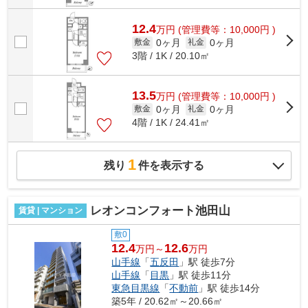
12.4
万
円
(管理費等：10,000円 )
0ヶ月
0ヶ月
敷金
礼金
3階 / 1K / 20.10㎡
13.5
万
円
(管理費等：10,000円 )
0ヶ月
0ヶ月
敷金
礼金
4階 / 1K / 24.41㎡
1
残り
件を表示する
レオンコンフォート池田山
賃貸 | マンション
敷0
12.4
12.6
万円～
万円
山手線
「
五反田
」駅 徒歩7分
山手線
「
目黒
」駅 徒歩11分
東急目黒線
「
不動前
」駅 徒歩14分
築5年 / 20.62㎡～20.66㎡