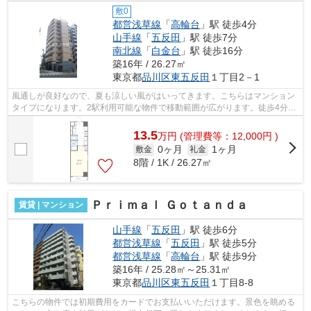
敷0
都営浅草線
「
高輪台
」駅 徒歩4分
山手線
「
五反田
」駅 徒歩7分
南北線
「
白金台
」駅 徒歩16分
築16年 / 26.27㎡
東京都
品川区
東五反田
１丁目2－1
風通しが良好なので、夏も涼しい風がはいってきます。こちらはマンション
タイプになります。2駅利用可能な物件で移動範囲が広がります。徒歩4分で
駅にアクセスできる物件です。ATMに行...
13.5
万
円
(管理費等：12,000円 )
0ヶ月
1ヶ月
敷金
礼金
8階 / 1K / 26.27㎡
Ｐｒｉｍａｌ Ｇｏｔａｎｄａ
賃貸 | マンション
山手線
「
五反田
」駅 徒歩6分
都営浅草線
「
五反田
」駅 徒歩5分
都営浅草線
「
高輪台
」駅 徒歩9分
築16年 / 25.28㎡～25.31㎡
東京都
品川区
東五反田
１丁目8-8
こちらの物件では初期費用をカードでお支払いいただけます。景色を眺める