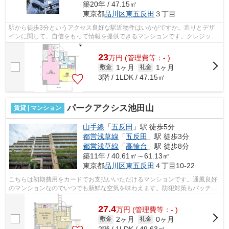
築20年 / 47.15㎡
東京都
品川区
東五反田
３丁目
駅から徒歩3分というアクセス良好な駅近物件はいかがですか。造りとデザ
インに関して、自信をもって情報を提供できるマンションです。クレジット
カードで初期費用をお支払いいただける...
23
万
円
(管理費等：- )
1ヶ月
1ヶ月
敷金
礼金
3階 / 1LDK / 47.15㎡
パークアクシス池田山
賃貸 | マンション
山手線
「
五反田
」駅 徒歩5分
都営浅草線
「
五反田
」駅 徒歩3分
都営浅草線
「
高輪台
」駅 徒歩8分
築11年 / 40.61㎡～61.13㎡
東京都
品川区
東五反田
４丁目10-22
こちらは初期費用をカードでお支払いいただけるマンションです。通風良好
のマンションなのでいつでも新鮮な空気を味わえます。防犯対策もバッチリ
なマンションタイプの物件です。周辺...
27.4
万
円
(管理費等：- )
2ヶ月
0ヶ月
敷金
礼金
2階 / 1LDK / 49.63㎡