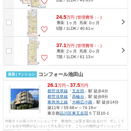
24.5
万
円
(管理費等：- )
1ヶ月
0ヶ月
敷金
礼金
5階 / 1LDK / 40.61㎡
37.1
万
円
(管理費等：- )
2ヶ月
0ヶ月
敷金
礼金
7階 / 1LDK / 61.13㎡
コンフォール池田山
賃貸 | マンション
26.1
37.5
万円～
万円
都営浅草線
「
五反田
」駅 徒歩4分
都営浅草線
「
高輪台
」駅 徒歩8分
東急池上線
「
大崎広小路
」駅 徒歩14分
築11年 / 59.68㎡～74.19㎡
東京都
品川区
東五反田
５丁目10-1
外観タイル張りのマンションです。敷地内ごみ置き場があるので、忙しくて
ゴミを出す時間がないという方も安心です。こちらの物件はマンションで