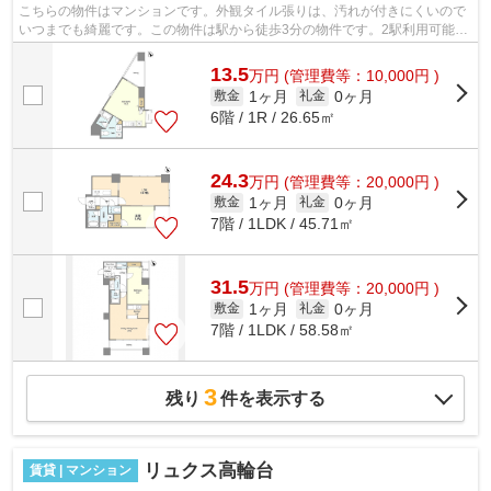
こちらの物件はマンションです。外観タイル張りは、汚れが付きにくいので
いつまでも綺麗です。この物件は駅から徒歩3分の物件です。2駅利用可能な
物件なので行動範囲も広がります。高...
13.5
万
円
(管理費等：10,000円 )
1ヶ月
0ヶ月
敷金
礼金
6階 / 1R / 26.65㎡
24.3
万
円
(管理費等：20,000円 )
1ヶ月
0ヶ月
敷金
礼金
7階 / 1LDK / 45.71㎡
31.5
万
円
(管理費等：20,000円 )
1ヶ月
0ヶ月
敷金
礼金
7階 / 1LDK / 58.58㎡
3
残り
件を表示する
リュクス高輪台
賃貸 | マンション