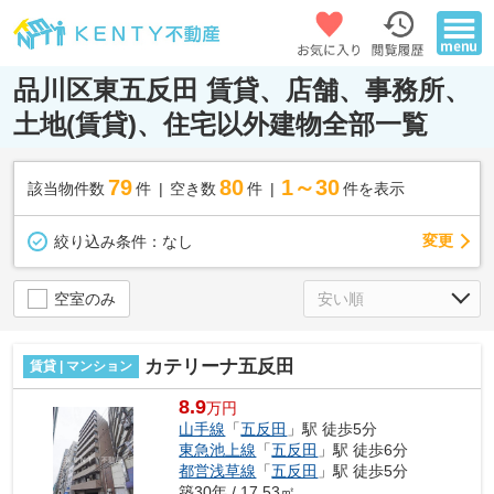
品川区東五反田 賃貸、店舗、事務所、
土地(賃貸)、住宅以外建物全部一覧
79
80
1～30
該当物件数
件
空き数
件
件を表示
変更
絞り込み条件：
なし
空室のみ
カテリーナ五反田
賃貸 | マンション
8.9
万円
山手線
「
五反田
」駅 徒歩5分
東急池上線
「
五反田
」駅 徒歩6分
都営浅草線
「
五反田
」駅 徒歩5分
築30年 / 17.53㎡