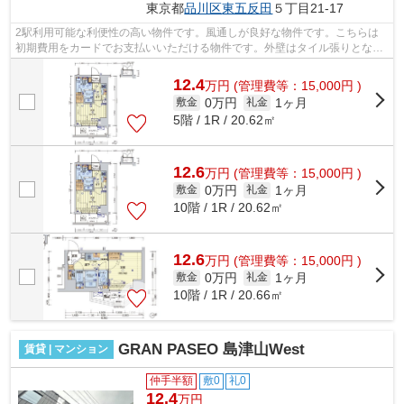
東京都
品川区
東五反田
５丁目21-17
2駅利用可能な利便性の高い物件です。風通しが良好な物件です。こちらは
初期費用をカードでお支払いいただける物件です。外壁はタイル張りとなっ
ていて、印象的な外観です。駅から徒歩...
12.4
万
円
(管理費等：15,000円 )
0万円
1ヶ月
敷金
礼金
5階 / 1R / 20.62㎡
12.6
万
円
(管理費等：15,000円 )
0万円
1ヶ月
敷金
礼金
10階 / 1R / 20.62㎡
12.6
万
円
(管理費等：15,000円 )
0万円
1ヶ月
敷金
礼金
10階 / 1R / 20.66㎡
GRAN PASEO 島津山West
賃貸 | マンション
仲手半額
敷0
礼0
12.4
万円