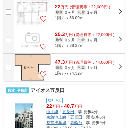
22
万
円
(管理費等：22,000円 )
0ヶ月
1ヶ月
敷金
礼金
1階 / - / 36.00㎡
25.3
万
円
(管理費等：22,000円 )
0ヶ月
1ヶ月
敷金
礼金
1階 / - / 38.32㎡
47.3
万
円
(管理費等：44,000円 )
0ヶ月
1ヶ月
敷金
礼金
1階 / - / 74.32㎡
アイオス五反田
賃貸 | 事務所
敷0
礼0
22
40.7
万円～
万円
山手線
「
五反田
」駅 徒歩4分
東急池上線
「
五反田
」駅 徒歩6分
都営浅草線
「
高輪台
」駅 徒歩9分
築40年 / 28.09㎡～53.78㎡