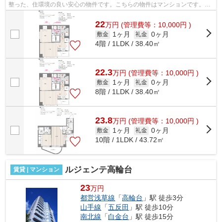
整った、住環境の良い安心の物件です。こちらの物件はマンションです。徒
歩4分の位置に駅がある物件です。外壁...
22
万
円
(管理費等：10,000円 )
1ヶ月
0ヶ月
敷金
礼金
4階 / 1LDK / 38.40㎡
22.3
万
円
(管理費等：10,000円 )
1ヶ月
0ヶ月
敷金
礼金
8階 / 1LDK / 38.40㎡
23.8
万
円
(管理費等：10,000円 )
1ヶ月
0ヶ月
敷金
礼金
10階 / 1LDK / 43.72㎡
ルジェンテ高輪台
賃貸 | マンション
23
万円
都営浅草線
「
高輪台
」駅 徒歩3分
山手線
「
五反田
」駅 徒歩10分
南北線
「
白金台
」駅 徒歩15分