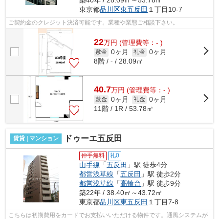
東京都
品川区
東五反田
１丁目10-7
ご契約金のクレジット決済可能です。業種や業態ご相談下さい。
22
万
円
(管理費等：- )
0ヶ月
0ヶ月
敷金
礼金
8階 / - / 28.09㎡
40.7
万
円
(管理費等：- )
0ヶ月
0ヶ月
敷金
礼金
11階 / 1R / 53.78㎡
ドゥーエ五反田
賃貸 | マンション
仲手無料
礼0
山手線
「
五反田
」駅 徒歩4分
都営浅草線
「
五反田
」駅 徒歩2分
都営浅草線
「
高輪台
」駅 徒歩9分
築22年 / 38.40㎡～43.72㎡
東京都
品川区
東五反田
１丁目7-8
こちらは初期費用をカードでお支払いいただける物件です。通風システムが