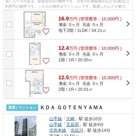
高いニーズのある、駅徒歩6分の物件です。日常の行動範囲が広がる3駅以上
利用可の物件です。こちらの物件はマンションです。風通しのよさが魅力の
物件です。デザイナーズ物件はいかが...
16.9
万
円
(管理費等：15,000円 )
0ヶ月
0ヶ月
敷金
礼金
地下2階 / 1LDK / 34.21㎡
12.4
万
円
(管理費等：10,000円 )
0ヶ月
0ヶ月
敷金
礼金
1階 / 1R / 20.00㎡
12.5
万
円
(管理費等：10,000円 )
0ヶ月
0ヶ月
敷金
礼金
2階 / 1R / 20.01㎡
ＫＤＡ ＧＯＴＥＮＹＡＭＡ
賃貸 | マンション
山手線
「
大崎
」駅 徒歩10分
山手線
「
五反田
」駅 徒歩9分
京急本線
「
北品川
」駅 徒歩14分
築7年 / 22.50㎡