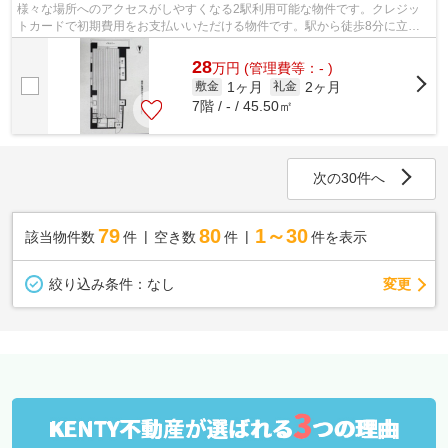
様々な場所へのアクセスがしやすくなる2駅利用可能な物件です。クレジッ
トカードで初期費用をお支払いいただける物件です。駅から徒歩8分に立地
する物件です。
28
万
円
(管理費等：- )
1ヶ月
2ヶ月
敷金
礼金
7階 / - / 45.50㎡
次の30件へ
79
80
1～30
該当物件数
件
空き数
件
件を表示
変更
絞り込み条件：
なし
3
KENTY不動産が選ばれる
つの理由