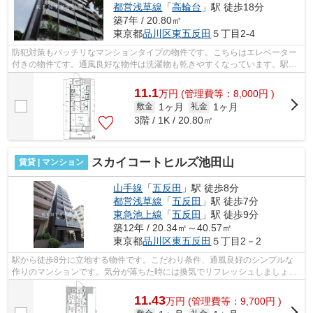
都営浅草線
「
高輪台
」駅 徒歩18分
築7年 / 20.80㎡
東京都
品川区
東五反田
５丁目2-4
防犯対策もバッチリなマンションタイプの物件です。こちらはエレベーター
付きの物件です。通風良好な物件は洗濯物も乾きやすくなっています。駅が
周辺に2つあるので行動範囲が広がりま...
11.1
万
円
(管理費等：8,000円 )
1ヶ月
1ヶ月
敷金
礼金
3階 / 1K / 20.80㎡
スカイコートヒルズ池田山
賃貸 | マンション
山手線
「
五反田
」駅 徒歩8分
都営浅草線
「
五反田
」駅 徒歩7分
東急池上線
「
五反田
」駅 徒歩9分
築12年 / 20.34㎡～40.57㎡
東京都
品川区
東五反田
５丁目2－2
駅から徒歩8分に立地する物件です。こだわり条件、通風良好のシンプルな
作りのマンションです。気分が落ちた時には換気でリフレッシュしましょ
う。タイルが張られているきれいな外観も...
11.43
万
円
(管理費等：9,700円 )