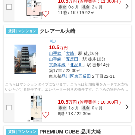
10.5
万
円
(管理費等：11,000円 )
0ヶ月
2ヶ月
敷金
礼金
11階 / 1K / 19.92㎡
クレアール大崎
賃貸 | マンション
礼0
10.5
万円
山手線
「
大崎
」駅 徒歩6分
山手線
「
五反田
」駅 徒歩10分
京急本線
「
北品川
」駅 徒歩14分
築17年 / 22.30㎡
東京都
品川区
東五反田
２丁目22-11
こちらはマンションタイプになります。こちらは初期費用をカードでお支払
いいただける物件です。エレベーター付きの物件です。こちらの物件からは
2駅が近くにあり、移動範囲も広がりま...
10.5
万
円
(管理費等：10,000円 )
1ヶ月
0ヶ月
敷金
礼金
6階 / 1K / 22.30㎡
PREMIUM CUBE 品川大崎
賃貸 | マンション