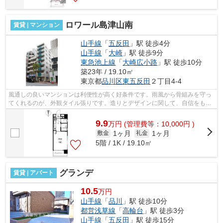
ロワール島津山南
賃貸 | マンション
山手線
「
五反田
」駅 徒歩4分
山手線
「
大崎
」駅 徒歩9分
東急池上線
「
大崎広小路
」駅 徒歩10分
築23年 / 19.10㎡
東京都
品川区
東五反田
２丁目4-4
風通しの良いマンションは利便性が高く好条件です。雨風から骨組みを守っ
てくれるのが、外観タイル張りです。造りとデザインに関して、自信をもっ
て情報を提供できるマンションです。...
9.9
万
円
(管理費等：10,000円 )
1ヶ月
1ヶ月
敷金
礼金
5階 / 1K / 19.10㎡
グランデ
賃貸 | アパート
10.5
万円
山手線
「
品川
」駅 徒歩10分
都営浅草線
「
高輪台
」駅 徒歩3分
山手線
「
五反田
」駅 徒歩15分