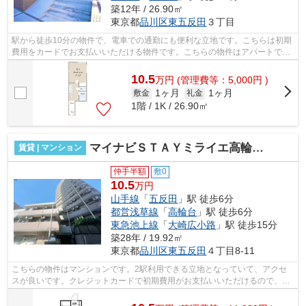
築12年 / 26.90㎡
東京都
品川区
東五反田
３丁目
駅から徒歩10分の物件で、電車での通勤にも便利な立地です。こちらは初期
費用をカードでお支払いいただける物件です。こちらの物件はアパートで
す。物件の個性を外観タイル張りなら引...
10.5
万
円
(管理費等：5,000円 )
1ヶ月
1ヶ月
敷金
礼金
1階 / 1K / 26.90㎡
マイナビＳＴＡＹミライエ高輪台（菱和パレス高輪台）
賃貸 | マンション
仲手半額
敷0
10.5
万円
山手線
「
五反田
」駅 徒歩6分
都営浅草線
「
高輪台
」駅 徒歩6分
東急池上線
「
大崎広小路
」駅 徒歩15分
築28年 / 19.92㎡
東京都
品川区
東五反田
４丁目8-11
こちらの物件はマンションです。2駅利用できる立地となっていて、アクセ
スが良いです。クレジットカードで初期費用がお支払いいただけるので、決
済の手間が軽減できます。夏場は特に涼...