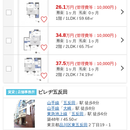
す。夏場の電気代も安く抑えられる通風...
26.1
万
円
(管理費等：10,000円 )
1ヶ月
0ヶ月
敷金
礼金
1階 / 1LDK / 59.68㎡
34.8
万
円
(管理費等：10,000円 )
1ヶ月
1ヶ月
敷金
礼金
2階 / 2LDK / 65.75㎡
37.5
万
円
(管理費等：10,000円 )
1ヶ月
1ヶ月
敷金
礼金
2階 / 2LDK / 74.19㎡
ビレヂ五反田
賃貸 | 店舗事務所
山手線
「
五反田
」駅 徒歩8分
山手線
「
大崎
」駅 徒歩8分
東急池上線
「
五反田
」駅 徒歩6分
築48年 / 45.50㎡
東京都
品川区
東五反田
２丁目19－1