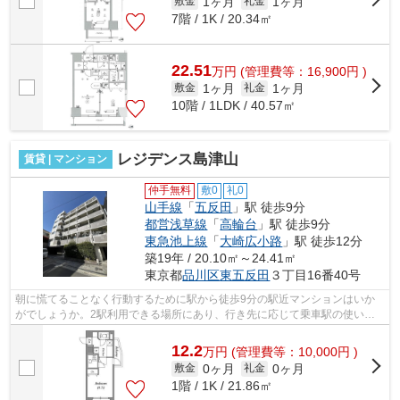
1ヶ月
1ヶ月
敷金
礼金
7階 / 1K / 20.34㎡
22.51
万
円
(管理費等：16,900円 )
1ヶ月
1ヶ月
敷金
礼金
10階 / 1LDK / 40.57㎡
レジデンス島津山
賃貸 | マンション
仲手無料
敷0
礼0
山手線
「
五反田
」駅 徒歩9分
都営浅草線
「
高輪台
」駅 徒歩9分
東急池上線
「
大崎広小路
」駅 徒歩12分
築19年 / 20.10㎡～24.41㎡
東京都
品川区
東五反田
３丁目16番40号
朝に慌てることなく行動するために駅から徒歩9分の駅近マンションはいか
がでしょうか。2駅利用できる場所にあり、行き先に応じて乗車駅の使い分
けができます。通風良好な条件は健康面...
12.2
万
円
(管理費等：10,000円 )
0ヶ月
0ヶ月
敷金
礼金
1階 / 1K / 21.86㎡