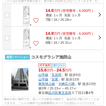
ことには心を癒す効果があり、視力低下の恐れも少なくしてくれます。行き
先に応じて駅を選べる2駅利用可能な物...
14.6
万
円
(管理費等：6,000円 )
1ヶ月
1ヶ月
敷金
礼金
7階 / 1K / 25.28㎡
14.9
万
円
(管理費等：6,000円 )
1ヶ月
1ヶ月
敷金
礼金
8階 / 1K / 25.31㎡
コスモグラシア池田山
賃貸 | マンション
仲手無料
敷0
礼0
15.6
24.5
万円～
万円
山手線
「
五反田
」駅 徒歩5分
山手線
「
目黒
」駅 徒歩12分
東急池上線
「
大崎広小路
」駅 徒歩13分
築3年 / 25.23㎡～45.27㎡
東京都
品川区
東五反田
５丁目21番4号
眺めの良い物件です。高ニーズな駅近の物件で、徒歩5分で駅に行くことが
できます。こちらの物件では初期費用をカードでお支払いいただけます。こ