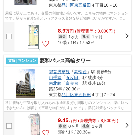
東京都
品川区
東五反田
４丁目10－10
周辺に駅が二つあり、交通の利便性が高いです。こちらの物件はマンション
です。駅から徒歩5分というアクセス良好な駅近物件はいかがですか。こち
らの物件はエレベーター付きです。通風...
8.9
万
円
(管理費等：9,000円 )
1ヶ月
1ヶ月
敷金
礼金
10階 / 1R / 17.53㎡
菱和パレス高輪タワー
賃貸 | マンション
都営浅草線
「
高輪台
」駅 徒歩5分
山手線
「
五反田
」駅 徒歩8分
南北線
「
白金台
」駅 徒歩16分
築25年 / 20.36㎡
東京都
品川区
東五反田
４丁目7－24
常に新鮮な空気を取り入れられる通風良好な間取りのマンション。楽に駅へ
行きたい方には駅まで平坦な物件がおすすめです。防犯対策もバッチリなマ
ンションタイプの物件です。2駅利用で...
9.45
万
円
(管理費等：8,500円 )
0ヶ月
1ヶ月
敷金
礼金
9階 / 1K / 20.36㎡