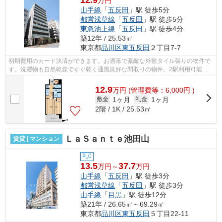
12.9
万円
山手線
「
五反田
」駅 徒歩5分
都営浅草線
「
五反田
」駅 徒歩5分
東急池上線
「
五反田
」駅 徒歩4分
築12年 / 25.53㎡
東京都
品川区
東五反田
２丁目7-7
初期費用のカード決済ができます。お洒落で素敵な外観タイル張りの物件で
す。洗濯物も自然乾燥ですぐ乾く通風良好な間取りの物件。2駅利用可能な
物件で移動範囲が広がります。この物件...
12.9
万
円
(管理費等：6,000円 )
1ヶ月
1ヶ月
敷金
礼金
2階 / 1K / 25.53㎡
ＬａＳａｎｔｅ池田山
賃貸 | マンション
礼0
13.5
37.7
万円～
万円
山手線
「
五反田
」駅 徒歩3分
都営浅草線
「
五反田
」駅 徒歩3分
山手線
「
目黒
」駅 徒歩12分
築21年 / 26.65㎡～69.29㎡
東京都
品川区
東五反田
５丁目22-11