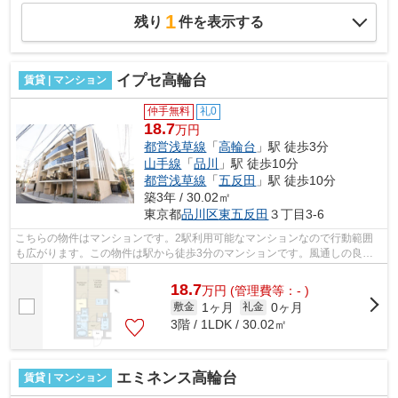
1
残り
件を表示する
イプセ高輪台
賃貸 | マンション
仲手無料
礼0
18.7
万円
都営浅草線
「
高輪台
」駅 徒歩3分
山手線
「
品川
」駅 徒歩10分
都営浅草線
「
五反田
」駅 徒歩10分
築3年 / 30.02㎡
東京都
品川区
東五反田
３丁目3-6
こちらの物件はマンションです。2駅利用可能なマンションなので行動範囲
も広がります。この物件は駅から徒歩3分のマンションです。風通しの良い
マンションは利便性が高く好条件です。...
18.7
万
円
(管理費等：- )
1ヶ月
0ヶ月
敷金
礼金
3階 / 1LDK / 30.02㎡
エミネンス高輪台
賃貸 | マンション