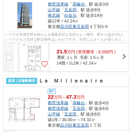
都営浅草線
「
高輪台
」駅 徒歩3分
山手線
「
五反田
」駅 徒歩8分
南北線
「
白金台
」駅 徒歩14分
築12年 / 42.24㎡
東京都
品川区
東五反田
４丁目5-9
いつでも快適空間を味わえる通風良好な気持ちよい物件。駅から徒歩3分と
いうアクセス良好な駅近物件はいかがですか。外壁にはタイルが張られてあ
り、印象的な外観となっています。こち...
21.5
万
円
(管理費等：8,000円 )
1ヶ月
1.5ヶ月
敷金
礼金
14階 / 1LDK / 42.24㎡
Ｌｅ Ｍｉｌｌｅｎａｉｒｅ
賃貸 | 店舗事務所
敷0
22
47.3
万円～
万円
都営浅草線
「
高輪台
」駅 徒歩4分
都営浅草線
「
五反田
」駅 徒歩6分
山手線
「
五反田
」駅 徒歩8分
築1年 / 36.00㎡～74.32㎡
東京都
品川区
東五反田
１丁目