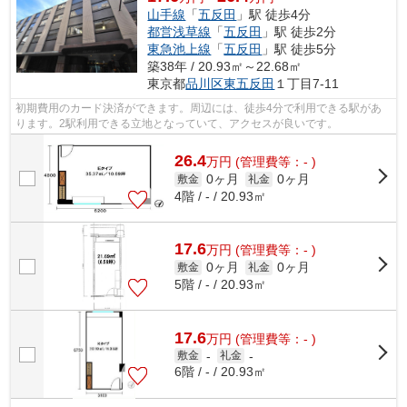
山手線
「
五反田
」駅 徒歩4分
都営浅草線
「
五反田
」駅 徒歩2分
東急池上線
「
五反田
」駅 徒歩5分
築38年 / 20.93㎡～22.68㎡
東京都
品川区
東五反田
１丁目7-11
初期費用のカード決済ができます。周辺には、徒歩4分で利用できる駅があ
ります。2駅利用できる立地となっていて、アクセスが良いです。
26.4
万
円
(管理費等：- )
0ヶ月
0ヶ月
敷金
礼金
4階 / - / 20.93㎡
17.6
万
円
(管理費等：- )
0ヶ月
0ヶ月
敷金
礼金
5階 / - / 20.93㎡
17.6
万
円
(管理費等：- )
敷金
-
礼金
-
6階 / - / 20.93㎡