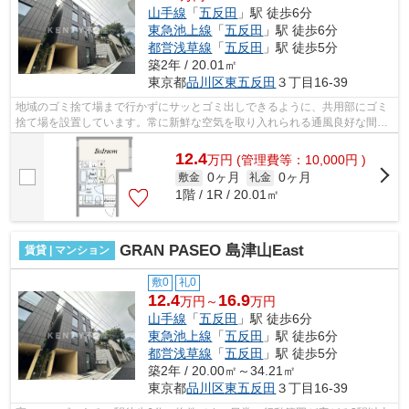
山手線
「
五反田
」駅 徒歩6分
東急池上線
「
五反田
」駅 徒歩6分
都営浅草線
「
五反田
」駅 徒歩5分
築2年 / 20.01㎡
東京都
品川区
東五反田
３丁目16-39
地域のゴミ捨て場まで行かずにサッとゴミ出しできるように、共用部にゴミ
捨て場を設置しています。常に新鮮な空気を取り入れられる通風良好な間取
りの物件。よくお出かけをする方にも...
12.4
万
円
(管理費等：10,000円 )
0ヶ月
0ヶ月
敷金
礼金
1階 / 1R / 20.01㎡
GRAN PASEO 島津山East
賃貸 | マンション
敷0
礼0
12.4
16.9
万円～
万円
山手線
「
五反田
」駅 徒歩6分
東急池上線
「
五反田
」駅 徒歩6分
都営浅草線
「
五反田
」駅 徒歩5分
築2年 / 20.00㎡～34.21㎡
東京都
品川区
東五反田
３丁目16-39