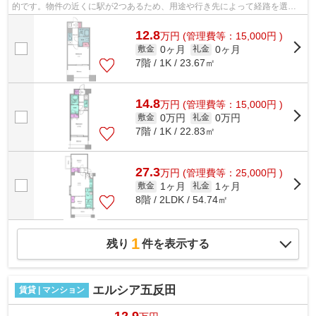
的です。物件の近くに駅が2つあるため、用途や行き先によって経路を選べ
ます。初期費用のカード決済ができます...
12.8
万
円
(管理費等：15,000円 )
0ヶ月
0ヶ月
敷金
礼金
7階 / 1K / 23.67㎡
14.8
万
円
(管理費等：15,000円 )
0万円
0万円
敷金
礼金
7階 / 1K / 22.83㎡
27.3
万
円
(管理費等：25,000円 )
1ヶ月
1ヶ月
敷金
礼金
8階 / 2LDK / 54.74㎡
1
残り
件を表示する
エルシア五反田
賃貸 | マンション