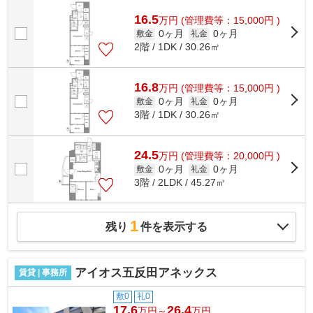
だわり条件、通風良好のシンプルな作り...
16.5
万
円
(管理費等：15,000円 )
0ヶ月
0ヶ月
敷金
礼金
2階 / 1DK / 30.26㎡
16.8
万
円
(管理費等：15,000円 )
0ヶ月
0ヶ月
敷金
礼金
3階 / 1DK / 30.26㎡
24.5
万
円
(管理費等：20,000円 )
0ヶ月
0ヶ月
敷金
礼金
3階 / 2LDK / 45.27㎡
1
残り
件を表示する
アイオス五反田アネックス
賃貸 | 事務所
敷0
礼0
17.6
26.4
万円～
万円