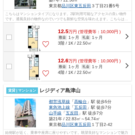
東京都
品川区
東五反田
３丁目21番5号
こちらはマンションタイプになります。2駅利用可能なアクセスの良い物件
です。通風良好の物件なのでいつでも新鮮な空気を味わえます。こちらは初
期費用をカードでお支払いいただける物...
12.5
万
円
(管理費等：10,000円 )
1ヶ月
1ヶ月
敷金
礼金
3階 / 1K / 22.50㎡
12.6
万
円
(管理費等：10,000円 )
1ヶ月
1ヶ月
敷金
礼金
4階 / 1K / 22.50㎡
レジディア島津山
賃貸 | マンション
都営浅草線
「
高輪台
」駅 徒歩5分
東急池上線
「
五反田
」駅 徒歩7分
山手線
「
五反田
」駅 徒歩7分
築21年 / 22.83㎡～54.74㎡
東京都
品川区
東五反田
１丁目2-42
始発駅が近く、乗車中座席に座りやすいです。眺望良好なマンションで魅力