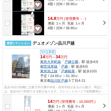
4階 / 2DK / 38.80㎡
14.8
万
円
(管理費等：- )
1ヶ月
1ヶ月
敷金
礼金
4階 / 2DK / 38.80㎡
デュオメゾン品川戸越
賃貸 | マンション
礼0
新築
14
34
万円～
万円
東急大井町線
「
戸越公園
」駅 徒歩4分
都営浅草線
「
戸越
」駅 徒歩6分
東急池上線
「
戸越銀座
」駅 徒歩10分
予定 / 24.65㎡～51.30㎡
東京都
品川区
戸越
５丁目4-21
徒歩18分の距離に文教大学付属中学校・高等学校があるのも魅力。周辺に
は、徒歩4分で利用できる駅があります。クレジットカードで初期費用がお
支払いいただけるので、決済の手間が軽減...
14
万
円
(管理費等：10,000円 )
1ヶ月
0ヶ月
敷金
礼金