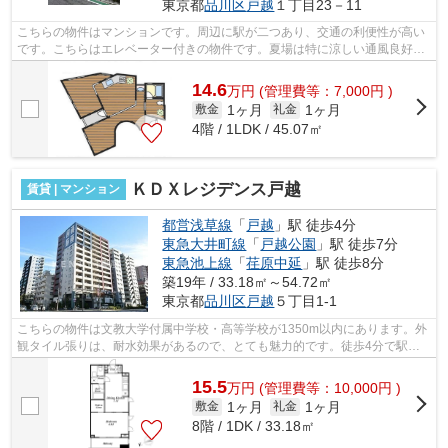
東京都
品川区
戸越
１丁目23－11
こちらの物件はマンションです。周辺に駅が二つあり、交通の利便性が高い
です。こちらはエレベーター付きの物件です。夏場は特に涼しい通風良好な
環境の良い快適空間をどうぞ。外観タ...
14.6
万
円
(管理費等：7,000円 )
1ヶ月
1ヶ月
敷金
礼金
4階 / 1LDK / 45.07㎡
ＫＤＸレジデンス戸越
賃貸 | マンション
都営浅草線
「
戸越
」駅 徒歩4分
東急大井町線
「
戸越公園
」駅 徒歩7分
東急池上線
「
荏原中延
」駅 徒歩8分
築19年 / 33.18㎡～54.72㎡
東京都
品川区
戸越
５丁目1-1
こちらの物件は文教大学付属中学校・高等学校が1350m以内にあります。外
観タイル張りは、耐水効果があるので、とても魅力的です。徒歩4分で駅に
アクセスできる物件です。こちらの物件...
15.5
万
円
(管理費等：10,000円 )
1ヶ月
1ヶ月
敷金
礼金
8階 / 1DK / 33.18㎡