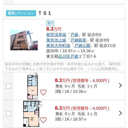
ＴＳ１
賃貸 | マンション
敷0
8.3
万円
都営浅草線
「
戸越
」駅 徒歩8分
東急池上線
「
戸越銀座
」駅 徒歩9分
東急大井町線
「
戸越公園
」駅 徒歩11分
築30年 / 18.97㎡～19.36㎡
東京都
品川区
戸越
２丁目7-6
徒歩24分の距離に文教大学付属中学校・高等学校があるのも魅力。2駅利用
できるので電車をよく使う方におすすめな物件です。こちらは初期費用をカ
ードでお支払いいただける物件です。こ...
8.3
万
円
(管理費等：4,000円 )
0ヶ月
1ヶ月
敷金
礼金
3階 / 1K / 19.36㎡
8.3
万
円
(管理費等：4,000円 )
0ヶ月
1ヶ月
敷金
礼金
3階 / 1K / 18.97㎡