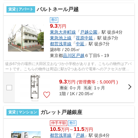
パルトネール戸越
賃貸 | アパート
敷0
9.3
万円
東急大井町線
「
戸越公園
」駅 徒歩4分
東急池上線
「
荏原中延
」駅 徒歩7分
都営浅草線
「
中延
」駅 徒歩7分
築8年 / 20.05㎡
東京都
品川区
戸越
６丁目5－19
徒歩67分の場所に大田区立おなづか小学校があります。こちらの物件はアパ
ートです。こちらの物件は周辺に駅が2つあるので電車へのアクセスが便利
な物件です。初期費用はカードで決済い...
9.3
万
円
(管理費等：5,000円 )
0ヶ月
1ヶ月
敷金
礼金
1階 / 1K / 20.05㎡
ガレット戸越銀座
賃貸 | マンション
仲手半額
敷0
10.5
11.5
万円～
万円
都営浅草線
「
戸越
」駅 徒歩4分