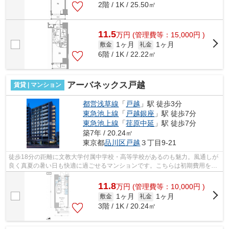
2階 / 1K / 25.50㎡
11.5
万
円
(管理費等：15,000円 )
1ヶ月
1ヶ月
敷金
礼金
6階 / 1K / 22.22㎡
アーバネックス戸越
賃貸 | マンション
都営浅草線
「
戸越
」駅 徒歩3分
東急池上線
「
戸越銀座
」駅 徒歩7分
東急池上線
「
荏原中延
」駅 徒歩7分
築7年 / 20.24㎡
東京都
品川区
戸越
３丁目9-21
徒歩18分の距離に文教大学付属中学校・高等学校があるのも魅力。風通しが
良く真夏の暑い日も快適に過ごせるマンションです。こちらは初期費用をカ
ードでお支払いいただけるマンション...
11.8
万
円
(管理費等：10,000円 )
1ヶ月
1ヶ月
敷金
礼金
3階 / 1K / 20.24㎡