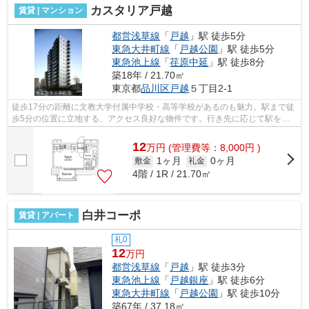
カスタリア戸越
賃貸 | マンション
都営浅草線
「
戸越
」駅 徒歩5分
東急大井町線
「
戸越公園
」駅 徒歩5分
東急池上線
「
荏原中延
」駅 徒歩8分
築18年 / 21.70㎡
東京都
品川区
戸越
５丁目2-1
徒歩17分の距離に文教大学付属中学校・高等学校があるのも魅力。駅まで徒
歩5分の位置に立地する、アクセス良好な物件です。行き先に応じて駅を選
べる2駅利用可能な物件です。高層階の...
12
万
円
(管理費等：8,000円 )
1ヶ月
0ヶ月
敷金
礼金
4階 / 1R / 21.70㎡
白井コーポ
賃貸 | アパート
礼0
12
万円
都営浅草線
「
戸越
」駅 徒歩3分
東急池上線
「
戸越銀座
」駅 徒歩6分
東急大井町線
「
戸越公園
」駅 徒歩10分
築67年 / 37.18㎡