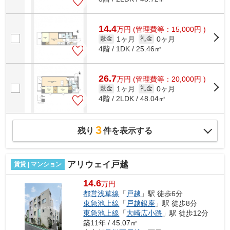
14.4
万
円
(管理費等：15,000円 )
1ヶ月
0ヶ月
敷金
礼金
4階 / 1DK / 25.46㎡
26.7
万
円
(管理費等：20,000円 )
1ヶ月
0ヶ月
敷金
礼金
4階 / 2LDK / 48.04㎡
3
残り
件を表示する
アリウェイ戸越
賃貸 | マンション
14.6
万円
都営浅草線
「
戸越
」駅 徒歩6分
東急池上線
「
戸越銀座
」駅 徒歩8分
東急池上線
「
大崎広小路
」駅 徒歩12分
築11年 / 45.07㎡