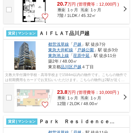
20.7
万
円
(管理費等：12,000円 )
1ヶ月
1ヶ月
敷金
礼金
7階 / 1LDK / 45.32㎡
ＡＩＦＬＡＴ品川戸越
賃貸 | マンション
都営浅草線
「
戸越
」駅 徒歩7分
東急大井町線
「
戸越公園
」駅 徒歩3分
東急池上線
「
荏原中延
」駅 徒歩11分
築2年 / 48.00㎡
東京都
品川区
戸越
４丁目
文教大学付属中学校・高等学校まで1584m以内の物件です。こちらの物件で
は初期費用をカードでお支払いいただけます。こちらの物件は2駅が近くに
あり便利です。防犯対策もバッチリなマ...
23.8
万
円
(管理費等：10,000円 )
1ヶ月
1ヶ月
敷金
礼金
12階 / 2LDK / 48.00㎡
Ｐａｒｋ Ｒｅｓｉｄｅｎｃｅ戸越公園
賃貸 | マンション
都営浅草線
「
戸越
」駅 徒歩11分