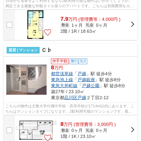
日頃から電車をよく利用するなら2駅利用可能な物件はいかがでしょうか。
満足できる素敵な外観タイル張りのアパートです。こちらは初期費用をカー
ドでお支払いいただける物件です。風通...
7.9
万
円
(管理費等：4,000円 )
1ヶ月
0ヶ月
敷金
礼金
2階 / 1R / 18.63㎡
Ｃ♭
賃貸 | マンション
仲手半額
敷0
礼0
8
万円
都営浅草線
「
戸越
」駅 徒歩4分
東急池上線
「
戸越銀座
」駅 徒歩8分
東急大井町線
「
戸越公園
」駅 徒歩8分
築27年 / 23.10㎡
東京都
品川区
戸越
２丁目2-12
こちらの物件は文教大学付属中学校・高等学校が1714m以内にあります。こ
ちらはマンションタイプになります。2駅利用可能のマンションです。風通
しが良く、熱がこもりにくいので、室内...
8
万
円
(管理費等：3,000円 )
0ヶ月
0ヶ月
敷金
礼金
1階 / 1K / 23.10㎡