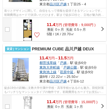
東京都
品川区
戸越
１丁目25－4
造りとデザインに関して、自信をもって情報を提供できるマンションです。
初期費用はカードで決済いただけます。駅まで徒歩13分と、立地が魅力的な
物件です。2駅利用できる場所にあり、...
11.4
万
円
(管理費等：9,000円 )
0ヶ月
0.5ヶ月
敷金
礼金
5階 / 1K / 20.70㎡
PREMIUM CUBE 品川戸越 DEUX
賃貸 | マンション
11.4
11.5
万円～
万円
都営浅草線
「
戸越
」駅 徒歩6分
東急大井町線
「
戸越公園
」駅 徒歩5分
東急池上線
「
荏原中延
」駅 徒歩9分
築8年 / 22.22㎡～25.50㎡
東京都
品川区
戸越
４丁目6-12
徒歩19分の距離に文教大学付属中学校・高等学校があるのも魅力。防犯対策
もバッチリなマンションタイプの物件です。初期費用をカードでお支払いい
ただけるので、カードで決済したい方...
11.4
万
円
(管理費等：15,000円 )
0ヶ月
1ヶ月
敷金
礼金