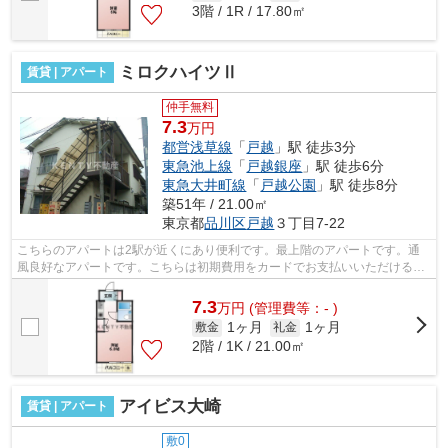
3階 / 1R / 17.80㎡
ミロクハイツⅡ
賃貸 | アパート
仲手無料
7.3
万円
都営浅草線
「
戸越
」駅 徒歩3分
東急池上線
「
戸越銀座
」駅 徒歩6分
東急大井町線
「
戸越公園
」駅 徒歩8分
築51年 / 21.00㎡
東京都
品川区
戸越
３丁目7-22
こちらのアパートは2駅が近くにあり便利です。最上階のアパートです。通
風良好なアパートです。こちらは初期費用をカードでお支払いいただける物
件なので、支払い手続きの手間が省けま...
7.3
万
円
(管理費等：- )
1ヶ月
1ヶ月
敷金
礼金
2階 / 1K / 21.00㎡
アイビス大崎
賃貸 | アパート
敷0