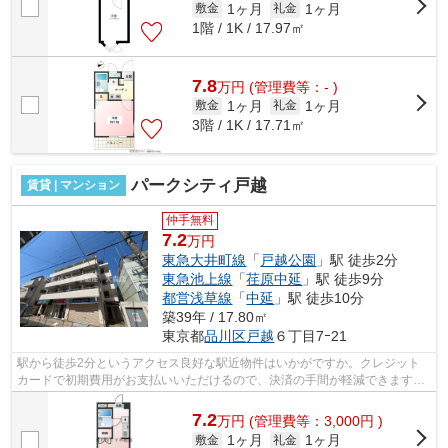
1ヶ月
1ヶ月
敷金
礼金
1階 / 1K / 17.97㎡
7.8
万
円
(管理費等：- )
1ヶ月
1ヶ月
敷金
礼金
3階 / 1K / 17.71㎡
パークシティ戸越
賃貸 | マンション
仲手無料
7.2
万円
東急大井町線
「
戸越公園
」駅 徒歩2分
東急池上線
「
荏原中延
」駅 徒歩9分
都営浅草線
「
中延
」駅 徒歩10分
築39年 / 17.80㎡
東京都
品川区
戸越
６丁目7ｰ21
駅から徒歩2分というアクセス良好な駅近物件はいかがですか。クレジット
カードで初期費用がお支払いいただけるので、決済の手間が軽減できます。
こちらのマンションは2駅が近くにあり...
7.2
万
円
(管理費等：3,000円 )
1ヶ月
1ヶ月
敷金
礼金