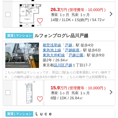
26.3
万
円
(管理費等：10,000円 )
1ヶ月
1ヶ月
敷金
礼金
14階 / 1LDK＋1S(納戸) / 54.72㎡
ルフォンプログレ品川戸越
賃貸 | マンション
都営浅草線
「
戸越
」駅 徒歩4分
東急池上線
「
戸越銀座
」駅 徒歩6分
東急大井町線
「
戸越公園
」駅 徒歩9分
築2年 / 26.84㎡
東京都
品川区
戸越
１丁目17-7
こちらの物件はマンションです。周辺に2駅ありの電車通勤しやすい物件で
す。この物件は駅から徒歩4分の物件です。こちらの物件では初期費用をカ
ードでお支払いいただけます。共用部に...
15.9
万
円
(管理費等：10,000円 )
1ヶ月
1ヶ月
敷金
礼金
8階 / 1DK / 26.84㎡
Ｌｕｃｅ
賃貸 | マンション