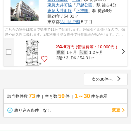
東急大井町線
「
戸越公園
」駅 徒歩4分
東急大井町線
「
下神明
」駅 徒歩9分
築24年 / 54.31㎡
東京都
品川区
戸越
５丁目
こちらの物件は駅まで徒歩で11分で到着します。外観タイル張りなので、強
度や耐久性に優れます。2駅利用可能な物件で移動範囲が広がります。こち
らはマンションタイプになります。気に...
24.6
万
円
(管理費等：10,000円 )
1ヶ月
1.2ヶ月
敷金
礼金
2階 / 3LDK / 54.31㎡
次の30件へ
73
59
1～30
該当物件数
件
空き数
件
件を表示
変更
絞り込み条件：
なし