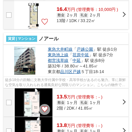
16.4
万
円
(管理費等：10,000円 )
2ヶ月
2ヶ月
敷金
礼金
13階 / 1DK / 33.22㎡
ノアール
賃貸 | マンション
東急大井町線
「
戸越公園
」駅 徒歩1分
東急池上線
「
荏原中延
」駅 徒歩7分
都営浅草線
「
中延
」駅 徒歩8分
築32年 / 38.80㎡～41.85㎡
東京都
品川区
戸越
５丁目18-14
徒歩18分の距離に文教大学付属中学校・高等学校があるのも魅力。常に新鮮
な空気を取り入れられる通風良好な間取りのマンション。こちらの物件では
初期費用をカードでお支払いいただけ...
13.5
万
円
(管理費等：- )
1ヶ月
1ヶ月
敷金
礼金
2階 / 2DK / 41.85㎡
13.8
万
円
(管理費等：- )
1ヶ月
1ヶ月
敷金
礼金