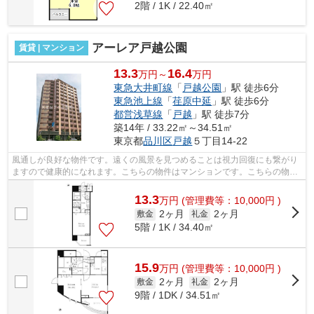
2階 / 1K / 22.40㎡
アーレア戸越公園
賃貸 | マンション
13.3
16.4
万円～
万円
東急大井町線
「
戸越公園
」駅 徒歩6分
東急池上線
「
荏原中延
」駅 徒歩6分
都営浅草線
「
戸越
」駅 徒歩7分
築14年 / 33.22㎡～34.51㎡
東京都
品川区
戸越
５丁目14-22
風通しが良好な物件です。遠くの風景を見つめることは視力回復にも繋がり
ますので健康的になれます。こちらの物件はマンションです。こちらの物件
は2駅が近くにあり便利です。駅から徒...
13.3
万
円
(管理費等：10,000円 )
2ヶ月
2ヶ月
敷金
礼金
5階 / 1K / 34.40㎡
15.9
万
円
(管理費等：10,000円 )
2ヶ月
2ヶ月
敷金
礼金
9階 / 1DK / 34.51㎡