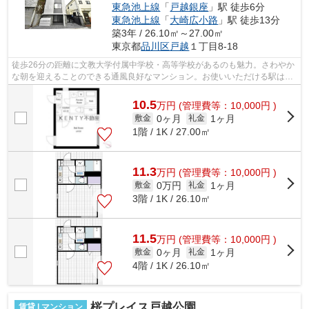
東急池上線
「
戸越銀座
」駅 徒歩6分
東急池上線
「
大崎広小路
」駅 徒歩13分
築3年 / 26.10㎡～27.00㎡
東京都
品川区
戸越
１丁目8-18
徒歩26分の距離に文教大学付属中学校・高等学校があるのも魅力。さわやか
な朝を迎えることのできる通風良好なマンション。お使いいただける駅は2
駅あり、行き先に応じて使い分けができ...
10.5
万
円
(管理費等：10,000円 )
0ヶ月
1ヶ月
敷金
礼金
1階 / 1K / 27.00㎡
11.3
万
円
(管理費等：10,000円 )
0万円
1ヶ月
敷金
礼金
3階 / 1K / 26.10㎡
11.5
万
円
(管理費等：10,000円 )
0ヶ月
1ヶ月
敷金
礼金
4階 / 1K / 26.10㎡
桜プレイス戸越公園
賃貸 | マンション