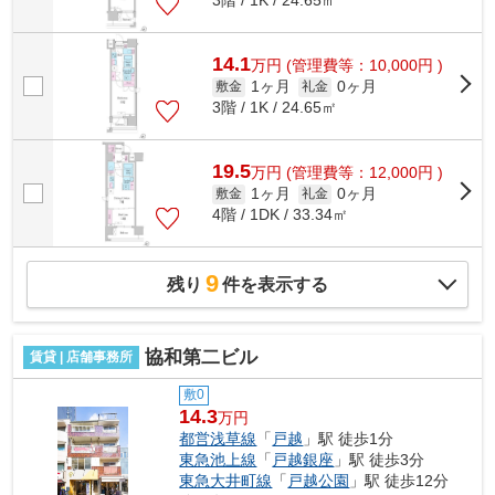
3階 / 1K / 24.65㎡
14.1
万
円
(管理費等：10,000円 )
1ヶ月
0ヶ月
敷金
礼金
3階 / 1K / 24.65㎡
19.5
万
円
(管理費等：12,000円 )
1ヶ月
0ヶ月
敷金
礼金
4階 / 1DK / 33.34㎡
9
残り
件を表示する
協和第二ビル
賃貸 | 店舗事務所
敷0
14.3
万円
都営浅草線
「
戸越
」駅 徒歩1分
東急池上線
「
戸越銀座
」駅 徒歩3分
東急大井町線
「
戸越公園
」駅 徒歩12分