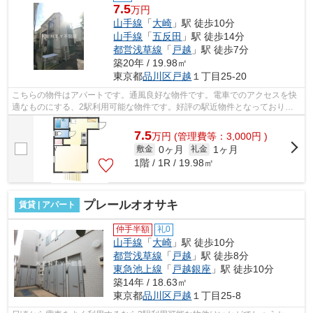
7.5
万円
山手線
「
大崎
」駅 徒歩10分
山手線
「
五反田
」駅 徒歩14分
都営浅草線
「
戸越
」駅 徒歩7分
築20年 / 19.98㎡
東京都
品川区
戸越
１丁目25-20
こちらの物件はアパートです。通風良好な物件です。電車でのアクセスを快
適なものにする、2駅利用可能な物件です。好評の駅近物件となっており、
駅より徒歩10分に立地しています。こち...
7.5
万
円
(管理費等：3,000円 )
0ヶ月
1ヶ月
敷金
礼金
1階 / 1R / 19.98㎡
プレールオオサキ
賃貸 | アパート
仲手半額
礼0
山手線
「
大崎
」駅 徒歩10分
都営浅草線
「
戸越
」駅 徒歩8分
東急池上線
「
戸越銀座
」駅 徒歩10分
築14年 / 18.63㎡
東京都
品川区
戸越
１丁目25-8