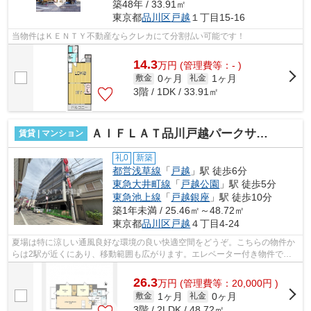
築48年 / 33.91㎡
東京都
品川区
戸越
１丁目15-16
当物件はＫＥＮＴＹ不動産ならクレカにて分割払い可能です！
14.3
万
円
(管理費等：- )
0ヶ月
1ヶ月
敷金
礼金
3階 / 1DK / 33.91㎡
ＡＩＦＬＡＴ品川戸越パークサイド
賃貸 | マンション
礼0
新築
都営浅草線
「
戸越
」駅 徒歩6分
東急大井町線
「
戸越公園
」駅 徒歩5分
東急池上線
「
戸越銀座
」駅 徒歩10分
築1年未満 / 25.46㎡～48.72㎡
東京都
品川区
戸越
４丁目4-24
夏場は特に涼しい通風良好な環境の良い快適空間をどうぞ。こちらの物件か
らは2駅が近くにあり、移動範囲も広がります。エレベーター付き物件で
す。こちらの物件はマンションです。初期...
26.3
万
円
(管理費等：20,000円 )
1ヶ月
0ヶ月
敷金
礼金
3階 / 2LDK / 48.72㎡