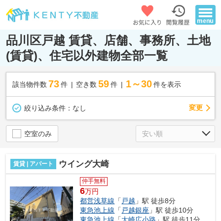
品川区戸越 賃貸、店舗、事務所、土地
(賃貸)、住宅以外建物全部一覧
73
59
1～30
該当物件数
件
空き数
件
件を表示
変更
絞り込み条件：
なし
空室のみ
ウイング大崎
賃貸 | アパート
仲手無料
6
万円
都営浅草線
「
戸越
」駅 徒歩8分
東急池上線
「
戸越銀座
」駅 徒歩10分
東急池上線
「
大崎広小路
」駅 徒歩11分