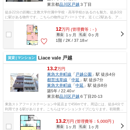
東京都
品川区
戸越
３丁目
徒歩22分の距離に文教大学付属中学校・高等学校があるのも魅力。徒歩3分
に駅がある物件です。こちらの物件はアパートです。近くに2駅ある、アク
セスが良い物件です。クレジットカード...
12
万
円
(管理費等：- )
1ヶ月
0ヶ月
敷金
礼金
1階 / 2K / 37.18㎡
Liace vale 戸越
賃貸 | マンション
13.2
万円
東急大井町線
「
戸越公園
」駅 徒歩4分
都営浅草線
「
中延
」駅 徒歩7分
東急大井町線
「
中延
」駅 徒歩8分
築5年 / 22.40㎡
東京都
品川区
戸越
６丁目20-13
東急ストアフードステーション中延店まで456mです。周辺には、徒歩4分で
利用できる駅があります。こちらはマンションタイプになります。初期費用
をカードでお支払いいただけるので、カ...
13.2
万
円
(管理費等：5,000円 )
1ヶ月
1ヶ月
敷金
礼金