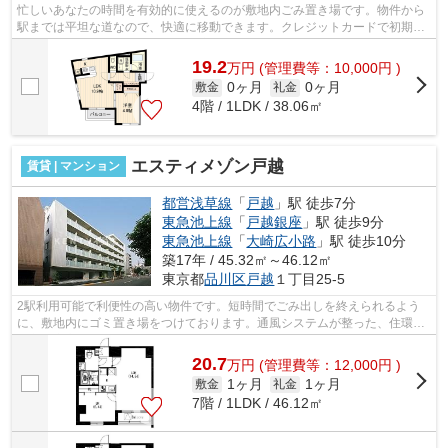
忙しいあなたの時間を有効的に使えるのが敷地内ごみ置き場です。物件から
駅までは平坦な道なので、快適に移動できます。クレジットカードで初期費
用がお支払いいただけるので、決済の...
19.2
万
円
(管理費等：10,000円 )
0ヶ月
0ヶ月
敷金
礼金
4階 / 1LDK / 38.06㎡
エスティメゾン戸越
賃貸 | マンション
都営浅草線
「
戸越
」駅 徒歩7分
東急池上線
「
戸越銀座
」駅 徒歩9分
東急池上線
「
大崎広小路
」駅 徒歩10分
築17年 / 45.32㎡～46.12㎡
東京都
品川区
戸越
１丁目25-5
2駅利用可能で利便性の高い物件です。短時間でごみ出しを終えられるよう
に、敷地内にゴミ置き場をつけております。通風システムが整った、住環境
の良い安心の物件です。こちらの物件で...
20.7
万
円
(管理費等：12,000円 )
1ヶ月
1ヶ月
敷金
礼金
7階 / 1LDK / 46.12㎡