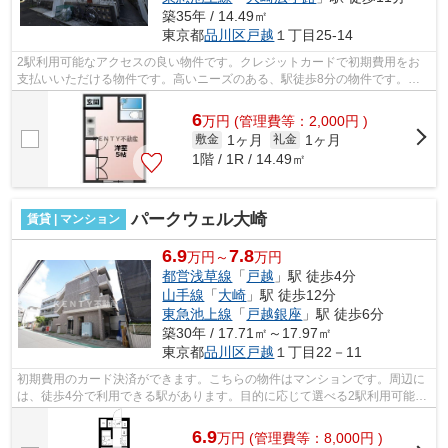
築35年 / 14.49㎡
東京都
品川区
戸越
１丁目25-14
2駅利用可能なアクセスの良い物件です。クレジットカードで初期費用をお
支払いいただける物件です。高いニーズのある、駅徒歩8分の物件です。こ
ちらの物件はアパートです。当社イチオ...
6
万
円
(管理費等：2,000円 )
1ヶ月
1ヶ月
敷金
礼金
1階 / 1R / 14.49㎡
パークウェル大崎
賃貸 | マンション
6.9
7.8
万円～
万円
都営浅草線
「
戸越
」駅 徒歩4分
山手線
「
大崎
」駅 徒歩12分
東急池上線
「
戸越銀座
」駅 徒歩6分
築30年 / 17.71㎡～17.97㎡
東京都
品川区
戸越
１丁目22－11
初期費用のカード決済ができます。こちらの物件はマンションです。周辺に
は、徒歩4分で利用できる駅があります。目的に応じて選べる2駅利用可能な
物件です。空気の入れ替えができる風...
6.9
万
円
(管理費等：8,000円 )