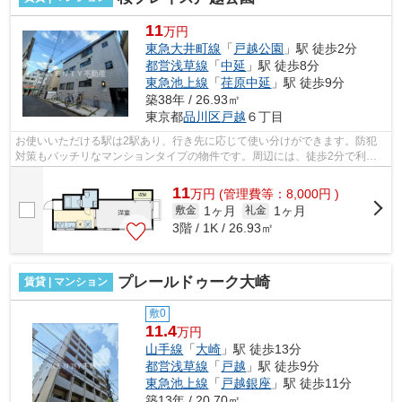
11
万円
東急大井町線
「
戸越公園
」駅 徒歩2分
都営浅草線
「
中延
」駅 徒歩8分
東急池上線
「
荏原中延
」駅 徒歩9分
築38年 / 26.93㎡
東京都
品川区
戸越
６丁目
お使いいただける駅は2駅あり、行き先に応じて使い分けができます。防犯
対策もバッチリなマンションタイプの物件です。周辺には、徒歩2分で利用
できる駅があります。初期費用のカード...
11
万
円
(管理費等：8,000円 )
1ヶ月
1ヶ月
敷金
礼金
3階 / 1K / 26.93㎡
プレールドゥーク大崎
賃貸 | マンション
敷0
11.4
万円
山手線
「
大崎
」駅 徒歩13分
都営浅草線
「
戸越
」駅 徒歩9分
東急池上線
「
戸越銀座
」駅 徒歩11分
築13年 / 20.70㎡