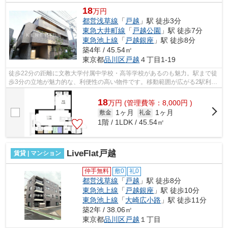
18
万円
都営浅草線
「
戸越
」駅 徒歩3分
東急大井町線
「
戸越公園
」駅 徒歩7分
東急池上線
「
戸越銀座
」駅 徒歩8分
築4年 / 45.54㎡
東京都
品川区
戸越
４丁目1-19
徒歩22分の距離に文教大学付属中学校・高等学校があるのも魅力。駅まで徒
歩3分の立地が魅力的な、利便性の高い物件です。移動範囲が広がる2駅利用
可能な物件です。敷地内ごみ置き場が...
18
万
円
(管理費等：8,000円 )
1ヶ月
1ヶ月
敷金
礼金
1階 / 1LDK / 45.54㎡
LiveFlat戸越
賃貸 | マンション
仲手無料
敷0
礼0
都営浅草線
「
戸越
」駅 徒歩8分
東急池上線
「
戸越銀座
」駅 徒歩10分
東急池上線
「
大崎広小路
」駅 徒歩11分
築2年 / 38.06㎡
東京都
品川区
戸越
１丁目