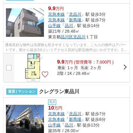
9.9
万円
京急本線
「
北品川
」駅 徒歩3分
京急本線
「
新馬場
」駅 徒歩7分
山手線
「
品川
」駅 徒歩14分
築21年 / 28.48㎡
東京都
品川区
北品川
１丁目
通風良好な物件は洗濯物も乾きやすくなっています。こちらの物件はアパー
トです。駅から徒歩3分というアクセス良好な駅近物件はいかがですか。2駅
利用できる場所にあり、行き先に合わ...
9.9
万
円
(管理費等：7,000円 )
1ヶ月
2ヶ月
敷金
礼金
2階 / 1K / 28.48㎡
クレグラン東品川
賃貸 | マンション
礼0
10
万円
京急本線
「
北品川
」駅 徒歩7分
京急本線
「
新馬場
」駅 徒歩8分
山手線
「
品川
」駅 徒歩13分
築35年 / 28.00㎡