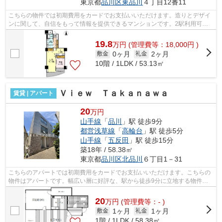
東京都
品川区
東品川
４丁目12番11
こちらの物件では初期費用をカードでお支払いいただけます。造りとデザイ
ンに関して、自信をもって情報を提供できるマンションです。2駅利用可物
件なので、よく電車を利用する方にピッ...
19.8
万
円
(管理費等：18,000円 )
0ヶ月
2ヶ月
敷金
礼金
10階 / 1LDK / 53.13㎡
Ｖｉｅｗ Ｔａｋａｎａｗａ
賃貸 | アパート
20
万円
山手線
「
品川
」駅 徒歩9分
都営浅草線
「
高輪台
」駅 徒歩5分
山手線
「
五反田
」駅 徒歩15分
築18年 / 58.38㎡
東京都
品川区
北品川
６丁目1－31
こちらのアパートでは初期費用をカードでお支払いいただけます。こちらの
物件はアパートです。幅広い層に好評な、駅から徒歩9分に立地する物件で
す。目的に応じて選べる2駅利用可能な...
20
万
円
(管理費等：- )
1ヶ月
1ヶ月
敷金
礼金
1階 / 1LDK / 58.38㎡