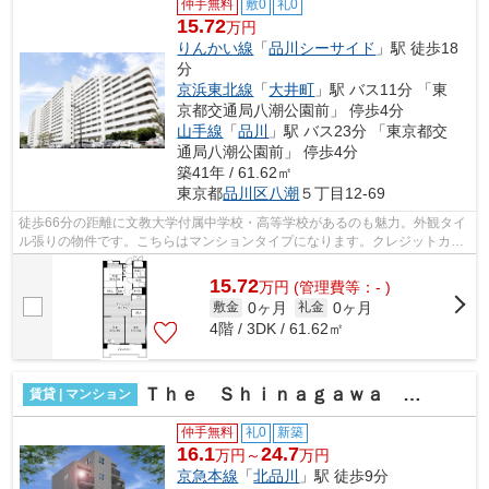
仲手無料
敷0
礼0
15.72
万円
りんかい線
「
品川シーサイド
」駅 徒歩18
分
京浜東北線
「
大井町
」駅 バス11分 「東
京都交通局八潮公園前」 停歩4分
山手線
「
品川
」駅 バス23分 「東京都交
通局八潮公園前」 停歩4分
築41年 / 61.62㎡
東京都
品川区
八潮
５丁目12-69
徒歩66分の距離に文教大学付属中学校・高等学校があるのも魅力。外観タイ
ル張りの物件です。こちらはマンションタイプになります。クレジットカー
ドで初期費用をお支払いいただける物...
15.72
万
円
(管理費等：- )
0ヶ月
0ヶ月
敷金
礼金
4階 / 3DK / 61.62㎡
Ｔｈｅ Ｓｈｉｎａｇａｗａ Ｅａｓｔ Ｒｅｓｉｄｅｎｃｅ
賃貸 | マンション
仲手無料
礼0
新築
16.1
24.7
万円～
万円
京急本線
「
北品川
」駅 徒歩9分