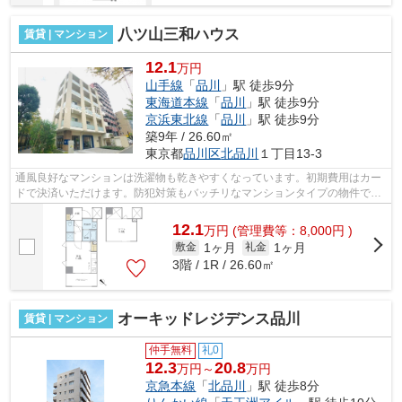
八ツ山三和ハウス
賃貸 | マンション
12.1
万円
山手線
「
品川
」駅 徒歩9分
東海道本線
「
品川
」駅 徒歩9分
京浜東北線
「
品川
」駅 徒歩9分
築9年 / 26.60㎡
東京都
品川区
北品川
１丁目13-3
通風良好なマンションは洗濯物も乾きやすくなっています。初期費用はカー
ドで決済いただけます。防犯対策もバッチリなマンションタイプの物件で
す。2駅利用可能で利便性の高い物件です...
12.1
万
円
(管理費等：8,000円 )
1ヶ月
1ヶ月
敷金
礼金
3階 / 1R / 26.60㎡
オーキッドレジデンス品川
賃貸 | マンション
仲手無料
礼0
12.3
20.8
万円～
万円
京急本線
「
北品川
」駅 徒歩8分