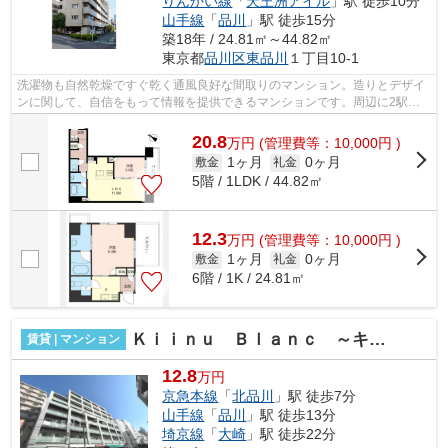
りんかい線
「
天王洲アイル
」駅 徒歩10分
山手線
「
品川
」駅 徒歩15分
築18年 / 24.81㎡～44.82㎡
東京都
品川区
東品川
１丁目10-1
洗濯物も自然乾燥ですぐ乾く通風良好な間取りのマンション。造りとデザイ
ンに関して、自信をもって情報を提供できるマンションです。周辺に2駅あ
りの電車通勤しやすいマンションです。...
20.8
万
円
(管理費等：10,000円 )
1ヶ月
0ヶ月
敷金
礼金
5階 / 1LDK / 44.82㎡
12.3
万
円
(管理費等：10,000円 )
1ヶ月
0ヶ月
敷金
礼金
6階 / 1K / 24.81㎡
Ｋｉｉｎｕ Ｂｌａｎｃ ～キーヌ・ブラン～
賃貸 | マンション
12.8
万円
京急本線
「
北品川
」駅 徒歩7分
山手線
「
品川
」駅 徒歩13分
埼京線
「
大崎
」駅 徒歩22分