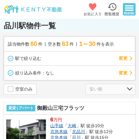
品川駅物件一覧
60
63
1～30
該当物件数
件
空き数
件
件を表示
駅で絞り込む
変更
変更
絞り込み条件：
なし
空室のみ
御殿山三宅フラッツ
賃貸 | アパート
6
万円
山手線
「
大崎
」駅 徒歩10分
京急本線
「
北品川
」駅 徒歩12分
京急本線
「
品川
」駅 徒歩15分