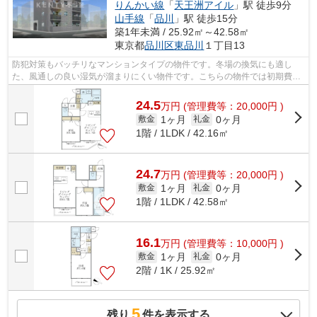
りんかい線
「
天王洲アイル
」駅 徒歩9分
山手線
「
品川
」駅 徒歩15分
築1年未満 / 25.92㎡～42.58㎡
東京都
品川区
東品川
１丁目13
防犯対策もバッチリなマンションタイプの物件です。冬場の換気にも適し
た、風通しの良い湿気が溜まりにくい物件です。こちらの物件では初期費用
をカードでお支払いいただけます。2駅利...
24.5
万
円
(管理費等：20,000円 )
1ヶ月
0ヶ月
敷金
礼金
1階 / 1LDK / 42.16㎡
24.7
万
円
(管理費等：20,000円 )
1ヶ月
0ヶ月
敷金
礼金
1階 / 1LDK / 42.58㎡
16.1
万
円
(管理費等：10,000円 )
1ヶ月
0ヶ月
敷金
礼金
2階 / 1K / 25.92㎡
5
残り
件を表示する