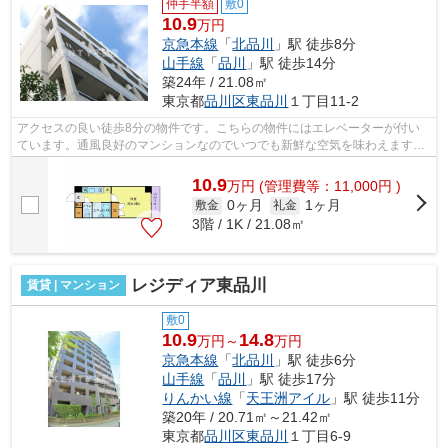
仲手半額
敷0
10.9
万円
京急本線
「
北品川
」駅 徒歩8分
山手線
「
品川
」駅 徒歩14分
築24年 / 21.08㎡
東京都
品川区
東品川
１丁目11-2
アクセスの良い徒歩8分の物件です。こちらの物件にはエレベーターが付い
ています。通風良好のマンションなのでいつでも新鮮な空気を味わえます。
こちらは初期費用をカードでお支払いい...
10.9
万
円
(管理費等：11,000円 )
0ヶ月
1ヶ月
敷金
礼金
3階 / 1K / 21.08㎡
レジディア東品川
賃貸 | マンション
敷0
10.9
14.8
万円～
万円
京急本線
「
北品川
」駅 徒歩6分
山手線
「
品川
」駅 徒歩17分
りんかい線
「
天王洲アイル
」駅 徒歩11分
築20年 / 20.71㎡～21.42㎡
東京都
品川区
東品川
１丁目6-9