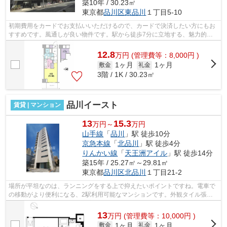
築10年 / 30.23㎡
東京都
品川区
東品川
１丁目5-10
初期費用をカードでお支払いいただけるので、カードで決済したい方にもお
すすめです。風通しが良い物件です。駅から徒歩7分に立地する、魅力的な
駅近物件です。防犯対策もバッチリなマ...
12.8
万
円
(管理費等：8,000円 )
1ヶ月
1ヶ月
敷金
礼金
3階 / 1K / 30.23㎡
品川イースト
賃貸 | マンション
13
15.3
万円～
万円
山手線
「
品川
」駅 徒歩10分
京急本線
「
北品川
」駅 徒歩4分
りんかい線
「
天王洲アイル
」駅 徒歩14分
築15年 / 25.27㎡～29.81㎡
東京都
品川区
北品川
１丁目21-2
場所が平坦なのは、ランニングをする上で抑えたいポイントですね。電車で
の移動がより便利になる、2駅利用可能なマンションです。外観タイル張り
は、手入れを考えれば決して高価ではあ...
13
万
円
(管理費等：10,000円 )
1ヶ月
1ヶ月
敷金
礼金