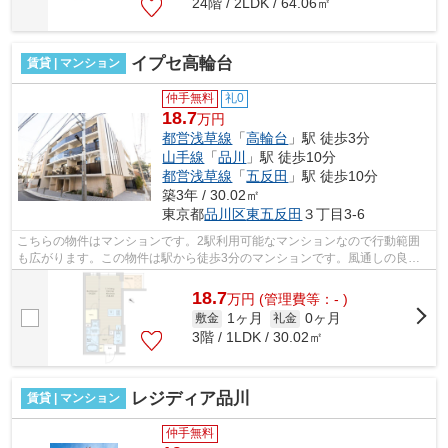
24階 / 2LDK / 64.06㎡
イプセ高輪台
賃貸 | マンション
仲手無料
礼0
18.7
万円
都営浅草線
「
高輪台
」駅 徒歩3分
山手線
「
品川
」駅 徒歩10分
都営浅草線
「
五反田
」駅 徒歩10分
築3年 / 30.02㎡
東京都
品川区
東五反田
３丁目3-6
こちらの物件はマンションです。2駅利用可能なマンションなので行動範囲
も広がります。この物件は駅から徒歩3分のマンションです。風通しの良い
マンションは利便性が高く好条件です。...
18.7
万
円
(管理費等：- )
1ヶ月
0ヶ月
敷金
礼金
3階 / 1LDK / 30.02㎡
レジディア品川
賃貸 | マンション
仲手無料