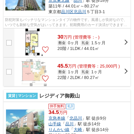
京浜東北線
「
品川
」駅 徒歩18分
築11年 / 44.01㎡～80.27㎡
東京都
品川区
北品川
５丁目3-1
防犯対策もバッチリなマンションタイプの物件です。風通しが良好なので、
いつでも新鮮な空気がはいってきます。初期費用のカード決済ができます。
駅から徒歩6分の物件なら、駅前のお買...
30
万
円
(管理費等：- )
0ヶ月
1.5ヶ月
敷金
礼金
20階 / 1LDK / 44.01㎡
45.5
万
円
(管理費等：25,000円 )
1ヶ月
1ヶ月
敷金
礼金
22階 / 2LDK / 80.27㎡
レジディア御殿山
賃貸 | マンション
仲手無料
礼0
34.5
万円
京急本線
「
北品川
」駅 徒歩9分
山手線
「
品川
」駅 徒歩14分
りんかい線
「
大崎
」駅 徒歩14分