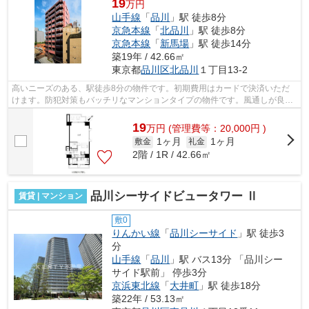
19
万円
山手線
「
品川
」駅 徒歩8分
京急本線
「
北品川
」駅 徒歩8分
京急本線
「
新馬場
」駅 徒歩14分
築19年 / 42.66㎡
東京都
品川区
北品川
１丁目13-2
高いニーズのある、駅徒歩8分の物件です。初期費用はカードで決済いただ
けます。防犯対策もバッチリなマンションタイプの物件です。風通しが良好
な物件です。眺望良好なマンションはこ...
19
万
円
(管理費等：20,000円 )
1ヶ月
1ヶ月
敷金
礼金
2階 / 1R / 42.66㎡
品川シーサイドビュータワー Ⅱ
賃貸 | マンション
敷0
りんかい線
「
品川シーサイド
」駅 徒歩3
分
山手線
「
品川
」駅 バス13分 「品川シー
サイド駅前」 停歩3分
京浜東北線
「
大井町
」駅 徒歩18分
築22年 / 53.13㎡