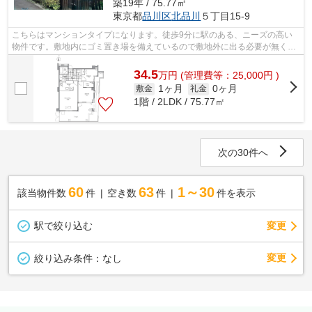
築19年 / 75.77㎡
東京都
品川区
北品川
５丁目15-9
こちらはマンションタイプになります。徒歩9分に駅のある、ニーズの高い
物件です。敷地内にゴミ置き場を備えているので敷地外に出る必要が無く、
ごみ出しが短時間で終わります。こちら...
34.5
万
円
(管理費等：25,000円 )
1ヶ月
0ヶ月
敷金
礼金
1階 / 2LDK / 75.77㎡
次の30件へ
60
63
1～30
該当物件数
件
空き数
件
件を表示
駅で絞り込む
変更
変更
絞り込み条件：
なし