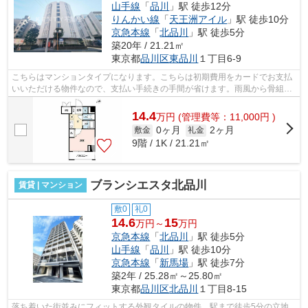
山手線
「
品川
」駅 徒歩12分
りんかい線
「
天王洲アイル
」駅 徒歩10分
京急本線
「
北品川
」駅 徒歩5分
築20年 / 21.21㎡
東京都
品川区
東品川
１丁目6-9
こちらはマンションタイプになります。こちらは初期費用をカードでお支払
いいただける物件なので、支払い手続きの手間が省けます。雨風から骨組み
を守ってくれるのが、外観タイル張り...
14.4
万
円
(管理費等：11,000円 )
0ヶ月
2ヶ月
敷金
礼金
9階 / 1K / 21.21㎡
ブランシエスタ北品川
賃貸 | マンション
敷0
礼0
14.6
15
万円～
万円
京急本線
「
北品川
」駅 徒歩5分
山手線
「
品川
」駅 徒歩10分
京急本線
「
新馬場
」駅 徒歩7分
築2年 / 25.28㎡～25.80㎡
東京都
品川区
北品川
１丁目8-15
落ち着いた街並みにフィットする外観タイルの物件。駅まで徒歩5分の立地