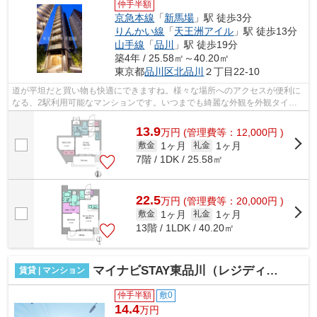
仲手半額
京急本線
「
新馬場
」駅 徒歩3分
りんかい線
「
天王洲アイル
」駅 徒歩13分
山手線
「
品川
」駅 徒歩19分
築4年 / 25.58㎡～40.20㎡
東京都
品川区
北品川
２丁目22-10
道が平坦だと買い物も快適にできますね。様々な場所へのアクセスが便利に
なる、2駅利用可能なマンションです。いつまでも綺麗な外観を外観タイル
張りで保つことができます。防犯対策も...
13.9
万
円
(管理費等：12,000円 )
1ヶ月
1ヶ月
敷金
礼金
7階 / 1DK / 25.58㎡
22.5
万
円
(管理費等：20,000円 )
1ヶ月
1ヶ月
敷金
礼金
13階 / 1LDK / 40.20㎡
マイナビSTAY東品川（レジディア東品川）
賃貸 | マンション
仲手半額
敷0
14.4
万円