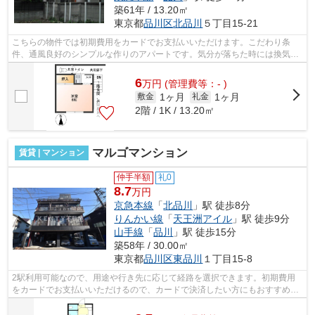
築61年 / 13.20㎡
東京都
品川区
北品川
５丁目15-21
こちらの物件では初期費用をカードでお支払いいただけます。こだわり条
件、通風良好のシンプルな作りのアパートです。気分が落ちた時には換気で
リフレッシュしましょう。徒歩10分に駅...
6
万
円
(管理費等：- )
1ヶ月
1ヶ月
敷金
礼金
2階 / 1K / 13.20㎡
マルゴマンション
賃貸 | マンション
仲手半額
礼0
8.7
万円
京急本線
「
北品川
」駅 徒歩8分
りんかい線
「
天王洲アイル
」駅 徒歩9分
山手線
「
品川
」駅 徒歩15分
築58年 / 30.00㎡
東京都
品川区
東品川
１丁目15-8
2駅利用可能なので、用途や行き先に応じて経路を選択できます。初期費用
をカードでお支払いいただけるので、カードで決済したい方にもおすすめで
す。造りとデザインに関して、自信をも...