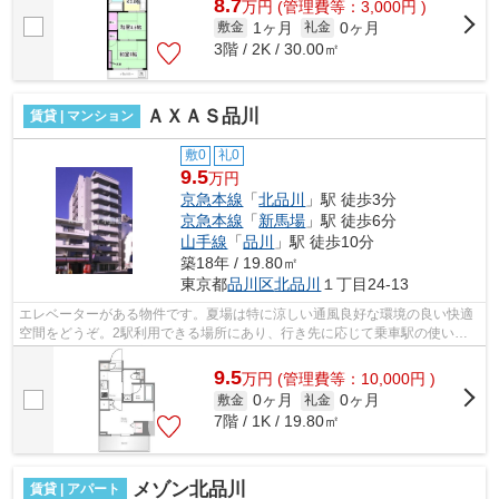
8.7
万
円
(管理費等：3,000円 )
1ヶ月
0ヶ月
敷金
礼金
3階 / 2K / 30.00㎡
ＡＸＡＳ品川
賃貸 | マンション
敷0
礼0
9.5
万円
京急本線
「
北品川
」駅 徒歩3分
京急本線
「
新馬場
」駅 徒歩6分
山手線
「
品川
」駅 徒歩10分
築18年 / 19.80㎡
東京都
品川区
北品川
１丁目24-13
エレベーターがある物件です。夏場は特に涼しい通風良好な環境の良い快適
空間をどうぞ。2駅利用できる場所にあり、行き先に応じて乗車駅の使い分
けができます。防犯対策もバッチリなマ...
9.5
万
円
(管理費等：10,000円 )
0ヶ月
0ヶ月
敷金
礼金
7階 / 1K / 19.80㎡
メゾン北品川
賃貸 | アパート