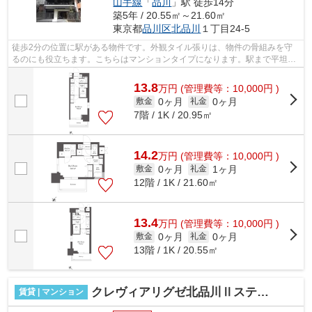
山手線
「
品川
」駅 徒歩14分
築5年 / 20.55㎡～21.60㎡
東京都
品川区
北品川
１丁目24-5
徒歩2分の位置に駅がある物件です。外観タイル張りは、物件の骨組みを守
るのにも役立ちます。こちらはマンションタイプになります。駅まで平坦な
場所に位置する物件で、自転車をよく使...
13.8
万
円
(管理費等：10,000円 )
0ヶ月
0ヶ月
敷金
礼金
7階 / 1K / 20.95㎡
14.2
万
円
(管理費等：10,000円 )
0ヶ月
1ヶ月
敷金
礼金
12階 / 1K / 21.60㎡
13.4
万
円
(管理費等：10,000円 )
0ヶ月
0ヶ月
敷金
礼金
13階 / 1K / 20.55㎡
クレヴィアリグゼ北品川Ⅱステーションコート
賃貸 | マンション