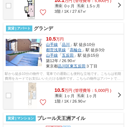
10.1
万
円
(管理費等：5,800円 )
0ヶ月
1.5ヶ月
敷金
礼金
3階 / 1K / 27.67㎡
グランデ
賃貸 | アパート
10.5
万円
山手線
「
品川
」駅 徒歩10分
都営浅草線
「
高輪台
」駅 徒歩3分
山手線
「
五反田
」駅 徒歩15分
築12年 / 26.90㎡
東京都
品川区
東五反田
３丁目
駅から徒歩10分の物件で、電車での通勤にも便利な立地です。こちらは初期
費用をカードでお支払いいただける物件です。こちらの物件はアパートで
す。物件の個性を外観タイル張りなら引...
10.5
万
円
(管理費等：5,000円 )
1ヶ月
1ヶ月
敷金
礼金
1階 / 1K / 26.90㎡
プレール天王洲アイル
賃貸 | マンション