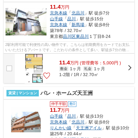
11.4
万円
京急本線
「
北品川
」駅 徒歩7分
山手線
「
品川
」駅 徒歩15分
京急本線
「
新馬場
」駅 徒歩8分
築78年 / 32.70㎡
東京都
品川区
東品川
１丁目8-24
2駅利用可能で利便性の高い物件です。こちらは初期費用をカードでお支払
いいただけるアパートです。こだわりの条件として多い、駅徒歩7分の物件
です。最上階のアパートです。四季折々...
11.4
万
円
(管理費等：5,000円 )
1ヶ月
1ヶ月
敷金
礼金
1-2階 / 1R / 32.70㎡
パレ・ホームズ天王洲
賃貸 | マンション
仲手半額
敷0
11.7
万円
山手線
「
品川
」駅 徒歩13分
京急本線
「
北品川
」駅 徒歩8分
りんかい線
「
天王洲アイル
」駅 徒歩10分
築25年 / 20.44㎡