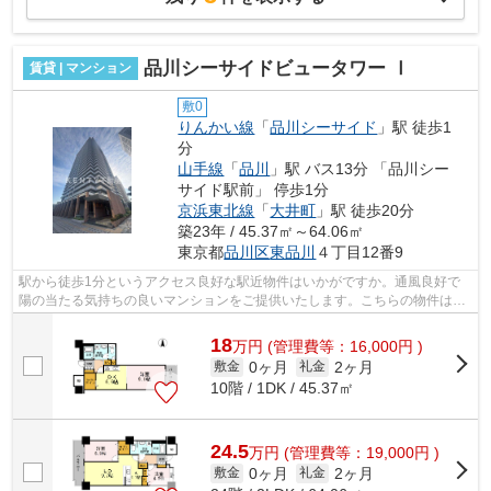
品川シーサイドビュータワー Ⅰ
賃貸 | マンション
敷0
りんかい線
「
品川シーサイド
」駅 徒歩1
分
山手線
「
品川
」駅 バス13分 「品川シー
サイド駅前」 停歩1分
京浜東北線
「
大井町
」駅 徒歩20分
築23年 / 45.37㎡～64.06㎡
東京都
品川区
東品川
４丁目12番9
駅から徒歩1分というアクセス良好な駅近物件はいかがですか。通風良好で
陽の当たる気持ちの良いマンションをご提供いたします。こちらの物件はエ
レベーター付きです。初期費用のカード...
18
万
円
(管理費等：16,000円 )
0ヶ月
2ヶ月
敷金
礼金
10階 / 1DK / 45.37㎡
24.5
万
円
(管理費等：19,000円 )
0ヶ月
2ヶ月
敷金
礼金