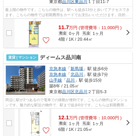
東京都
品川区
東品川
１丁目11-7
最上階の物件です。こちらの物件は、駅へも徒歩13分と歩いてアクセスでき
ます。こちらの物件では初期費用をカードでお支払いいただけます。目的に
応じて選べる2駅利用可能なマンション...
11.7
万
円
(管理費等：11,000円 )
0ヶ月
1ヶ月
敷金
礼金
4階 / 1K / 20.44㎡
ディームス品川南
賃貸 | マンション
京急本線
「
新馬場
」駅 徒歩6分
京急本線
「
北品川
」駅 徒歩7分
山手線
「
品川
」駅 徒歩15分
築8年 / 21.05㎡
東京都
品川区
北品川
２丁目5-3
周辺に駅が2つあるので電車での移動が便利です。こちらの物件はマンショ
ンです。魅力的な駅近の物件で、駅まで徒歩6分です。こちらは初期費用を
カードでお支払いいただけるマンション...
12.1
万
円
(管理費等：10,000円 )
1ヶ月
1ヶ月
敷金
礼金
6階 / 1K / 21.05㎡