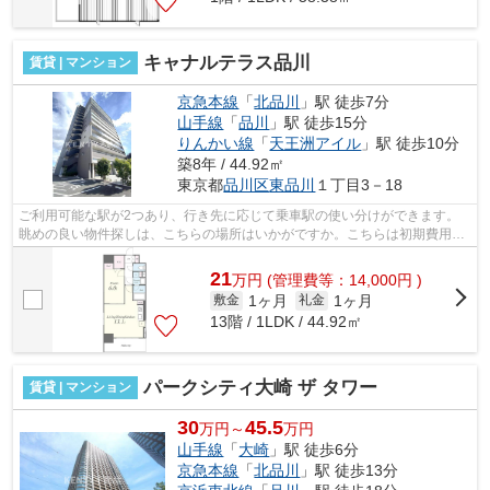
キャナルテラス品川
賃貸 | マンション
京急本線
「
北品川
」駅 徒歩7分
山手線
「
品川
」駅 徒歩15分
りんかい線
「
天王洲アイル
」駅 徒歩10分
築8年 / 44.92㎡
東京都
品川区
東品川
１丁目3－18
ご利用可能な駅が2つあり、行き先に応じて乗車駅の使い分けができます。
眺めの良い物件探しは、こちらの場所はいかがですか。こちらは初期費用を
カードでお支払いいただける物件です。...
21
万
円
(管理費等：14,000円 )
1ヶ月
1ヶ月
敷金
礼金
13階 / 1LDK / 44.92㎡
パークシティ大崎 ザ タワー
賃貸 | マンション
30
45.5
万円～
万円
山手線
「
大崎
」駅 徒歩6分
京急本線
「
北品川
」駅 徒歩13分