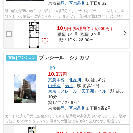
東京都
品川区
東品川
１丁目8-32
魅力的な駅近の物件で、駅まで徒歩7分です。造りとデザインに関して、自
信をもって情報を提供できるマンションです。初期費用はカードで決済いた
だけます。風通しが良く真夏の暑い日も...
10
万
円
(管理費等：5,000円 )
1ヶ月
0ヶ月
敷金
礼金
1階 / 1DK / 28.00㎡
プレジール シナガワ
賃貸 | マンション
敷0
10.1
万円
京急本線
「
北品川
」駅 徒歩8分
山手線
「
品川
」駅 徒歩16分
東京モノレール
「
天王洲アイル
」駅 徒歩
10分
築17年 / 27.67㎡
東京都
品川区
東品川
１丁目9番2号
カード決済で手元にお金がなくても初期費用や家賃支払いができます。駅か
ら徒歩8分のマンションで、電車での通勤にも便利な立地です。風通しが良
く、湿気やカビの心配が少ないマンショ...