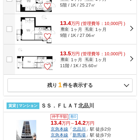
5階 / 1K / 25.27㎡
13.4
万
円
(管理費等：10,000円 )
1ヶ月
1ヶ月
敷金
礼金
9階 / 1K / 27.06㎡
13.5
万
円
(管理費等：10,000円 )
1ヶ月
1ヶ月
敷金
礼金
11階 / 1K / 25.60㎡
1
残り
件を表示する
ＳＳ．ＦＬＡＴ北品川
賃貸 | マンション
仲手半額
敷0
13.4
14.2
万円～
万円
京急本線
「
北品川
」駅 徒歩2分
京急本線
「
新馬場
」駅 徒歩7分