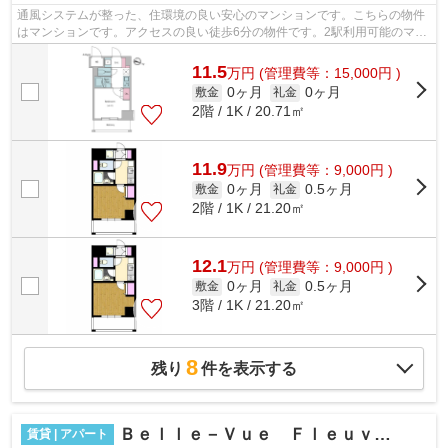
通風システムが整った、住環境の良い安心のマンションです。こちらの物件
はマンションです。アクセスの良い徒歩6分の物件です。2駅利用可能のマン
ションです。外壁にはタイルが張られ...
11.5
万
円
(管理費等：15,000円 )
0ヶ月
0ヶ月
敷金
礼金
2階 / 1K / 20.71㎡
11.9
万
円
(管理費等：9,000円 )
0ヶ月
0.5ヶ月
敷金
礼金
2階 / 1K / 21.20㎡
12.1
万
円
(管理費等：9,000円 )
0ヶ月
0.5ヶ月
敷金
礼金
3階 / 1K / 21.20㎡
8
残り
件を表示する
Ｂｅｌｌｅ－Ｖｕｅ Ｆｌｅｕｖｅ Ａ棟
賃貸 | アパート