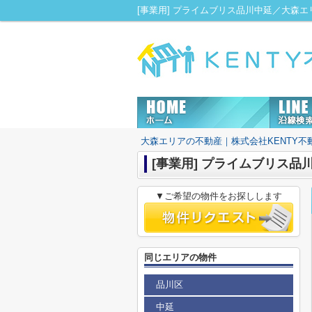
[事業用] プライムブリス品川中延／大森
大森エリアの不動産｜株式会社KENTY不
[事業用] プライムブリス品
▼ご希望の物件をお探しします
同じエリアの物件
品川区
中延