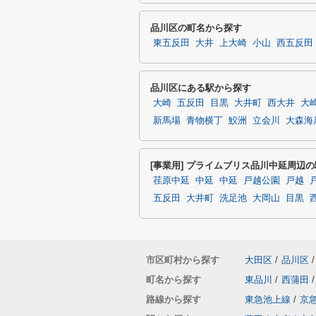
品川区の町名から探す
東五反田
大井
上大崎
小山
西五反田
品川区にある駅から探す
大崎
五反田
目黒
大井町
西大井
大
新馬場
青物横丁
鮫洲
立会川
大森海
[事業用] プライムブリス品川中延周辺
荏原中延
中延
中延
戸越公園
戸越
五反田
大井町
洗足池
大岡山
目黒
市区町村から探す
大田区
/
品川区
/
町名から探す
東品川
/
西蒲田
/
路線から探す
東急池上線
/
京