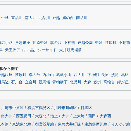
中延
東品川
南大井
北品川
戸越
旗の台
南品川
崎広小路
戸越銀座
荏原中延
旗の台
下神明
戸越公園
中延
荏原町
不動前
岸
天王洲アイル
品川シーサイド
大井競馬場前
の駅から探す
戸越銀座
荏原町
旗の台
西小山
武蔵小山
西大井
下神明
長原
洗足
馬込
西馬込
石川台
立会川
新馬場
青物横丁
北品川
大森
鮫洲
高輪台
緑が丘
川崎市中原区
/
横浜市鶴見区
/
川崎市川崎区
/
目黒区
南大井
/
西五反田
/
大森北
/
池上
/
大井
/
上大崎
/
蒲田
/
大森西
急本線
/
京浜東北線
/
都営浅草線
/
東急大井町線
/
東急多摩川線
/
りんかい線