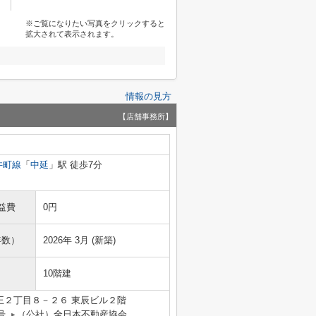
※ご覧になりたい写真をクリックすると
拡大されて表示されます。
情報の見方
【店舗事務所】
井町線
「
中延
」駅 徒歩7分
益費
0円
年数）
2026年 3月 (新築)
10階建
王２丁目８－２６ 東辰ビル２階
号
（公社）全日本不動産協会