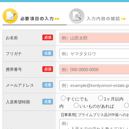
お名前
必須
フリガナ
任意
携帯番号
必須
メールアドレス
任意
すぐにでも
1ヶ月以内
入居希望時期
任意
内
いいものがあれば
【[事業用] プライムブリス品川中延への