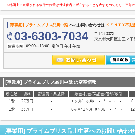
※地図上に表示される物件の位置は付近住所に所在することを表すものであり、実際
[事業用] プライムブリス品川中延
へのお問い合わせは
ＫＥＮＴＹ不動
03-6303-7034
〒143-0023
東京都大田区山王２丁
09:00～18:00 定休日:年末年始
[事業用] プライムブリス品川中延
の空室情報
所在階
賃料
管理費・共益費
敷金/礼金/保証金/償却/敷引
1階
22万円
-
/
/
/
/
6
6ヶ月
1ヶ月
-
-
-
1階
33万円
-
/
/
/
/
12
6ヶ月
1ヶ月
0ヶ月
-
-
[事業用] プライムブリス品川中延
へのお問い合わ