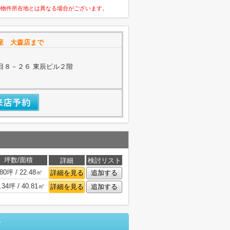
の物件所在地とは異なる場合がございます。
産 大森店まで
目８－２６ 東辰ビル２階
坪数/面積
詳細
検討リスト
.80坪 / 22.48㎡
詳細を見る
追加する
.34坪 / 40.81㎡
詳細を見る
追加する
せ