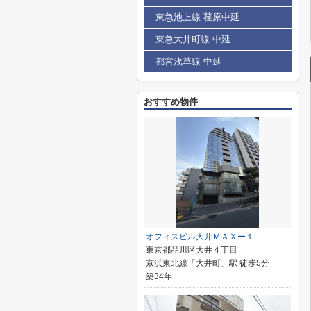
東急池上線 荏原中延
東急大井町線 中延
都営浅草線 中延
おすすめ物件
オフィスビル大井ＭＡＸー１
東京都品川区大井４丁目
京浜東北線「大井町」駅 徒歩5分
築34年