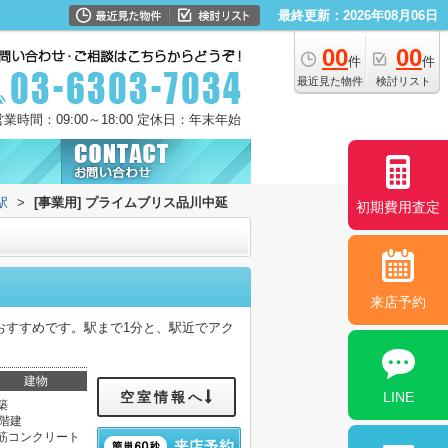
最終更新：2026年08月06日
00
00
件
件
最近見た物件
検討リスト
営業時間：09:00～18:00 定休日：年末年始
駅
>
[事業用] プライムブリス品川中延
初期費用査定
来店予約
おすすめです。駅まで1分と、駅近でアク
建物
空室情報へ
LINE
築
0階建
筋コンクリート