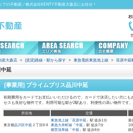
エリアの不動産／株式会社KENTY不動産大森店にお任せ！
動産大森店
>
(賃貸)路線・駅から探す
>
東急電鉄東急池上線
>
荏原中延
川中延
[事業用] プライムブリス品川中延
初期費用をカードでお支払いいただけるので、カードで決済したい方にも
セスも良好な物件です。利用可能な駅が2駅あり、利便性の高い物件です。
所在地
交通
東急池上線
「
荏原中延
」駅 徒歩1分
新
東京都
品川区
中延
２丁目9-9
東急大井町線
「
中延
」駅 徒歩7分
1
都営浅草線
「
中延
」駅 徒歩8分
鉄