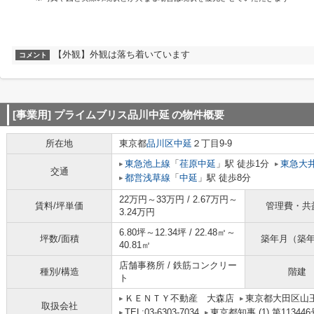
【外観】外観は落ち着いています
コメント
[事業用] プライムブリス品川中延
の物件概要
所在地
東京都
品川区
中延
２丁目9-9
東急池上線
「
荏原中延
」駅 徒歩1分
東急大
交通
都営浅草線
「
中延
」駅 徒歩8分
22万円～33万円 / 2.67万円～
賃料/坪単価
管理費・共
3.24万円
6.80坪～12.34坪 / 22.48㎡～
坪数/面積
築年月（築
40.81㎡
店舗事務所 / 鉄筋コンクリー
種別/構造
階建
ト
ＫＥＮＴＹ不動産 大森店
東京都大田区山
取扱会社
TEL:03-6303-7034
東京都知事 (1) 第113446