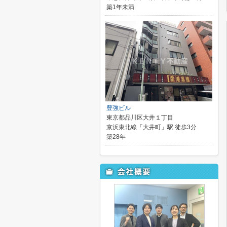
築1年未満
豊強ビル
東京都品川区大井１丁目
京浜東北線「大井町」駅 徒歩3分
築28年