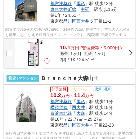
都営浅草線
「
馬込
」駅 徒歩12分
東急大井町線
「
中延
」駅 徒歩15分
築1年 / 24.51㎡
東京都
品川区
西大井
５丁目11-1
駅まで徒歩5分の立地が魅力的な、利便性の高い物件です。空気の入れ替え
も簡単におこなえる通風良好のマンションです。2駅利用可能でアクセスの
良いマンションです。こちらは初期費用...
10.1
万
円
(管理費等：6,000円 )
1ヶ月
1ヶ月
敷金
礼金
2階 / 1K / 24.51㎡
Ｂｒａｎｃｈｅ大森山王
賃貸 | マンション
仲手無料
フリーレント
敷0
礼0
10.2
11.4
万円～
万円
都営浅草線
「
馬込
」駅 徒歩11分
横須賀線
「
西大井
」駅 徒歩15分
京浜東北線
「
大森
」駅 徒歩14分
築18年 / 22.77㎡～29.27㎡
東京都
品川区
西大井
４丁目22-23
銀行窓口での用事も楽にできる(みずほ銀行馬込支店まで徒歩4分)。夏場の電
気代も安く抑えられる通風良好で快適なマンションです。2駅利用可物件な