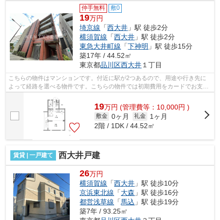
仲手無料
敷0
19
万円
埼京線
「
西大井
」駅 徒歩2分
横須賀線
「
西大井
」駅 徒歩2分
東急大井町線
「
下神明
」駅 徒歩15分
築17年 / 44.52㎡
東京都
品川区
西大井
１丁目
こちらの物件はマンションです。付近に駅が2つあるので、用途や行き先に
よって経路を選べる物件です。こちらの物件では初期費用をカードでお支払
いいただけます。駅まで徒歩2分の立地...
19
万
円
(管理費等：10,000円 )
0ヶ月
1ヶ月
敷金
礼金
2階 / 1DK / 44.52㎡
西大井戸建
賃貸 | 一戸建て
26
万円
横須賀線
「
西大井
」駅 徒歩10分
京浜東北線
「
大森
」駅 徒歩16分
都営浅草線
「
馬込
」駅 徒歩19分
築7年 / 93.25㎡