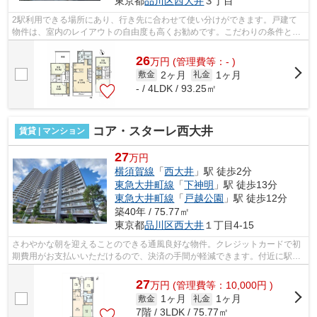
東京都
品川区
西大井
３丁目
2駅利用できる場所にあり、行き先に合わせて使い分けができます。戸建て
物件は、室内のレイアウトの自由度も高くお勧めです。こだわりの条件とし
て多い、駅徒歩10分の物件です。こちら...
26
万
円
(管理費等：- )
2ヶ月
1ヶ月
敷金
礼金
- / 4LDK / 93.25㎡
コア・スターレ西大井
賃貸 | マンション
27
万円
横須賀線
「
西大井
」駅 徒歩2分
東急大井町線
「
下神明
」駅 徒歩13分
東急大井町線
「
戸越公園
」駅 徒歩12分
築40年 / 75.77㎡
東京都
品川区
西大井
１丁目4-15
さわやかな朝を迎えることのできる通風良好な物件。クレジットカードで初
期費用がお支払いいただけるので、決済の手間が軽減できます。付近に駅が
2駅あり、行き先に応じて使い分けがで...
27
万
円
(管理費等：10,000円 )
1ヶ月
1ヶ月
敷金
礼金
7階 / 3LDK / 75.77㎡