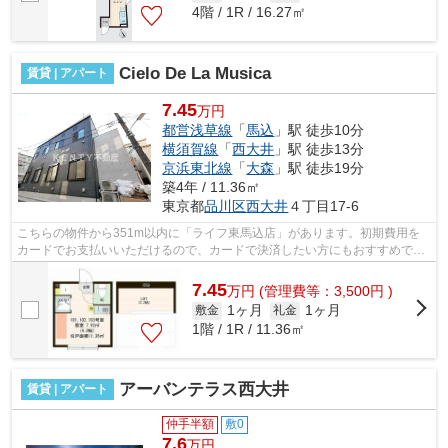
4階 / 1R / 16.27㎡
Cielo De La Musica
賃貸 | アパート
7.45
万円
都営浅草線
「
馬込
」駅 徒歩10分
横須賀線
「
西大井
」駅 徒歩13分
京浜東北線
「
大森
」駅 徒歩19分
築4年 / 11.36㎡
東京都
品川区
西大井
４丁目17-6
こちらの物件から351m以内に「ライフ東馬込店」があります。初期費用を
カードでお支払いいただけるので、カードで決済したい方にもおすすめで
す。2駅利用可能でアクセスの良いアパート...
7.45
万
円
(管理費等：3,500円 )
1ヶ月
1ヶ月
敷金
礼金
1階 / 1R / 11.36㎡
アーバンテラス西大井
賃貸 | アパート
仲手半額
敷0
7.6
万円