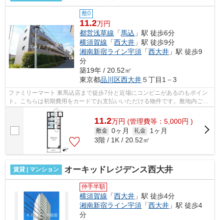
敷0
11.2
万円
都営浅草線
「
馬込
」駅 徒歩6分
横須賀線
「
西大井
」駅 徒歩9分
湘南新宿ライン宇須
「
西大井
」駅 徒歩9
分
築19年 / 20.52㎡
東京都
品川区
西大井
５丁目1－3
ファミリーマート 東馬込店まで徒歩7分と近場にコンビニがあるのもポイン
ト。こちらは初期費用をカードでお支払いいただける物件です。敷地内ごみ
置き場は、忙しいあなたにとってマス...
11.2
万
円
(管理費等：5,000円 )
0ヶ月
1ヶ月
敷金
礼金
3階 / 1K / 20.52㎡
オーキッドレジデンス西大井
賃貸 | マンション
仲手半額
横須賀線
「
西大井
」駅 徒歩4分
湘南新宿ライン宇須
「
西大井
」駅 徒歩4
分