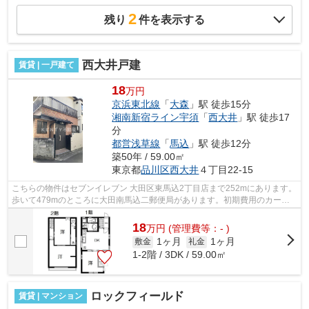
2
残り
件を表示する
西大井戸建
賃貸 | 一戸建て
18
万円
京浜東北線
「
大森
」駅 徒歩15分
湘南新宿ライン宇須
「
西大井
」駅 徒歩17
分
都営浅草線
「
馬込
」駅 徒歩12分
築50年 / 59.00㎡
東京都
品川区
西大井
４丁目22-15
こちらの物件はセブンイレブン 大田区東馬込2丁目店まで252mにあります。
歩いて479mのところに大田南馬込二郵便局があります。初期費用のカード
決済ができます。2駅利用できる場所にあ...
18
万
円
(管理費等：- )
1ヶ月
1ヶ月
敷金
礼金
1-2階 / 3DK / 59.00㎡
ロックフィールド
賃貸 | マンション