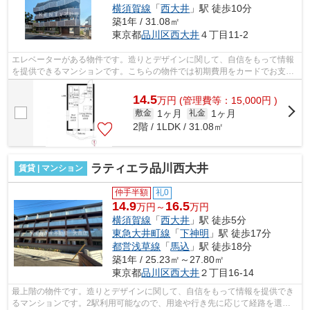
横須賀線
「
西大井
」駅 徒歩10分
築1年 / 31.08㎡
東京都
品川区
西大井
４丁目11-2
エレベーターがある物件です。造りとデザインに関して、自信をもって情報
を提供できるマンションです。こちらの物件では初期費用をカードでお支払
いいただけます。アクセスの良い徒歩1...
14.5
万
円
(管理費等：15,000円 )
1ヶ月
1ヶ月
敷金
礼金
2階 / 1LDK / 31.08㎡
ラティエラ品川西大井
賃貸 | マンション
仲手半額
礼0
14.9
16.5
万円～
万円
横須賀線
「
西大井
」駅 徒歩5分
東急大井町線
「
下神明
」駅 徒歩17分
都営浅草線
「
馬込
」駅 徒歩18分
築1年 / 25.23㎡～27.80㎡
東京都
品川区
西大井
２丁目16-14
最上階の物件です。造りとデザインに関して、自信をもって情報を提供でき
るマンションです。2駅利用可能なので、用途や行き先に応じて経路を選択