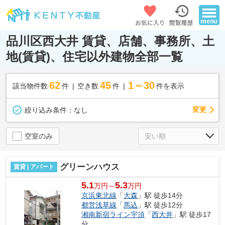
品川区西大井 賃貸、店舗、事務所、土
地(賃貸)、住宅以外建物全部一覧
62
45
1～30
該当物件数
件
空き数
件
件を表示
変更
絞り込み条件：
なし
空室のみ
グリーンハウス
賃貸 | アパート
5.1
5.3
万円～
万円
京浜東北線
「
大森
」駅 徒歩14分
都営浅草線
「
馬込
」駅 徒歩12分
湘南新宿ライン宇須
「
西大井
」駅 徒歩17
分