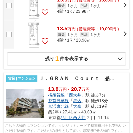
万
円
(管理費等：10,000円 )
1ヶ月
1ヶ月
敷金
礼金
4階 / 1K / 23.98㎡
13.5
万
円
(管理費等：10,000円 )
1ヶ月
1ヶ月
敷金
礼金
4階 / 1R / 23.98㎡
1
残り
件を表示する
Ｊ．ＧＲＡＮ Ｃｏｕｒｔ 品川西大井ＥＡＳＴ
賃貸 | マンション
13.8
20.7
万円～
万円
横須賀線
「
西大井
」駅 徒歩7分
都営浅草線
「
馬込
」駅 徒歩18分
京浜東北線
「
大森
」駅 徒歩19分
築2年 / 27.41㎡～40.60㎡
東京都
品川区
西大井
２丁目11-14
こちらの物件はマンションです。クレジットカードで初期費用をお支払いい
ただける物件です。こだわりの条件として多い、駅徒歩7分の物件です。敷