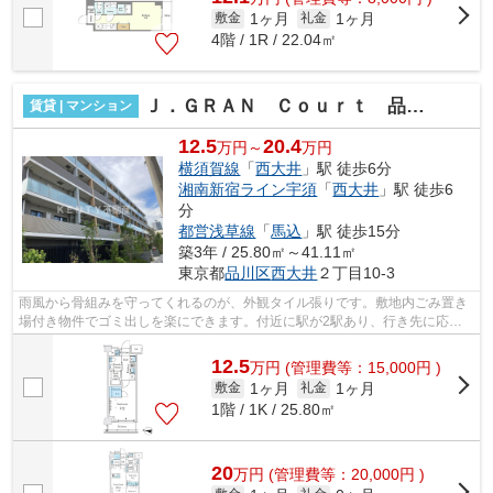
1ヶ月
1ヶ月
敷金
礼金
4階 / 1R / 22.04㎡
Ｊ．ＧＲＡＮ Ｃｏｕｒｔ 品川西大井ＷＥＳＴ
賃貸 | マンション
12.5
20.4
万円～
万円
横須賀線
「
西大井
」駅 徒歩6分
湘南新宿ライン宇須
「
西大井
」駅 徒歩6
分
都営浅草線
「
馬込
」駅 徒歩15分
築3年 / 25.80㎡～41.11㎡
東京都
品川区
西大井
２丁目10-3
雨風から骨組みを守ってくれるのが、外観タイル張りです。敷地内ごみ置き
場付き物件でゴミ出しを楽にできます。付近に駅が2駅あり、行き先に応じ
て使い分けができます。道が平坦だと買...
12.5
万
円
(管理費等：15,000円 )
1ヶ月
1ヶ月
敷金
礼金
1階 / 1K / 25.80㎡
20
万
円
(管理費等：20,000円 )