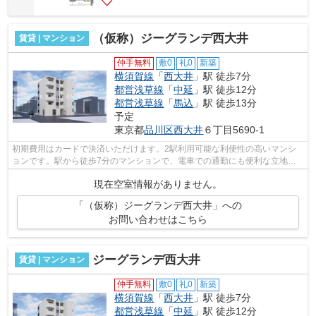
（仮称）ジーグランデ西大井
賃貸 | マンション
仲手無料
敷0
礼0
新築
横須賀線
「
西大井
」駅 徒歩7分
都営浅草線
「
中延
」駅 徒歩12分
都営浅草線
「
馬込
」駅 徒歩13分
予定
東京都
品川区
西大井
６丁目5690-1
初期費用はカードで決済いただけます。2駅利用可能な利便性の高いマンシ
ョンです。駅から徒歩7分のマンションで、電車での通勤にも便利な立地で
す。こちらはマンションタイプになりま...
現在空室情報がありません。
「（仮称）ジーグランデ西大井」への
お問い合わせはこちら
ジーグランデ西大井
賃貸 | マンション
仲手無料
敷0
礼0
新築
横須賀線
「
西大井
」駅 徒歩7分
都営浅草線
「
中延
」駅 徒歩12分