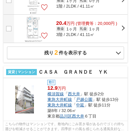
1ヶ月
0ヶ月
敷金
礼金
1階 / 2LDK / 41.11㎡
20.4
万
円
(管理費等：20,000円 )
1ヶ月
1ヶ月
敷金
礼金
3階 / 2LDK / 41.11㎡
2
残り
件を表示する
ＣＡＳＡ ＧＲＡＮＤＥ ＹＫ
賃貸 | マンション
敷0
12.9
万円
横須賀線
「
西大井
」駅 徒歩2分
東急大井町線
「
戸越公園
」駅 徒歩13分
東急大井町線
「
中延
」駅 徒歩11分
築8年 / 32.06㎡
東京都
品川区
西大井
６丁目
こちらの物件はマンションです。敷地内にごみ置き場があるのでゴミの持ち
運びを軽減させることができます。四季折々の風を感じられる通風良好な快