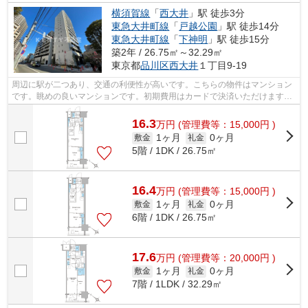
横須賀線
「
西大井
」駅 徒歩3分
東急大井町線
「
戸越公園
」駅 徒歩14分
東急大井町線
「
下神明
」駅 徒歩15分
築2年 / 26.75㎡～32.29㎡
東京都
品川区
西大井
１丁目9-19
周辺に駅が二つあり、交通の利便性が高いです。こちらの物件はマンション
です。眺めの良いマンションです。初期費用はカードで決済いただけます。
おしゃれなあなたには、外観タイル張...
16.3
万
円
(管理費等：15,000円 )
1ヶ月
0ヶ月
敷金
礼金
5階 / 1DK / 26.75㎡
16.4
万
円
(管理費等：15,000円 )
1ヶ月
0ヶ月
敷金
礼金
6階 / 1DK / 26.75㎡
17.6
万
円
(管理費等：20,000円 )
1ヶ月
0ヶ月
敷金
礼金
7階 / 1LDK / 32.29㎡