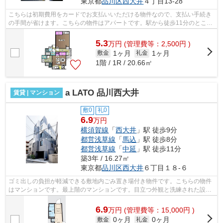
東京都
品川区
西大井
４丁目13-28
こちらは初期費用をカードでお支払いいただける物件なので、支払い手続き
の手間が省けます。こちらの物件はアパートです。駅から徒歩11分のところ
にある物件はいかがでしょうか。行く...
5.3
万
円
(管理費等：2,500円 )
1ヶ月
1ヶ月
敷金
礼金
1階 / 1R / 20.66㎡
a LATO 品川西大井
賃貸 | マンション
敷0
礼0
6.9
万円
横須賀線
「
西大井
」駅 徒歩9分
都営浅草線
「
馬込
」駅 徒歩8分
都営浅草線
「
中延
」駅 徒歩11分
築3年 / 16.27㎡
東京都
品川区
西大井
６丁目１８-６
ゴミ出しの負担が軽減できる敷地内ごみ置き場付き物件です。こちらの物件
はマンションです。最上階のマンションです。目立つ外観と洗練された設計
の内装を持つデザイナーズ。駅徒歩9分...
6.9
万
円
(管理費等：15,000円 )
0ヶ月
0ヶ月
敷金
礼金