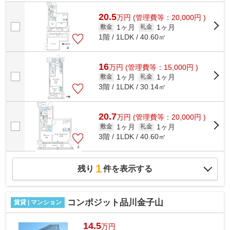
地内ごみ置き場は、簡単にごみ捨てがで...
20.5
万
円
(管理費等：20,000円 )
1ヶ月
1ヶ月
敷金
礼金
1階 / 1LDK / 40.60㎡
16
万
円
(管理費等：15,000円 )
1ヶ月
1ヶ月
敷金
礼金
3階 / 1LDK / 30.14㎡
20.7
万
円
(管理費等：20,000円 )
1ヶ月
1ヶ月
敷金
礼金
3階 / 1LDK / 40.60㎡
1
残り
件を表示する
コンポジット品川金子山
賃貸 | マンション
14.5
万円