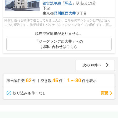
都営浅草線
「
馬込
」駅 徒歩13分
予定
東京都
品川区
西大井
６丁目
陽射し溢れる物件で過ごしてみませんか。こちらのマンションは2駅が近く
にあり便利です。防犯対策もバッチリなマンションタイプの物件です。駅か
ら徒歩7分の位置にある物件なので、ア...
現在空室情報がありません。
「ジーグランデ西大井」への
お問い合わせはこちら
次の30件へ
62
45
1～30
該当物件数
件
空き数
件
件を表示
変更
絞り込み条件：
なし