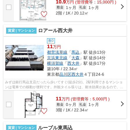
10.9
万
円
(管理費等：15,000円 )
1ヶ月
1ヶ月
敷金
礼金
2階 / 1K / 20.12㎡
ロアール西大井
賃貸 | マンション
敷0
11
万円
都営浅草線
「
馬込
」駅 徒歩13分
京浜東北線
「
大森
」駅 徒歩14分
横須賀線
「
西大井
」駅 徒歩17分
築10年 / 22.34㎡
東京都
品川区
西大井
４丁目24-6
みずほ銀行馬込支店だったら歩いてすぐ(徒歩2分)。2駅利用できるマンショ
ンは電車での移動が便利です。外観タイル張りは、耐水効果があるので、と
ても魅力的です。こちらの物件では初...
11
万
円
(管理費等：5,000円 )
0ヶ月
1ヶ月
敷金
礼金
3階 / 1K / 22.34㎡
ルーブル東馬込
賃貸 | マンション