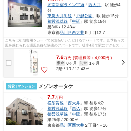
湘南新宿ライン宇須
「
西大井
」駅 徒歩4
分
東急大井町線
「
戸越公園
」駅 徒歩15分
都営浅草線
「
中延
」駅 徒歩15分
築3年 / 12.43㎡
東京都
品川区
西大井
５丁目12-7
こちらは初期費用をカードでお支払いいただけるアパートです。四季折々の
風を感じられる通風良好な快適のアパートです。徒歩4分で駅にアクセスで
きる物件です。最上階のアパートです。...
7.6
万
円
(管理費等：4,000円 )
0ヶ月
1ヶ月
敷金
礼金
2階 / 1R / 12.43㎡
メゾンオータケ
賃貸 | マンション
7.7
万円
横須賀線
「
西大井
」駅 徒歩4分
都営浅草線
「
馬込
」駅 徒歩17分
都営浅草線
「
中延
」駅 徒歩17分
築25年 / 20.00㎡
東京都
品川区
西大井
２丁目4－16