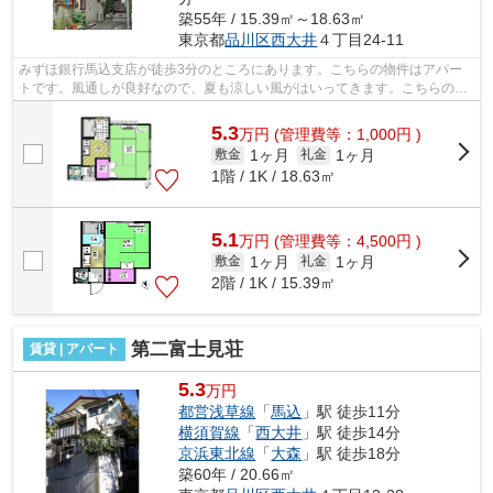
築55年 / 15.39㎡～18.63㎡
東京都
品川区
西大井
４丁目24-11
みずほ銀行馬込支店が徒歩3分のところにあります。こちらの物件はアパー
トです。風通しが良好なので、夏も涼しい風がはいってきます。こちらのア
パートでは初期費用をカードでお支払い...
5.3
万
円
(管理費等：1,000円 )
1ヶ月
1ヶ月
敷金
礼金
1階 / 1K / 18.63㎡
5.1
万
円
(管理費等：4,500円 )
1ヶ月
1ヶ月
敷金
礼金
2階 / 1K / 15.39㎡
第二富士見荘
賃貸 | アパート
5.3
万円
都営浅草線
「
馬込
」駅 徒歩11分
横須賀線
「
西大井
」駅 徒歩14分
京浜東北線
「
大森
」駅 徒歩18分
築60年 / 20.66㎡