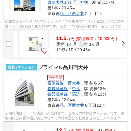
東急大井町線
「
下神明
」駅 徒歩17分
築1年 / 20.45㎡
東京都
品川区
西大井
２丁目4-8
防犯対策もバッチリなマンションタイプの物件です。行く先に応じて経路を
選べる、2駅利用可能な物件です。高ニーズな駅近の物件で、徒歩4分で駅に
行くことができます。こちらは初期費...
11.5
万
円
(管理費等：10,000円 )
1ヶ月
1ヶ月
敷金
礼金
12階 / 1R / 20.45㎡
プライマル品川西大井
賃貸 | マンション
仲手半額
横須賀線
「
西大井
」駅 徒歩5分
都営浅草線
「
中延
」駅 徒歩13分
都営浅草線
「
馬込
」駅 徒歩13分
築7年 / 22.04㎡
東京都
品川区
西大井
６丁目12-4
初期費用はカードで決済いただけます。こちらの物件はマンションです。敷
地内にごみ置き場があるのでゴミの持ち運びを軽減させることができます。
駅が周辺に2つあるので行動範囲が広が...
12.1
万
円
(管理費等：8,000円 )