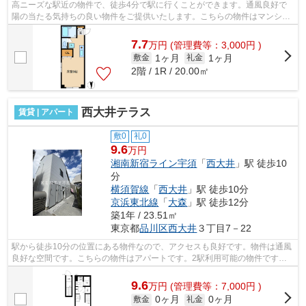
高ニーズな駅近の物件で、徒歩4分で駅に行くことができます。通風良好で
陽の当たる気持ちの良い物件をご提供いたします。こちらの物件はマンショ
ンです。駅が周辺に2つあるので行動範...
7.7
万
円
(管理費等：3,000円 )
1ヶ月
1ヶ月
敷金
礼金
2階 / 1R / 20.00㎡
西大井テラス
賃貸 | アパート
敷0
礼0
9.6
万円
湘南新宿ライン宇須
「
西大井
」駅 徒歩10
分
横須賀線
「
西大井
」駅 徒歩10分
京浜東北線
「
大森
」駅 徒歩12分
築1年 / 23.51㎡
東京都
品川区
西大井
３丁目7－22
駅から徒歩10分の位置にある物件なので、アクセスも良好です。物件は通風
良好な空間です。こちらの物件はアパートです。2駅利用可能の物件です。
クレジットカードで初期費用をお支払い...
9.6
万
円
(管理費等：7,000円 )
0ヶ月
0ヶ月
敷金
礼金