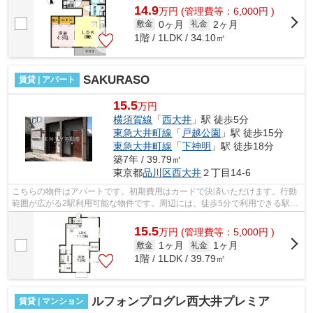
14.9
万
円
(管理費等：6,000円 )
0ヶ月
2ヶ月
敷金
礼金
1階 / 1LDK / 34.10㎡
SAKURASO
賃貸 | アパート
15.5
万円
横須賀線
「
西大井
」駅 徒歩5分
東急大井町線
「
戸越公園
」駅 徒歩15分
東急大井町線
「
下神明
」駅 徒歩18分
築7年 / 39.79㎡
東京都
品川区
西大井
２丁目14-6
こちらの物件はアパートです。初期費用はカードで決済いただけます。行動
範囲が広がる2駅利用可能な物件です。周辺には、徒歩5分で利用できる駅が
あります。洗濯物も自然乾燥ですぐ乾...
15.5
万
円
(管理費等：5,000円 )
1ヶ月
1ヶ月
敷金
礼金
1階 / 1LDK / 39.79㎡
ルフォンプログレ西大井プレミア
賃貸 | マンション