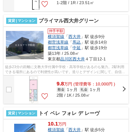
1-2階 / 1R / 23.51㎡
プライマル西大井グリーン
賃貸 | マンション
仲手半額
横須賀線
「
西大井
」駅 徒歩9分
都営浅草線
「
馬込
」駅 徒歩14分
都営浅草線
「
中延
」駅 徒歩19分
築13年 / 25.08㎡
東京都
品川区
西大井
４丁目12-1
徒歩23分の距離に文教大学付属中学校・高等学校があるのも魅力。2駅利用
できる場所にあるので利便性が高いです。造りとデザインに関して、自信を
もって情報を提供できるマンションです...
9.8
万
円
(管理費等：10,000円 )
1ヶ月
1ヶ月
敷金
礼金
2階 / 1K / 25.08㎡
トイ ベレ フォレ デ レーヴ
賃貸 | マンション
10.1
万円
横須賀線
「
西大井
」駅 徒歩5分