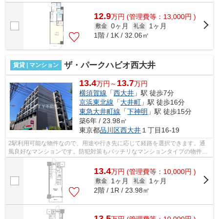
適のマンションです。物件の近くに駅...
12.9
万
円
(管理費等：13,000円 )
0ヶ月
1ヶ月
敷金
礼金
1階 / 1K / 32.06㎡
ザ・パークハビオ西大井
賃貸 | マンション
13.4
13.7
万円～
万円
横須賀線
「
西大井
」駅 徒歩7分
京浜東北線
「
大井町
」駅 徒歩16分
東急大井町線
「
下神明
」駅 徒歩15分
築6年 / 23.98㎡
東京都
品川区
西大井
１丁目16-19
2駅利用可能な物件なので、用途や行き先に応じて経路を選択できます。通
風良好なマンションです。防犯対策もバッチリなマンションタイプの物件で
す。クレジットカードで初期費用がお支...
13.4
万
円
(管理費等：10,000円 )
1ヶ月
1ヶ月
敷金
礼金
2階 / 1R / 23.98㎡
13.5