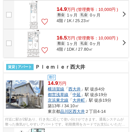
できます。周辺には、徒歩5分で利用で...
14.9
万
円
(管理費等：10,000円 )
1ヶ月
0ヶ月
敷金
礼金
4階 / 1K / 25.23㎡
16.5
万
円
(管理費等：10,000円 )
1ヶ月
0ヶ月
敷金
礼金
4階 / 1DK / 27.80㎡
Ｐｌｅｍｉｅｒ西大井
賃貸 | アパート
敷0
14.9
万円
横須賀線
「
西大井
」駅 徒歩4分
都営浅草線
「
中延
」駅 徒歩19分
京浜東北線
「
大井町
」駅 徒歩19分
築13年 / 34.10㎡
東京都
品川区
西大井
２丁目4-14
付近に駅が2駅あり、行き先に応じて使い分けができます。通風システムが
整った換気がしやすいアパートです。初期費用をカードでお支払いいただけ
るので、カードで決済したい方にもおす...