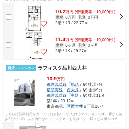
ので、よく電車を利用する方にピッタ...
10.2
万
円
(管理費等：10,000円 )
0万円
0万円
敷金
礼金
2階 / 1R / 22.77㎡
11.4
万
円
(管理費等：10,000円 )
0ヶ月
0ヶ月
敷金
礼金
2階 / 1K / 29.27㎡
ラフィスタ品川西大井
賃貸 | マンション
10.9
万円
都営浅草線
「
馬込
」駅 徒歩7分
横須賀線
「
西大井
」駅 徒歩9分
都営浅草線
「
中延
」駅 徒歩11分
築1年 / 20.12㎡
東京都
品川区
西大井
６丁目18-7
こちらは初期費用をカードでお支払いいただけるマンションです。駅から徒
歩7分の位置にある物件なので、アクセスも良好です。様々な場所へのアク
セスが便利になる、2駅利用可能なマン...