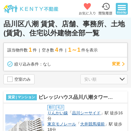
品川区八潮 賃貸、店舗、事務所、土地
(賃貸)、住宅以外建物全部一覧
1
4
1～1
該当物件数
件
空き数
件
件を表示
変更
絞り込み条件：
なし
空室のみ
ビレッジハウス品川八潮タワー１号棟
賃貸 | マンション
敷0
礼0
りんかい線
「
品川シーサイド
」駅 徒歩16
分
東京モノレール
「
大井競馬場前
」駅 徒歩
18分