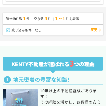
1
4
1～1
該当物件数
件
空き数
件
件を表示
変更
絞り込み条件：
なし
3
KENTY不動産が選ばれる
つの理由
地元密着の豊富な知識!
10年以上の不動産経験がありま
す！
その経験を活かし、お客様の安心