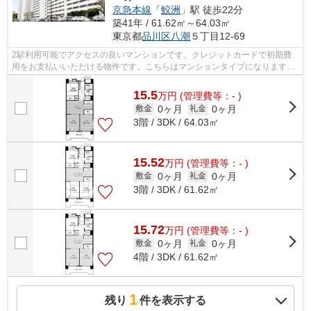
京急本線
「
鮫洲
」駅 徒歩22分
築41年 / 61.62㎡～64.03㎡
東京都
品川区
八潮
５丁目12-69
2駅利用可能でアクセスの良いマンションです。クレジットカードで初期費
用をお支払いいただける物件です。こちらはマンションタイプになります。
通風良好の涼しく気持ちの良い空間をご...
15.5
万
円
(管理費等：- )
0ヶ月
0ヶ月
敷金
礼金
3階 / 3DK / 64.03㎡
15.52
万
円
(管理費等：- )
0ヶ月
0ヶ月
敷金
礼金
3階 / 3DK / 61.62㎡
15.72
万
円
(管理費等：- )
0ヶ月
0ヶ月
敷金
礼金
4階 / 3DK / 61.62㎡
1
残り
件を表示する