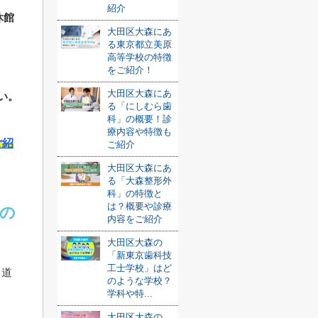
紹介
休館
大田区大森にあ
る東京都立美原
高等学校の特徴
をご紹介！
大田区大森にあ
い。
る「にしむら歯
科」の概要！診
療内容や特徴も
ご紹
ご紹介
大田区大森にあ
る「大森整形外
科」の特徴と
は？概要や診療
の
内容をご紹介
大田区大森の
「新東京歯科技
工士学校」はど
・道
のような学校？
学科や特...
大田区大森の