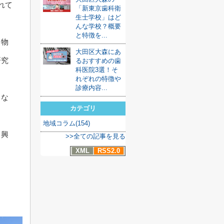
れて
「新東京歯科衛
生士学校」はど
んな学校？概要
と特徴を...
き物
大田区大森にあ
研究
るおすすめの歯
科医院3選！そ
れぞれの特徴や
診療内容...
まな
カテゴリ
地域コラム(154)
、興
>>全ての記事を見る
XML
RSS2.0