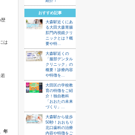
紹介！
おすすめ記事
の歴
大森駅近くにあ
る大田大森胃腸
肛門内視鏡クリ
ニックとは？概
には
要や特...
ま
大森駅近くの
「服部デンタル
クリニック」の
概要！診療内容
や特徴を...
老若
大田区の学校教
育の特徴をご紹
介！独自教科
「おおたの未来
づくり」...
大森駅から徒歩
50秒！おおもり
北口歯科の治療
、年
内容や特徴をご