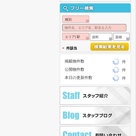
種別
エリア| 駅
賃料
面積
-
件該当
掲載物件数
件
公開物件数
件
本日の更新件数
件