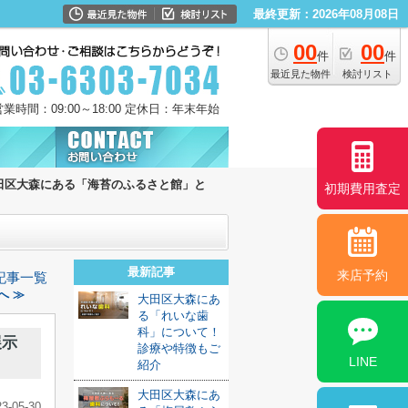
最終更新：2026年08月08日
00
00
件
件
最近見た物件
検討リスト
営業時間：09:00～18:00 定休日：年末年始
田区大森にある「海苔のふるさと館」と
初期費用査定
最新記事
来店予約
記事一覧
へ ≫
大田区大森にあ
る「れいな歯
科」について！
展示
診療や特徴もご
LINE
紹介
大田区大森にあ
23-05-30