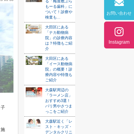
る「梅屋敷ぷら
もーる歯科」に
ついて！診療や
お問い合わせ
検査も...
大田区にある
「ナカ動物病
院」の診療内容
Instagram
は？特徴もご紹
介
大田区にある
「イース動物病
院」の概要！診
療内容や特徴も
ご紹介
大森駅周辺の
「ラーメン店」
おすすめ3選！
バリ男やさつま
く子
っこをご紹介
大森駅近く「レ
スト・キッズ・
な施
デンタルクリニ