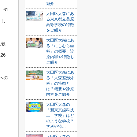
紹介
61
大田区大森にあ
る東京都立美原
まし
高等学校の特徴
をご紹介！
大田区大森にあ
通教
る「にしむら歯
科」の概要！診
26
療内容や特徴も
ご紹介
大田区大森にあ
への
る「大森整形外
科」の特徴と
は？概要や診療
内容をご紹介
大田区大森の
「新東京歯科技
工士学校」はど
のような学校？
学科や特...
大田区大森の