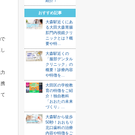
紹介！
おすすめ記事
大森駅近くにあ
る大田大森胃腸
肛門内視鏡クリ
ニックとは？概
動で
要や特...
正し
大森駅近くの
「服部デンタル
クリニック」の
概要！診療内容
魅力
や特徴を...
連携
大田区の学校教
育の特徴をご紹
して
介！独自教科
「おおたの未来
づくり」...
大森駅から徒歩
50秒！おおもり
北口歯科の治療
内容や特徴をご