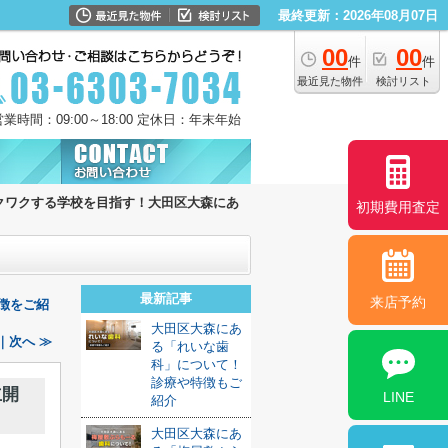
最終更新：2026年08月07日
00
00
件
件
最近見た物件
検討リスト
営業時間：09:00～18:00 定休日：年末年始
クワクする学校を目指す！大田区大森にあ
初期費用査定
最新記事
来店予約
徴をご紹
大田区大森にあ
｜次へ ≫
る「れいな歯
科」について！
診療や特徴もご
立開
LINE
紹介
大田区大森にあ