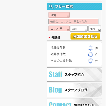
種別
エリア| 駅
賃料
面積
-
件該当
掲載物件数
件
公開物件数
件
本日の更新件数
件