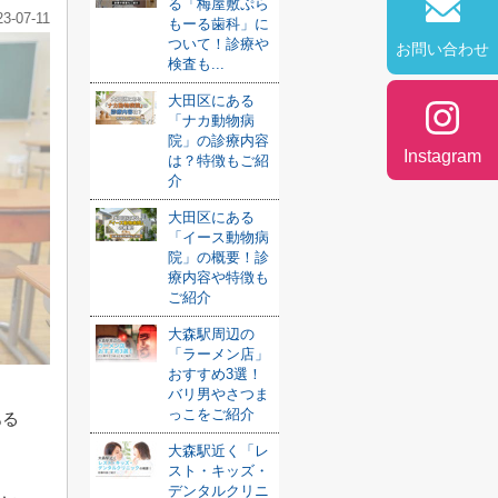
る「梅屋敷ぷら
23-07-11
もーる歯科」に
ついて！診療や
お問い合わせ
検査も...
大田区にある
「ナカ動物病
院」の診療内容
Instagram
は？特徴もご紹
介
大田区にある
「イース動物病
院」の概要！診
療内容や特徴も
ご紹介
大森駅周辺の
「ラーメン店」
おすすめ3選！
バリ男やさつま
っこをご紹介
ある
大森駅近く「レ
スト・キッズ・
デンタルクリニ