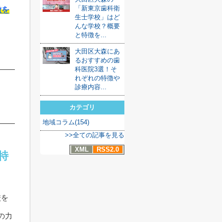
「新東京歯科衛
徴を
生士学校」はど
んな学校？概要
と特徴を...
大田区大森にあ
るおすすめの歯
科医院3選！そ
れぞれの特徴や
診療内容...
カテゴリ
地域コラム(154)
>>全ての記事を見る
XML
RSS2.0
特
校を
の力