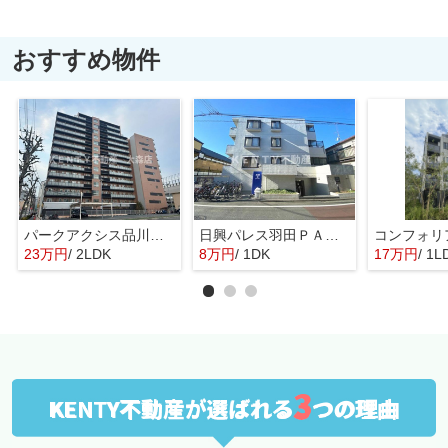
おすすめ物件
パークアクシス品川天王洲アイル
日興パレス羽田ＰＡＲＴⅡ
23万円
/ 2LDK
8万円
/ 1DK
17万円
/ 1L
3
KENTY不動産が選ばれる
つの理由