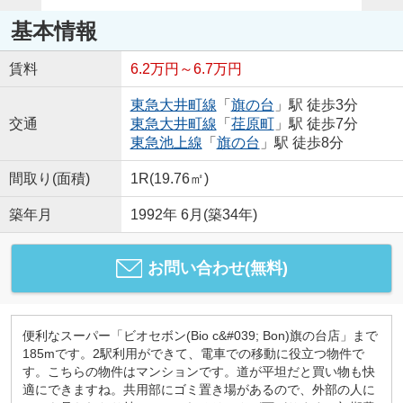
基本情報
賃料
6.2万円～6.7万円
東急大井町線
「
旗の台
」駅 徒歩3分
交通
東急大井町線
「
荏原町
」駅 徒歩7分
東急池上線
「
旗の台
」駅 徒歩8分
間取り(面積)
1R(19.76㎡)
築年月
1992年 6月(築34年)
お問い合わせ(無料)
便利なスーパー「ビオセボン(Bio c&#039; Bon)旗の台店」まで
185mです。2駅利用ができて、電車での移動に役立つ物件で
す。こちらの物件はマンションです。道が平坦だと買い物も快
適にできますね。共用部にゴミ置き場があるので、外部の人に