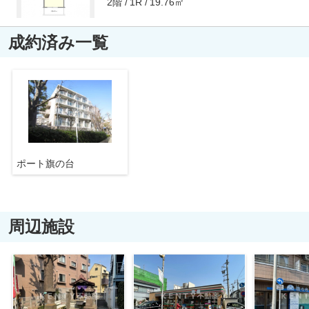
2階
19.76㎡
1R
成約済み一覧
ポート旗の台
周辺施設