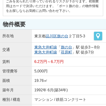
ごみを見られたり持っていかれるリスクが下がります。初期費
用はカードで決済いただけます。「ポート旗の台」の物件情報
をお探しならお気軽にお問い合わせ下さい。
物件概要
所在地
東京都
品川区
旗の台
２丁目5-3
東急大井町線
「
旗の台
」駅 徒歩3～8分
交通
東急大井町線
「
荏原町
」駅 徒歩7分
賃料
6.2万円～6.7万円
管理費等
5,000円
面積
19.76㎡
築年月
1992年 6月(築34年)
種別 / 構造
マンション / 鉄筋コンクリート