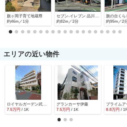
旗ヶ岡子育て地蔵尊
セブン-イレブン 品川旗の台２丁目店
約46m／1分
約82m／2分
約95m／2
エリアの近い物件
ロイヤルガーデン武蔵小山
グランカーサ伊藤
7.5
万
円
/ 1K
7.5
万
円
/ 1K
8.8
万
円
/ 1