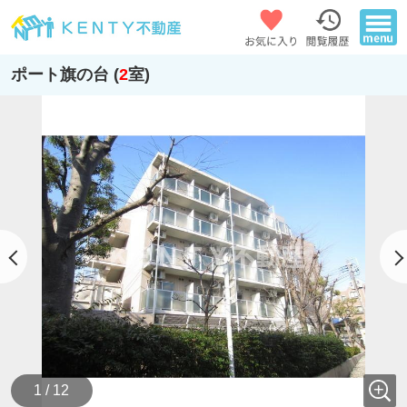
ポート旗の台 (
2
室)
1 / 12