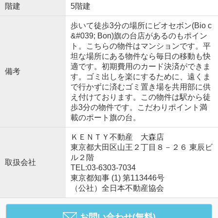
階建
5階建
歩いて徒歩3分の場所にビオセボン(Bio c
&#039; Bon)旗の台店があるのもポイン
ト。こちらの物件はマンションです。平
坦な場所にある物件なら毎日の移動も快
適です。初期費用のカード決済ができま
備考
す。ゴミ出しを楽にするために、遠くま
で行かずに済むゴミ置き場を共用部に供
え付けております。この物件は駅から徒
歩3分の物件です。こだわりポイント満
載のポート旗の台。
ＫＥＮＴＹ不動産 大森店
東京都大田区山王２丁目８－２６ 東辰ビ
ル２階
取扱会社
TEL:03-6303-7034
東京都知事 (1) 第113446号
（公社）全日本不動産協会
お問い合わせ(無料)