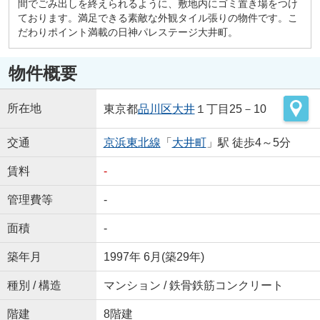
間でごみ出しを終えられるように、敷地内にゴミ置き場をつけ
ております。満足できる素敵な外観タイル張りの物件です。こ
だわりポイント満載の日神パレステージ大井町。
物件概要
所在地
東京都
品川区
大井
１丁目25－10
交通
京浜東北線
「
大井町
」駅 徒歩4～5分
賃料
-
管理費等
-
面積
-
築年月
1997年 6月(築29年)
種別 / 構造
マンション / 鉄骨鉄筋コンクリート
階建
8階建