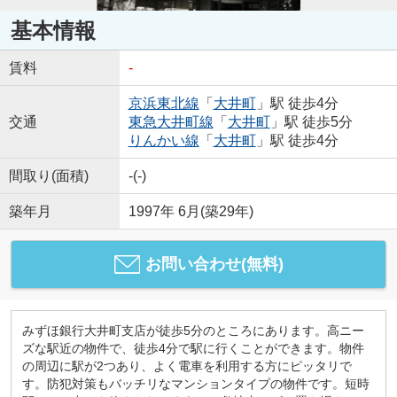
基本情報
賃料
-
京浜東北線
「
大井町
」駅 徒歩4分
交通
東急大井町線
「
大井町
」駅 徒歩5分
りんかい線
「
大井町
」駅 徒歩4分
間取り(面積)
-(-)
築年月
1997年 6月(築29年)
お問い合わせ(無料)
みずほ銀行大井町支店が徒歩5分のところにあります。高ニー
ズな駅近の物件で、徒歩4分で駅に行くことができます。物件
の周辺に駅が2つあり、よく電車を利用する方にピッタリで
す。防犯対策もバッチリなマンションタイプの物件です。短時