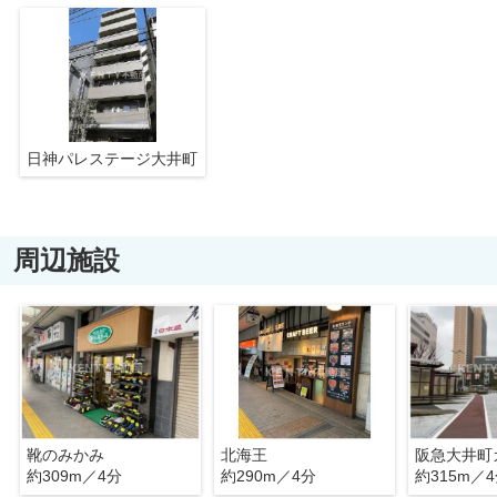
日神パレステージ大井町
周辺施設
靴のみかみ
北海王
阪急大井町
約309m／4分
約290m／4分
約315m／