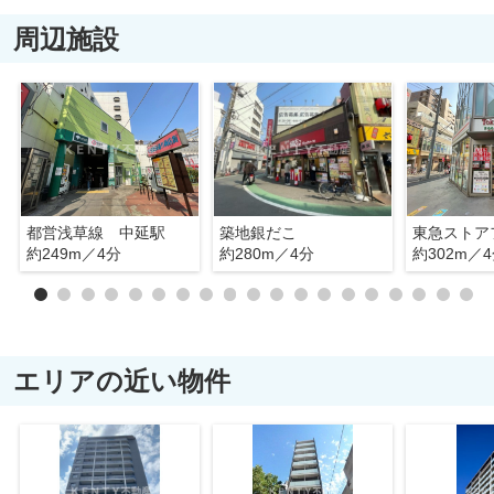
周辺施設
都営浅草線 中延駅
築地銀だこ
約249m／4分
約280m／4分
約302m／
エリアの近い物件