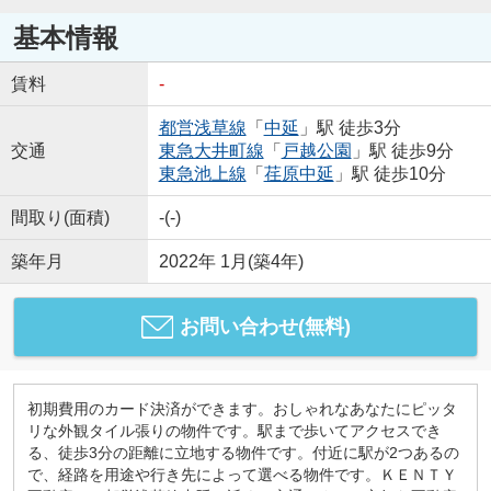
基本情報
賃料
-
都営浅草線
「
中延
」駅 徒歩3分
交通
東急大井町線
「
戸越公園
」駅 徒歩9分
東急池上線
「
荏原中延
」駅 徒歩10分
間取り(面積)
-(-)
築年月
2022年 1月(築4年)
お問い合わせ(無料)
初期費用のカード決済ができます。おしゃれなあなたにピッタ
リな外観タイル張りの物件です。駅まで歩いてアクセスでき
る、徒歩3分の距離に立地する物件です。付近に駅が2つあるの
で、経路を用途や行き先によって選べる物件です。ＫＥＮＴＹ