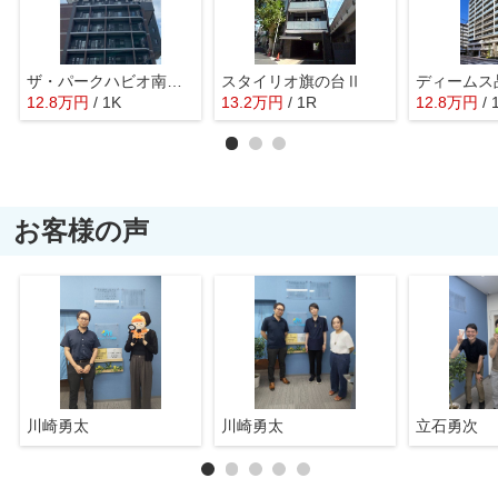
ザ・パークハビオ南大井
スタイリオ旗の台Ⅱ
ディームス
12.8
万
円
/ 1K
13.2
万
円
/ 1R
12.8
万
円
/ 
お客様の声
川崎勇太
川崎勇太
立石勇次