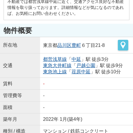
不動産では都営浅草線中延に近く、交通アクセス良好な不動産
情報を取り扱っております。詳細情報などが気になるのであれ
ば、お気軽にお問い合わせください。
物件概要
所在地
東京都
品川区
豊町
６丁目21-8
都営浅草線
「
中延
」駅 徒歩3分
交通
東急大井町線
「
戸越公園
」駅 徒歩9分
東急池上線
「
荏原中延
」駅 徒歩10分
賃料
-
管理費等
-
面積
-
築年月
2022年 1月(築4年)
種別 / 構造
マンション / 鉄筋コンクリート