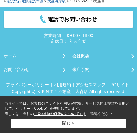
>
京浜急行電鉄京急本線
>
大森海岸駅
>
GRAN PASEO大森Ⅲ
電話でお問い合わせ
営業時間：
09:00～18:00
定休日：
年末年始
ホーム
会社概要
お問い合わせ
来店予約
プライバシーポリシー
利用規約
アクセスマップ
PCサイト
Copyright(c) ＫＥＮＴＹ不動産 大森店 All rights reserved.
当サイトでは、お客様の当サイト利用状況把握、サービス向上検討を目的と
して、クッキー（Cookie）を使用しています。
詳しくは、当社の
「Cookieの取扱いについて」
をご確認ください。
閉じる