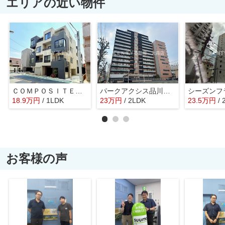
エリアの近い物件
ＣＯＭＰＯＳＩＴＥ 大井町 ＨＩＬＬＴＯＰ
パークアクシス品川天王洲アイル
18.9
万
円
/ 1LDK
23
万
円
/ 2LDK
23.5
万
円
/
お客様の声