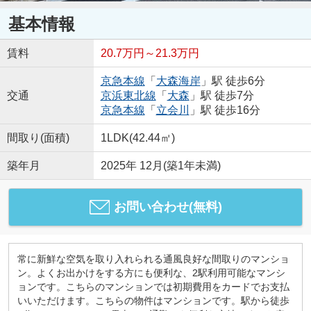
基本情報
賃料
20.7万円～21.3万円
京急本線
「
大森海岸
」駅 徒歩6分
交通
京浜東北線
「
大森
」駅 徒歩7分
京急本線
「
立会川
」駅 徒歩16分
間取り(面積)
1LDK(42.44㎡)
築年月
2025年 12月(築1年未満)
お問い合わせ(無料)
常に新鮮な空気を取り入れられる通風良好な間取りのマンショ
ン。よくお出かけをする方にも便利な、2駅利用可能なマンシ
ョンです。こちらのマンションでは初期費用をカードでお支払
いいただけます。こちらの物件はマンションです。駅から徒歩