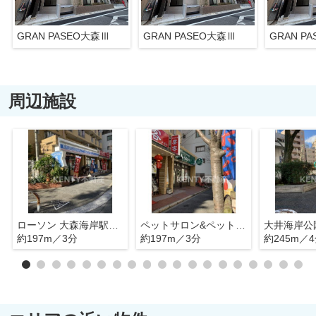
GRAN PASEO大森Ⅲ
GRAN PASEO大森Ⅲ
GRAN P
周辺施設
ローソン 大森海岸駅前店
ペットサロン&ペットホテル らぶはーと
大井海岸公
約197m／3分
約197m／3分
約245m／