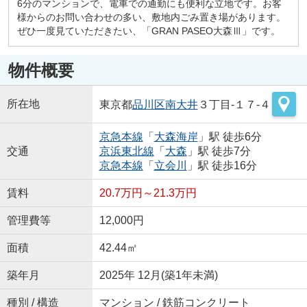
6分のマンションで、電車での通勤にも便利な立地です。お客
様からのお問い合わせの多い、敷地内ごみ置き場があります。
ぜひ一度見ていただきたい、「GRAN PASEO大森Ⅲ」です。
物件概要
所在地
東京都
品川区
南大井
３丁目-１７-４
京急本線
「
大森海岸
」駅 徒歩6分
交通
京浜東北線
「
大森
」駅 徒歩7分
京急本線
「
立会川
」駅 徒歩16分
賃料
20.7万円～21.3万円
管理費等
12,000円
面積
42.44㎡
築年月
2025年 12月(築1年未満)
種別 / 構造
マンション / 鉄筋コンクリート