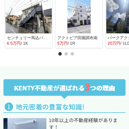
センチュリー馬込パートⅢ
アクトピア田園調布南
6.5万円
/ 1K
5万円
/ 1R
20万円
/ 1L
3
KENTY不動産が選ばれる
つの理由
地元密着の豊富な知識!
10年以上の不動産経験がありま
す！