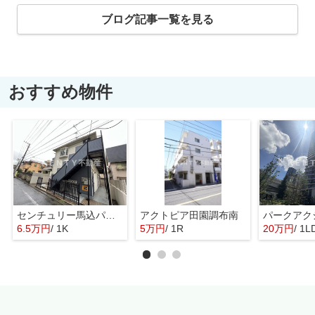
ブログ記事一覧を見る
おすすめ物件
センチュリー馬込パートⅢ
アクトピア田園調布南
6.5万円
/ 1K
5万円
/ 1R
20万円
/ 1L