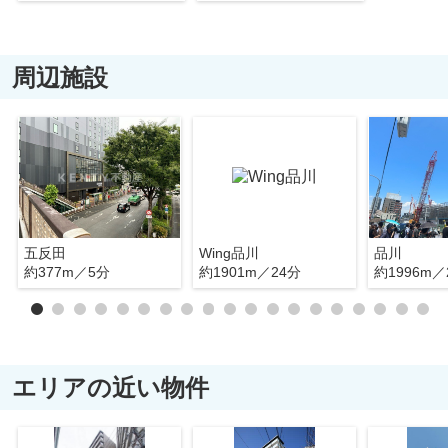
周辺施設
五反田
Wing品川
品川
約377m／5分
約1901m／24分
約1996m／
エリアの近い物件