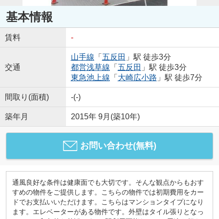
基本情報
賃料
-
山手線
「
五反田
」駅 徒歩3分
交通
都営浅草線
「
五反田
」駅 徒歩3分
東急池上線
「
大崎広小路
」駅 徒歩7分
間取り(面積)
-(-)
築年月
2015年 9月(築10年)
お問い合わせ(無料)
通風良好な条件は健康面でも大切です。そんな観点からもおす
すめの物件をご提供します。こちらの物件では初期費用をカー
ドでお支払いいただけます。こちらはマンションタイプになり
ます。エレベーターがある物件です。外壁はタイル張りとなっ