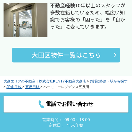
不動産経験10年以上のスタッフが
多数在籍しているため、幅広い知
識でお客様の「困った」を「良か
った」に変えていきます。
大森エリアの不動産｜株式会社KENTY不動産大森店
>
(賃貸)路線・駅から探す
>
JR山手線
>
五反田駅
>
ハーモニーレジデンス五反田
電話でお問い合わせ
営業時間：
09:00～18:00
定休日：
年末年始