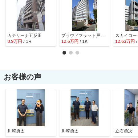
カテリーナ五反田
プラウドフラット戸越銀座
8.9
万
円
/ 1R
12.6
万
円
/ 1K
12.63
万
円
お客様の声
川崎勇太
川崎勇太
立石勇次