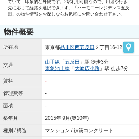
ていて、印象的な外観です。2駅利用可能なので、用途や行き
先に応じて経路を選択できます。「ハーモニーレジデンス五反
田」の物件情報をお探しならお気軽にお問い合わせ下さい。
物件概要
所在地
東京都
品川区
西五反田
２丁目16-12
山手線
「
五反田
」駅 徒歩3分
交通
東急池上線
「
大崎広小路
」駅 徒歩7分
賃料
-
管理費等
-
面積
-
築年月
2015年 9月(築10年)
種別 / 構造
マンション / 鉄筋コンクリート