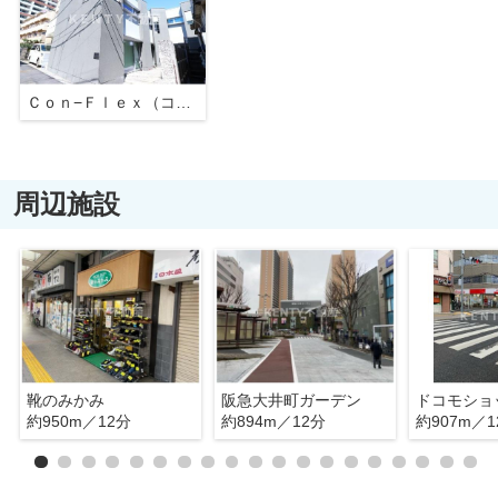
Ｃｏｎ−Ｆｌｅｘ（コンフレックス）
周辺施設
靴のみかみ
阪急大井町ガーデン
約950m／12分
約894m／12分
約907m／1