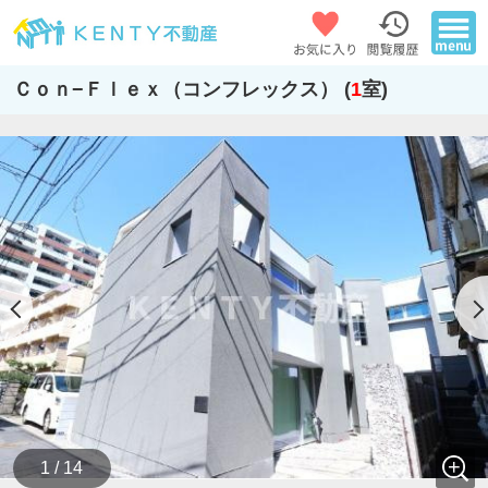
Ｃｏｎ−Ｆｌｅｘ（コンフレックス） (
1
室)
1 / 14