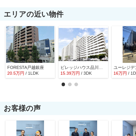
エリアの近い物件
FORESTA戸越銀座
ビレッジハウス品川八潮タワー１号棟
20.5
万
円
/ 1LDK
15.39
万
円
/ 3DK
16
万
円
/ 1
お客様の声