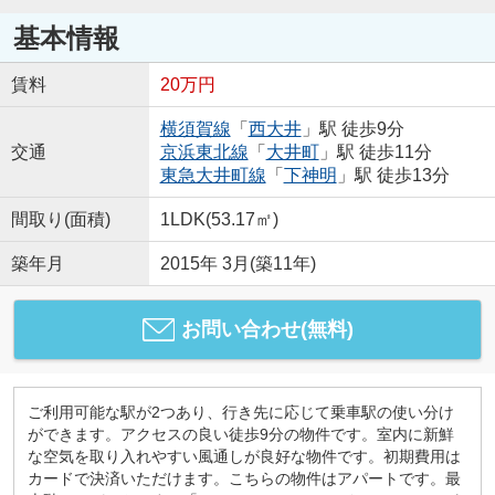
基本情報
賃料
20万円
横須賀線
「
西大井
」駅 徒歩9分
交通
京浜東北線
「
大井町
」駅 徒歩11分
東急大井町線
「
下神明
」駅 徒歩13分
間取り(面積)
1LDK(53.17㎡)
築年月
2015年 3月(築11年)
お問い合わせ(無料)
ご利用可能な駅が2つあり、行き先に応じて乗車駅の使い分け
ができます。アクセスの良い徒歩9分の物件です。室内に新鮮
な空気を取り入れやすい風通しが良好な物件です。初期費用は
カードで決済いただけます。こちらの物件はアパートです。最