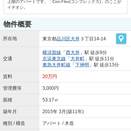
上階のアパートです。「Con-Flex(コンフレックス)」のここが
イチオシ。
物件概要
所在地
東京都
品川区
大井
３丁目14-14
横須賀線
「
西大井
」駅 徒歩9分
交通
京浜東北線
「
大井町
」駅 徒歩11分
東急大井町線
「
下神明
」駅 徒歩13分
賃料
20万円
管理費等
3,000円
面積
53.17㎡
築年月
2015年 3月(築11年)
種別 / 構造
アパート / 木造