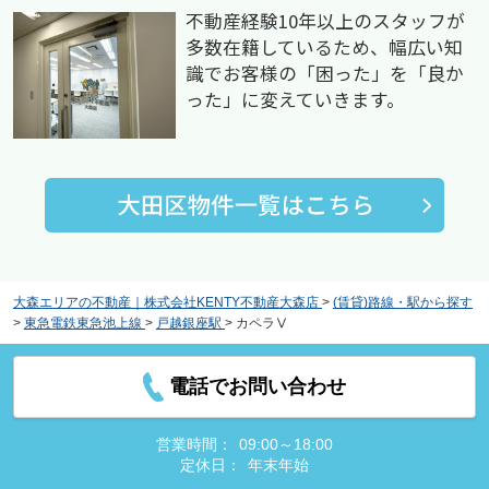
不動産経験10年以上のスタッフが
多数在籍しているため、幅広い知
識でお客様の「困った」を「良か
った」に変えていきます。
大森エリアの不動産｜株式会社KENTY不動産大森店
>
(賃貸)路線・駅から探す
>
東急電鉄東急池上線
>
戸越銀座駅
>
カペラⅤ
電話でお問い合わせ
営業時間：
09:00～18:00
定休日：
年末年始