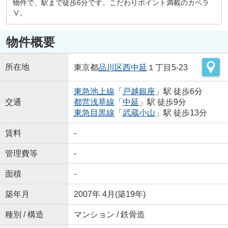
物件で、駅まで徒歩6分です。こだわりポイント満載のカペラ
Ⅴ。
物件概要
所在地
東京都
品川区
西中延
１丁目5-23
東急池上線
「
戸越銀座
」駅 徒歩6分
交通
都営浅草線
「
中延
」駅 徒歩9分
東急目黒線
「
武蔵小山
」駅 徒歩13分
賃料
-
管理費等
-
面積
-
築年月
2007年 4月(築19年)
種別 / 構造
マンション / 鉄骨造