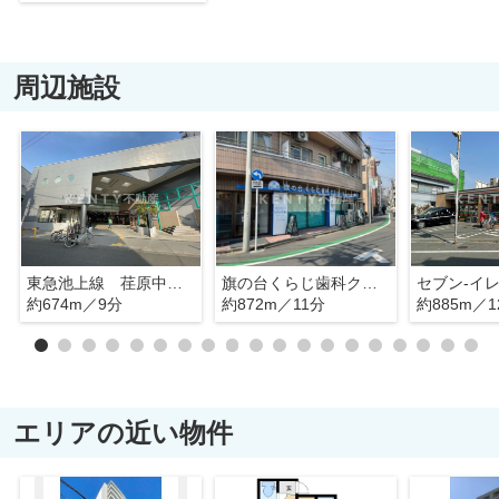
周辺施設
東急池上線 荏原中延駅
旗の台くらじ歯科クリニック
約674m／9分
約872m／11分
約885m／1
エリアの近い物件