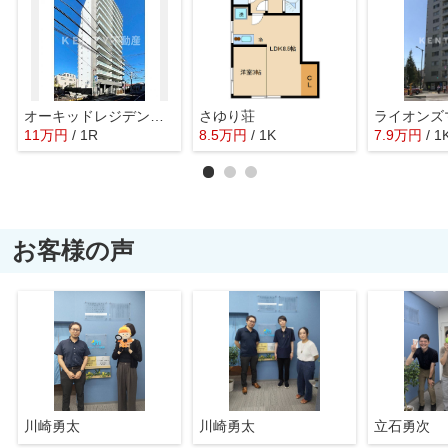
オーキッドレジデンス西大井
さゆり荘
11
万
円
/ 1R
8.5
万
円
/ 1K
7.9
万
円
/ 1
お客様の声
川崎勇太
川崎勇太
立石勇次