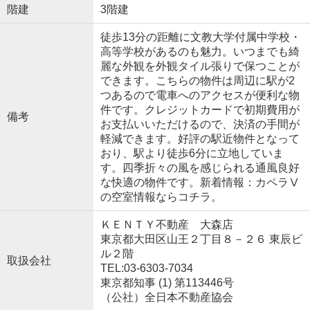
階建
3階建
徒歩13分の距離に文教大学付属中学校・
高等学校があるのも魅力。いつまでも綺
麗な外観を外観タイル張りで保つことが
できます。こちらの物件は周辺に駅が2
つあるので電車へのアクセスが便利な物
件です。クレジットカードで初期費用が
備考
お支払いいただけるので、決済の手間が
軽減できます。好評の駅近物件となって
おり、駅より徒歩6分に立地していま
す。四季折々の風を感じられる通風良好
な快適の物件です。新着情報：カペラⅤ
の空室情報ならコチラ。
ＫＥＮＴＹ不動産 大森店
東京都大田区山王２丁目８－２６ 東辰ビ
ル２階
取扱会社
TEL:03-6303-7034
東京都知事 (1) 第113446号
（公社）全日本不動産協会