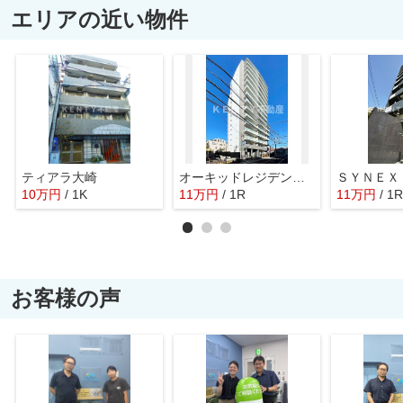
エリアの近い物件
ティアラ大崎
オーキッドレジデンス西大井
10
万
円
/ 1K
11
万
円
/ 1R
11
万
円
/ 1R
お客様の声