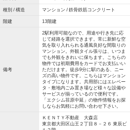
種別 / 構造
マンション / 鉄骨鉄筋コンクリート
階建
13階建
2駅利用可能なので、用途や行き先に応
じて経路を選択できます。常に新鮮な空
気を取り入れられる通風良好な間取りの
マンション。外観タイル張りは、いつま
でも外観をきれいに保ちます。こちらの
物件では初期費用をカードでお支払いい
備考
ただけます。徒歩9分に駅のある、ニー
ズの高い物件です。こちらはマンション
タイプになります。共用部にはエレベー
タ・敷地内ごみ置き場など様々な設備や
サービスが揃っているので便利です。
「エクシム荏原中延」の物件情報をお探
しならお気軽にお問い合わせ下さい。
ＫＥＮＴＹ不動産 大森店
東京都大田区山王２丁目８－２６ 東辰ビ
ル２階