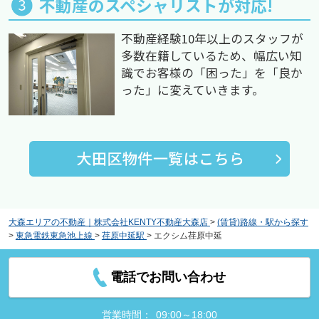
不動産のスペシャリストが対応!
不動産経験10年以上のスタッフが
多数在籍しているため、幅広い知
識でお客様の「困った」を「良か
った」に変えていきます。
大森エリアの不動産｜株式会社KENTY不動産大森店
>
(賃貸)路線・駅から探す
>
東急電鉄東急池上線
>
荏原中延駅
>
エクシム荏原中延
電話でお問い合わせ
営業時間：
09:00～18:00