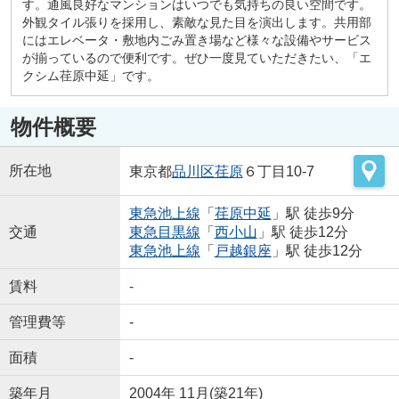
す。通風良好なマンションはいつでも気持ちの良い空間です。
外観タイル張りを採用し、素敵な見た目を演出します。共用部
にはエレベータ・敷地内ごみ置き場など様々な設備やサービス
が揃っているので便利です。ぜひ一度見ていただきたい、「エ
クシム荏原中延」です。
物件概要
所在地
東京都
品川区
荏原
６丁目10-7
東急池上線
「
荏原中延
」駅 徒歩9分
交通
東急目黒線
「
西小山
」駅 徒歩12分
東急池上線
「
戸越銀座
」駅 徒歩12分
賃料
-
管理費等
-
面積
-
築年月
2004年 11月(築21年)