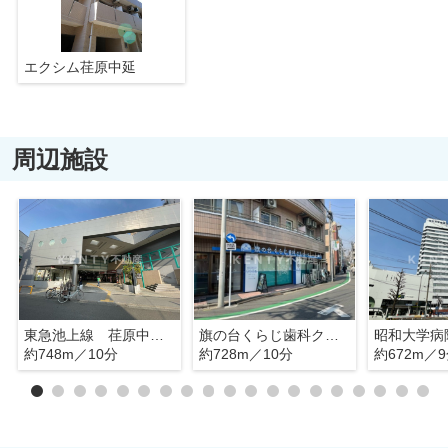
エクシム荏原中延
周辺施設
東急池上線 荏原中延駅
旗の台くらじ歯科クリニック
昭和大学病
約748m／10分
約728m／10分
約672m／