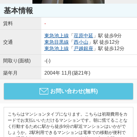
基本情報
賃料
-
東急池上線
「
荏原中延
」駅 徒歩9分
交通
東急目黒線
「
西小山
」駅 徒歩12分
東急池上線
「
戸越銀座
」駅 徒歩12分
間取り(面積)
-(-)
築年月
2004年 11月(築21年)
お問い合わせ(無料)
こちらはマンションタイプになります。こちらは初期費用をカ
ードでお支払いいただけるマンションです。朝に慌てることな
く行動するために駅から徒歩9分の駅近マンションはいかがで
しょうか。2駅利用できるマンションは電車での移動が便利で