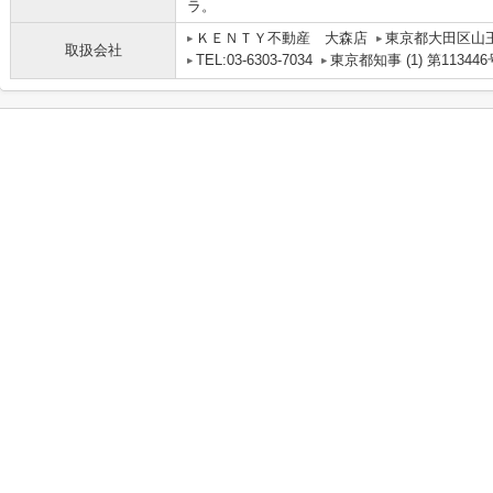
ラ。
ＫＥＮＴＹ不動産 大森店
東京都大田区山
取扱会社
TEL:03-6303-7034
東京都知事 (1) 第113446