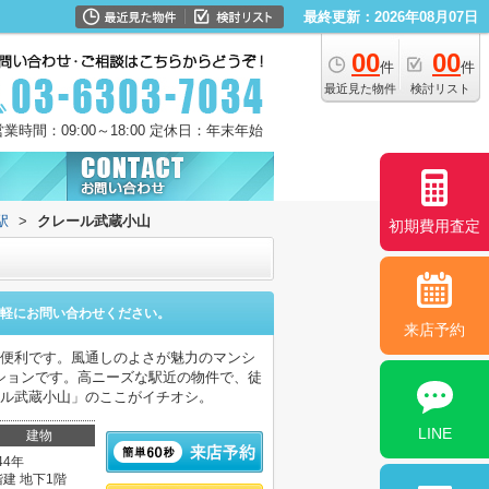
最終更新：2026年08月07日
00
00
件
件
最近見た物件
検討リスト
営業時間：09:00～18:00 定休日：年末年始
駅
>
クレール武蔵小山
初期費用査定
軽にお問い合わせください。
来店予約
が便利です。風通しのよさが魅力のマンシ
ションです。高ニーズな駅近の物件で、徒
ール武蔵小山」のここがイチオシ。
LINE
建物
44年
階建 地下1階