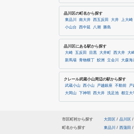
品川区の町名から探す
東品川
南大井
西五反田
大井
上大崎
小山台
西中延
八潮
勝島
品川区にある駅から探す
大崎
五反田
目黒
大井町
西大井
大
新馬場
青物横丁
鮫洲
立会川
大森海
クレール武蔵小山周辺の駅から探す
武蔵小山
西小山
戸越銀座
不動前
戸
大岡山
下神明
西大井
洗足池
都立大
市区町村から探す
大田区
/
品川区
/
町名から探す
東品川
/
西蒲田
/