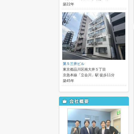
築22年
第５三井ビル
東京都品川区南大井５丁目
京急本線「立会川」駅 徒歩11分
築45年