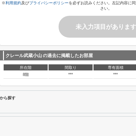
※
利用規約
及び
プライバシーポリシー
を必ずお読みください。左記内容に同
さい。
未入力項目がありま
クレール武蔵小山
の過去に掲載したお部屋
所在階
間取り
専有面積
8階
***
***
から探す