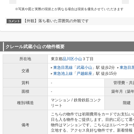
※写真や図と実際の現状とが異なる場合は現状を優先させていただきます
【外観】落ち着いた雰囲気の外観です
コメント
クレール武蔵小山
の物件概要
所在地
東京都
品川区
小山
３丁目
東急目黒線
「
武蔵小山
」駅 徒歩2分
東急目
交通
東急池上線
「
戸越銀座
」駅 徒歩15分
賃料
-
管理費・共
面積
-
築年月（築
マンション / 鉄骨鉄筋コンク
種別/構造
階建
リート
こちらの物件では初期費用をカードでお支払い
日も入る物件をご提供します。目的に応じて選
備考
物件はマンションです。こちらはエレベーター
立地する、アクセス良好な物件です。新着情報