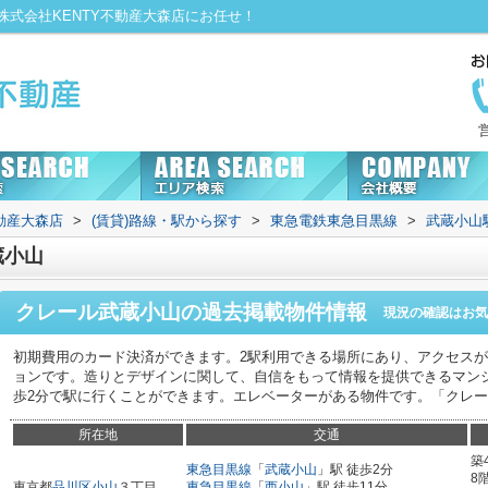
式会社KENTY不動産大森店にお任せ！
動産大森店
>
(賃貸)路線・駅から探す
>
東急電鉄東急目黒線
>
武蔵小山
蔵小山
クレール武蔵小山
の過去掲載物件情報
現況の確認はお気
初期費用のカード決済ができます。2駅利用できる場所にあり、アクセス
ョンです。造りとデザインに関して、自信をもって情報を提供できるマン
歩2分で駅に行くことができます。エレベーターがある物件です。「クレ
所在地
交通
築
東急目黒線
「
武蔵小山
」駅 徒歩2分
8
東京都
品川区
小山
３丁目
東急目黒線
「
西小山
」駅 徒歩11分