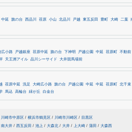
中延
旗の台
西品川
荏原
小山
北品川
戸越
東五反田
豊町
大崎
二葉
崎広小路
戸越銀座
荏原中延
旗の台
下神明
戸越公園
中延
荏原町
不動前
岸
天王洲アイル
品川シーサイド
大井競馬場前
越
荏原中延
洗足
大崎広小路
旗の台
戸越公園
中延
中延
荏原町
北千束
学
馬込
高輪台
緑が丘
白金台
川崎市中原区
/
横浜市鶴見区
/
川崎市川崎区
/
目黒区
南大井
/
西五反田
/
池上
/
大森北
/
大井
/
上大崎
/
蒲田
/
大森西