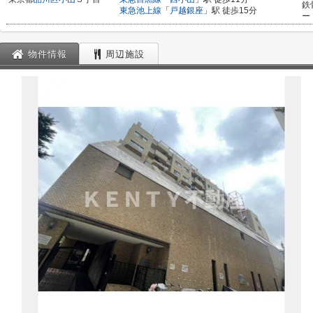
鉄
東急池上線
「
戸越銀座
」駅 徒歩15分
ー
物件情報
周辺施設