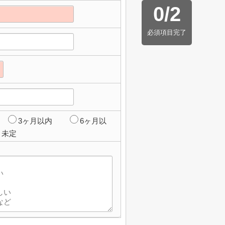
0
/
2
必須項目完了
3ヶ月以内
6ヶ月以
未定