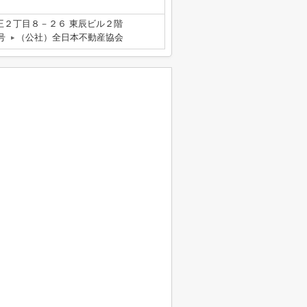
王２丁目８－２６ 東辰ビル２階
号
（公社）全日本不動産協会