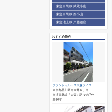
東急目黒線 武蔵小山
東急目黒線 西小山
東急池上線 戸越銀座
おすすめ物件
グラントゥルース大森ライズ
東京都品川区南大井６丁目
京浜東北線「大森」駅 徒歩7分
築16年