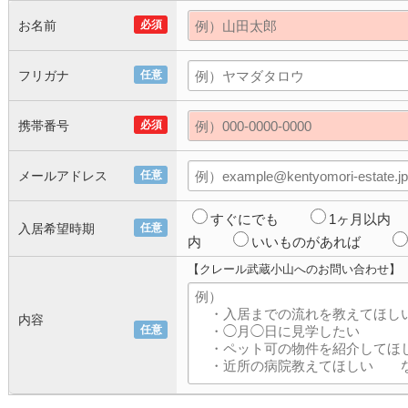
お名前
必須
フリガナ
任意
携帯番号
必須
メールアドレス
任意
すぐにでも
1ヶ月以内
入居希望時期
任意
内
いいものがあれば
【クレール武蔵小山へのお問い合わせ】
内容
任意