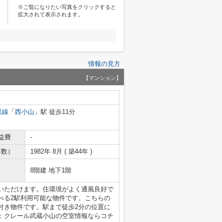
※ご覧になりたい写真をクリックすると
拡大されて表示されます。
情報の見方
【マンション】
黒線
「
西小山
」駅 徒歩11分
益費
-
年数）
1982年 8月 ( 築44年 )
8階建 地下1階
いただけます。住環境がよく通風良好で
べる2駅利用可能な物件です。こちらの
付き物件です。駅まで徒歩2分の位置に
：クレール武蔵小山の空室情報ならコチ