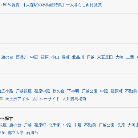
～50％賃貸
【大森駅の不動産特集】一人暮らし向け賃貸
旗の台
西品川
中延
荏原
小山
豊町
北品川
戸越
東五反田
大崎
二葉
崎広小路
戸越銀座
荏原中延
旗の台
下神明
戸越公園
中延
荏原町
不動前
岸
天王洲アイル
品川シーサイド
大井競馬場前
から探す
銀座
旗の台
戸越
荏原町
北千束
中延
中延
不動前
戸越公園
長原
大岡
が丘
都立大学
石川台