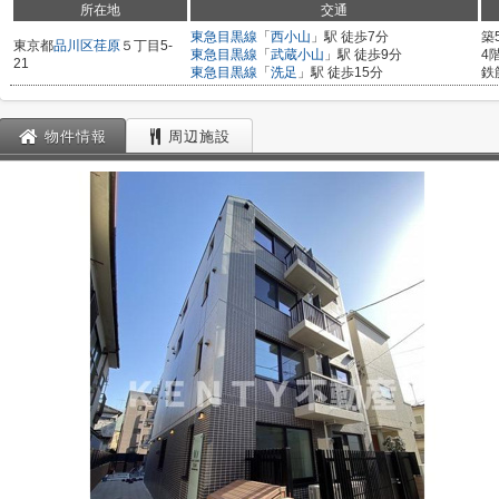
所在地
交通
東急目黒線
「
西小山
」駅 徒歩7分
築
東京都
品川区
荏原
５丁目5-
東急目黒線
「
武蔵小山
」駅 徒歩9分
4
21
東急目黒線
「
洗足
」駅 徒歩15分
鉄
物件情報
周辺施設