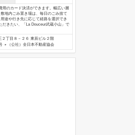
費用のカード決済ができます。幅広い層
。敷地内ごみ置き場は、毎日のごみ捨て
、用途や行き先に応じて経路を選択でき
たい、「La Douceur武蔵小山」で
王２丁目８－２６ 東辰ビル２階
号
（公社）全日本不動産協会