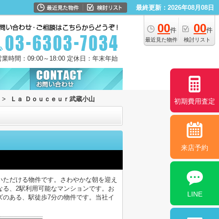
最終更新：2026年08月08日
00
00
件
件
最近見た物件
検討リスト
営業時間：09:00～18:00 定休日：年末年始
>
Ｌａ Ｄｏｕｃｅｕｒ武蔵小山
初期費用査定
来店予約
いただける物件です。さわやかな朝を迎え
なる、2駅利用可能なマンションです。お
LINE
ズのある、駅徒歩7分の物件です。当社イ