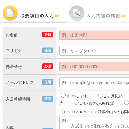
お名前
必須
フリガナ
任意
携帯番号
必須
メールアドレス
任意
すぐにでも
1ヶ月以内
入居希望時期
任意
内
いいものがあれば
【Ｌａ Ｄｏｕｃｅｕｒ武蔵小山へのお問
内容