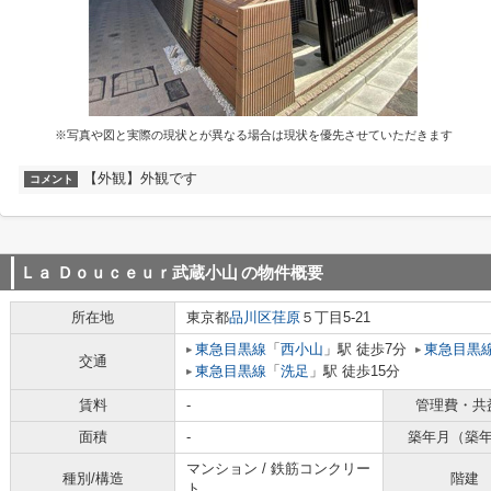
※写真や図と実際の現状とが異なる場合は現状を優先させていただきます
【外観】外観です
コメント
Ｌａ Ｄｏｕｃｅｕｒ武蔵小山
の物件概要
所在地
東京都
品川区
荏原
５丁目5-21
東急目黒線
「
西小山
」駅 徒歩7分
東急目黒
交通
東急目黒線
「
洗足
」駅 徒歩15分
賃料
-
管理費・共
面積
-
築年月（築
マンション / 鉄筋コンクリー
種別/構造
階建
ト