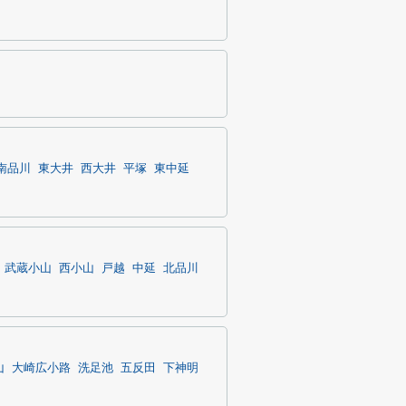
南品川
東大井
西大井
平塚
東中延
武蔵小山
西小山
戸越
中延
北品川
山
大崎広小路
洗足池
五反田
下神明