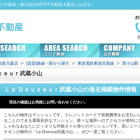
の不動産／株式会社KENTY不動産大森店にお任せ！
動産大森店
>
(賃貸)路線・駅から探す
>
東急電鉄東急目黒線
>
西小山駅
ｃｅｕｒ武蔵小山
Ｌａ Ｄｏｕｃｅｕｒ武蔵小山
の過去掲載物件情報
現況の確認はお気軽にお問い合わせください。
こちらの物件はマンションです。クレジットカードで初期費用をお支払い
ることのできる通風良好なマンション。様々な場所へのアクセスが便利に
しゃれなあなたにピッタリな外観タイル張りのマンションです。高いニー
チオシの物件の「La Douceur武蔵小山」。ぜひ一度ご覧ください。