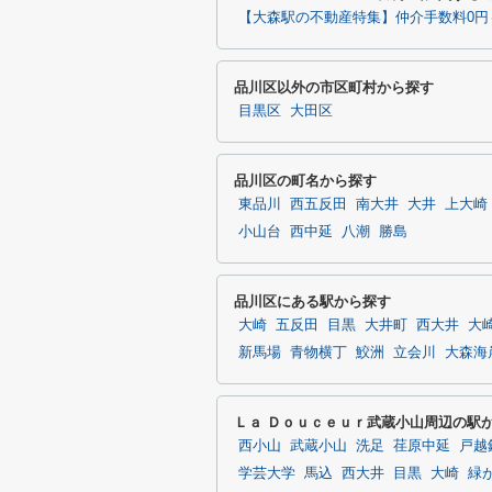
【大森駅の不動産特集】仲介手数料0円
品川区以外の市区町村から探す
目黒区
大田区
品川区の町名から探す
東品川
西五反田
南大井
大井
上大崎
小山台
西中延
八潮
勝島
品川区にある駅から探す
大崎
五反田
目黒
大井町
西大井
大
新馬場
青物横丁
鮫洲
立会川
大森海
Ｌａ Ｄｏｕｃｅｕｒ武蔵小山周辺の駅
西小山
武蔵小山
洗足
荏原中延
戸越
学芸大学
馬込
西大井
目黒
大崎
緑