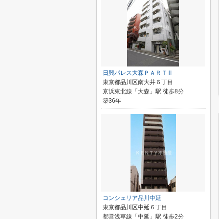
日興パレス大森ＰＡＲＴⅡ
東京都品川区南大井６丁目
京浜東北線「大森」駅 徒歩8分
築36年
コンシェリア品川中延
東京都品川区中延６丁目
都営浅草線「中延」駅 徒歩2分