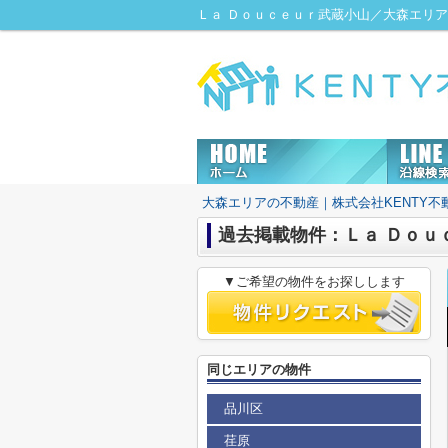
Ｌａ Ｄｏｕｃｅｕｒ武蔵小山／大森エリア
大森エリアの不動産｜株式会社KENTY不
過去掲載物件：Ｌａ Ｄｏｕ
▼ご希望の物件をお探しします
同じエリアの物件
品川区
荏原