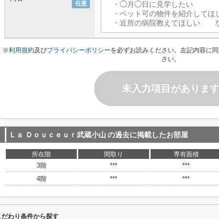
任意
※
利用規約
及び
プライバシーポリシー
を必ずお読みください。左記内容に同
さい。
未入力項目がありま
Ｌａ Ｄｏｕｃｅｕｒ武蔵小山
の過去に掲載したお部屋
所在階
間取り
専有面積
3階
***
***
4階
***
***
こだわり条件から探す