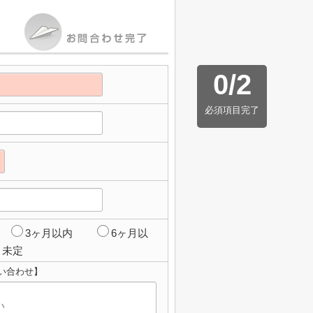
0
/
2
必須項目完了
3ヶ月以内
6ヶ月以
未定
い合わせ】