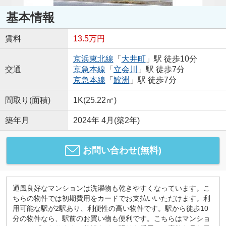
基本情報
賃料
13.5万円
京浜東北線
「
大井町
」駅 徒歩10分
交通
京急本線
「
立会川
」駅 徒歩7分
京急本線
「
鮫洲
」駅 徒歩7分
間取り(面積)
1K(25.22㎡)
築年月
2024年 4月(築2年)
お問い合わせ(無料)
通風良好なマンションは洗濯物も乾きやすくなっています。こ
ちらの物件では初期費用をカードでお支払いいただけます。利
用可能な駅が2駅あり、利便性の高い物件です。駅から徒歩10
分の物件なら、駅前のお買い物も便利です。こちらはマンショ