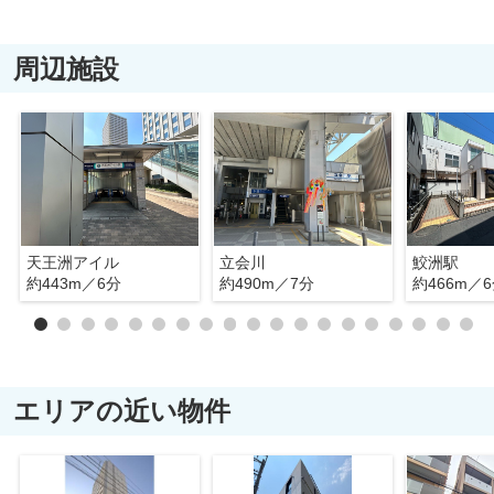
周辺施設
天王洲アイル
立会川
鮫洲駅
約443m／6分
約490m／7分
約466m／
エリアの近い物件