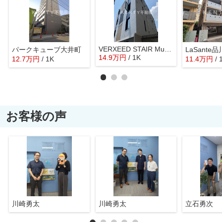
VERXEED STAIR Musashi-koyama
パークキューブ大井町
14.9
万
円
/ 1K
12.7
万
円
/ 1K
11.4
万
円
/ 
お客様の声
川崎勇太
川崎勇太
立石勇次