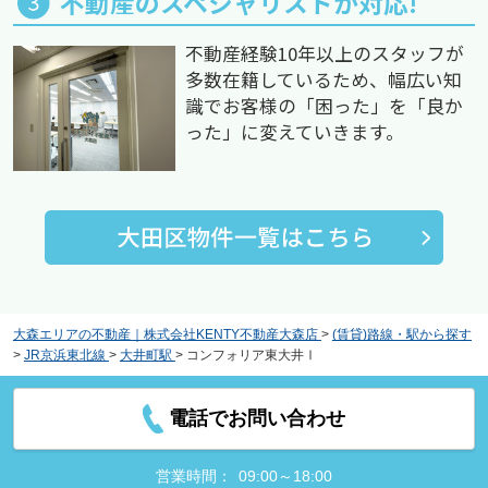
不動産のスペシャリストが対応!
不動産経験10年以上のスタッフが
多数在籍しているため、幅広い知
識でお客様の「困った」を「良か
った」に変えていきます。
大森エリアの不動産｜株式会社KENTY不動産大森店
>
(賃貸)路線・駅から探す
>
JR京浜東北線
>
大井町駅
>
コンフォリア東大井Ⅰ
電話でお問い合わせ
営業時間：
09:00～18:00