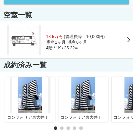
空室一覧
-
13.5万円
(管理費等：10,000円)
1ヶ月
0ヶ月
敷金
礼金
4階
25.22㎡
1K
成約済み一覧
コンフォリア東大井Ⅰ
コンフォリア東大井Ⅰ
コンフォ