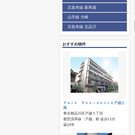
京急本線 新馬場
山手線 大崎
京急本線 北品川
おすすめ物件
Ｐａｒｋ Ｒｅｓｉｄｅｎｃｅ戸越公
園
東京都品川区戸越５丁目
都営浅草線「戸越」駅 徒歩11分
築24年