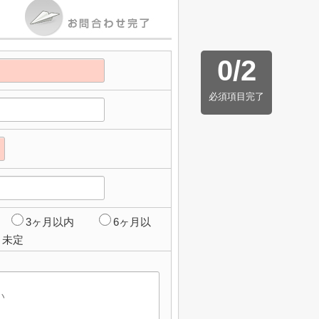
0
/
2
必須項目完了
3ヶ月以内
6ヶ月以
未定
】