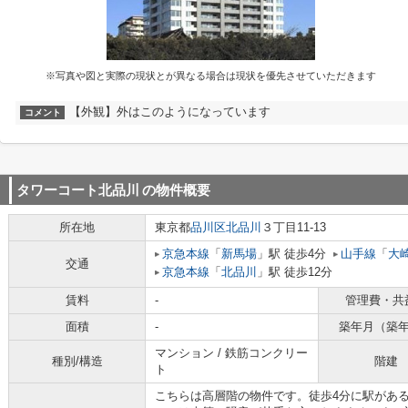
※写真や図と実際の現状とが異なる場合は現状を優先させていただきます
【外観】外はこのようになっています
コメント
タワーコート北品川
の物件概要
所在地
東京都
品川区
北品川
３丁目11-13
京急本線
「
新馬場
」駅 徒歩4分
山手線
「
大
交通
京急本線
「
北品川
」駅 徒歩12分
賃料
-
管理費・共
面積
-
築年月（築
マンション / 鉄筋コンクリー
種別/構造
階建
ト
こちらは高層階の物件です。徒歩4分に駅があ