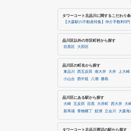
タワーコート北品川に関するこだわり条
【大森駅の不動産特集】仲介手数料0円
品川区以外の市区町村から探す
目黒区
大田区
品川区の町名から探す
東品川
西五反田
南大井
大井
上大崎
小山台
西中延
八潮
勝島
品川区にある駅から探す
大崎
五反田
目黒
大井町
西大井
大
新馬場
青物横丁
鮫洲
立会川
大森海
タワーコート北品川周辺の駅から探す