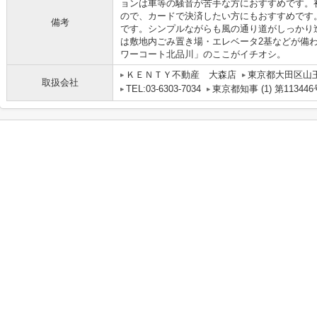
ョンは車等の騒音が苦手な方におすすめです。
ので、カードで決済したい方にもおすすめです
備考
です。シンプルながらも風の通り道がしっかり
は敷地内ごみ置き場・エレベータ2基などが備
ワーコート北品川」のここがイチオシ。
ＫＥＮＴＹ不動産 大森店
東京都大田区山
取扱会社
TEL:03-6303-7034
東京都知事 (1) 第113446