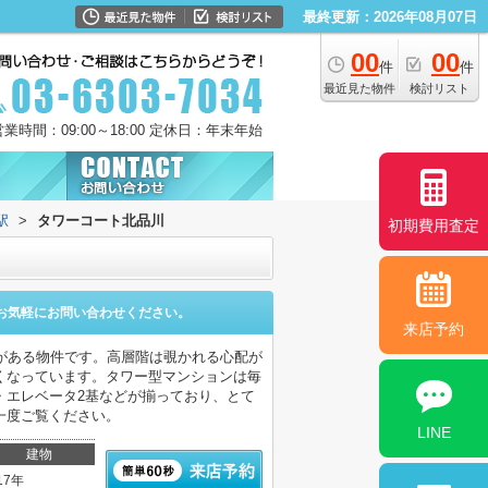
最終更新：2026年08月07日
00
00
件
件
最近見た物件
検討リスト
営業時間：09:00～18:00 定休日：年末年始
駅
>
タワーコート北品川
初期費用査定
お気軽にお問い合わせください。
来店予約
がある物件です。高層階は覗かれる心配が
くなっています。タワー型マンションは毎
・エレベータ2基などが揃っており、とて
一度ご覧ください。
LINE
建物
17年