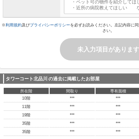
※
利用規約
及び
プライバシーポリシー
を必ずお読みください。左記内容に同
さい。
未入力項目がありま
タワーコート北品川
の過去に掲載したお部屋
所在階
間取り
専有面積
10階
***
***
11階
***
***
19階
***
***
35階
***
***
35階
***
***