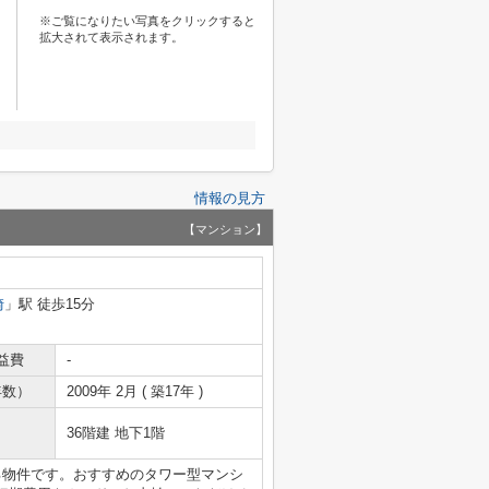
※ご覧になりたい写真をクリックすると
拡大されて表示されます。
情報の見方
【マンション】
崎
」駅 徒歩15分
益費
-
年数）
2009年 2月 ( 築17年 )
36階建 地下1階
る物件です。おすすめのタワー型マンシ