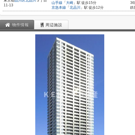
東京都
品川区
北品川
３丁目
山手線
「
大崎
」駅 徒歩15分
3
11-13
京急本線
「
北品川
」駅 徒歩12分
鉄
物件情報
周辺施設