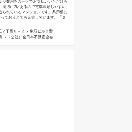
初期費用をカードでお支払いいただける
。周辺に2駅あるので電車通勤しやすい
造られているマンションです。共用部に
わっておりとても充実しています。「タ
王２丁目８－２６ 東辰ビル２階
号
（公社）全日本不動産協会