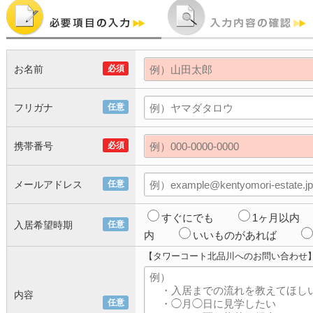
お名前
必須
フリガナ
任意
携帯番号
必須
メールアドレス
任意
すぐにでも
1ヶ月以内
入居希望時期
任意
内
いいものがあれば
【タワーコート北品川へのお問い合わせ
内容
任意