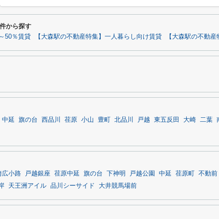
件から探す
～50％賃貸
【大森駅の不動産特集】一人暮らし向け賃貸
【大森駅の不動産
中延
旗の台
西品川
荏原
小山
豊町
北品川
戸越
東五反田
大崎
二葉
崎広小路
戸越銀座
荏原中延
旗の台
下神明
戸越公園
中延
荏原町
不動前
岸
天王洲アイル
品川シーサイド
大井競馬場前