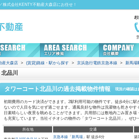
株式会社KENTY不動産大森店にお任せ！
動産大森店
>
(賃貸)路線・駅から探す
>
京浜急行電鉄京急本線
>
新馬場
ト北品川
タワーコート北品川
の過去掲載物件情報
現況の確認は
初期費用のカード決済ができます。2駅利用可能の物件です。徒歩4分に駅
ないので人目を気にせず過ごせます。通風良好な物件は洗濯物も乾きやす
日素晴らしい夜景を眺めることができます。共用部には敷地内ごみ置き場
も充実しています。当社イチオシの物件の「タワーコート北品川」。ぜひ
所在地
交通
京急本線
「
新馬場
」駅 徒歩4分
築