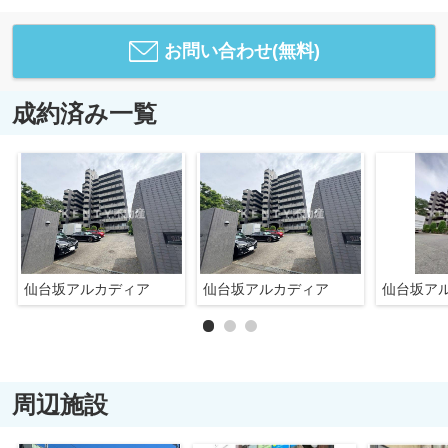
お問い合わせ(無料)
成約済み一覧
仙台坂アルカディア
仙台坂アルカディア
仙台坂ア
周辺施設