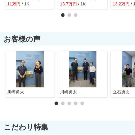
11
万
円
/ 1K
13.7
万
円
/ 1K
13.2
万
円
/ 
お客様の声
川崎勇太
川崎勇太
立石勇次
こだわり特集