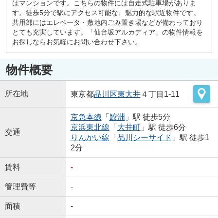
はマンションです。こちらの物件には自走式駐車場がありま
す。徒歩5分で駅にアクセス可能な、魅力的な駅近物件です。
共用部にはエレベータ・敷地内ごみ置き場などが備わっており
とても充実しています。「仙台坂アルカディア」の物件情報を
お探しならお気軽にお問い合わせ下さい。
物件概要
所在地
東京都
品川区
東大井
４丁目1-11
京急本線
「
鮫洲
」駅 徒歩5分
京浜東北線
「
大井町
」駅 徒歩6分
交通
りんかい線
「
品川シーサイド
」駅 徒歩1
2分
賃料
-
管理費等
-
面積
-