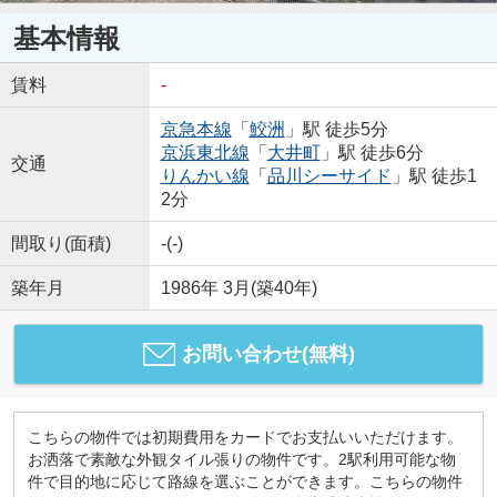
基本情報
賃料
-
京急本線
「
鮫洲
」駅 徒歩5分
京浜東北線
「
大井町
」駅 徒歩6分
交通
りんかい線
「
品川シーサイド
」駅 徒歩1
2分
間取り(面積)
-(-)
築年月
1986年 3月(築40年)
お問い合わせ(無料)
こちらの物件では初期費用をカードでお支払いいただけます。
お洒落で素敵な外観タイル張りの物件です。2駅利用可能な物
件で目的地に応じて路線を選ぶことができます。こちらの物件