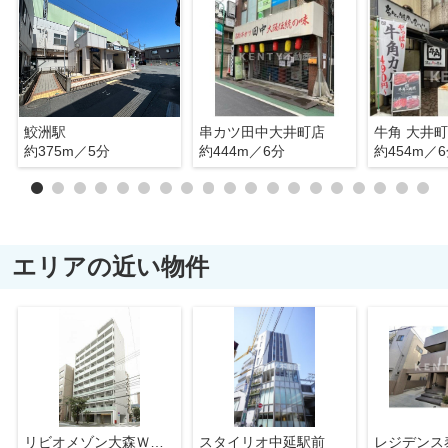
鮫洲駅
串カツ田中大井町店
牛角 大井
約375m／5分
約444m／6分
約454m／
エリアの近い物件
リビオメゾン大森ＷＥＳＴ
スタイリオ中延駅前
レジデンス