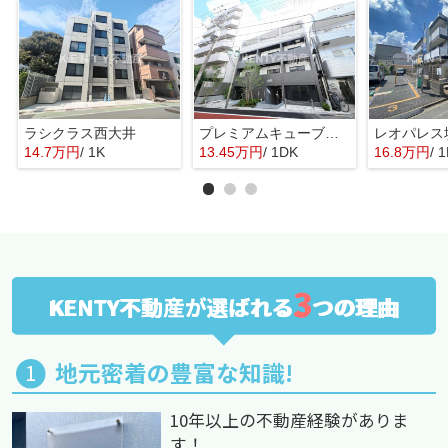
ラシクラス西大井
プレミアムキューブ大岡山ＤＥＵＸ
レオパレス
14.7万円
/ 1K
13.45万円
/ 1DK
16.8万円
/ 
3
KENTY不動産が選ばれる
つの理由
地元密着の豊富な知識!
10年以上の不動産経験がありま
す！