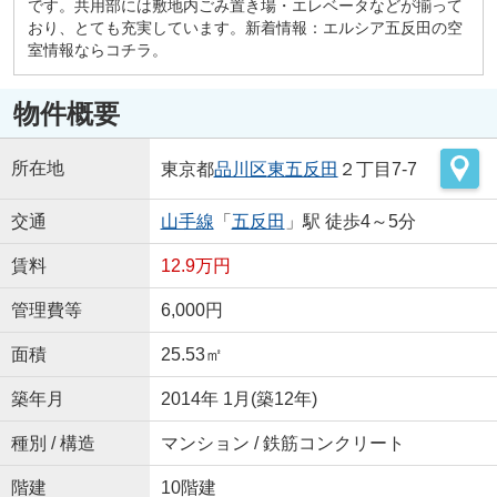
です。共用部には敷地内ごみ置き場・エレベータなどが揃って
おり、とても充実しています。新着情報：エルシア五反田の空
室情報ならコチラ。
物件概要
所在地
東京都
品川区
東五反田
２丁目7-7
交通
山手線
「
五反田
」駅 徒歩4～5分
賃料
12.9万円
管理費等
6,000円
面積
25.53㎡
築年月
2014年 1月(築12年)
種別 / 構造
マンション / 鉄筋コンクリート
階建
10階建