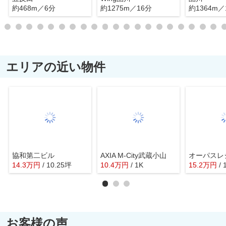
約468m／6分
約1275m／16分
約1364m／
エリアの近い物件
協和第二ビル
AXIA M-City武蔵小山
14.3
万
円
/ 10.25坪
10.4
万
円
/ 1K
15.2
万
円
/ 
お客様の声