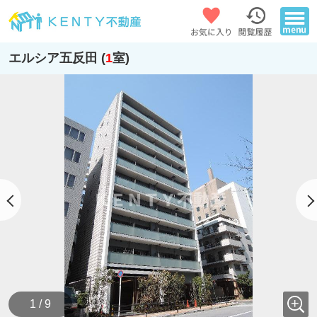
エルシア五反田 (
1
室)
1 / 9