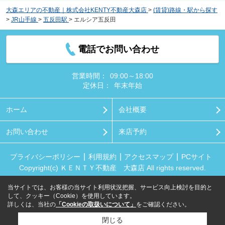
大森エリアの不動産｜株式会社KENTY不動産大森店
>
(賃貸)路線・駅から探す
>
JR山手線
>
五反田駅
>
エルシア五反田
電話でお問い合わせ
営業時間：
09:00～18:00
定休日：
年末年始
ホーム
会社概要
お問い合わせ
来店予約
プライバシーポリシー
利用規約
アクセスマップ
PCサイト
Copyright(c) ＫＥＮＴＹ不動産 大森店 All rights reserved.
当サイトでは、お客様の当サイト利用状況把握、サービス向上検討を目的と
して、クッキー（Cookie）を使用しています。
詳しくは、当社の
「Cookieの取扱いについて」
をご確認ください。
閉じる