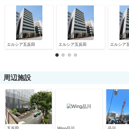
エルシア五反田
エルシア五反田
エルシア
周辺施設
五反田
Wing品川
品川