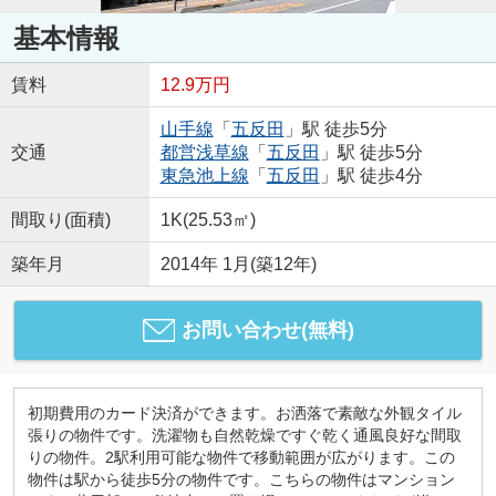
基本情報
賃料
12.9万円
山手線
「
五反田
」駅 徒歩5分
交通
都営浅草線
「
五反田
」駅 徒歩5分
東急池上線
「
五反田
」駅 徒歩4分
間取り(面積)
1K(25.53㎡)
築年月
2014年 1月(築12年)
お問い合わせ(無料)
初期費用のカード決済ができます。お洒落で素敵な外観タイル
張りの物件です。洗濯物も自然乾燥ですぐ乾く通風良好な間取
りの物件。2駅利用可能な物件で移動範囲が広がります。この
物件は駅から徒歩5分の物件です。こちらの物件はマンション