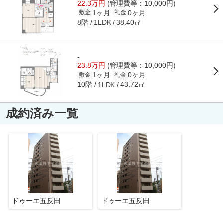
22.3万円
(管理費等：10,000円)
1ヶ月
0ヶ月
敷金
礼金
8階
38.40㎡
1LDK
-
23.8万円
(管理費等：10,000円)
1ヶ月
0ヶ月
敷金
礼金
10階
43.72㎡
1LDK
成約済み一覧
ドゥーエ五反田
ドゥーエ五反田