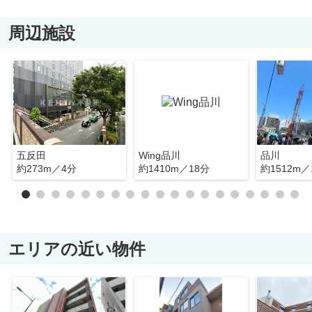
周辺施設
五反田
Wing品川
品川
約273m／4分
約1410m／18分
約1512m／
エリアの近い物件