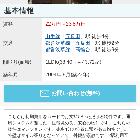
基本情報
賃料
22万円～23.8万円
山手線
「
五反田
」駅 徒歩4分
交通
都営浅草線
「
五反田
」駅 徒歩2分
都営浅草線
「
高輪台
」駅 徒歩9分
間取り(面積)
1LDK(38.40㎡～43.72㎡)
築年月
2004年 8月(築22年)
お問い合わせ(無料)
こちらは初期費用をカードでお支払いいただける物件です。通
風システムが整った、住環境の良い安心の物件です。こちらの
物件はマンションです。徒歩4分の位置に駅がある物件です。
外壁はタイル張りとなっていて、外観が素敵です。2駅利用可