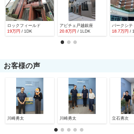
ロックフィールド
アピチェ戸越銀座
19
万
円
/ 1DK
20.8
万
円
/ 1LDK
18.7
万
円
/ 
お客様の声
川崎勇太
川崎勇太
立石勇次