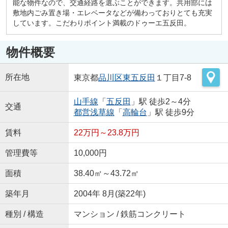
能な物件なので、交通経路を選ぶことができます。共用部には
敷地内ごみ置き場・エレベータなどが備わっておりとても充実
しています。こだわりポイント満載のドゥーエ五反田。
物件概要
所在地
東京都
品川区
東五反田
１丁目7-8
山手線
「
五反田
」駅 徒歩2～4分
交通
都営浅草線
「
高輪台
」駅 徒歩9分
賃料
22万円～23.8万円
管理費等
10,000円
面積
38.40㎡～43.72㎡
築年月
2004年 8月(築22年)
種別 / 構造
マンション / 鉄筋コンクリート