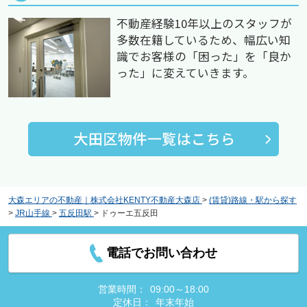
不動産経験10年以上のスタッフが
多数在籍しているため、幅広い知
識でお客様の「困った」を「良か
った」に変えていきます。
大森エリアの不動産｜株式会社KENTY不動産大森店
>
(賃貸)路線・駅から探す
>
JR山手線
>
五反田駅
>
ドゥーエ五反田
電話でお問い合わせ
営業時間：
09:00～18:00
定休日：
年末年始