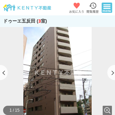
ドゥーエ五反田 (
3
室)
1 / 15