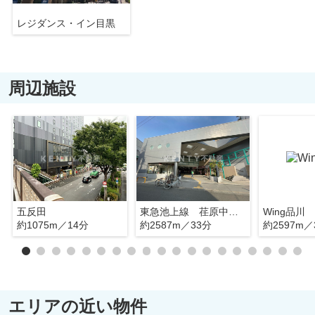
レジダンス・イン目黒
周辺施設
五反田
東急池上線 荏原中延駅
Wing品川
約1075m／14分
約2587m／33分
約2597m／
エリアの近い物件