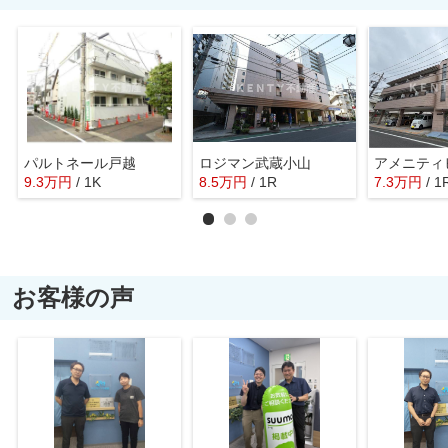
パルトネール戸越
ロジマン武蔵小山
アメニティ
9.3
万
円
/ 1K
8.5
万
円
/ 1R
7.3
万
円
/ 1
お客様の声