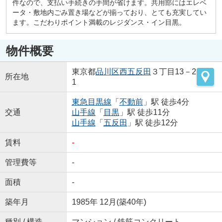
件なので、支払い手続きの手間が省けます。共用部にはエレベ
ータ・敷地内ごみ置き場などが揃っており、とても充実してい
ます。こだわりポイント満載のレジダンス・イン目黒。
物件概要
東京都
品川区
西五反田
３丁目13－2
所在地
1
東急目黒線
「
不動前
」駅 徒歩4分
交通
山手線
「
目黒
」駅 徒歩11分
山手線
「
五反田
」駅 徒歩12分
賃料
-
管理費等
-
面積
-
築年月
1985年 12月(築40年)
種別 / 構造
マンション / 鉄筋コンクリート