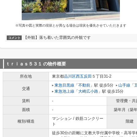
※写真や図と実際の現状とが異なる場合は現状を優先させていただきます
【外観】落ち着いた雰囲気の外観です
コメント
ｔｒｉａｓ５３１
の物件概要
所在地
東京都
品川区
西五反田
５丁目31-2
東急目黒線
「
不動前
」駅 徒歩5分
山手線
「
交通
東急池上線
「
大崎広小路
」駅 徒歩15分
賃料
-
管理費・共
面積
-
築年月（築
マンション / 鉄筋コンクリー
種別/構造
階建
ト
徒歩30分の距離に文教大学付属中学校・高等