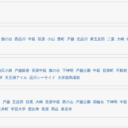
旗の台
西品川
中延
荏原
小山
豊町
戸越
北品川
東五反田
二葉
大崎
崎広小路
戸越銀座
荏原中延
旗の台
下神明
戸越公園
中延
荏原町
不動前
岸
天王洲アイル
品川シーサイド
大井競馬場前
山
戸越
五反田
目黒
大崎
荏原中延
西小山
戸越公園
高輪台
下神明
中延
大井町
学芸大学
恵比寿
長原
馬込
泉岳寺