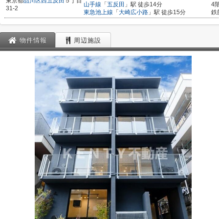
東京都
品川区
西五反田
５丁目
山手線
「
五反田
」駅 徒歩14分
4
31-2
東急池上線
「
大崎広小路
」駅 徒歩15分
鉄
物件情報
周辺施設