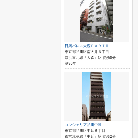
日興パレス大森ＰＡＲＴⅡ
東京都品川区南大井６丁目
京浜東北線「大森」駅 徒歩8分
築36年
コンシェリア品川中延
東京都品川区中延６丁目
都営浅草線「中延」駅 徒歩2分