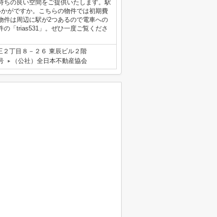
持ちの良い空間をご提供いたします。駅
いかがですか。こちらの物件では初期費
物件は周辺に駅が2つあるので電車への
「trias531」。ぜひ一度ご覧くださ
王２丁目８－２６ 東辰ビル２階
号
（公社）全日本不動産協会