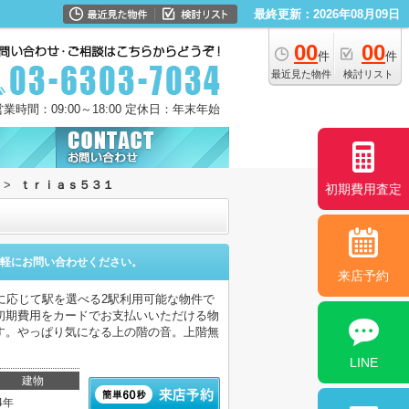
最終更新：2026年08月09日
00
00
件
件
最近見た物件
検討リスト
営業時間：09:00～18:00 定休日：年末年始
>
ｔｒｉａｓ５３１
初期費用査定
軽にお問い合わせください。
来店予約
に応じて駅を選べる2駅利用可能な物件で
初期費用をカードでお支払いいただける物
す。やっぱり気になる上の階の音。上階無
LINE
建物
4年