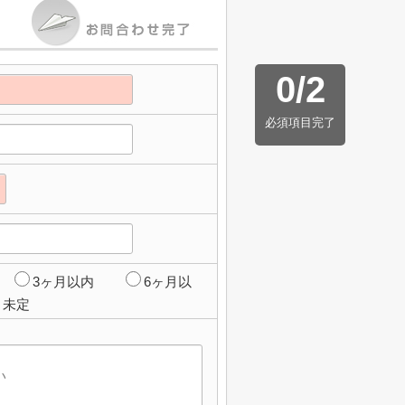
0
/
2
必須項目完了
3ヶ月以内
6ヶ月以
未定