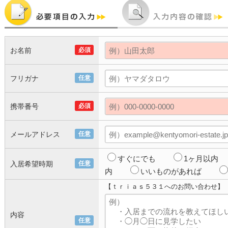
お名前
必須
フリガナ
任意
携帯番号
必須
メールアドレス
任意
すぐにでも
1ヶ月以内
入居希望時期
任意
内
いいものがあれば
【ｔｒｉａｓ５３１へのお問い合わせ】
内容
任意