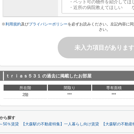
※
利用規約
及び
プライバシーポリシー
を必ずお読みください。左記内容に同
さい。
未入力項目がありま
ｔｒｉａｓ５３１
の過去に掲載したお部屋
所在階
間取り
専有面積
2階
***
***
から探す
～50％賃貸
【大森駅の不動産特集】一人暮らし向け賃貸
【大森駅の不動産