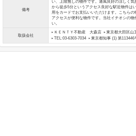
い、上階無しの物件です。通風良好の涼しく気
から徒歩5分というアクセス良好な駅近物件は
備考
用をカードでお支払いいただけます。こちらの
アクセスが便利な物件です。当社イチオシの物件の
い。
ＫＥＮＴＹ不動産 大森店
東京都大田区山
取扱会社
TEL:03-6303-7034
東京都知事 (1) 第113446