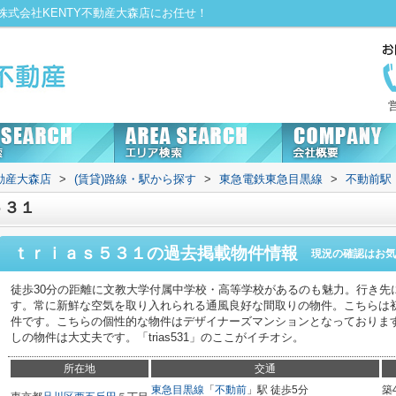
式会社KENTY不動産大森店にお任せ！
動産大森店
>
(賃貸)路線・駅から探す
>
東急電鉄東急目黒線
>
不動前駅
５３１
ｔｒｉａｓ５３１
の過去掲載物件情報
現況の確認はお気
徒歩30分の距離に文教大学付属中学校・高等学校があるのも魅力。行き先
す。常に新鮮な空気を取り入れられる通風良好な間取りの物件。こちらは
件です。こちらの個性的な物件はデザイナーズマンションとなっておりま
しの物件は大丈夫です。「trias531」のここがイチオシ。
所在地
交通
東急目黒線
「
不動前
」駅 徒歩5分
築