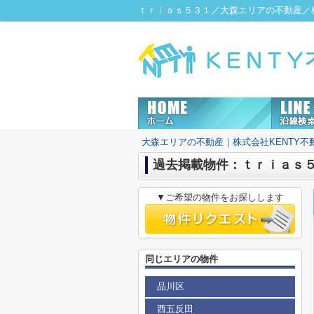
ｔｒｉａｓ５３１／大森エリアの不動産／株
大森エリアの不動産｜株式会社KENTY不
過去掲載物件：ｔｒｉａｓ
▼ご希望の物件をお探しします
同じエリアの物件
品川区
西五反田