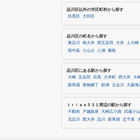
品川区以外の市区町村から探す
目黒区
大田区
品川区の町名から探す
東品川
南大井
西五反田
大井
上大崎
西中延
小山台
八潮
勝島
品川区にある駅から探す
大崎
五反田
目黒
大井町
西大井
大
新馬場
青物横丁
鮫洲
立会川
大森海
ｔｒｉａｓ５３１周辺の駅から探す
不動前
戸越銀座
大崎広小路
武蔵小
北品川
西大井
品川
新馬場
北千束