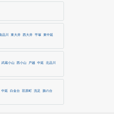
南品川
東大井
西大井
平塚
東中延
武蔵小山
西小山
戸越
中延
北品川
中延
白金台
荏原町
洗足
旗の台