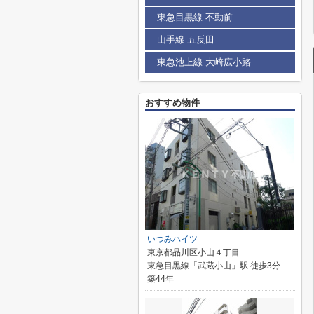
東急目黒線 不動前
山手線 五反田
東急池上線 大崎広小路
おすすめ物件
いつみハイツ
東京都品川区小山４丁目
東急目黒線「武蔵小山」駅 徒歩3分
築44年