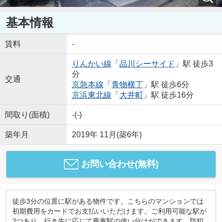
基本情報
賃料
-
りんかい線
「
品川シーサイド
」駅 徒歩3
分
交通
京急本線
「
青物横丁
」駅 徒歩6分
京浜東北線
「
大井町
」駅 徒歩16分
間取り(面積)
-(-)
築年月
2019年 11月(築6年)
お問い合わせ(無料)
徒歩3分の位置に駅がある物件です。こちらのマンションでは
初期費用をカードでお支払いいただけます。ご利用可能な駅が
2つあり、行き先に応じて乗車駅の使い分けができます。防犯