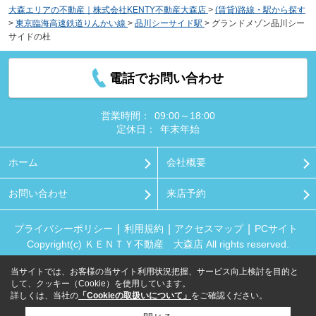
大森エリアの不動産｜株式会社KENTY不動産大森店
>
(賃貸)路線・駅から探す
>
東京臨海高速鉄道りんかい線
>
品川シーサイド駅
>
グランドメゾン品川シー
サイドの杜
電話でお問い合わせ
営業時間：
09:00～18:00
定休日：
年末年始
ホーム
会社概要
お問い合わせ
来店予約
プライバシーポリシー
利用規約
アクセスマップ
PCサイト
Copyright(c) ＫＥＮＴＹ不動産 大森店 All rights reserved.
当サイトでは、お客様の当サイト利用状況把握、サービス向上検討を目的と
して、クッキー（Cookie）を使用しています。
詳しくは、当社の
「Cookieの取扱いについて」
をご確認ください。