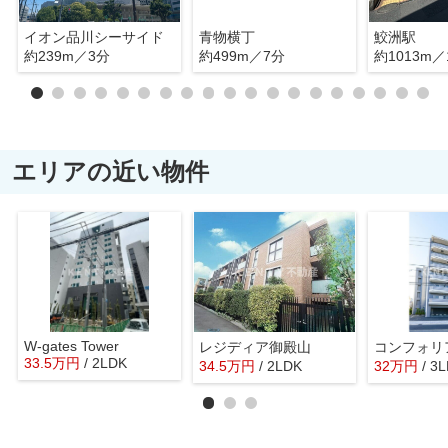
イオン品川シーサイド
青物横丁
鮫洲駅
約239m／3分
約499m／7分
約1013m／
エリアの近い物件
W-gates Tower
レジディア御殿山
33.5
万
円
/ 2LDK
34.5
万
円
/ 2LDK
32
万
円
/ 3