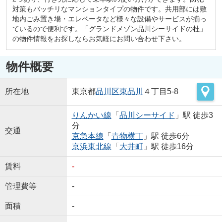
対策もバッチリなマンションタイプの物件です。共用部には敷
地内ごみ置き場・エレベータなど様々な設備やサービスが揃っ
ているので便利です。「グランドメゾン品川シーサイドの杜」
の物件情報をお探しならお気軽にお問い合わせ下さい。
物件概要
所在地
東京都
品川区
東品川
４丁目5-8
りんかい線
「
品川シーサイド
」駅 徒歩3
分
交通
京急本線
「
青物横丁
」駅 徒歩6分
京浜東北線
「
大井町
」駅 徒歩16分
賃料
-
管理費等
-
面積
-